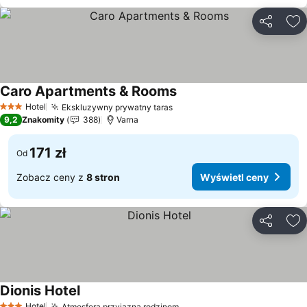
Udostępni
Do
Caro Apartments & Rooms
Wyświetl ceny
Hotel
Ekskluzywny prywatny taras
Wyświetl ceny
3 Kategoria
9,2
Znakomity
388
Varna
171 zł
Od
Zobacz ceny z
8 stron
Wyświetl ceny
Udostępni
Do
Dionis Hotel
Wyświetl ceny
Hotel
Atmosfera przyjazna rodzinom