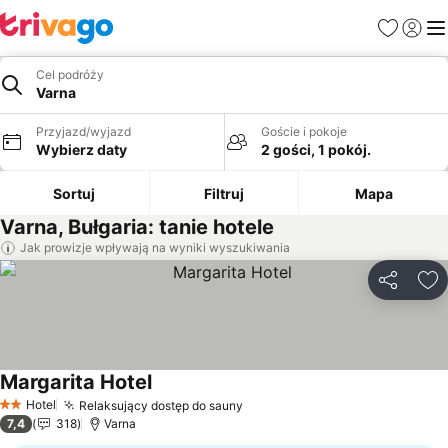
Ulubione
Zaloguj
Me
Cel podróży
Varna
Przyjazd/wyjazd
Goście i pokoje
Wybierz daty
2 gości, 1 pokój.
Sortuj
Filtruj
Mapa
Varna, Bułgaria: tanie hotele
Jak prowizje wpływają na wyniki wyszukiwania
Udostępni
Do
Margarita Hotel
Wyświetl ceny
Hotel
Relaksujący dostęp do sauny
Wyświetl ceny
2 Kategoria
7,4
318
Varna