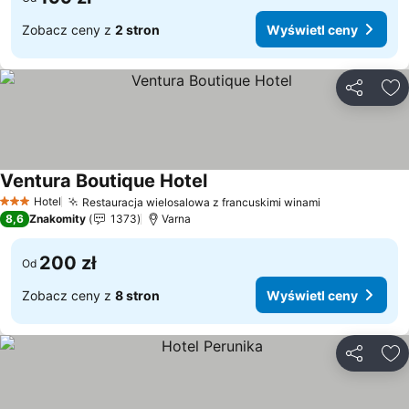
Zobacz ceny z
2 stron
Wyświetl ceny
Udostępni
Do
Ventura Boutique Hotel
Wyświetl ceny
Hotel
Restauracja wielosalowa z francuskimi winami
Wyświetl ce
3 Kategoria
8,6
Znakomity
1373
Varna
200 zł
Od
Zobacz ceny z
8 stron
Wyświetl ceny
Udostępni
Do