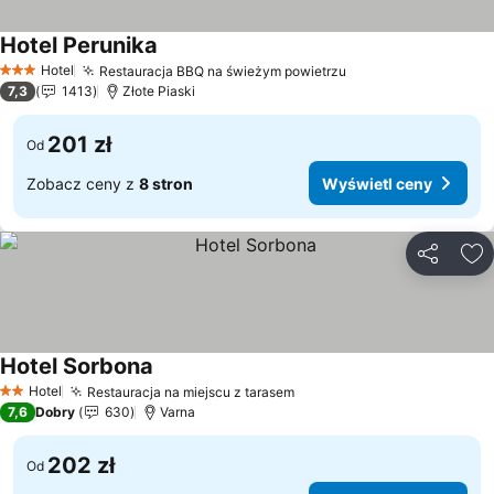
Hotel Perunika
Wyświetl ceny
Hotel
Restauracja BBQ na świeżym powietrzu
Wyświetl ceny
3 Kategoria
7,3
1413
Złote Piaski
201 zł
Od
Zobacz ceny z
8 stron
Wyświetl ceny
Udostępni
Do
Hotel Sorbona
Wyświetl ceny
Hotel
Restauracja na miejscu z tarasem
Wyświetl ceny
2 Kategoria
7,6
Dobry
630
Varna
202 zł
Od