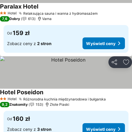
Paralax Hotel
Wyświetl ceny
Hotel
Relaksująca sauna i wanna z hydromasażem
Wyświetl ceny
2 Kategoria
7,6
Dobry
613
Varna
159 zł
Od
Zobacz ceny z
2 stron
Wyświetl ceny
Udostępni
Do
Hotel Poseidon
Wyświetl ceny
Hotel
Różnorodna kuchnia międzynarodowa i bułgarska
Wyświetl c
2 Kategoria
9,2
Znakomity
153
Złote Piaski
160 zł
Od
Zobacz ceny z
3 stron
Wyświetl ceny