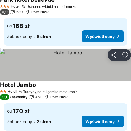
Wyświetl ceny
Hotel
Ustronne widoki na las i morze
Wyświetl ceny
3 Kategoria
6,9
689
Złote Piaski
168 zł
Od
Zobacz ceny z
6 stron
Wyświetl ceny
Udostępni
Do
Hotel Jambo
Wyświetl ceny
Hotel
Tradycyjna bułgarska restauracja
Wyświetl ceny
2 Kategoria
9,1
Znakomity
481
Złote Piaski
170 zł
Od
Zobacz ceny z
3 stron
Wyświetl ceny