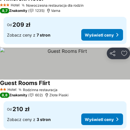
Wyświetl ceny
Hotel
Nowoczesna restauracja dla rodzin
Wyświetl ceny
3 Kategoria
8,7
Znakomity
1235
Varna
209 zł
Od
Zobacz ceny z
7 stron
Wyświetl ceny
Udostępni
Do
Guest Rooms Flirt
Wyświetl ceny
Hotel
Rodzinna restauracja
Wyświetl ceny
2 Kategoria
8,8
Znakomity
602
Złote Piaski
210 zł
Od
Zobacz ceny z
3 stron
Wyświetl ceny