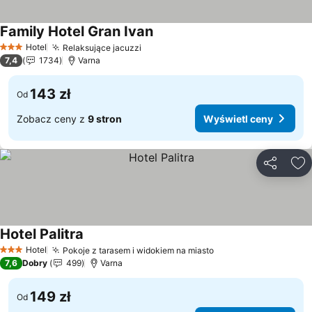
Family Hotel Gran Ivan
Wyświetl ceny
Hotel
Relaksujące jacuzzi
Wyświetl ceny
3 Kategoria
7,4
1734
Varna
143 zł
Od
Zobacz ceny z
9 stron
Wyświetl ceny
Udostępni
Do
Hotel Palitra
Wyświetl ceny
Hotel
Pokoje z tarasem i widokiem na miasto
Wyświetl ceny
3 Kategoria
7,6
Dobry
499
Varna
149 zł
Od