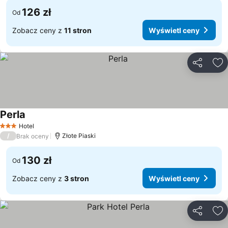
126 zł
Od
Zobacz ceny z
11 stron
Wyświetl ceny
Udostępni
Do
Perla
Wyświetl ceny
Hotel
3 Kategoria
/
Złote Piaski
Brak oceny
130 zł
Od
Zobacz ceny z
3 stron
Wyświetl ceny
Udostępni
Do