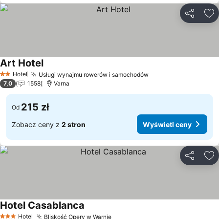
Udostępni
Do
Art Hotel
Wyświetl ceny
Hotel
Usługi wynajmu rowerów i samochodów
Wyświetl ceny
2 Kategoria
7,0
1558
Varna
215 zł
Od
Zobacz ceny z
2 stron
Wyświetl ceny
Udostępni
Do
Hotel Casablanca
Wyświetl ceny
Hotel
Bliskość Opery w Warnie
Wyświetl ceny