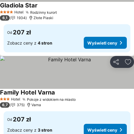
Gladiola Star
Wyświetl ceny
Hotel
Rodzinny kurort
Wyświetl ceny
4 Kategoria
6,1
1934
Złote Piaski
207 zł
Od
Zobacz ceny z
4 stron
Wyświetl ceny
Udostępni
Do
Family Hotel Varna
Wyświetl ceny
Hotel
Pokoje z widokiem na miasto
Wyświetl ceny
3 Kategoria
6,7
375
Varna
207 zł
Od
Zobacz ceny z
3 stron
Wyświetl ceny