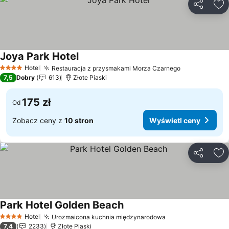
Udostępni
Do
Joya Park Hotel
Wyświetl ceny
Hotel
Restauracja z przysmakami Morza Czarnego
Wyświetl ce
4 Kategoria
7,5
Dobry
613
Złote Piaski
175 zł
Od
Zobacz ceny z
10 stron
Wyświetl ceny
Udostępni
Do
Park Hotel Golden Beach
Wyświetl ceny
Hotel
Urozmaicona kuchnia międzynarodowa
Wyświetl ceny
4 Kategoria
7,4
2233
Złote Piaski