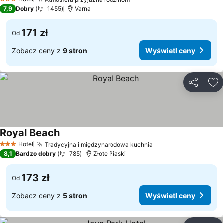
Wyświetl ceny
3 Kategoria
7,9
Dobry
1455
Varna
171 zł
Od
Zobacz ceny z
9 stron
Wyświetl ceny
Udostępni
Do
Royal Beach
Wyświetl ceny
Hotel
Tradycyjna i międzynarodowa kuchnia
Wyświetl ceny
3 Kategoria
8,1
Bardzo dobry
785
Złote Piaski
173 zł
Od
Zobacz ceny z
5 stron
Wyświetl ceny