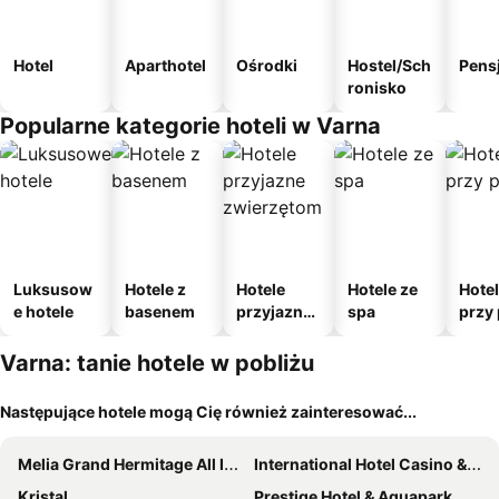
Hotel
Aparthotel
Ośrodki
Hostel/Sch
Pens
ronisko
Popularne kategorie hoteli w Varna
Luksusow
Hotele z
Hotele
Hotele ze
Hote
e hotele
basenem
przyjazne
spa
przy 
zwierzęto
m
Varna: tanie hotele w pobliżu
Następujące hotele mogą Cię również zainteresować...
Melia Grand Hermitage All Inclusive
International Hotel Casino & Tower Suites
Kristal
Prestige Hotel & Aquapark