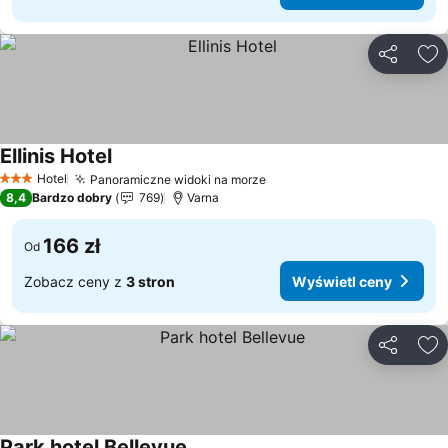
Udostępni
Do
Ellinis Hotel
Wyświetl ceny
Hotel
Panoramiczne widoki na morze
Wyświetl ceny
3 Kategoria
8,4
Bardzo dobry
769
Varna
166 zł
Od
Zobacz ceny z
3 stron
Wyświetl ceny
Udostępni
Do
Park hotel Bellevue