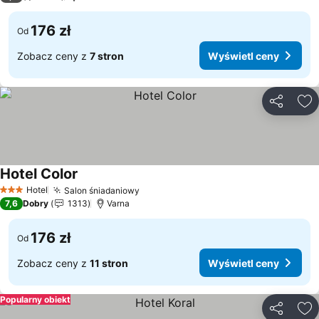
176 zł
Od
Zobacz ceny z
7 stron
Wyświetl ceny
Udostępni
Do
Hotel Color
Wyświetl ceny
Hotel
Salon śniadaniowy
Wyświetl ceny
3 Kategoria
7,6
Dobry
1313
Varna
176 zł
Od
Zobacz ceny z
11 stron
Wyświetl ceny
Popularny obiekt
Udostępni
Do