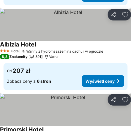
Udostępni
Do
Albizia Hotel
Wyświetl ceny
Hotel
Wanny z hydromasażem na dachu i w ogrodzie
Wyświetl ce
3 Kategoria
8,8
Znakomity
891
Varna
207 zł
Od
Zobacz ceny z
6 stron
Wyświetl ceny
Udostępni
Do
Primorski Hotel