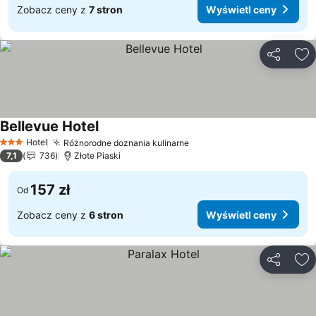
Zobacz ceny z
7 stron
Wyświetl ceny
Udostępni
Do
Bellevue Hotel
Wyświetl ceny
Hotel
Różnorodne doznania kulinarne
Wyświetl ceny
3 Kategoria
7,1
736
Złote Piaski
157 zł
Od
Zobacz ceny z
6 stron
Wyświetl ceny
Udostępni
Do