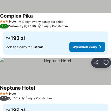
Complex Pika
Wyświetl ceny
Hotel
Dedykowany basen dla dzieci
Wyświetl ceny
3 Kategoria
9,0
Znakomity
178
Święty Konstantyn
193 zł
Od
Zobacz ceny z
3 stron
Wyświetl ceny
Udostępni
Do
Neptune Hotel
Wyświetl ceny
Hotel
3 Kategoria
5,5
101
Święty Konstantyn
199 zł
Od