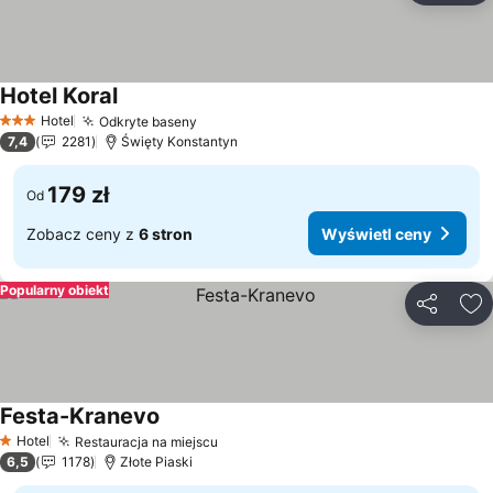
Hotel Koral
Wyświetl ceny
Hotel
Odkryte baseny
Wyświetl ceny
3 Kategoria
7,4
2281
Święty Konstantyn
179 zł
Od
Zobacz ceny z
6 stron
Wyświetl ceny
Popularny obiekt
Udostępni
Do
Festa-Kranevo
Wyświetl ceny
Hotel
Restauracja na miejscu
Wyświetl ceny
1 Kategoria
6,5
1178
Złote Piaski