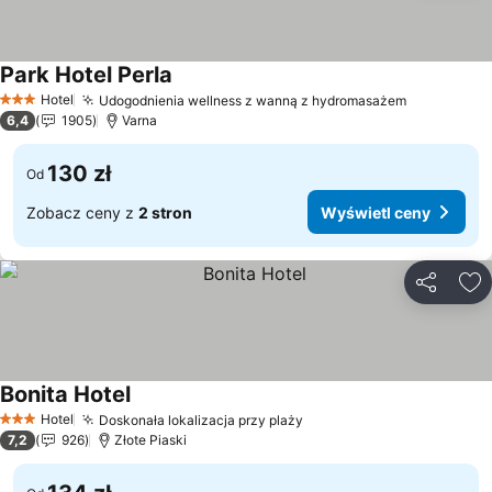
Park Hotel Perla
Wyświetl ceny
Hotel
Udogodnienia wellness z wanną z hydromasażem
Wyświetl 
3 Kategoria
6,4
1905
Varna
130 zł
Od
Zobacz ceny z
2 stron
Wyświetl ceny
Udostępni
Do
Bonita Hotel
Wyświetl ceny
Hotel
Doskonała lokalizacja przy plaży
Wyświetl ceny
3 Kategoria
7,2
926
Złote Piaski