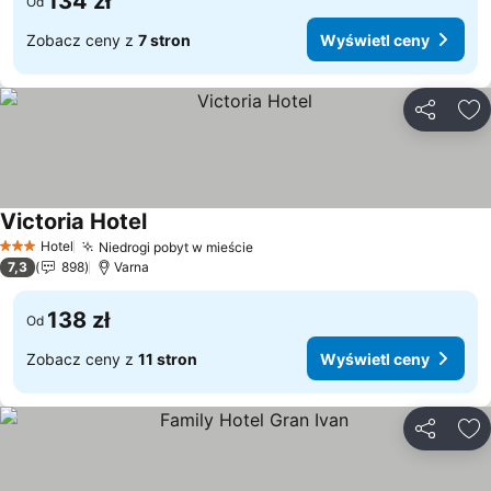
134 zł
Od
Zobacz ceny z
7 stron
Wyświetl ceny
Udostępni
Do
Victoria Hotel
Wyświetl ceny
Hotel
Niedrogi pobyt w mieście
Wyświetl ceny
3 Kategoria
7,3
898
Varna
138 zł
Od
Zobacz ceny z
11 stron
Wyświetl ceny
Udostępni
Do