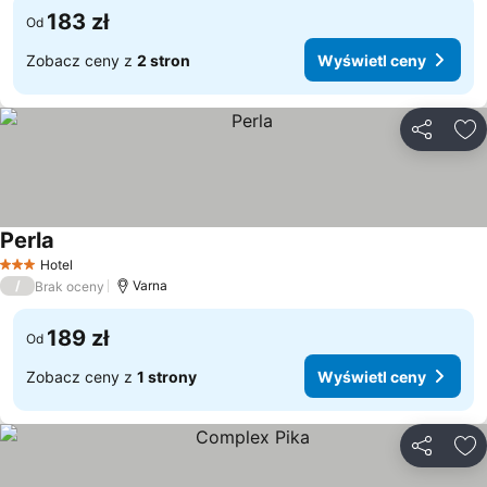
183 zł
Od
Zobacz ceny z
2 stron
Wyświetl ceny
Udostępni
Do
Perla
Wyświetl ceny
Hotel
3 Kategoria
/
Varna
Brak oceny
189 zł
Od
Zobacz ceny z
1 strony
Wyświetl ceny
Udostępni
Do