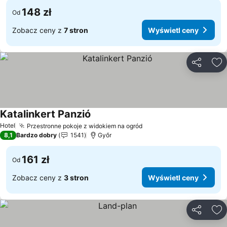
148 zł
Od
Zobacz ceny z
7 stron
Wyświetl ceny
Udostępni
Do
Katalinkert Panzió
Wyświetl ceny
Hotel
Przestronne pokoje z widokiem na ogród
Wyświetl ceny
8,1
Bardzo dobry
1541
Győr
161 zł
Od
Zobacz ceny z
3 stron
Wyświetl ceny
Udostępni
Do