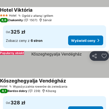
Hotel Viktória
Wyświetl ceny
Hotel
Ogród z altaną i grillem
Wyświetl ceny
3 Kategoria
8,6
Znakomity
1507
Sárvár
325 zł
Od
Zobacz ceny z
6 stron
Wyświetl ceny
Popularny obiekt
Udostępni
Do
Kőszeghegyalja Vendégház
Wyświetl ceny
Hotel
Wypożyczalnia rowerów do zwiedzania
Wyświetl ceny
8,1
Bardzo dobry
239
Kőszeg
328 zł
Od