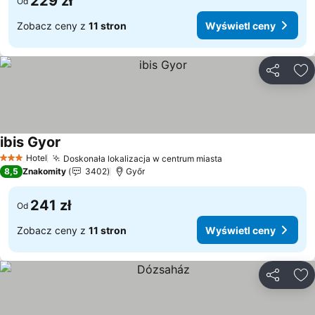
229 zł
Od
Zobacz ceny z
11 stron
Wyświetl ceny
Udostępni
Do
ibis Gyor
Wyświetl ceny
Hotel
Doskonała lokalizacja w centrum miasta
Wyświetl ceny
3 Kategoria
8,5
Znakomity
3402
Győr
241 zł
Od
Zobacz ceny z
11 stron
Wyświetl ceny
Udostępni
Do