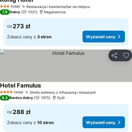
Wyświetl ceny
Hotel
Restauracja i kawiarnia/bar na miejscu
Wyświetl ceny
3 Kategoria
7,9
Dobry
1021
Nagykanizsa
273 zł
Od
Zobacz ceny z
3 stron
Wyświetl ceny
Udostępni
Do
Hotel Famulus
Wyświetl ceny
Hotel
Strefa wellness z infrasauną i masażami
Wyświetl ceny
4 Kategoria
8,3
Bardzo dobry
1975
Győr
288 zł
Od
Zobacz ceny z
10 stron
Wyświetl ceny