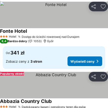
Udostępni
Do
Fonte Hotel
Wyświetl ceny
Hotel
Dostęp do ścieżki rowerowej nad Dunajem
Wyświetl ceny
3 Kategoria
8,4
Bardzo dobry
1053
Győr
341 zł
Od
Zobacz ceny z
3 stron
Wyświetl ceny
Popularny obiekt
Udostępni
Do
Abbazia Country Club
Wyświetl ceny
Hotel
Dedykowany basen i ogrodzony teren dla psów
Wyświetl ce