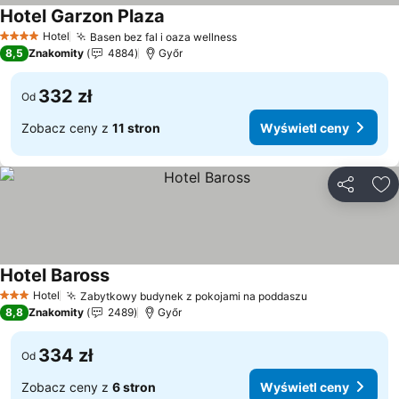
Hotel Garzon Plaza
Wyświetl ceny
Hotel
Basen bez fal i oaza wellness
Wyświetl ceny
4 Kategoria
8,5
Znakomity
4884
Győr
332 zł
Od
Zobacz ceny z
11 stron
Wyświetl ceny
Udostępni
Do
Hotel Baross
Wyświetl ceny
Hotel
Zabytkowy budynek z pokojami na poddaszu
Wyświetl cen
3 Kategoria
8,8
Znakomity
2489
Győr
334 zł
Od
Zobacz ceny z
6 stron
Wyświetl ceny