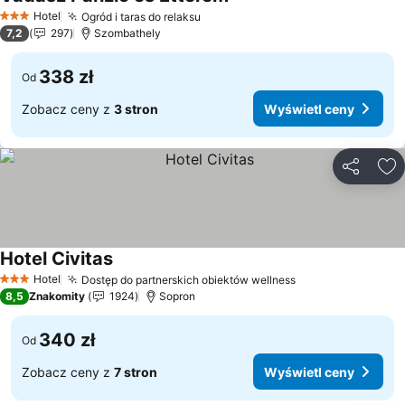
Wyświetl ceny
Hotel
Ogród i taras do relaksu
Wyświetl ceny
3 Kategoria
7,2
297
Szombathely
338 zł
Od
Zobacz ceny z
3 stron
Wyświetl ceny
Udostępni
Do
Hotel Civitas
Wyświetl ceny
Hotel
Dostęp do partnerskich obiektów wellness
Wyświetl ceny
3 Kategoria
8,5
Znakomity
1924
Sopron
340 zł
Od
Zobacz ceny z
7 stron
Wyświetl ceny