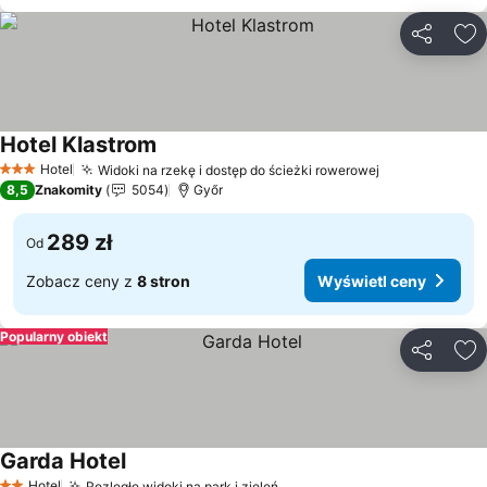
Udostępni
Do
Hotel Klastrom
Wyświetl ceny
Hotel
Widoki na rzekę i dostęp do ścieżki rowerowej
Wyświetl ce
3 Kategoria
8,5
Znakomity
5054
Győr
289 zł
Od
Zobacz ceny z
8 stron
Wyświetl ceny
Popularny obiekt
Udostępni
Do
Garda Hotel
Wyświetl ceny
Hotel
Rozległe widoki na park i zieleń