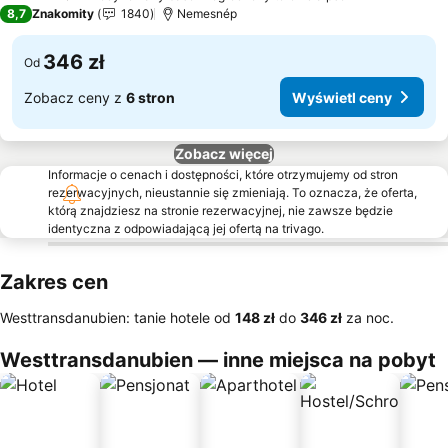
3 Kategoria
8,7
Znakomity
1840
Nemesnép
346 zł
Od
Zobacz ceny z
6 stron
Wyświetl ceny
Zobacz więcej
Informacje o cenach i dostępności, które otrzymujemy od stron
rezerwacyjnych, nieustannie się zmieniają. To oznacza, że oferta,
którą znajdziesz na stronie rezerwacyjnej, nie zawsze będzie
identyczna z odpowiadającą jej ofertą na trivago.
Zakres cen
Westtransdanubien: tanie hotele od
‎148 zł
do
‎346 zł
za noc.
Westtransdanubien — inne miejsca na pobyt