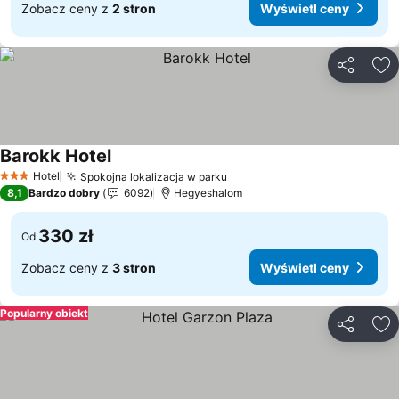
Zobacz ceny z
2 stron
Wyświetl ceny
Udostępni
Do
Barokk Hotel
Wyświetl ceny
Hotel
Spokojna lokalizacja w parku
Wyświetl ceny
3 Kategoria
8,1
Bardzo dobry
6092
Hegyeshalom
330 zł
Od
Zobacz ceny z
3 stron
Wyświetl ceny
Popularny obiekt
Udostępni
Do