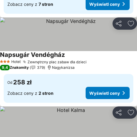
Zobacz ceny z
7 stron
Wyświetl ceny
Udostępni
Do
Napsugár Vendégház
Wyświetl ceny
Hotel
Zewnętrzny plac zabaw dla dzieci
Wyświetl ceny
3 Kategoria
9,4
Znakomity
379
Nagykanizsa
258 zł
Od
Zobacz ceny z
2 stron
Wyświetl ceny
Udostępni
Do