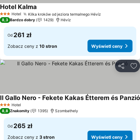
Hotel Kalma
Wyświetl ceny
Hotel
Kilka kroków od jeziora termalnego Hévíz
Wyświetl ceny
3 Kategoria
8,3
Bardzo dobry
1429
Hévíz
261 zł
Od
Zobacz ceny z
10 stron
Wyświetl ceny
Udostępni
Do
Il Gallo Nero - Fekete Kakas Étterem és Panzió
Hotel
3 Kategoria
8,8
Znakomity
1395
Szombathely
265 zł
Od
Zobacz ceny z
3 stron
Wyświetl ceny