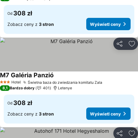
308 zł
Od
Zobacz ceny z
3 stron
Wyświetl ceny
Udostępni
Do
M7 Galéria Panzió
Wyświetl ceny
Hotel
Świetna baza do zwiedzania komitatu Zala
Wyświetl ceny
3 Kategoria
8,1
Bardzo dobry
401
Letenye
308 zł
Od
Zobacz ceny z
3 stron
Wyświetl ceny
Udostępni
Do