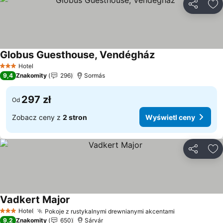
Udostępni
Do
Globus Guesthouse, Vendégház
Wyświetl ceny
Hotel
3 Kategoria
9,4
Znakomity
296
Sormás
297 zł
Od
Zobacz ceny z
2 stron
Wyświetl ceny
Udostępni
Do
Vadkert Major
Wyświetl ceny
Hotel
Pokoje z rustykalnymi drewnianymi akcentami
Wyświetl ce
3 Kategoria
9,2
Znakomity
650
Sárvár