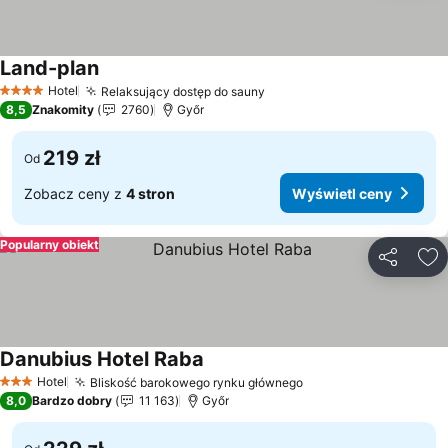
Land-plan
Wyświetl ceny
Hotel
Relaksujący dostęp do sauny
Wyświetl ceny
4 Kategoria
8,5
Znakomity
2760
Győr
219 zł
Od
Zobacz ceny z
4 stron
Wyświetl ceny
Popularny obiekt
Udostępni
Do
Danubius Hotel Raba
Wyświetl ceny
Hotel
Bliskość barokowego rynku głównego
Wyświetl ceny
3 Kategoria
8,0
Bardzo dobry
11 163
Győr