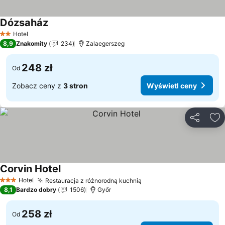
Dózsaház
Wyświetl ceny
Hotel
2 Kategoria
8,9
Znakomity
234
Zalaegerszeg
248 zł
Od
Zobacz ceny z
3 stron
Wyświetl ceny
Udostępni
Do
Corvin Hotel
Wyświetl ceny
Hotel
Restauracja z różnorodną kuchnią
Wyświetl ceny
3 Kategoria
8,1
Bardzo dobry
1506
Győr
258 zł
Od