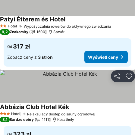
Patyi Étterem és Hotel
Wyświetl ceny
Hotel
Wypożyczalnia rowerów do aktywnego zwiedzania
Wyświetl 
2 Kategoria
9,2
Znakomity
1600
Sárvár
317 zł
Od
Zobacz ceny z
3 stron
Wyświetl ceny
Udostępni
Do
Abbázia Club Hotel Kék
Wyświetl ceny
Hotel
Relaksujący dostęp do sauny ogrodowej
Wyświetl ceny
3 Kategoria
8,1
Bardzo dobry
1111
Keszthely
323 zł
Od