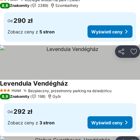
Wyświetl ceny
2 Kategoria
8,8
Znakomity
2389
Szombathely
290 zł
Od
Zobacz ceny z
5 stron
Wyświetl ceny
Udostępni
Do
Levendula Vendégház
Wyświetl ceny
Hotel
Bezpieczny, przestronny parking na dziedzińcu
Wyświetl c
3 Kategoria
8,9
Znakomity
198
Győr
292 zł
Od
Zobacz ceny z
3 stron
Wyświetl ceny