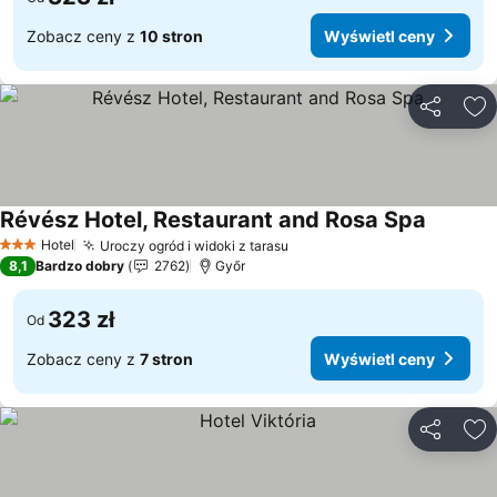
Zobacz ceny z
10 stron
Wyświetl ceny
Udostępni
Do
Révész Hotel, Restaurant and Rosa Spa
Wyświet
Hotel
Uroczy ogród i widoki z tarasu
Wyświetl ceny
3 Kategoria
8,1
Bardzo dobry
2762
Győr
323 zł
Od
Zobacz ceny z
7 stron
Wyświetl ceny
Udostępni
Do