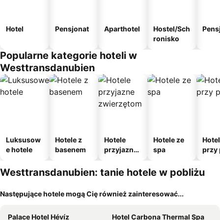
Hotel
Pensjonat
Aparthotel
Hostel/Sch
Pens
ronisko
Popularne kategorie hoteli w
Westtransdanubien
Luksusow
Hotele z
Hotele
Hotele ze
Hote
e hotele
basenem
przyjazne
spa
przy 
zwierzęto
m
Westtransdanubien: tanie hotele w pobliżu
Następujące hotele mogą Cię również zainteresować...
Palace Hotel Hévíz
Hotel Carbona Thermal Spa