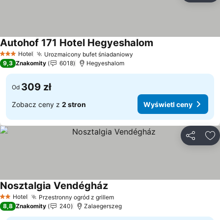
Autohof 171 Hotel Hegyeshalom
Wyświetl ceny
Hotel
Urozmaicony bufet śniadaniowy
Wyświetl ceny
3 Kategoria
9,3
Znakomity
6018
Hegyeshalom
309 zł
Od
Zobacz ceny z
2 stron
Wyświetl ceny
Udostępni
Do
Nosztalgia Vendégház
Wyświetl ceny
Hotel
Przestronny ogród z grillem
Wyświetl ceny
2 Kategoria
8,8
Znakomity
240
Zalaegerszeg