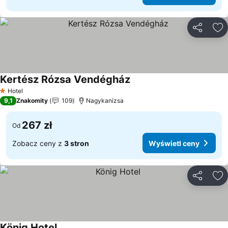
Udostępni
Do
Kertész Rózsa Vendégház
Wyświetl ceny
Hotel
1 Kategoria
9,1
Znakomity
109
Nagykanizsa
267 zł
Od
Zobacz ceny z
3 stron
Wyświetl ceny
Udostępni
Do
König Hotel