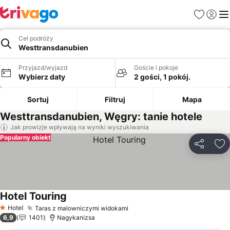
Ulubione
Zaloguj
Me
Cel podróży
Westtransdanubien
Przyjazd/wyjazd
Goście i pokoje
Wybierz daty
2 gości, 1 pokój.
Sortuj
Filtruj
Mapa
Westtransdanubien, Węgry: tanie hotele
Jak prowizje wpływają na wyniki wyszukiwania
Popularny obiekt
Udostępni
Do
Hotel Touring
Wyświetl ceny
Hotel
Taras z malowniczymi widokami
Wyświetl ceny
1 Kategoria
6,9
1401
Nagykanizsa