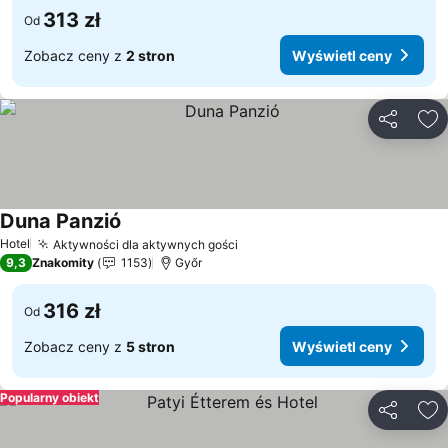
313 zł
Od
Zobacz ceny z
2 stron
Wyświetl ceny
Udostępni
Do
Duna Panzió
Wyświetl ceny
Hotel
Aktywności dla aktywnych gości
Wyświetl ceny
9,3
Znakomity
1153
Győr
316 zł
Od
Zobacz ceny z
5 stron
Wyświetl ceny
Popularny obiekt
Udostępni
Do