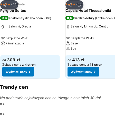
Dodaj do ulubionych
Dodaj do ulubionyc
Aparthotel
Hotel
4 Kategoria
4 Kategoria
Udostępnij
Udostępnij
Pyrgiou Suites
Capsis Hotel Thessaloniki
9,4
8,0
Znakomity
(
liczba ocen: 806
)
Bardzo dobry
(
liczba ocen:
Saloniki, Grecja
Saloniki, 1.4 km do: Centrum
Bezpłatne Wi-Fi
Bezpłatne Wi-Fi
Klimatyzacja
Basen
Spa
Wyświetl ceny
Wyświetl ceny
309 zł
413 zł
od
od
Zobacz ceny z
4 stron
Zobacz ceny z
13 stron
Wyświetl ceny
Wyświetl ceny
Trendy cen
Na podstawie najniższych cen na trivago z ostatnich 30 dni
0 zł
0 zł