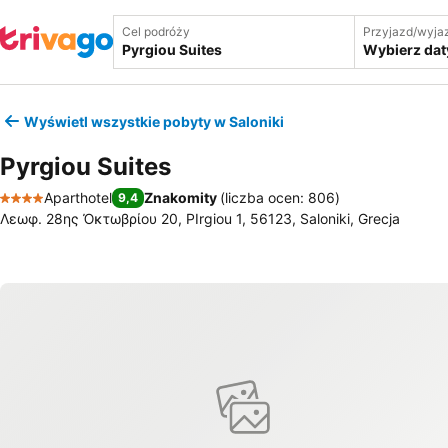
Cel podróży
Przyjazd/wyja
Wybierz dat
Wyświetl wszystkie pobyty w Saloniki
Pyrgiou Suites
Aparthotel
Znakomity
(
liczba ocen: 806
)
9,4
4 Kategoria
Λεωφ. 28ης Ὀκτωβρίου 20, PIrgiou 1, 56123, Saloniki, Grecja