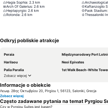
Hagia Sophia
:
2.3
km
Arch Of Galerius
:
2.6
km
Kaftanzoglio 
Heptapyrgio
:
2.6
km
Paok Stadium
:
Rotonda
:
2.6
km
Odkryj pobliskie atrakcje
Peraia
Międzynarodowy Port Lotniczy Saloniki Mace
Ηarilaou
Neoi Epivates
Palia Paralia
1st Walk Beach-White Tower-Fountain-Ayios Dimitrios-Ayia
Zobacz więcej
Informacje o obiekcie
Λεωφ. 28ης Ὀκτωβρίου 20, PIrgiou 1, 56123, Saloniki, Grecja
Zobacz więcej
Często zadawane pytania na temat Pyrgiou S
Czy w Pyrgiou Suites jest basen?