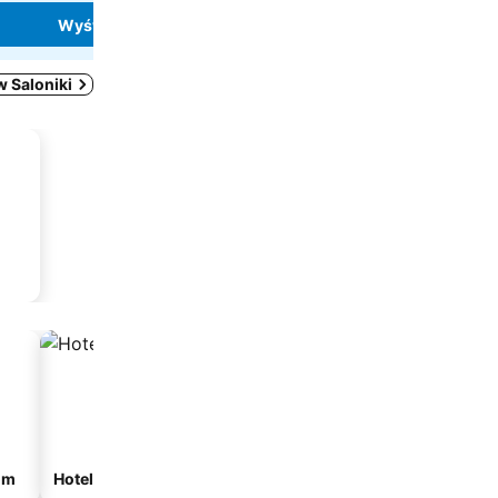
Wyświetl ceny
Wyświetl ceny
 Saloniki
om
Hotele ze spa
Hotele przy plaży