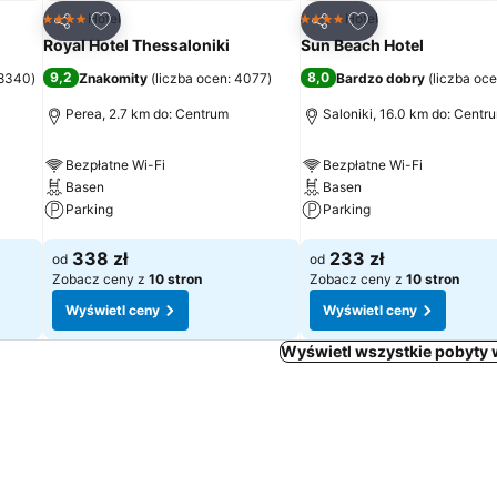
h
Dodaj do ulubionych
Dodaj do ulubion
Hotel
Hotel
4 Kategoria
4 Kategoria
Udostępnij
Udostępnij
Royal Hotel Thessaloniki
Sun Beach Hotel
9,2
8,0
 8340
)
Znakomity
(
liczba ocen: 4077
)
Bardzo dobry
(
liczba oc
Perea, 2.7 km do: Centrum
Saloniki, 16.0 km do: Centr
Bezpłatne Wi-Fi
Bezpłatne Wi-Fi
Basen
Basen
Parking
Parking
Wyświetl ceny
Wyświetl ceny
338 zł
233 zł
od
od
Zobacz ceny z
10 stron
Zobacz ceny z
10 stron
Wyświetl ceny
Wyświetl ceny
Wyświetl wszystkie pobyty w