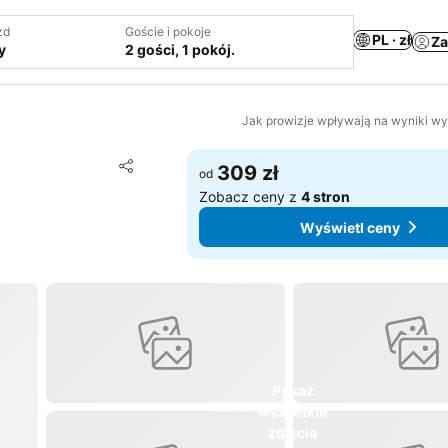
zd
Goście i pokoje
PL · zł
Za
y
2 gości, 1 pokój.
Jak prowizje wpływają na wyniki w
Dodaj do ulubionych
309 zł
od
Udostępnij
Zobacz ceny z
4 stron
Wyświetl ceny