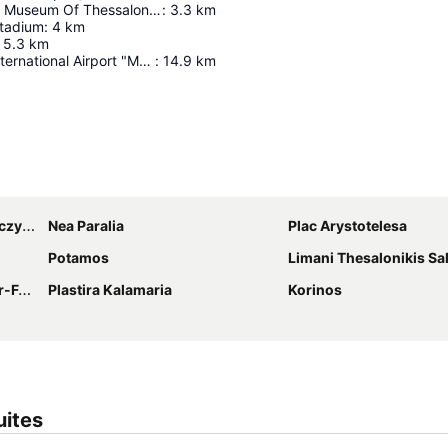
Archaeological Museum Of Thessaloniki
:
3.3
km
Stadium
:
4
km
5.3
km
Thessaloniki International Airport "Macedonia"
:
14.9
km
Powiększ mapę
donia
Nea Paralia
Plac Arystotelesa
Potamos
Limani Thesalonikis Sa
 Sofia
Plastira Kalamaria
Korinos
uites