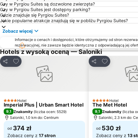
Czy w Pyrgiou Suites są dozwolone zwierzęta?
Czy w Pyrgiou Suites jest dostępny parking?
Gdzie znajduje się Pyrgiou Suites?
Jakie popularne atrakcje znajdują się w pobliżu Pyrgiou Suites?
Zobacz więcej
Informacje o cenach i dostępności, które otrzymujemy od stron rezerwac
rezerwacyjnej, nie zawsze będzie identyczna z odpowiadającą jej ofert
Hotels z wysoką oceną — Saloniki
Dodaj do ulubionych
Dodaj do ulubi
Udostępnij
Udostępnij
Hotel
Hotel
4 Kategoria
5 Kategoria
Imperial Plus | Urban Smart Hotel
The Met Hotel
9,1
9,1
Znakomity
(
liczba ocen: 5529
)
Znakomity
(
liczba o
Saloniki, 1.0 km do: Centrum
Saloniki, 2.3 km do: C
374 zł
530 zł
od
od
Zobacz ceny z
17 stron
Zobacz ceny z
13 s