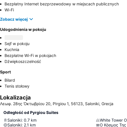
Bezpłatny Internet bezprzewodowy w miejscach publicznych
Wi-Fi
Zobacz więcej
Udogodnienia w pokoju
Sejf w pokoju
Kuchnia
Bezpłatne Wi-Fi w pokojach
Dźwiękoszczelność
Sport
Bilard
Tenis stołowy
Lokalizacja
Λεωφ. 28ης Ὀκτωβρίου 20, PIrgiou 1, 56123, Saloniki, Grecja
Odległość od Pyrgiou Suites
Saloniki
:
0.7
km
White Tower Of
Saloniki
:
2.1
km
Ο Κόσμος Της