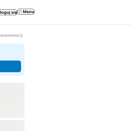
Menu
loguj się
yszukiwania