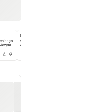
Rodzinny plac zabaw pod dachem
dealnego
Odkryj nowoczesną bawialnię, która oferuje specjalną p
świeżym
dzieci i rodzin, aby zrelaksować się i cieszyć różnymi 