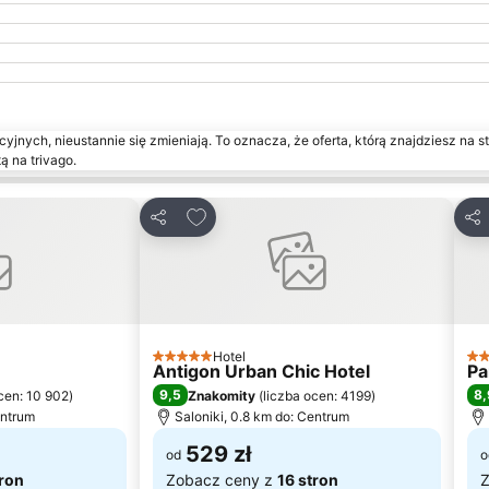
yjnych, nieustannie się zmieniają. To oznacza, że oferta, którą znajdziesz na st
ą na trivago.
onych
Dodaj do ulubionych
Udostępnij
Udo
Hotel
5 Kategoria
3 K
Antigon Urban Chic Hotel
Pa
9,5
8,
cen: 10 902
)
Znakomity
(
liczba ocen: 4199
)
entrum
Saloniki, 0.8 km do: Centrum
529 zł
od
o
tron
Zobacz ceny z
16 stron
Z