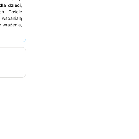
la dzieci
,
ch. Goście
 wspaniałą
e wrażenia,
gwarantuje