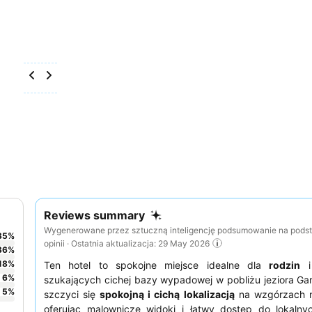
Reviews summary
Wygenerowane przez sztuczną inteligencję podsumowanie na pods
35
%
opinii · Ostatnia aktualizacja: 29 May 2026
36
%
18
%
Ten hotel to spokojne miejsce idealne dla
rodzin
6
%
szukających cichej bazy wypadowej w pobliżu jeziora Ga
5
%
szczyci się
spokojną i cichą lokalizacją
na wzgórzach n
oferując malownicze widoki i łatwy dostęp do lokalnych