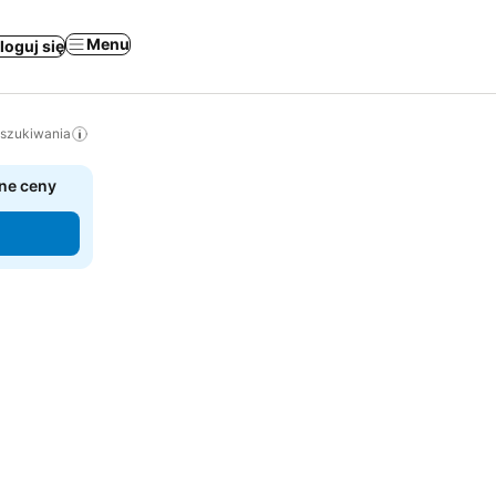
Menu
loguj się
yszukiwania
ne ceny