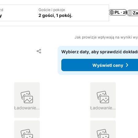
zd
Goście i pokoje
PL · zł
Za
y
2 gości, 1 pokój.
Jak prowizje wpływają na wyniki w
Dodaj do ulubionych
Wybierz daty, aby sprawdzić dokład
Udostępnij
Wyświetl ceny
Ładowanie…
Ładowanie…