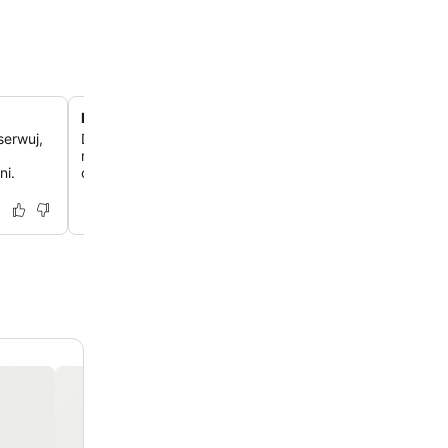
Panoramiczne widoki na jezioro Garda
serwuj,
Delektuj się zapierającymi dech w piersiach zachodami 
rozległymi widokami na jezioro Garda z podwyższonej p
ni.
obiektu na spokojnych wzgórzach Costermano.