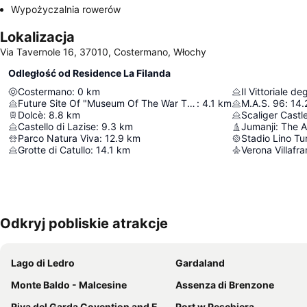
Wypożyczalnia rowerów
Lokalizacja
Via Tavernole 16, 37010, Costermano, Włochy
Odległość od Residence La Filanda
Costermano
:
0
km
Il Vittoriale deg
Future Site Of "Museum Of The War That Never Happened"
:
4.1
km
M.A.S. 96
:
14.
Dolcè
:
8.8
km
Scaliger Castl
Castello di Lazise
:
9.3
km
Jumanji: The 
Parco Natura Viva
:
12.9
km
Stadio Lino Tu
Grotte di Catullo
:
14.1
km
Verona Villafra
Odkryj pobliskie atrakcje
Lago di Ledro
Gardaland
Monte Baldo - Malcesine
Assenza di Brenzone
Riva del Garda Covention and Exhibition Centre
Port w Peschiera