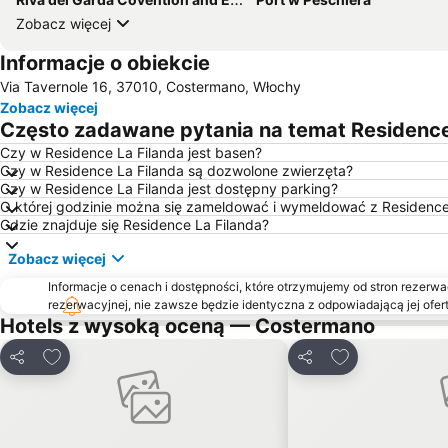
Zobacz więcej
Informacje o obiekcie
Via Tavernole 16, 37010, Costermano, Włochy
Zobacz więcej
Często zadawane pytania na temat Residence
Czy w Residence La Filanda jest basen?
Czy w Residence La Filanda są dozwolone zwierzęta?
Czy w Residence La Filanda jest dostępny parking?
O której godzinie można się zameldować i wymeldować z Residence
Gdzie znajduje się Residence La Filanda?
Zobacz więcej
Informacje o cenach i dostępności, które otrzymujemy od stron rezerwac
rezerwacyjnej, nie zawsze będzie identyczna z odpowiadającą jej ofert
Hotels z wysoką oceną — Costermano
Dodaj do ulubionych
Dodaj do ulubi
Udostępnij
Udostępnij