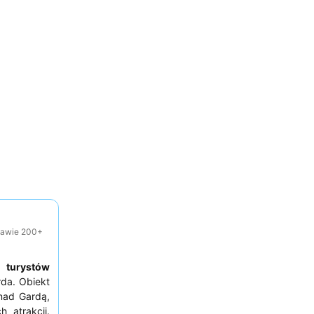
tawie 200+
i
turystów
rda. Obiekt
ad Gardą,
 atrakcji.