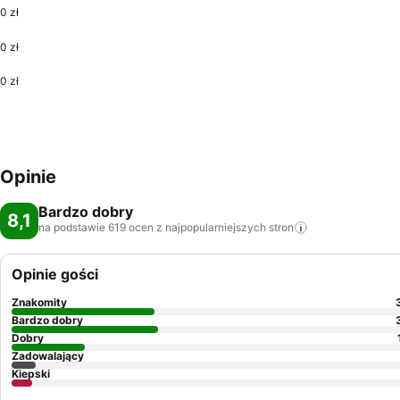
0 zł
0 zł
0 zł
Opinie
Bardzo dobry
8,1
na podstawie 619 ocen z najpopularniejszych
stron
Opinie gości
Znakomity
Bardzo dobry
Dobry
Zadowalający
Kiepski