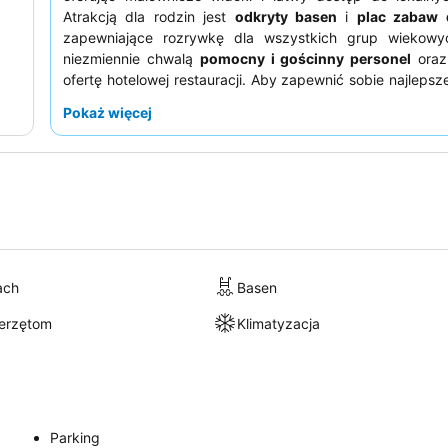
Atrakcją dla rodzin jest
odkryty basen
i
plac zabaw d
zapewniające rozrywkę dla wszystkich grup wiekowy
niezmiennie chwalą
pomocny i gościnny personel
oraz
ofertę hotelowej restauracji. Aby zapewnić sobie najlepsz
warto zarezerwować apartament na niższym piętrze, co 
Pokaż więcej
miejsce do siedzenia na zewnątrz.
ach
Basen
ierzętom
Klimatyzacja
Parking