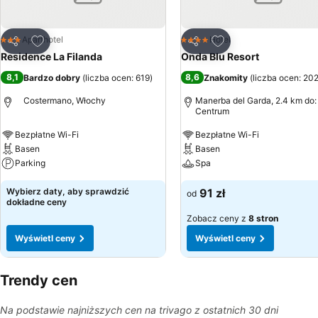
Dodaj do ulubionych
Dodaj do ulubionyc
Aparthotel
Hotel
3 Kategoria
4 Kategoria
Udostępnij
Udostępnij
Residence La Filanda
Onda Blu Resort
8,1
8,6
Bardzo dobry
(
liczba ocen: 619
)
Znakomity
(
liczba ocen: 20
Costermano, Włochy
Manerba del Garda, 2.4 km do:
Centrum
Bezpłatne Wi-Fi
Bezpłatne Wi-Fi
Basen
Basen
Parking
Spa
Wybierz daty, aby sprawdzić
91 zł
od
dokładne ceny
Zobacz ceny z
8 stron
Wyświetl ceny
Wyświetl ceny
Trendy cen
Na podstawie najniższych cen na trivago z ostatnich 30 dni