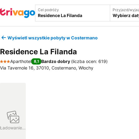
Cel podróży
Przyjazd/wyja
Wybierz dat
Wyświetl wszystkie pobyty w Costermano
Residence La Filanda
Aparthotel
Bardzo dobry
(
liczba ocen: 619
)
8,1
3 Kategoria
Via Tavernole 16, 37010, Costermano, Włochy
Ładowanie…