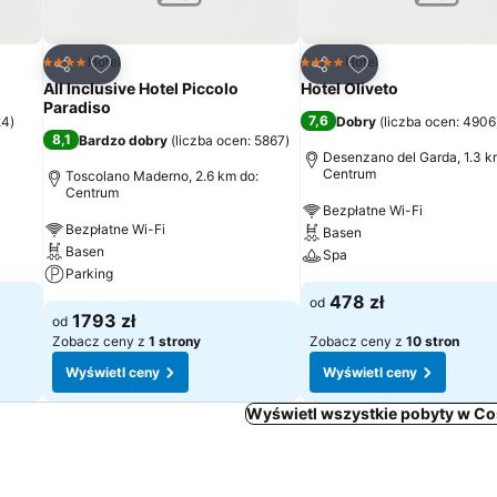
h
Dodaj do ulubionych
Dodaj do ulubion
Hotel
Hotel
4 Kategoria
4 Kategoria
Udostępnij
Udostępnij
All Inclusive Hotel Piccolo
Hotel Oliveto
Paradiso
7,6
24
)
Dobry
(
liczba ocen: 4906
8,1
Bardzo dobry
(
liczba ocen: 5867
)
Desenzano del Garda, 1.3 k
Centrum
Toscolano Maderno, 2.6 km do:
Centrum
Bezpłatne Wi-Fi
Bezpłatne Wi-Fi
Basen
Basen
Spa
Parking
478 zł
od
1793 zł
od
Zobacz ceny z
1 strony
Zobacz ceny z
10 stron
Wyświetl ceny
Wyświetl ceny
Wyświetl wszystkie pobyty w C