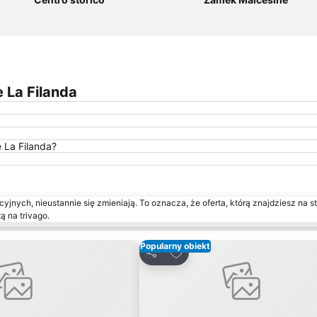
 La Filanda
 La Filanda?
yjnych, nieustannie się zmieniają. To oznacza, że oferta, którą znajdziesz na st
ą na trivago.
Popularny obiekt
onych
Dodaj do ulubionych
Udostępnij