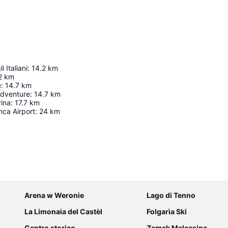
li Italiani
:
14.2
km
2
km
e
:
14.7
km
Adventure
:
14.7
km
rina
:
17.7
km
nca Airport
:
24
km
Powiększ mapę
Arena w Weronie
Lago di Tenno
La Limonaia del Castèl
Folgarìa Ski
Centro storico
Zamek Malcesine