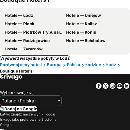
Hotele — Łódź
Hotele — Uniejów
Hotele — Płock
Hotele — Kalisz
Hotele — Piotrków Trybunalski
Hotele — Konin
Hotele — Radziejowice
Hotele — Bełchatów
Hotele — Żyrardów
Wyświetl wszystkie pobyty w Łódź
Porównaj ceny hoteli
Europa
Polska
Łódzkie
Łódź
Boutique Hotel's I
Facebook
Twitter
Insta
Yo
Wybierz swój kraj
Dodaj na Google
Łatwo znajdź nasze wyniki: dodaj
trivago jako preferowane źródło na
Google.