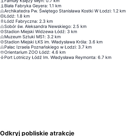
Famuły Księży Młyn
:
0.7
km
Biała Fabryka Geyera
:
1.1
km
Archikatedra Pw. Świętego Stanisława Kostki W Łodzi
:
1.2
km
Łódź
:
1.8
km
Łódź Fabryczna
:
2.3
km
Sobór św. Aleksandra Newskiego
:
2.5
km
Stadion Miejski Widzewa Łódź
:
3
km
Muzeum Sztuki MS1
:
3.2
km
Stadion Miejski ŁKS im. Władysława Króla
:
3.6
km
Pałac Izraela Poznańskiego w Łodzi
:
3.7
km
Orientarium ZOO Łódź
:
4.6
km
Port Lotniczy Łódź Im. Władysława Reymonta
:
6.7
km
Odkryj pobliskie atrakcje