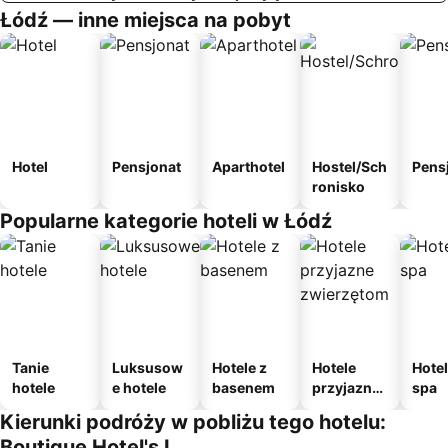
Łódź — inne miejsca na pobyt
Hotel
Pensjonat
Aparthotel
Hostel/Sch
Pens
ronisko
Popularne kategorie hoteli w Łódź
Tanie
Luksusow
Hotele z
Hotele
Hotel
hotele
e hotele
basenem
przyjazne
spa
zwierzęto
Kierunki podróży w pobliżu tego hotelu:
m
Boutique Hotel's I