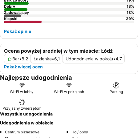
ulicy.
Bardzo dobry
19
%
Dobry
18
%
Zadowalający
13
%
Kiepski
29
%
Pokaż opinie
Ocena powyżej średniej w tym mieście: Łódź
Bar
•
8,2
Łazienka
•
6,1
Udogodnienia w pokoju
•
4,7
Pokaż więcej ocen
Najlepsze udogodnienia
Wi-Fi w lobby
Wi-Fi w pokojach
Parking
Przyjazny zwierzętom
Wszystkie udogodnienia
Udogodnienia w obiekcie
Centrum biznesowe
Hol/lobby