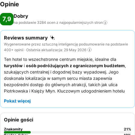
Opinie
Dobry
7,9
na podstawie 3284 ocen z najpopularniejszych
stron
Reviews summary
Wygenerowane przez sztuczną inteligencję podsumowanie na podstawie
400+ opinii · Ostatnia aktualizacja: 29 May 2026
Ten hotel to wszechstronne centrum miejskie, idealne dla
turystów
i
osób podróżujących z ograniczonym budżetem
,
szukających centralnej i dogodnej bazy wypadowej. Jego
doskonała lokalizacja w samym sercu miasta zapewnia
bezpośredni dostęp do głównych atrakcji, takich jak ulica
Piotrkowska i Księży Młyn. Kluczowym udogodnieniem hotelu
jest wysoko oceniane
śniadanie w formie bufetu
, oferujące
Pokaż więcej
pyszny i urozmaicony wybór na początek dnia. Goście
konsekwentnie chwalą
personel hotelu
za ich pomocność i
uprzejmość, szczególnie sprawny zespół recepcji. Aby
Opinie gości
zapewnić sobie spokojniejszy pobyt, goście powinni rozważyć
prośbę o pokój z oknami wychodzącymi na stronę przeciwną do
Znakomity
21
%