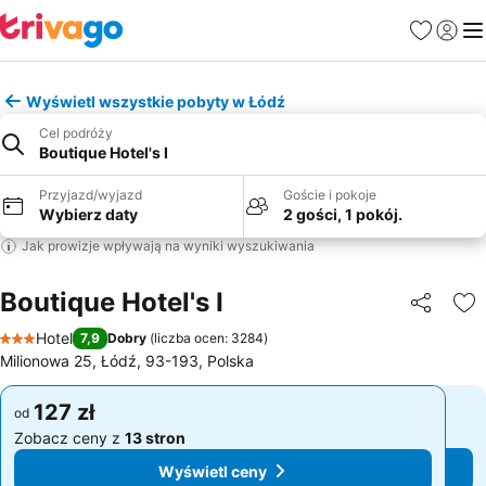
Ulubione
Zaloguj
Me
Wyświetl wszystkie pobyty w Łódź
Cel podróży
Boutique Hotel's I
Przyjazd/wyjazd
Goście i pokoje
Wybierz daty
2 gości, 1 pokój.
Jak prowizje wpływają na wyniki wyszukiwania
Boutique Hotel's I
Udostępni
Do
Hotel
7,9
Dobry
(
liczba ocen: 3284
)
3 Kategoria
Milionowa 25, Łódź, 93-193, Polska
127 zł
127 zł
od
od
Zobacz ceny z
13 stron
Zobacz ceny z
13 stron
Wyświetl ceny
Wyświetl ceny