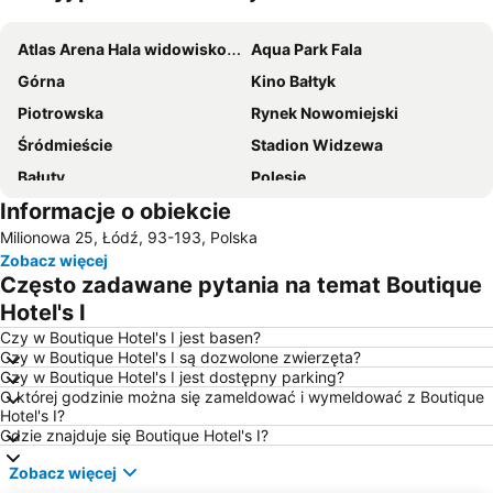
Powiększ mapę
Atlas Arena Hala widowiskowo-sportowa
Aqua Park Fala
Górna
Kino Bałtyk
Piotrowska
Rynek Nowomiejski
Śródmieście
Stadion Widzewa
Bałuty
Polesie
Informacje o obiekcie
Manufaktura
Port lotniczy Łódź-Lublinek
Milionowa 25, Łódź, 93-193, Polska
Widzew
Arturówek - Park Linowy
Zobacz więcej
Muzeum Geologiczne Wydziału Nauk Geograficznych Uniwersytetu Łódzkiego
Ulica Wróblewskiego
Często zadawane pytania na temat Boutique
Centrum sportu - Stacja Nowa Gdynia
Filharmonia Łódzka
Hotel's I
Rezerwat Niebieskie Źródła
Ujazd
Czy w Boutique Hotel's I jest basen?
Czy w Boutique Hotel's I są dozwolone zwierzęta?
Park im ks J Poniatowskiego
Campanile
Czy w Boutique Hotel's I jest dostępny parking?
O której godzinie można się zameldować i wymeldować z Boutique
Fabryka Izraela Poznańskiego
Willa Henryka Grohmanna
Hotel's I?
Pałac Izraela Poznańskiego
Kościół pw Najświętszej Eucharystii
Gdzie znajduje się Boutique Hotel's I?
Geometryczny środek Polski
Pomnik Aleksandra Kamińskiego
Zobacz więcej