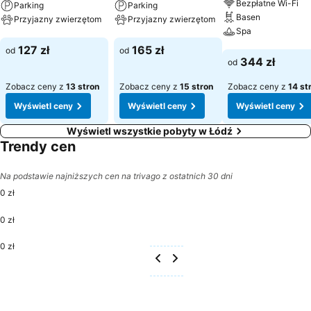
Bezpłatne Wi-Fi
Parking
Parking
Basen
Przyjazny zwierzętom
Przyjazny zwierzętom
Spa
Wyświetl ceny
Wyświetl ceny
127 zł
165 zł
od
od
Wyświetl ceny
344 zł
od
Zobacz ceny z
13 stron
Zobacz ceny z
15 stron
Zobacz ceny z
14 st
Wyświetl ceny
Wyświetl ceny
Wyświetl ceny
Wyświetl wszystkie pobyty w Łódź
Trendy cen
Na podstawie najniższych cen na trivago z ostatnich 30 dni
0 zł
0 zł
0 zł