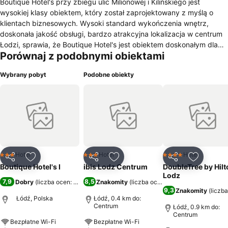
Boutique Hotel's przy zbiegu ulic Milionowej i Kilińskiego jest
wysokiej klasy obiektem, który został zaprojektowany z myślą o
klientach biznesowych. Wysoki standard wykończenia wnętrz,
doskonała jakość obsługi, bardzo atrakcyjna lokalizacja w centrum
Łodzi, sprawia, że Boutique Hotel's jest obiektem doskonałym dla
Porównaj z podobnymi obiektami
osób podróżujących służbowo. W każdym pokoju jest udostępnione
bezpłatne szybkie łącze bezprzewodowego internetu, a w holu
Wybrany pobyt
Podobne obiekty
znajduje się ekspres z darmową kawą, herbatą i czekoladą. Każdy
pokój dysponuje też własnymi zestawami do parzenia kawy lub
herbaty. W godzinach 7.00-10.00 można zjeść smaczne ciepłe
śniadanie podawane w formie eleganckiego bufetu szwedzkiego.
Boutique Hotel's przy Milionowej dysponuje własnym parkingiem,
który tak samo, jak cały obiekt jest całodobowo monitorowany.
Całości dopełnia miła i profesjonalna obsługa, której zadaniem jest
realizacja życzeń Gości Boutique Hotel’s.
Hotel
Hotel
Hotel
3 Kategoria
3 Kategoria
4 Kategoria
Udostępnij
Dodaj do ulubionych
Udostępnij
Dodaj do ulubionych
Udostępnij
Dodaj do
Boutique Hotel's I
ibis Lodz Centrum
DoubleTree by Hilt
Lodz
7,9
8,5
Dobry
(
liczba ocen: 3284
)
Znakomity
(
liczba ocen: 8193
)
9,3
Znakomity
(
liczb
Łódź, Polska
Łódź, 0.4 km do:
Centrum
Łódź, 0.9 km do:
Centrum
Bezpłatne Wi-Fi
Bezpłatne Wi-Fi