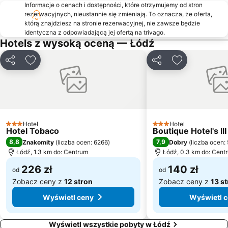
Ski Park Malinka
Casablanca
Informacje o cenach i dostępności, które otrzymujemy od stron
rezerwacyjnych, nieustannie się zmieniają. To oznacza, że oferta,
Kościół pw św Maksymiliana
Kościół pw Wniebowzięcia NMP
którą znajdziesz na stronie rezerwacyjnej, nie zawsze będzie
Park Sielanka
Kościół pw św Kazimierza Królewicza
identyczna z odpowiadającą jej ofertą na trivago.
Hotels z wysoką oceną — Łódź
Kościół pw Św Michała Archanioła
Udostępnij
Dodaj do ulubionych
Udostępnij
Dodaj do ulu
Hotel
Hotel
3 Kategoria
3 Kategoria
Hotel Tobaco
Boutique Hotel's III
8,8
7,9
Znakomity
(
liczba ocen: 6266
)
Dobry
(
liczba ocen:
Łódź, 1.3 km do: Centrum
Łódź, 0.3 km do: Cent
226 zł
140 zł
od
od
Zobacz ceny z
12 stron
Zobacz ceny z
13 s
Wyświetl ceny
Wyświetl 
Wyświetl wszystkie pobyty w Łódź