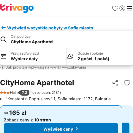
Ulubione
Zaloguj
Me
Wyświetl wszystkie pobyty w Sofia miasto
Cel podróży
CityHome Aparthotel
Przyjazd/wyjazd
Goście i pokoje
Wybierz daty
2 gości, 1 pokój.
Jak prowizje wpływają na wyniki wyszukiwania
CityHome Aparthotel
Udostępni
Do
Hotel
7,2
(
liczba ocen: 2131
)
3 Kategoria
ul. "Konstantin Poprusinov" 1, Sofia miasto, 1172, Bułgaria
165 zł
165 zł
od
od
Zobacz ceny z
10 stron
Zobacz ceny z
10 stron
Wyświetl ceny
Wyświetl ceny