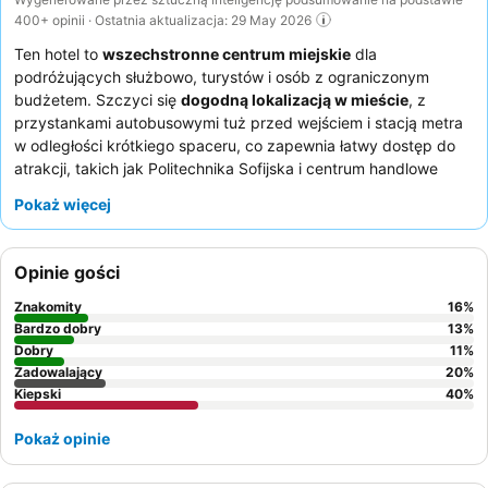
400+ opinii · Ostatnia aktualizacja: 29 May 2026
Ten hotel to
wszechstronne centrum miejskie
dla
podróżujących służbowo, turystów i osób z ograniczonym
budżetem. Szczyci się
dogodną lokalizacją w mieście
, z
przystankami autobusowymi tuż przed wejściem i stacją metra
w odległości krótkiego spaceru, co zapewnia łatwy dostęp do
atrakcji, takich jak Politechnika Sofijska i centrum handlowe
Paradise. Kluczowym udogodnieniem, zapewniającym
Pokaż więcej
elastyczność w spożywaniu posiłków w pokoju, jest
mały aneks
kuchenny
dostępny w wielu pokojach. Goście konsekwentnie
chwalą
przyjazny i pomocny zespół recepcji
oraz doceniają
Opinie gości
dostępność smacznego śniadania. Osobom szukającym
spokojniejszego pobytu zaleca się rezerwację pokoju z
Znakomity
16
%
widokiem na ogród.
Bardzo dobry
13
%
Dobry
11
%
Zadowalający
20
%
Kiepski
40
%
Pokaż opinie