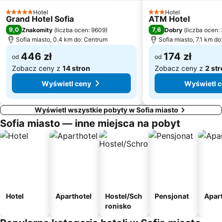
Hotel
Hotel
5 Kategoria
3 Kategoria
Grand Hotel Sofia
ATM Hotel
9,0
7,6
Znakomity
(
liczba ocen: 9609
)
Dobry
(
liczba ocen:
Sofia miasto, 0.4 km do: Centrum
Sofia miasto, 7.1 km d
446 zł
174 zł
od
od
Zobacz ceny z
14 stron
Zobacz ceny z
2 st
Wyświetl ceny
Wyświetl 
Wyświetl wszystkie pobyty w Sofia miasto
Sofia miasto — inne miejsca na pobyt
Hotel
Aparthotel
Hostel/Sch
Pensjonat
Apar
ronisko