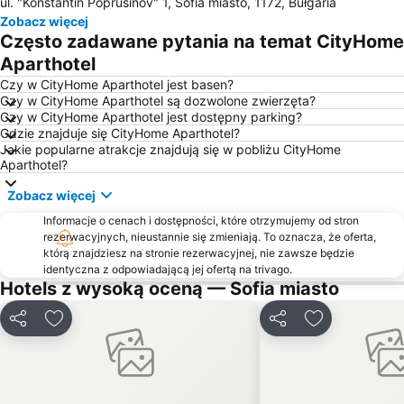
ul. "Konstantin Poprusinov" 1, Sofia miasto, 1172, Bułgaria
Lozenets
Serdika Center
Zobacz więcej
Bulwar Witosza
Ex Grand Hotel Imperial
Często zadawane pytania na temat CityHome
Centrum Inter Expo
Anel
Aparthotel
Serdika
Montecito
Czy w CityHome Aparthotel jest basen?
Czy w CityHome Aparthotel są dozwolone zwierzęta?
Silver Center
Czy w CityHome Aparthotel jest dostępny parking?
Gdzie znajduje się CityHome Aparthotel?
Jakie popularne atrakcje znajdują się w pobliżu CityHome
Aparthotel?
Zobacz więcej
Informacje o cenach i dostępności, które otrzymujemy od stron
rezerwacyjnych, nieustannie się zmieniają. To oznacza, że oferta,
którą znajdziesz na stronie rezerwacyjnej, nie zawsze będzie
identyczna z odpowiadającą jej ofertą na trivago.
Hotels z wysoką oceną — Sofia miasto
Udostępnij
Dodaj do ulubionych
Udostępnij
Dodaj do ulu