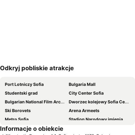
Odkryj pobliskie atrakcje
Powiększ mapę
Port Lotniczy Sofia
Bulgaria Mall
Studentski grad
City Center Sofia
Bulgarian National Film Archive
Dworzec kolejowy Sofia Centralna
Ski Borovets
Arena Armeets
Metro Sofia
Stadion Narodowy imienia Wasyla Lewskiego w Sofii
Informacje o obiekcie
Poduyane
Stadion Slavia