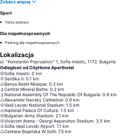
Zobacz więcej
Sport
Tenis stołowy
Dla niepełnosprawnych
Parking dla niepełnosprawnych
Lokalizacja
ul. "Konstantin Poprusinov" 1, Sofia miasto, 1172, Bułgaria
Odległość od CityHome Aparthotel
Sofia miasto
:
0
km
Serdika Ii
:
0.1
km
Banya Bashi Mosque
:
0.2
km
Central Mineral Baths
:
0.2
km
National Assembly Of The Republic Of Bulgaria
:
0.9
km
Alexander Nevsky Cathedral
:
0.9
km
Vasil Levski National Stadium
:
1.5
km
National Palace Of Culture
:
1.5
km
Bulgarian Army Stadium
:
2.1
km
Vivacom Arena - Georgi Asparuhov Stadium
:
3.5
km
Sofia Vasil Levski Airport
:
7.1
km
Cerkiew Bojańska W Sofii
:
7.5
km