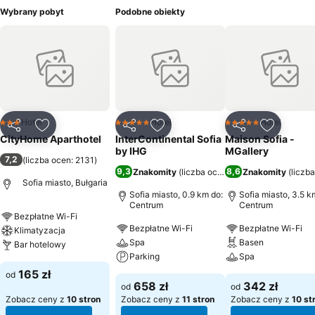
Wybrany pobyt
Podobne obiekty
Hotel
Hotel
Hotel
3 Kategoria
5 Kategoria
5 Kategoria
Udostępnij
Dodaj do ulubionych
Udostępnij
Dodaj do ulubionych
Udostępnij
Dodaj do
CityHome Aparthotel
InterContinental Sofia
Maison Sofia -
by IHG
MGallery
7,2
(
liczba ocen: 2131
)
9,3
8,6
Znakomity
(
liczba ocen: 6069
Znakomity
)
(
liczb
Sofia miasto, Bułgaria
Sofia miasto, 0.9 km do:
Sofia miasto, 3.5 k
Centrum
Centrum
Bezpłatne Wi-Fi
Bezpłatne Wi-Fi
Bezpłatne Wi-Fi
Klimatyzacja
Spa
Basen
Bar hotelowy
Parking
Spa
165 zł
od
658 zł
342 zł
od
od
Zobacz ceny z
10 stron
Zobacz ceny z
11 stron
Zobacz ceny z
10 st