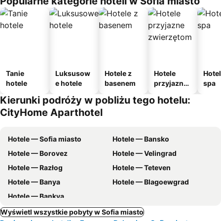
Popularne kategorie hoteli w Sofia miasto
Tanie
Luksusow
Hotele z
Hotele
Hotel
hotele
e hotele
basenem
przyjazne
spa
zwierzęto
Kierunki podróży w pobliżu tego hotelu:
m
CityHome Aparthotel
Hotele — Sofia miasto
Hotele — Bansko
Hotele — Borovez
Hotele — Velingrad
Hotele — Razłog
Hotele — Teteven
Hotele — Banya
Hotele — Blagoewgrad
Hotele — Bankya
Wyświetl wszystkie pobyty w Sofia miasto