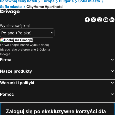
Porównaj ceny hoteli
Europa
Bułgaria
Sofia miasto
Sofia miasto
CityHome Aparthotel
Facebook
Twitter
Insta
Yo
Wybierz swój kraj
Dodaj na Google
Łatwo znajdź nasze wyniki: dodaj
trivago jako preferowane źródło na
Google.
Firma
Nasze produkty
Warunki i polityki
Pomoc
Zaloguj się po ekskluzywne korzyści dla