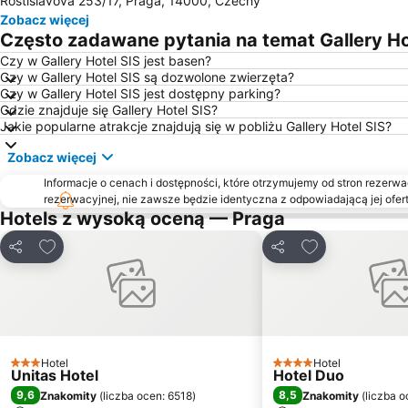
Rostislavova 253/17, Praga, 14000, Czechy
Zobacz więcej
Często zadawane pytania na temat Gallery Ho
Czy w Gallery Hotel SIS jest basen?
Czy w Gallery Hotel SIS są dozwolone zwierzęta?
Czy w Gallery Hotel SIS jest dostępny parking?
Gdzie znajduje się Gallery Hotel SIS?
Jakie popularne atrakcje znajdują się w pobliżu Gallery Hotel SIS?
Zobacz więcej
Informacje o cenach i dostępności, które otrzymujemy od stron rezerwac
rezerwacyjnej, nie zawsze będzie identyczna z odpowiadającą jej ofert
Hotels z wysoką oceną — Praga
Dodaj do ulubionych
Dodaj do ulubi
Udostępnij
Udostępnij
Hotel
Hotel
3 Kategoria
4 Kategoria
Unitas Hotel
Hotel Duo
9,6
8,5
Znakomity
(
liczba ocen: 6518
)
Znakomity
(
liczba o