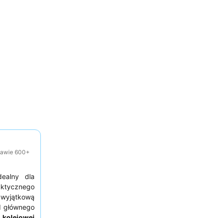
tawie 600+
dealny dla
aktycznego
 wyjątkową
d głównego
i kolejowej