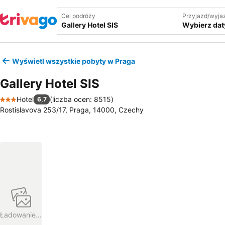
Cel podróży
Przyjazd/wyja
Wybierz dat
Wyświetl wszystkie pobyty w Praga
Gallery Hotel SIS
Hotel
(
liczba ocen: 8515
)
6,7
3 Kategoria
Rostislavova 253/17, Praga, 14000, Czechy
Ładowanie…