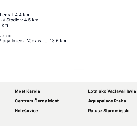
thedral
:
4.4
km
ský Stadion
:
4.5
km
8
km
.5
km
Port Lotniczy Praga Imienia Václava Havla
:
13.6
km
Powiększ mapę
Most Karola
Lotnisko Vaclava Havla
Centrum Černý Most
Aquapalace Praha
Holešovice
Ratusz Staromiejski