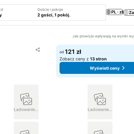
zd
Goście i pokoje
PL · zł
Za
y
2 gości, 1 pokój.
Jak prowizje wpływają na wyniki w
Dodaj do ulubionych
121 zł
od
Udostępnij
Zobacz ceny z
13 stron
Wyświetl ceny
Ładowanie…
Ładowanie…