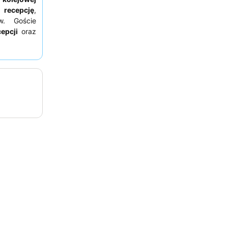
 recepcję
,
w. Goście
epcji
oraz
iczeń. Aby
sić o pokój