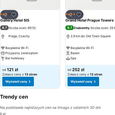
Dodaj do ulubionych
Dodaj do ulubionyc
Hotel
Hotel
3 Kategoria
4 Kategoria
Udostępnij
Udostępnij
Gallery Hotel SIS
Grand Hotel Prague Towers
6,7
8,7
(
liczba ocen: 8515
)
Znakomity
(
liczba ocen: 29
Praga, Czechy
2.9 km do: Old Town Square
Bezpłatne Wi-Fi
Bezpłatne Wi-Fi
Przyjazny zwierzętom
Basen
Bar hotelowy
Spa
Wyświetl ceny
Wyświetl ceny
121 zł
252 zł
od
od
Zobacz ceny z
13 stron
Zobacz ceny z
13 stron
Wyświetl ceny
Wyświetl ceny
Trendy cen
Na podstawie najniższych cen na trivago z ostatnich 30 dni
0 zł