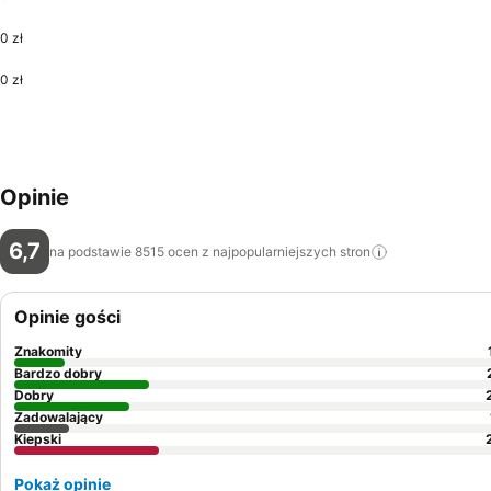
0 zł
0 zł
Opinie
6,7
na podstawie 8515 ocen z najpopularniejszych
stron
Opinie gości
Znakomity
Bardzo dobry
Dobry
Zadowalający
Kiepski
Pokaż opinie