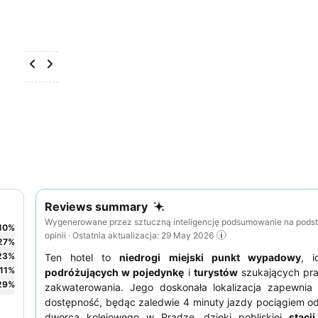
Reviews summary
Wygenerowane przez sztuczną inteligencję podsumowanie na pods
10
%
opinii · Ostatnia aktualizacja: 29 May 2026
27
%
23
%
Ten hotel to
niedrogi miejski punkt wypadowy
, i
11
%
podróżujących w pojedynkę
i
turystów
szukających pr
29
%
zakwaterowania. Jego doskonała lokalizacja zapewnia
dostępność, będąc zaledwie 4 minuty jazdy pociągiem o
dworca kolejowego w Pradze, dzięki pobliskiej
stacj