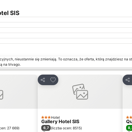
tel SIS
yjnych, nieustannie się zmieniają. To oznacza, że oferta, którą znajdziesz na st
ą na trivago.
onych
Dodaj do ulubionych
Udostępnij
Udo
Hotel
3 Kategoria
4 K
Gallery Hotel SIS
Qu
6,7
8,
cen: 27 669
)
(
liczba ocen: 8515
)