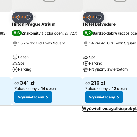
h
Dodaj do ulubionych
Dodaj do ulubion
Hotel
Hotel
5 Kategoria
4 Kategoria
Udostępnij
Udostępnij
Hilton Prague Atrium
Hotel Belvedere
8,6
8,2
 883
)
Znakomity
(
liczba ocen: 27 727
)
Bardzo dobry
(
liczba oce
1.5 km do: Old Town Square
1.4 km do: Old Town Square
Basen
Spa
Spa
Parking
Parking
Przyjazny zwierzętom
Wyświetl ceny
Wyświetl ceny
341 zł
216 zł
od
od
Zobacz ceny z
14 stron
Zobacz ceny z
12 stron
Wyświetl ceny
Wyświetl ceny
Wyświetl wszystkie pobyt