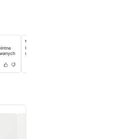
Wewnętrzne studio fitness
intne
Utrzymaj swoją rutynę treningową lub złagodź jet lag, k
mowanych
nowoczesnego sprzętu dostępnego w prywatnej siłowni 