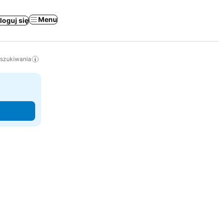
Menu
loguj się
yszukiwania