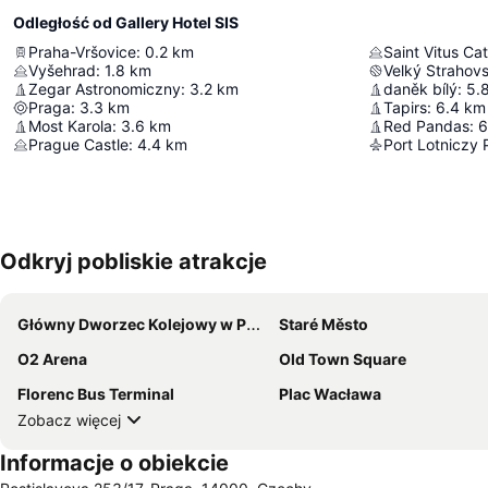
Odległość od Gallery Hotel SIS
Praha-Vršovice
:
0.2
km
Saint Vitus Ca
Vyšehrad
:
1.8
km
Velký Strahov
Zegar Astronomiczny
:
3.2
km
daněk bílý
:
5.
Praga
:
3.3
km
Tapirs
:
6.4
km
Most Karola
:
3.6
km
Red Pandas
:
6
Prague Castle
:
4.4
km
Odkryj pobliskie atrakcje
Główny Dworzec Kolejowy w Pradze
Staré Město
O2 Arena
Old Town Square
Florenc Bus Terminal
Plac Wacława
Zobacz więcej
Informacje o obiekcie