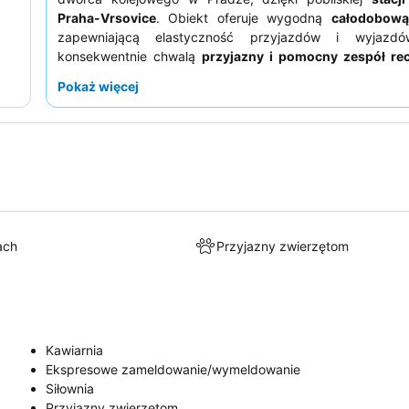
Praha-Vrsovice
. Obiekt oferuje wygodną
całodobową
zapewniającą elastyczność przyjazdów i wyjazdó
konsekwentnie chwalą
przyjazny i pomocny zespół rec
doceniają dobrą jakość śniadania, pomimo pewnych ogran
Pokaż więcej
zapewnić sobie spokojniejszy pobyt, goście powinni popro
z widokiem na ogród, aby zminimalizować hałas.
ach
Przyjazny zwierzętom
Kawiarnia
Ekspresowe zameldowanie/wymeldowanie
Siłownia
Przyjazny zwierzętom