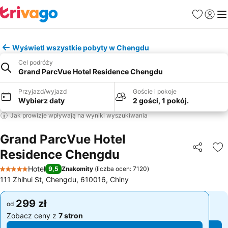
Ulubione
Zaloguj
Me
Wyświetl wszystkie pobyty w Chengdu
Cel podróży
Grand ParcVue Hotel Residence Chengdu
Przyjazd/wyjazd
Goście i pokoje
Wybierz daty
2 gości, 1 pokój.
Jak prowizje wpływają na wyniki wyszukiwania
Grand ParcVue Hotel
Residence Chengdu
Udostępni
Do
Hotel
9,5
Znakomity
(
liczba ocen: 7120
)
5 Kategoria
111 Zhihui St, Chengdu, 610016, Chiny
299 zł
299 zł
od
od
Zobacz ceny z
7 stron
Zobacz ceny z
7 stron