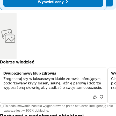
Wyświetl ceny
Wyświetl ceny
Dobrze wiedzieć
Dwupoziomowy klub zdrowia
Wy
Zregeneruj siły w luksusowym klubie zdrowia, oferującym
Ci
podgrzewany kryty basen, saunę, łaźnię parową i dobrze
pic
wyposażoną siłownię, aby zadbać o swoje samopoczucie.
rz
To podsumowanie zostało wygenerowane przez sztuczną inteligencję i nie
zawsze jest w 100% dokładne.