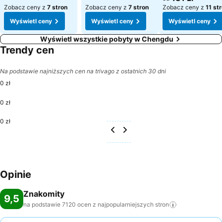
Zobacz ceny z
7 stron
Zobacz ceny z
7 stron
Zobacz ceny z
11 st
Wyświetl ceny
Wyświetl ceny
Wyświetl ceny
Wyświetl wszystkie pobyty w Chengdu
Trendy cen
Na podstawie najniższych cen na trivago z ostatnich 30 dni
0 zł
0 zł
0 zł
Opinie
Znakomity
9,5
na podstawie 7120 ocen z najpopularniejszych
stron