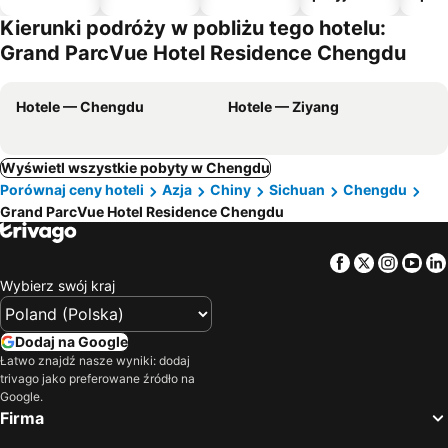
zwierzęto
Kierunki podróży w pobliżu tego hotelu:
m
Grand ParcVue Hotel Residence Chengdu
Hotele — Chengdu
Hotele — Ziyang
Wyświetl wszystkie pobyty w Chengdu
Porównaj ceny hoteli
Azja
Chiny
Sichuan
Chengdu
Grand ParcVue Hotel Residence Chengdu
Facebook
Twitter
Insta
Yo
Wybierz swój kraj
Dodaj na Google
Łatwo znajdź nasze wyniki: dodaj
trivago jako preferowane źródło na
Google.
Firma