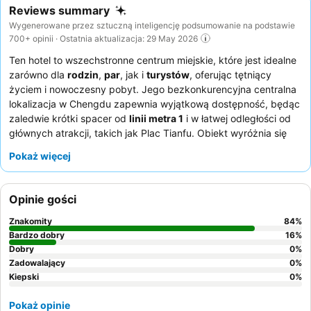
Reviews summary
Wygenerowane przez sztuczną inteligencję podsumowanie na podstawie
700+ opinii · Ostatnia aktualizacja: 29 May 2026
Ten hotel to wszechstronne centrum miejskie, które jest idealne
zarówno dla
rodzin
,
par
, jak i
turystów
, oferując tętniący
życiem i nowoczesny pobyt. Jego bezkonkurencyjna centralna
lokalizacja w Chengdu zapewnia wyjątkową dostępność, będąc
zaledwie krótki spacer od
linii metra 1
i w łatwej odległości od
głównych atrakcji, takich jak Plac Tianfu. Obiekt wyróżnia się
dobrze utrzymanym
krytym basenem
i dedykowanym
Pokaż więcej
obszarem dla dzieci, idealnym do relaksu i rodzinnej zabawy.
Goście konsekwentnie chwalą
zespół recepcji
za ciepłe
powitanie i proaktywną pomoc, a
bufet śniadaniowy
otrzymuje
Opinie gości
wysokie oceny za szeroki wybór opcji zachodnich i chińskich.
Dla dodatkowej wygody warto zarezerwować pokój na
Znakomity
84
%
wyższym piętrze, aby podziwiać lepsze widoki, oraz skorzystać
Bardzo dobry
16
%
z bezpłatnych ulepszeń pokoju i unikalnej
Dobry
usługi dostarczania
0
%
Zadowalający
0
%
przez robota
.
Kiepski
0
%
Pokaż opinie