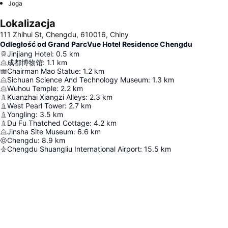
Joga
Lokalizacja
111 Zhihui St, Chengdu, 610016, Chiny
Odległość od Grand ParcVue Hotel Residence Chengdu
Jinjiang Hotel
:
0.5
km
成都博物馆
:
1.1
km
Chairman Mao Statue
:
1.2
km
Sichuan Science And Technology Museum
:
1.3
km
Wuhou Temple
:
2.2
km
Kuanzhai Xiangzi Alleys
:
2.3
km
West Pearl Tower
:
2.7
km
Yongling
:
3.5
km
Du Fu Thatched Cottage
:
4.2
km
Jinsha Site Museum
:
6.6
km
Chengdu
:
8.9
km
Chengdu Shuangliu International Airport
:
15.5
km