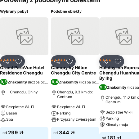
Porównaj z podobnymi obiektami
Wybrany pobyt
Podobne obiekty
Hotel
Hotel
Hotel
5 Kategoria
5 Kategoria
4 Kategoria
Udostępnij
Dodaj do ulubionych
Udostępnij
Dodaj do ulubionych
Udostępnij
Dodaj do
Grand ParcVue Hotel
Canopy by Hilton
Holiday Inn Expre
Residence Chengdu
Chengdu City Centre
Chengdu Huanhua
By Ihg
9,5
9,4
Znakomity
(
liczba ocen: 7120
Znakomity
)
(
liczba ocen: 971
)
9,3
Znakomity
(
liczb
Chengdu, Chiny
Chengdu, 9.3 km do:
Centrum
Chengdu, 11.0 km d
Centrum
Bezpłatne Wi-Fi
Bezpłatne Wi-Fi
Bezpłatne Wi-Fi
Basen
Parking
Parking
Spa
Przyjazny zwierzętom
Klimatyzacja
299 zł
344 zł
od
od
181 zł
od