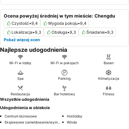
Ocena powyżej średniej w tym mieście: Chengdu
Czystość
•
9,4
Wygoda pokoju
•
9,4
Lokalizacja
•
9,3
Obsługa
•
9,3
Śniadanie
•
9,3
Pokaż więcej ocen
Najlepsze udogodnienia
Wi-Fi w lobby
Wi-Fi w pokojach
Basen
Spa
Parking
Klimatyzacja
Restauracja
Bar hotelowy
Fitness
Wszystkie udogodnienia
Udogodnienia w obiekcie
Centrum biznesowe
Hol/lobby
Ekspresowe zameldowanie/wymeldowanie
Winda