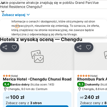
Jakie popularne atrakcje znajdują się w pobliżu Grand ParcVue
Hotel Residence Chengdu?
Zobacz więcej
Informacje o cenach i dostępności, które otrzymujemy od stron
rezerwacyjnych, nieustannie się zmieniają. To oznacza, że oferta,
którą znajdziesz na stronie rezerwacyjnej, nie zawsze będzie
identyczna z odpowiadającą jej ofertą na trivago.
Hotels z wysoką oceną — Chengdu
Udostępnij
Dodaj do ulubionych
Udostępnij
Dodaj do 
Hotel
Hotel
3 Kategoria
5 Kategoria
Merica Hotel -Chengdu Chunxi Road
Rhombus Park 
8,4
9,3
Bardzo dobry
(
liczba ocen: 145
)
Znakomity
(
licz
Chengdu, 9.0 km do: Centrum
Chengdu, 8.8 km d
100 zł
240 zł
od
od
Zobacz ceny z
3 stron
Zobacz ceny z
8