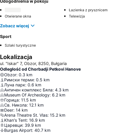
Udogodnienia w pokoju
Łazienka z prysznicem
Otwierane okna
Telewizja
Zobacz więcej
Sport
Szlaki turystyczne
Lokalizacja
ul. "Iskar" 7, Obzor, 8250, Bułgaria
Odległość od Chorbadji Petkovi Hanove
Obzor
:
0.3
km
Римски терми
:
0.5
km
Луна парк
:
0.6
km
Античен комплекс Бяла
:
4.3
km
Museum Of Archeology
:
6.2
km
Горица
:
11.5
km
Св. Никола
:
12.1
km
Deer
:
14
km
Arena Theatre St. Vlas
:
15.2
km
Khan's Tent
:
16.9
km
Царевци
:
39.9
km
Burgas Airport
:
40.7
km