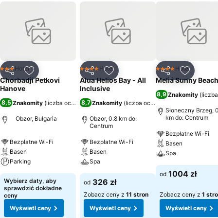
Hotel
Hotel
Hotel
3 Kategoria
4 Kategoria
4 Kategoria
Udostępnij
Dodaj do ulubionych
Udostępnij
Dodaj do ulubionych
Udostępnij
Dodaj do
Chorbadji Petkovi
Alua Helios Bay - All
Meliá Sunny Beac
Hanove
Inclusive
8,9
Znakomity
(
liczb
8,5
8,7
Znakomity
(
liczba ocen: 312
)
Znakomity
(
liczba ocen: 4107
)
Słoneczny Brzeg, 
km do: Centrum
Obzor, Bułgaria
Obzor, 0.8 km do:
Centrum
Bezpłatne Wi-Fi
Bezpłatne Wi-Fi
Bezpłatne Wi-Fi
Basen
Basen
Basen
Spa
Parking
Spa
1004 zł
od
Wybierz daty, aby
326 zł
od
sprawdzić dokładne
Zobacz ceny z
11 stron
Zobacz ceny z
1 str
ceny
Wyświetl ceny
Wyświetl ceny
Wyświetl ceny