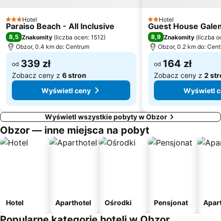
Morska gradina
Vazrazhdane
Akvamarin
Bridge of Burgas
Hotel
Hotel
3 Kategoria
2 Kategoria
Paraiso Beach - All Inclusive
Guest House Gale
Kara dere
ulitsa Kraybrezhna
8,5
8,9
Znakomity
(
liczba ocen: 1512
)
Znakomity
(
liczba o
Stariat grad Pomorie
Rozova dolina
Obzor, 0.4 km do: Centrum
Obzor, 0.2 km do: Cen
339 zł
164 zł
od
od
Zobacz ceny z
6 stron
Zobacz ceny z
2 st
Wyświetl ceny
Wyświetl 
Wyświetl wszystkie pobyty w Obzor
Obzor — inne miejsca na pobyt
Hotel
Aparthotel
Ośrodki
Pensjonat
Apar
Popularne kategorie hoteli w Obzor