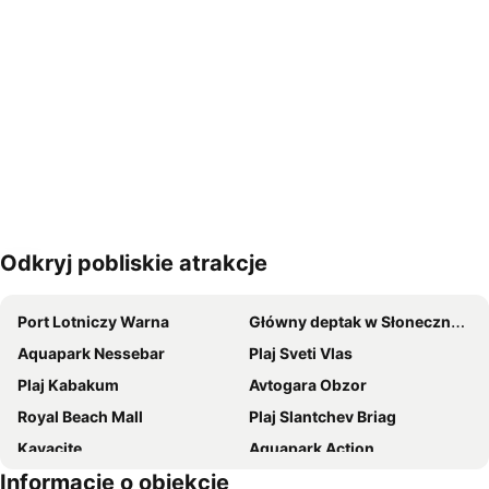
Odkryj pobliskie atrakcje
Powiększ mapę
Port Lotniczy Warna
Główny deptak w Słonecznym Brzgeu
Aquapark Nessebar
Plaj Sveti Vlas
Plaj Kabakum
Avtogara Obzor
Royal Beach Mall
Plaj Slantchev Briag
Kavacite
Aquapark Action
Informacje o obiekcie
New Beach Sveti Vlas
Port lotniczy Burgas