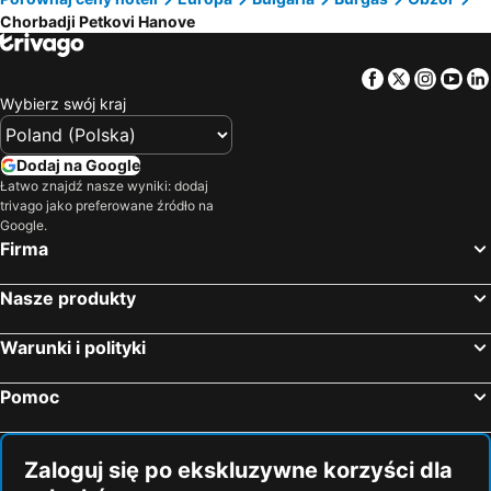
Chorbadji Petkovi Hanove
Facebook
Twitter
Insta
Yo
Wybierz swój kraj
Dodaj na Google
Łatwo znajdź nasze wyniki: dodaj
trivago jako preferowane źródło na
Google.
Firma
Nasze produkty
Warunki i polityki
Pomoc
Zaloguj się po ekskluzywne korzyści dla