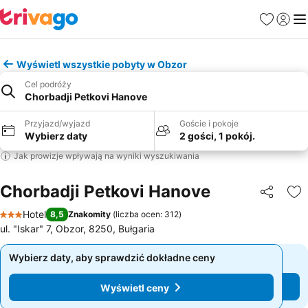
Ulubione
Zaloguj
Me
Wyświetl wszystkie pobyty w Obzor
Cel podróży
Chorbadji Petkovi Hanove
Przyjazd/wyjazd
Goście i pokoje
Wybierz daty
2 gości, 1 pokój.
Jak prowizje wpływają na wyniki wyszukiwania
Chorbadji Petkovi Hanove
Udostępni
Do
Hotel
8,5
Znakomity
(
liczba ocen: 312
)
3 Kategoria
ul. "Iskar" 7, Obzor, 8250, Bułgaria
Wybierz daty, aby sprawdzić dokładne ceny
Wybierz daty, aby sprawdzić dokładne ceny
Wyświetl ceny
Wyświetl ceny