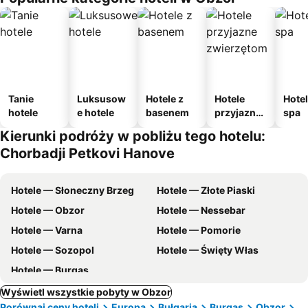
Tanie
Luksusow
Hotele z
Hotele
Hotel
hotele
e hotele
basenem
przyjazne
spa
zwierzęto
Kierunki podróży w pobliżu tego hotelu:
m
Chorbadji Petkovi Hanove
Hotele — Słoneczny Brzeg
Hotele — Złote Piaski
Hotele — Obzor
Hotele — Nessebar
Hotele — Varna
Hotele — Pomorie
Hotele — Sozopol
Hotele — Święty Włas
Hotele — Burgas
Wyświetl wszystkie pobyty w Obzor
Porównaj ceny hoteli
Europa
Bułgaria
Burgas
Obzor