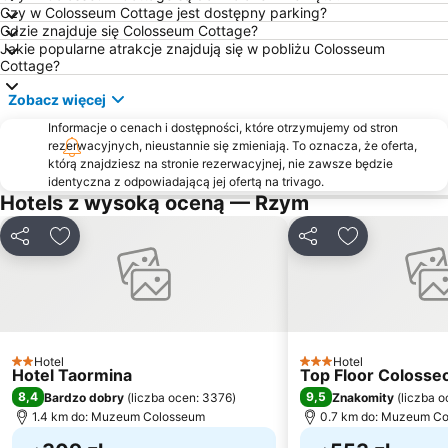
Torvaianica
Piazza San Pietro
Czy w Colosseum Cottage jest dostępny parking?
Gdzie znajduje się Colosseum Cottage?
Forum Romanum
Trevi
Jakie popularne atrakcje znajdują się w pobliżu Colosseum
Bazylika Matki Bożej Większej
Fregene
Cottage?
Schody Hiszpańskie
Castel Sant'Angelo
Zobacz więcej
Basilica San Paolo Metro Station
Via Aurelia - Roma
Informacje o cenach i dostępności, które otrzymujemy od stron
rezerwacyjnych, nieustannie się zmieniają. To oznacza, że oferta,
Bazylika Najświętszej Maryi Panny na Zatybrzu
Ostiense
którą znajdziesz na stronie rezerwacyjnej, nie zawsze będzie
Ostia Antyczny Port
Dworzec Kolejowy Tiburtina
identyczna z odpowiadającą jej ofertą na trivago.
Hotels z wysoką oceną — Rzym
Lido dei Pini
Trieste
Ottaviano - San Pietro - Musei Vaticani Metro Station
Circo Massimo Metro Station
Udostępnij
Dodaj do ulubionych
Udostępnij
Dodaj do ulu
Plac del Popolo
La Santa Sede
San Giovanni
Borgo Antico
Lido di Lavinio - Lido dei Pini - Lido dei Gigli
Tiburtina
Acilia
Plac Wenecki
Hotel
Hotel
2 Kategoria
3 Kategoria
Hotel Taormina
Top Floor Colosse
Targi Rzym
Port Ostia
8,4
9,5
Bardzo dobry
(
liczba ocen: 3376
)
Znakomity
(
liczba o
Borgo
Torre Flavia
1.4 km do: Muzeum Colosseum
0.7 km do: Muzeum C