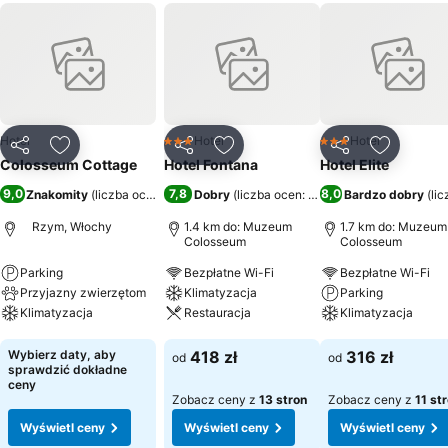
Hotel
Hotel
Hotel
3 Kategoria
3 Kategoria
Udostępnij
Dodaj do ulubionych
Udostępnij
Dodaj do ulubionych
Udostępnij
Dodaj do
Colosseum Cottage
Hotel Fontana
Hotel Elite
9,0
7,8
8,0
Znakomity
(
liczba ocen: 369
)
Dobry
(
liczba ocen: 3549
)
Bardzo dobry
(
li
Rzym, Włochy
1.4 km do: Muzeum
1.7 km do: Muzeum
Colosseum
Colosseum
Parking
Bezpłatne Wi-Fi
Bezpłatne Wi-Fi
Przyjazny zwierzętom
Klimatyzacja
Parking
Klimatyzacja
Restauracja
Klimatyzacja
Wyświetl ceny
Wyświetl ceny
Wyświetl ceny
Wybierz daty, aby
418 zł
316 zł
od
od
sprawdzić dokładne
ceny
Zobacz ceny z
13 stron
Zobacz ceny z
11 st
Wyświetl ceny
Wyświetl ceny
Wyświetl ceny