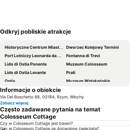
Odkryj pobliskie atrakcje
Powiększ mapę
Historyczne Centrum Miasta w Rzym
Dworzec Kolejowy Termini
Port Lotniczy Leonarda da Vinci Fiumicino Rzym
Fontanna di Trevi
Lido di Ostia Ponente
Muzeum Colosseum
Lido di Ostia Levante
Prati
Ostia
Muzeum Watykańskie
Informacje o obiekcie
Dzielnica Trastevere
Międzynarodowy port lotniczy Rzym-Ciampino
Via Del Boschetto 88, 00184, Rzym, Włochy
Bazylika św. Piotra w Okowach
Termini Metro Station
Zobacz więcej
Monti
Colosseo Metro Station
Często zadawane pytania na temat
St Peters Basilica
Stadion Olimpijski Rzym
Colosseum Cottage
Plac Navona
Panteon
Czy w Colosseum Cottage jest basen?
Czy w Colosseum Cottage są dozwolone zwierzęta?