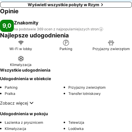
Wyświetl wszystkie pobyty w Rzym
Opinie
Znakomity
9,0
na podstawie 369 ocen z najpopularniejszych
stron
Najlepsze udogodnienia
Wi-Fi w lobby
Parking
Przyjazny zwierzętom
Klimatyzacja
Wszystkie udogodnienia
Udogodnienia w obiekcie
Parking
Przyjazny zwierzętom
Pralka
Transfer lotniskowy
Zobacz więcej
Udogodnienia w pokoju
Łazienka z prysznicem
Telewizja
Klimatyzacja
Lodówka