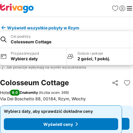
Ulubione
Zaloguj
Me
Wyświetl wszystkie pobyty w Rzym
Cel podróży
Colosseum Cottage
Przyjazd/wyjazd
Goście i pokoje
Wybierz daty
2 gości, 1 pokój.
Jak prowizje wpływają na wyniki wyszukiwania
Colosseum Cottage
Udostępni
Do
Hotel
9,0
Znakomity
(
liczba ocen: 369
)
Via Del Boschetto 88, 00184, Rzym, Włochy
Wybierz daty, aby sprawdzić dokładne ceny
Wybierz daty, aby sprawdzić dokładne ceny
Wyświetl ceny
Wyświetl ceny