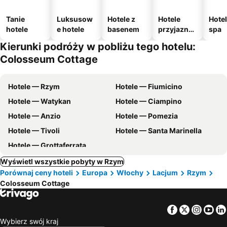
Tanie
Luksusow
Hotele z
Hotele
Hotel
hotele
e hotele
basenem
przyjazne
spa
zwierzęto
Kierunki podróży w pobliżu tego hotelu:
m
Colosseum Cottage
Hotele — Rzym
Hotele — Fiumicino
Hotele — Watykan
Hotele — Ciampino
Hotele — Anzio
Hotele — Pomezia
Hotele — Tivoli
Hotele — Santa Marinella
Hotele — Grottaferrata
Wyświetl wszystkie pobyty w Rzym
Porównaj ceny hoteli
Europa
Włochy
Lacjum
Rzym
Colosseum Cottage
Facebook
Twitter
Insta
Yo
Wybierz swój kraj