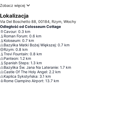
Zobacz więcej
Lokalizacja
Via Del Boschetto 88, 00184, Rzym, Włochy
Odległość od Colosseum Cottage
Cavour
:
0.3
km
Roman Forum
:
0.6
km
Koloseum
:
0.7
km
Bazylika Matki Bożej Większej
:
0.7
km
Rzym
:
0.8
km
Trevi Fountain
:
0.8
km
Panteon
:
1.2
km
Spanish Steps
:
1.3
km
Bazylika Św. Jana Na Lateranie
:
1.7
km
Castle Of The Holy Angel
:
2.2
km
Kaplica Sykstyńska
:
3.1
km
Rome Ciampino Airport
:
13.7
km