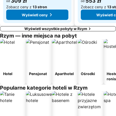
309 zł
553 zł
od
od
Zobacz ceny z
13 stron
Zobacz ceny z
13 s
Wyświetl ceny
Wyświetl 
Wyświetl wszystkie pobyty w Rzym
Rzym — inne miejsca na pobyt
Hotel
Pensjonat
Aparthotel
Ośrodki
Host
roni
Popularne kategorie hoteli w Rzym