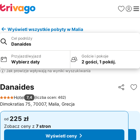
Ulubione
Zaloguj
Me
Wyświetl wszystkie pobyty w Malia
Cel podróży
Danaides
Przyjazd/wyjazd
Goście i pokoje
Wybierz daty
2 gości, 1 pokój.
Jak prowizje wpływają na wyniki wyszukiwania
Danaides
Udostępni
Do
Hotel
7,4
(
liczba ocen: 462
)
4 Kategoria
Dimokratias 75, 70007, Malia, Grecja
225 zł
225 zł
od
od
Zobacz ceny z
7 stron
Zobacz ceny z
7 stron
Wyświetl ceny
Wyświetl ceny