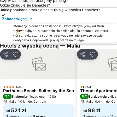
Czy w Danaides jest dostępny parking?
Aposelemis
Tobruk
Gdzie znajduje się Danaides?
Jakie popularne atrakcje znajdują się w pobliżu Danaides?
Panagia Kera Kritsas
Schisma
Zobacz więcej
Agios Nikolaos
Port jachtowy w Agios Nikolaos
Informacje o cenach i dostępności, które otrzymujemy od stron
Old Town of Heraklion
Crete Resistance Monument
rezerwacyjnych, nieustannie się zmieniają. To oznacza, że oferta,
East Beach of Ierapetra
Potamos
którą znajdziesz na stronie rezerwacyjnej, nie zawsze będzie
identyczna z odpowiadającą jej ofertą na trivago.
Bufos
Port of Hersonissos
Hotels z wysoką oceną — Malia
Acqua Plus Water Park
Analipsi
Udostępnij
Dodaj do ulubionych
Udostępnij
Dodaj do ul
Domes of Elounda - Gourmet Festival
Spinalonga
Hotel
Hotel
4 Kategoria
1 Kategoria
Parthenis Beach, Suites by the Sea
Theoni Apartmen
9,1
8,2
Znakomity
(
liczba ocen: 1218
)
Bardzo dobry
(
lic
Malia, 1.0 km do: Centrum
Malia, 0.4 km do: Ce
521 zł
96 zł
od
od
Zobacz ceny z
8 stron
Zobacz ceny z
11 s