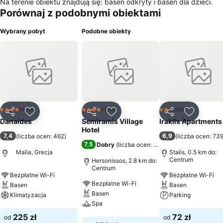
Na terenie obiektu znajdują się: basen odkryty i basen dla dzieci.
Porównaj z podobnymi obiektami
Wybrany pobyt
Podobne obiekty
Hotel
Hotel
Hotel
4 Kategoria
4 Kategoria
2 Kategoria
Udostępnij
Dodaj do ulubionych
Udostępnij
Dodaj do ulubionych
Udostępnij
Dodaj do
Danaides
Semiramis Village
Iraklis Apartments
Hotel
7,4
6,9
(
liczba ocen: 462
)
(
liczba ocen: 73
7,5
Dobry
(
liczba ocen: 3387
)
Malia, Grecja
Stalis, 0.5 km do:
Centrum
Hersonissos, 2.8 km do:
Centrum
Bezpłatne Wi-Fi
Bezpłatne Wi-Fi
Bezpłatne Wi-Fi
Basen
Basen
Basen
Klimatyzacja
Parking
Spa
Wyświetl ceny
Wyświetl ceny
225 zł
72 zł
od
od