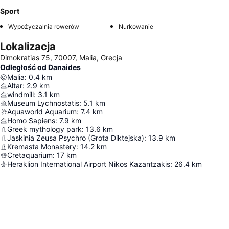
Sport
Wypożyczalnia rowerów
Nurkowanie
Lokalizacja
Dimokratias 75, 70007, Malia, Grecja
Odległość od Danaides
Malia
:
0.4
km
Altar
:
2.9
km
windmill
:
3.1
km
Museum Lychnostatis
:
5.1
km
Aquaworld Aquarium
:
7.4
km
Homo Sapiens
:
7.9
km
Greek mythology park
:
13.6
km
Jaskinia Zeusa Psychro (Grota Diktejska)
:
13.9
km
Kremasta Monastery
:
14.2
km
Cretaquarium
:
17
km
Heraklion International Airport Nikos Kazantzakis
:
26.4
km