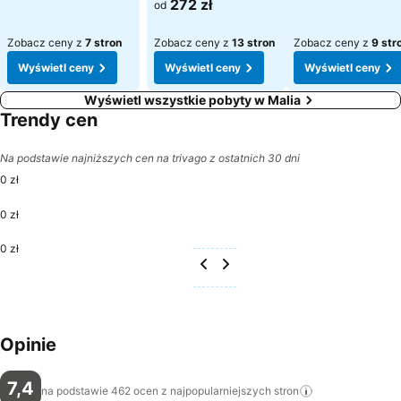
Wyświetl ceny
272 zł
od
Zobacz ceny z
7 stron
Zobacz ceny z
13 stron
Zobacz ceny z
9 str
Wyświetl ceny
Wyświetl ceny
Wyświetl ceny
Wyświetl wszystkie pobyty w Malia
Trendy cen
Na podstawie najniższych cen na trivago z ostatnich 30 dni
0 zł
0 zł
0 zł
Opinie
7,4
na podstawie 462 ocen z najpopularniejszych
stron