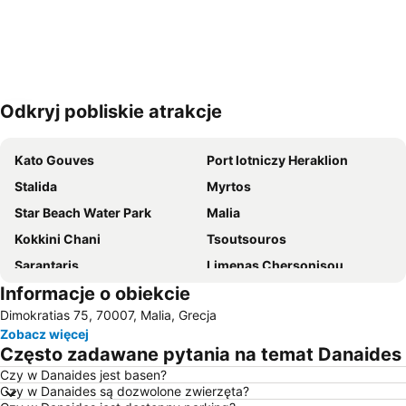
Odkryj pobliskie atrakcje
Powiększ mapę
Kato Gouves
Port lotniczy Heraklion
Stalida
Myrtos
Star Beach Water Park
Malia
Kokkini Chani
Tsoutsouros
Sarantaris
Limenas Chersonisou
Informacje o obiekcie
Mochos
Karteros
Dimokratias 75, 70007, Malia, Grecja
Elounda
Plaka
Zobacz więcej
Palace of Knossos
Heraklion Port
Często zadawane pytania na temat Danaides
Voulisma
Plaża Amoudara
Czy w Danaides jest basen?
Czy w Danaides są dozwolone zwierzęta?
Agios Nikolaos
Lygaria