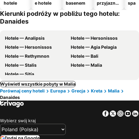
hotele
e hotele
basenem
przyjazne
spa
zwierzęto
Kierunki podróży w pobliżu tego hotelu:
m
Danaides
Hotele — Analipsis
Hotele — Hersonissos
Hotele — Hersonissos
Hotele — Agia Pelagia
Hotele — Rethymnon
Hotele — Bali
Hotele — Stalis
Hotele — Malia
Hotele — Sitía
Wyświetl wszystkie pobyty w Malia
Porównaj ceny hoteli
Europa
Grecja
Kreta
Malia
Danaides
Facebook
Twitter
Insta
Yo
Wybierz swój kraj
Dodaj na Google