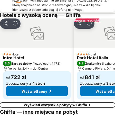
rezerwacyjnych, nieustannie się zmieniają. To oznacza, że oferta,
którą znajdziesz na stronie rezerwacyjnej, nie zawsze będzie
Oasi Zegna
Cadenabbia
identyczna z odpowiadającą jej ofertą na trivago.
Hotels z wysoką oceną — Ghiffa
Popularny obiekt
Udostępnij
Dodaj do ulubionych
Udostępnij
Dodaj do ulu
Hotel
Hotel
3 Kategoria
4 Kategoria
Intra Hotel
Park Hotel Italia
8,3
9,2
Bardzo dobry
(
liczba ocen: 1473
)
Znakomity
(
liczba o
Verbania, 2.4 km do: Centrum
Cannero Riviera, 0.4 
722 zł
841 zł
od
od
Zobacz ceny z
4 stron
Zobacz ceny z
3 st
Wyświetl ceny
Wyświetl 
Wyświetl wszystkie pobyty w Ghiffa
Ghiffa — inne miejsca na pobyt