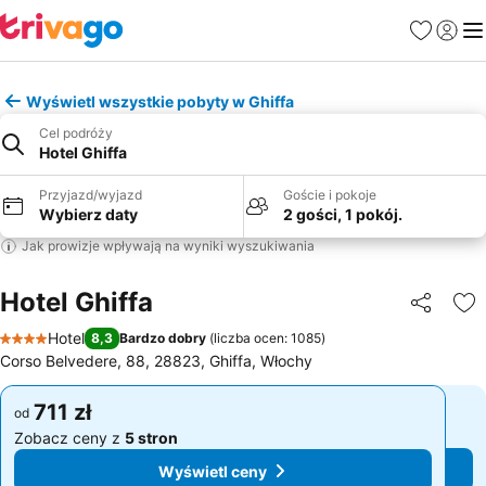
Ulubione
Zaloguj
Me
Wyświetl wszystkie pobyty w Ghiffa
Cel podróży
Hotel Ghiffa
Przyjazd/wyjazd
Goście i pokoje
Wybierz daty
2 gości, 1 pokój.
Jak prowizje wpływają na wyniki wyszukiwania
Hotel Ghiffa
Udostępni
Do
Hotel
8,3
Bardzo dobry
(
liczba ocen: 1085
)
4 Kategoria
Corso Belvedere, 88, 28823, Ghiffa, Włochy
711 zł
711 zł
od
od
Zobacz ceny z
5 stron
Zobacz ceny z
5 stron
Wyświetl ceny
Wyświetl ceny