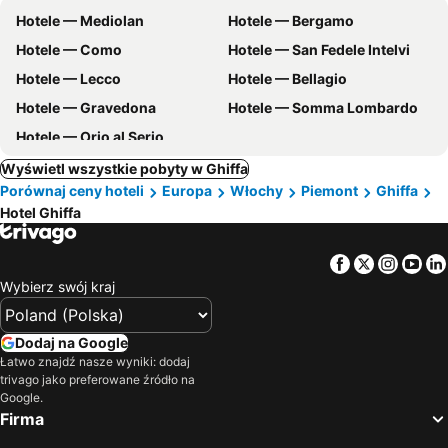
Hotele — Mediolan
Hotele — Bergamo
Hotele — Como
Hotele — San Fedele Intelvi
Hotele — Lecco
Hotele — Bellagio
Hotele — Gravedona
Hotele — Somma Lombardo
Hotele — Orio al Serio
Wyświetl wszystkie pobyty w Ghiffa
Porównaj ceny hoteli
Europa
Włochy
Piemont
Ghiffa
Hotel Ghiffa
Facebook
Twitter
Insta
Yo
Wybierz swój kraj
Dodaj na Google
Łatwo znajdź nasze wyniki: dodaj
trivago jako preferowane źródło na
Google.
Firma