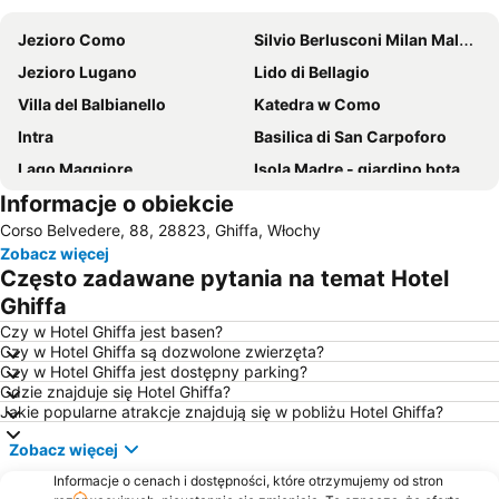
Jezioro Como
Silvio Berlusconi Milan Malpensa Airport
Jezioro Lugano
Lido di Bellagio
Villa del Balbianello
Katedra w Como
Intra
Basilica di San Carpoforo
Lago Maggiore
Isola Madre - giardino botanico e palazzo Borromeo
Informacje o obiekcie
Porto di Stresa
Parco Regionale di Campo dei Fiori
Corso Belvedere, 88, 28823, Ghiffa, Włochy
Lago di Varese
Lido di Lenno
Zobacz więcej
I giardini di Villa Melzi
Varese Centro Storico
Często zadawane pytania na temat Hotel
Kolejka Linowa Lugano-Paradiso
Viganello
Ghiffa
Gandria
Porto Como
Czy w Hotel Ghiffa jest basen?
Czy w Hotel Ghiffa są dozwolone zwierzęta?
Aero Club Como
Loft
Czy w Hotel Ghiffa jest dostępny parking?
Gdzie znajduje się Hotel Ghiffa?
Giardini di Villa Taranto
Isola di San Giulio
Jakie popularne atrakcje znajdują się w pobliżu Hotel Ghiffa?
Isola di San Giulio
Kościół św. Rocha
Zobacz więcej
Davesco-Soragno
Villa Olmo
Informacje o cenach i dostępności, które otrzymujemy od stron
Funicolare Como-Brunate
Como, city of toys