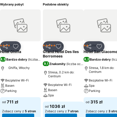
Wybrany pobyt
Podobne obiekty
Hotel
Hotel
Hotel
4 Kategoria
5 Kategoria
2 Kategoria
Udostępnij
Dodaj do ulubionych
Udostępnij
Dodaj do ulubionych
Udostępnij
Dodaj do
Hotel Ghiffa
Grand Hotel Des Iles
Hotel San Giacom
Borromees
8,3
8,2
Bardzo dobry
(
liczba ocen: 1085
)
Bardzo dobry
(
li
9,1
Znakomity
(
liczba ocen: 8154
)
Ghiffa, Włochy
Stresa, 1.8 km do:
Centrum
Stresa, 0.2 km do:
Centrum
Bezpłatne Wi-Fi
Bezpłatne Wi-Fi
Bezpłatne Wi-Fi
Basen
Spa
Basen
Parking
Parking
Spa
711 zł
315 zł
od
od
1036 zł
od
Zobacz ceny z
5 stron
Zobacz ceny z
7 stron
Zobacz ceny z
3 str