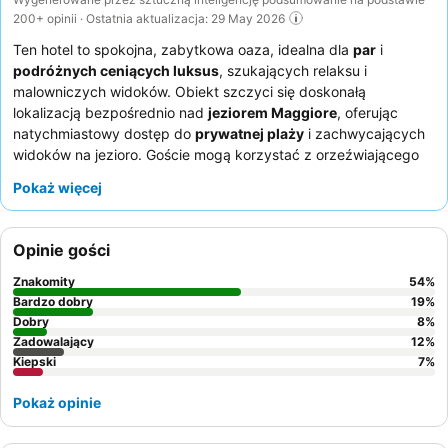
200+ opinii · Ostatnia aktualizacja: 29 May 2026
Ten hotel to spokojna, zabytkowa oaza, idealna dla
par
i
podróżnych ceniących luksus
, szukających relaksu i
malowniczych widoków. Obiekt szczyci się doskonałą
lokalizacją bezpośrednio nad
jeziorem Maggiore
, oferując
natychmiastowy dostęp do
prywatnej plaży
i zachwycających
widoków na jezioro. Goście mogą korzystać z orzeźwiającego
basenu
z malowniczymi widokami, leżakami i parasolami.
Pokaż więcej
Personel jest konsekwentnie chwalony za swoją efektywność,
życzliwość i profesjonalizm, a kolacje w restauracji są często
wyróżniane jako niesamowite i wysokiej jakości. Aby wzbogacić
Opinie gości
swoje doświadczenie, warto rozważyć rezerwację
junior suite
ze względu na przestronność i prywatny balkon, z których wiele
Znakomity
54
%
oferuje wspaniałe widoki na jezioro.
Bardzo dobry
19
%
Dobry
8
%
Zadowalający
12
%
Kiepski
7
%
Pokaż opinie