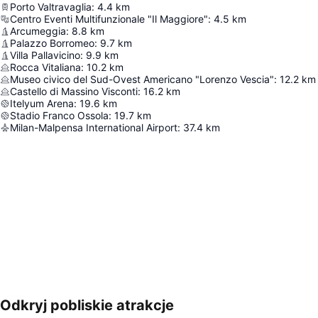
Porto Valtravaglia
:
4.4
km
Centro Eventi Multifunzionale "Il Maggiore"
:
4.5
km
Arcumeggia
:
8.8
km
Palazzo Borromeo
:
9.7
km
Villa Pallavicino
:
9.9
km
Rocca Vitaliana
:
10.2
km
Museo civico del Sud-Ovest Americano "Lorenzo Vescia"
:
12.2
km
Castello di Massino Visconti
:
16.2
km
Itelyum Arena
:
19.6
km
Stadio Franco Ossola
:
19.7
km
Milan-Malpensa International Airport
:
37.4
km
Odkryj pobliskie atrakcje
Powiększ mapę