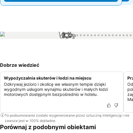
1 / 24
Dobrze wiedzieć
Wypożyczalnia skuterów i łodzi na miejscu
Pr
Odkrywaj jezioro i okolicę we własnym tempie dzięki
Od
wygodnym usługom wynajmu skuterów i małych łodzi
po
motorowych dostępnym bezpośrednio w hotelu.
za
Ma
To podsumowanie zostało wygenerowane przez sztuczną inteligencję i nie
zawsze jest w 100% dokładne.
Porównaj z podobnymi obiektami