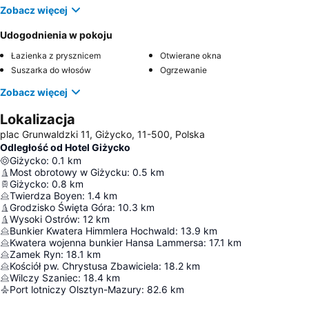
Zobacz więcej
Udogodnienia w pokoju
Łazienka z prysznicem
Otwierane okna
Suszarka do włosów
Ogrzewanie
Zobacz więcej
Lokalizacja
plac Grunwaldzki 11, Giżycko, 11-500, Polska
Odległość od Hotel Giżycko
Giżycko
:
0.1
km
Most obrotowy w Giżycku
:
0.5
km
Giżycko
:
0.8
km
Twierdza Boyen
:
1.4
km
Grodzisko Święta Góra
:
10.3
km
Wysoki Ostrów
:
12
km
Bunkier Kwatera Himmlera Hochwald
:
13.9
km
Kwatera wojenna bunkier Hansa Lammersa
:
17.1
km
Zamek Ryn
:
18.1
km
Kościół pw. Chrystusa Zbawiciela
:
18.2
km
Wilczy Szaniec
:
18.4
km
Port lotniczy Olsztyn-Mazury
:
82.6
km