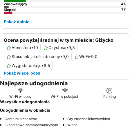
Zadowalający
4
%
Kiepski
7
%
Pokaż opinie
Ocena powyżej średniej w tym mieście: Giżycko
Atmosfera
•
10
Czystość
•
9,3
Stosunek jakości do ceny
•
9,0
Wi-Fi
•
9,0
Wygoda pokoju
•
8,5
Pokaż więcej ocen
Najlepsze udogodnienia
Wi-Fi w lobby
Wi-Fi w pokojach
Parking
Wszystkie udogodnienia
Udogodnienia w obiekcie
Centrum biznesowe
Gry zręcznościowe/wideo
Ekspresowe zameldowanie/wymeldowanie
Winda