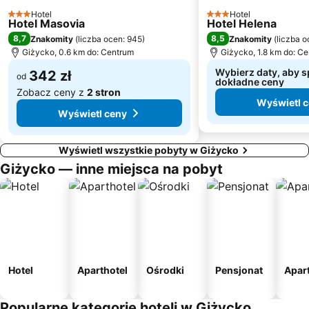
Hotel
Hotel
3 Kategoria
3 Kategoria
Hotel Masovia
Hotel Helena
8,7
8,5
Znakomity
(
liczba ocen: 945
)
Znakomity
(
liczba o
Giżycko, 0.6 km do: Centrum
Giżycko, 1.8 km do: C
Wybierz daty, aby 
342 zł
od
dokładne ceny
Zobacz ceny z
2 stron
Wyświetl 
Wyświetl ceny
Wyświetl wszystkie pobyty w Giżycko
Giżycko — inne miejsca na pobyt
Hotel
Aparthotel
Ośrodki
Pensjonat
Apar
Popularne kategorie hoteli w Giżycko