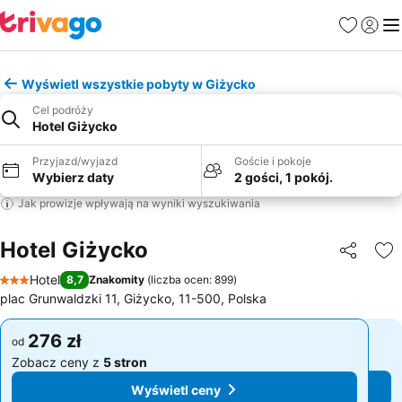
Ulubione
Zaloguj
Me
Wyświetl wszystkie pobyty w Giżycko
Cel podróży
Hotel Giżycko
Przyjazd/wyjazd
Goście i pokoje
Wybierz daty
2 gości, 1 pokój.
Jak prowizje wpływają na wyniki wyszukiwania
Hotel Giżycko
Udostępni
Do
Hotel
8,7
Znakomity
(
liczba ocen: 899
)
3 Kategoria
plac Grunwaldzki 11, Giżycko, 11-500, Polska
276 zł
276 zł
od
od
Zobacz ceny z
5 stron
Zobacz ceny z
5 stron
Wyświetl ceny
Wyświetl ceny