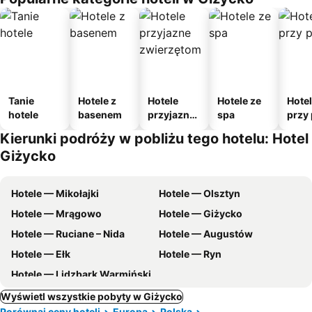
Tanie
Hotele z
Hotele
Hotele ze
Hote
hotele
basenem
przyjazne
spa
przy 
zwierzęto
Kierunki podróży w pobliżu tego hotelu: Hotel
m
Giżycko
Hotele — Mikołajki
Hotele — Olsztyn
Hotele — Mrągowo
Hotele — Giżycko
Hotele — Ruciane – Nida
Hotele — Augustów
Hotele — Ełk
Hotele — Ryn
Hotele — Lidzbark Warmiński
Wyświetl wszystkie pobyty w Giżycko
Porównaj ceny hoteli
Europa
Polska