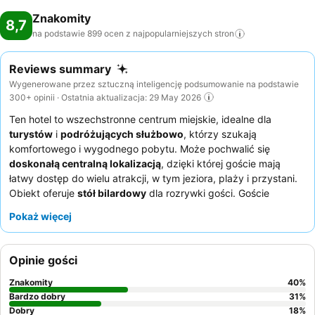
Znakomity
8,7
na podstawie 899 ocen z najpopularniejszych
stron
Reviews summary
Wygenerowane przez sztuczną inteligencję podsumowanie na podstawie
300+ opinii · Ostatnia aktualizacja: 29 May 2026
Ten hotel to wszechstronne centrum miejskie, idealne dla
turystów
i
podróżujących służbowo
, którzy szukają
komfortowego i wygodnego pobytu. Może pochwalić się
doskonałą centralną lokalizacją
, dzięki której goście mają
łatwy dostęp do wielu atrakcji, w tym jeziora, plaży i przystani.
Obiekt oferuje
stół bilardowy
dla rozrywki gości. Goście
niezmiennie chwalą wyjątkowy
personel i obsługę
oraz
Pokaż więcej
urozmaicone, wysokiej jakości
oferty śniadaniowe
. Aby
zapewnić sobie spokojniejszy pobyt, warto poprosić o pokój,
który nie wychodzi na ulicę.
Opinie gości
Znakomity
40
%
Bardzo dobry
31
%
Dobry
18
%