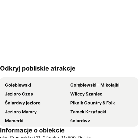
Odkryj pobliskie atrakcje
Powiększ mapę
Gołębiewski
Gołębiewski – Mikołajki
Jezioro Czos
Wilczy Szaniec
Śniardwy jezioro
Piknik Country & Folk
Jezioro Mamry
Zamek Krzyżacki
Mamerki
śniardwy
Informacje o obiekcie
Twierdza Boyen
Port jachtowy TIGA SA Sztynort
plac Grunwaldzki 11, Giżycko, 11-500, Polska