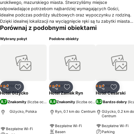
urokliwego, mazurskiego miasta. Stworzyliśmy miejsce
odpowiadające potrzebom najbardziej wymagających Gości,
idealne podczas podróży służbowych oraz wypoczynku z rodziną.
Dzięki idealnej lokalizacji na wyciągnięcie ręki są tu zabytki miasta
Porównaj z podobnymi obiektami
oraz liczne restauracje, kawiarnie i sklepy.
Wybrany pobyt
Podobne obiekty
Hotel
Hotel
Hotel
3 Kategoria
4 Kategoria
3 Kategoria
Udostępnij
Dodaj do ulubionych
Udostępnij
Dodaj do ulubionych
Udostępnij
Dodaj do
Hotel Giżycko
Hotel Zamek Ryn
Hotel Cesarski
8,7
8,8
8,2
Znakomity
(
liczba ocen: 899
)
Znakomity
(
liczba ocen: 9951
Bardzo dobry
)
(
li
Giżycko, Polska
Ryn, 0.1 km do: Centrum
Giżycko, 0.2 km do
Centrum
Bezpłatne Wi-Fi
Bezpłatne Wi-Fi
Bezpłatne Wi-Fi
Basen
Parking