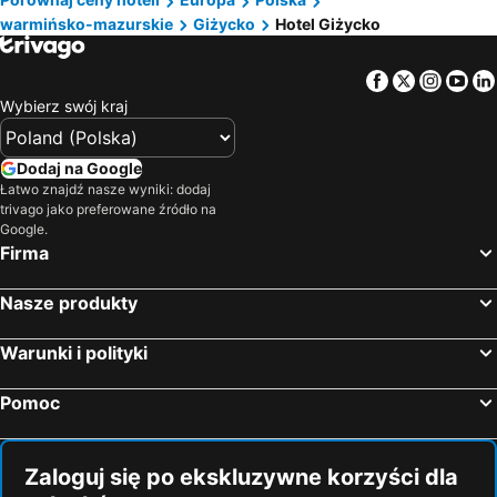
warmińsko-mazurskie
Giżycko
Hotel Giżycko
Facebook
Twitter
Insta
Yo
Wybierz swój kraj
Dodaj na Google
Łatwo znajdź nasze wyniki: dodaj
trivago jako preferowane źródło na
Google.
Firma
Nasze produkty
Warunki i polityki
Pomoc
Zaloguj się po ekskluzywne korzyści dla