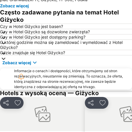
Tropikana - Park Wodny
Cicha Zatoka - Port Jachtowy
Zobacz więcej
Mrongoville - Miasteczko Westernowe
Port żeglarski w Giżycku
Często zadawane pytania na temat Hotel
Plaża Ruciane-Nida
Przystań Pod Dębem
Giżycko
Plaża Gołdopiwo
Ełk Centrum
Czy w Hotel Giżycko jest basen?
Czy w Hotel Giżycko są dozwolone zwierzęta?
Centrum Sportowo Rekreacyjne Piękna Góra - Rudziewicz
Molo
Czy w Hotel Giżycko jest dostępny parking?
O której godzinie można się zameldować i wymeldować z Hotel
Galindia osada
Mazurski – Okrągłe
Giżycko?
Zatorze
Rydzewski
Gdzie znajduje się Hotel Giżycko?
Zobacz więcej
Informacje o cenach i dostępności, które otrzymujemy od stron
rezerwacyjnych, nieustannie się zmieniają. To oznacza, że oferta,
którą znajdziesz na stronie rezerwacyjnej, nie zawsze będzie
identyczna z odpowiadającą jej ofertą na trivago.
Hotels z wysoką oceną — Giżycko
Udostępnij
Dodaj do ulubionych
Udostępnij
Dodaj do ulu