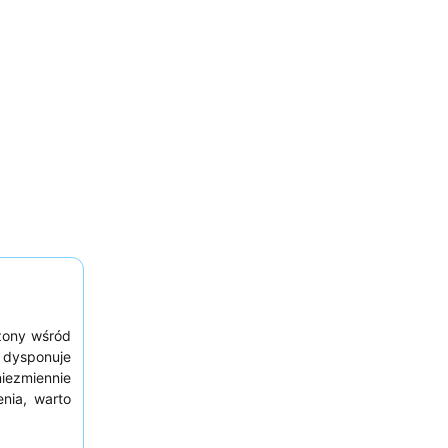
żony wśród
 dysponuje
niezmiennie
nia, warto