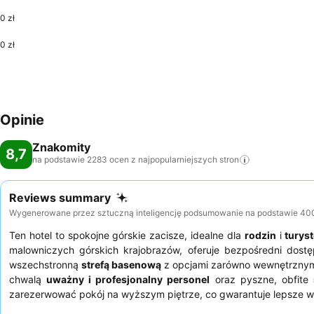
0 zł
0 zł
Opinie
Znakomity
8,7
na podstawie 2283 ocen z najpopularniejszych
stron
Reviews summary
Wygenerowane przez sztuczną inteligencję podsumowanie na podstawie 400+ 
Ten hotel to spokojne górskie zacisze, idealne dla
rodzin
i
turys
malowniczych górskich krajobrazów, oferuje bezpośredni dos
wszechstronną
strefą basenową
z opcjami zarówno wewnętrznymi,
chwalą
uważny i profesjonalny personel
oraz pyszne, obfite
zarezerwować pokój na wyższym piętrze, co gwarantuje lepsze wido