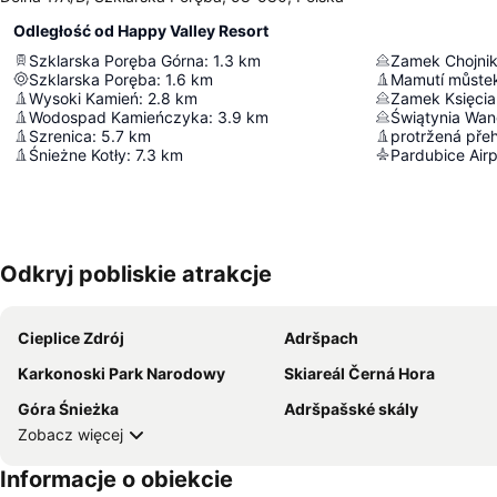
Odległość od Happy Valley Resort
Szklarska Poręba Górna
:
1.3
km
Zamek Chojni
Szklarska Poręba
:
1.6
km
Mamutí můste
Wysoki Kamień
:
2.8
km
Zamek Księcia
Wodospad Kamieńczyka
:
3.9
km
Świątynia Wa
Szrenica
:
5.7
km
protržená pře
Śnieżne Kotły
:
7.3
km
Pardubice Airp
Odkryj pobliskie atrakcje
Cieplice Zdrój
Adršpach
Karkonoski Park Narodowy
Skiareál Černá Hora
Góra Śnieżka
Adršpašské skály
Zobacz więcej
Informacje o obiekcie