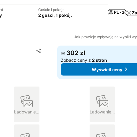
zd
Goście i pokoje
PL · zł
Za
y
2 gości, 1 pokój.
Jak prowizje wpływają na wyniki w
Dodaj do ulubionych
302 zł
od
Udostępnij
Zobacz ceny z
2 stron
Wyświetl ceny
Ładowanie…
Ładowanie…