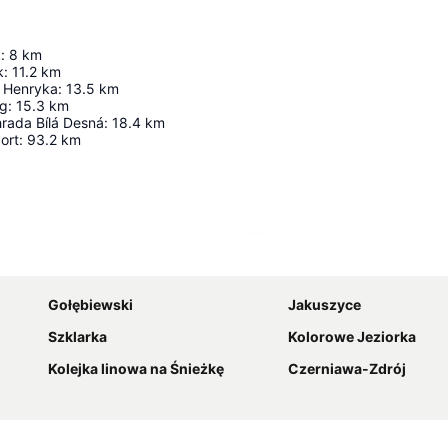
k
:
8
km
k
:
11.2
km
 Henryka
:
13.5
km
ng
:
15.3
km
hrada Bílá Desná
:
18.4
km
ort
:
93.2
km
Powiększ mapę
Gołębiewski
Jakuszyce
Szklarka
Kolorowe Jeziorka
Kolejka linowa na Śnieżkę
Czerniawa-Zdrój