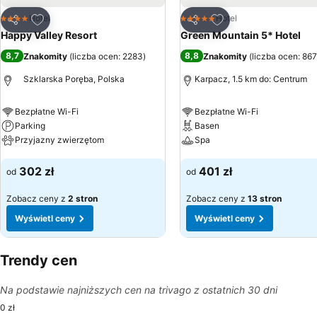
Dodaj do ulubionych
Dodaj do ulubionyc
Hotel
Hotel
4 Kategoria
5 Kategoria
Udostępnij
Udostępnij
Happy Valley Resort
Green Mountain 5* Hotel
8,7
8,8
Znakomity
(
liczba ocen: 2283
)
Znakomity
(
liczba ocen: 86
Szklarska Poręba, Polska
Karpacz, 1.5 km do: Centrum
Bezpłatne Wi-Fi
Bezpłatne Wi-Fi
Parking
Basen
Przyjazny zwierzętom
Spa
Wyświetl ceny
Wyświetl ceny
302 zł
401 zł
od
od
Zobacz ceny z
2 stron
Zobacz ceny z
13 stron
Wyświetl ceny
Wyświetl ceny
Trendy cen
Na podstawie najniższych cen na trivago z ostatnich 30 dni
0 zł