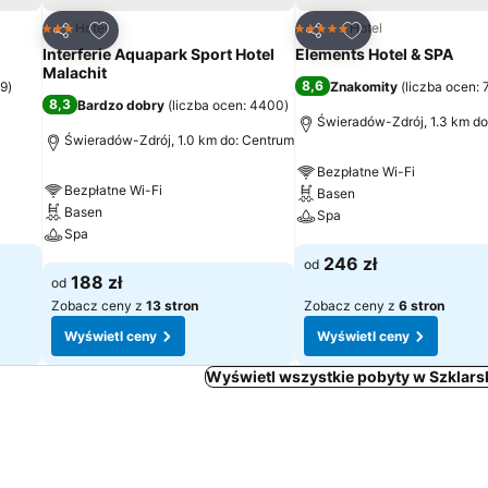
h
Dodaj do ulubionych
Dodaj do ulubion
Hotel
Hotel
3 Kategoria
5 Kategoria
Udostępnij
Udostępnij
Interferie Aquapark Sport Hotel
Elements Hotel & SPA
Malachit
8,6
79
)
Znakomity
(
liczba ocen:
8,3
Bardzo dobry
(
liczba ocen: 4400
)
Świeradów-Zdrój, 1.3 km do
Świeradów-Zdrój, 1.0 km do: Centrum
Bezpłatne Wi-Fi
Bezpłatne Wi-Fi
Basen
Basen
Spa
Spa
Wyświetl ceny
246 zł
od
Wyświetl ceny
188 zł
od
Zobacz ceny z
13 stron
Zobacz ceny z
6 stron
Wyświetl ceny
Wyświetl ceny
Wyświetl wszystkie pobyty w Szklars