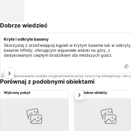
Dobrze wiedzieć
Kryte i odkryte baseny
Skorzystaj z orzeźwiającej kąpieli w krytym basenie lub w odkryt
basenie infinity, oferującym wspaniałe widoki na góry, z
dedykowanym ciepłym brodzikiem dla młodszych gości.
To podsumowanie zostało wygenerowane przez sztuczną inteligencję i nie 
Porównaj z podobnymi obiektami
Wybrany pobyt
Podobne obiekty
Następny