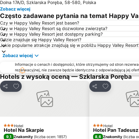
Dolna 17A/D, Szklarska Poręba, 58-580, Polska
Zobacz więcej
Często zadawane pytania na temat Happy Val
Czy w Happy Valley Resort jest basen?
Czy w Happy Valley Resort są dozwolone zwierzęta?
Czy w Happy Valley Resort jest dostępny parking?
Gdzie znajduje się Happy Valley Resort?
Jakie popularne atrakcje znajdują się w pobliżu Happy Valley Resort
Zobacz więcej
Informacje o cenach i dostępności, które otrzymujemy od stron rezerwac
rezerwacyjnej, nie zawsze będzie identyczna z odpowiadającą jej ofert
Hotels z wysoką oceną — Szklarska Poręba
Dodaj do ulubionych
Dodaj do ulubi
Udostępnij
Udostępnij
Hotel
Hotel
3 Kategoria
3 Kategoria
Hotel Na Skarpie
Hotel Pan Tadeusz
9,1
8,6
Znakomity
(
liczba ocen: 1857
)
Znakomity
(
liczba o