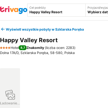
Cel podróży
Przyjazd/wyja
Wybierz dat
Wyświetl wszystkie pobyty w Szklarska Poręba
Happy Valley Resort
Hotel
Znakomity
(
liczba ocen: 2283
)
8,7
4 Kategoria
Dolna 17A/D, Szklarska Poręba, 58-580, Polska
Ładowanie…