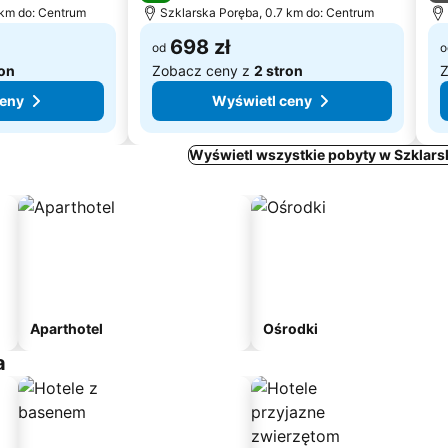
 km do: Centrum
Szklarska Poręba, 0.7 km do: Centrum
698 zł
od
o
ron
Zobacz ceny z
2 stron
Z
ceny
Wyświetl ceny
Wyświetl wszystkie pobyty w Szklars
Aparthotel
Ośrodki
a