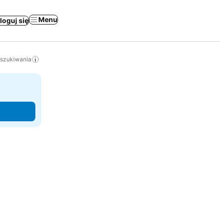
Menu
loguj się
yszukiwania