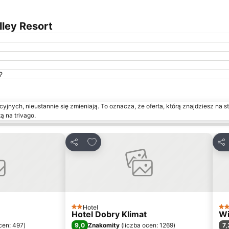
ley Resort
?
yjnych, nieustannie się zmieniają. To oznacza, że oferta, którą znajdziesz na st
ą na trivago.
onych
Dodaj do ulubionych
Udostępnij
Udo
Hotel
2 Kategoria
3 K
Hotel Dobry Klimat
Wi
9,0
7,
cen: 497
)
Znakomity
(
liczba ocen: 1269
)