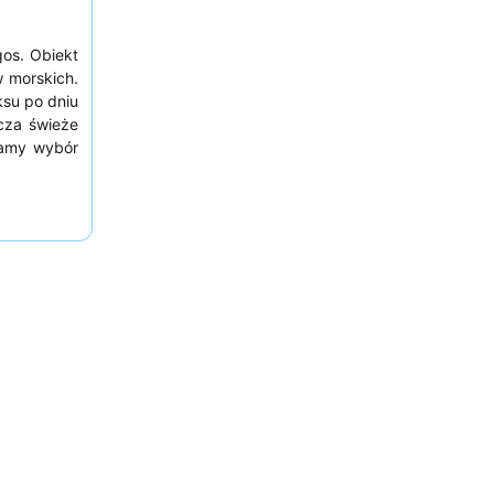
os. Obiekt
w morskich.
ksu po dniu
cza świeże
camy wybór