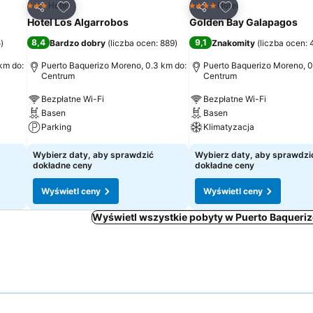
h
Dodaj do ulubionych
Dodaj do ulubion
Hotel
Hotel
3 Kategoria
4 Kategoria
Udostępnij
Udostępnij
Hotel Los Algarrobos
Golden Bay Galapagos
8,4
9,1
5
)
Bardzo dobry
(
liczba ocen: 889
)
Znakomity
(
liczba ocen: 
km do:
Puerto Baquerizo Moreno, 0.3 km do:
Puerto Baquerizo Moreno, 0
Centrum
Centrum
Bezpłatne Wi-Fi
Bezpłatne Wi-Fi
Basen
Basen
Parking
Klimatyzacja
Wybierz daty, aby sprawdzić
Wybierz daty, aby sprawdzi
dokładne ceny
dokładne ceny
Wyświetl ceny
Wyświetl ceny
Wyświetl wszystkie pobyty w Puerto Baqueri