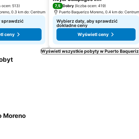
7,5
a ocen: 513
)
Dobry
(
liczba ocen: 419
)
oreno, 0.3 km do: Centrum
Puerto Baquerizo Moreno, 0.4 km do: Centru
y sprawdzić
Wybierz daty, aby sprawdzić
dokładne ceny
tl ceny
Wyświetl ceny
Wyświetl wszystkie pobyty w Puerto Baqueri
pobyt
zo Moreno