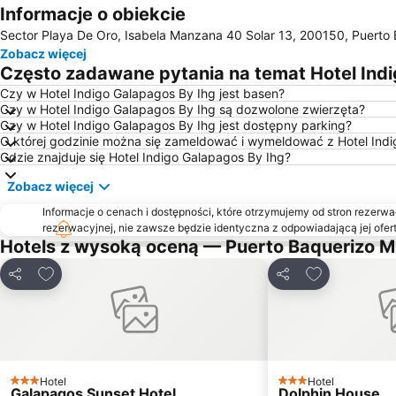
Informacje o obiekcie
Sector Playa De Oro, Isabela Manzana 40 Solar 13, 200150, Puerto
Zobacz więcej
Często zadawane pytania na temat Hotel Indi
Czy w Hotel Indigo Galapagos By Ihg jest basen?
Czy w Hotel Indigo Galapagos By Ihg są dozwolone zwierzęta?
Czy w Hotel Indigo Galapagos By Ihg jest dostępny parking?
O której godzinie można się zameldować i wymeldować z Hotel Indi
Gdzie znajduje się Hotel Indigo Galapagos By Ihg?
Zobacz więcej
Informacje o cenach i dostępności, które otrzymujemy od stron rezerwac
rezerwacyjnej, nie zawsze będzie identyczna z odpowiadającą jej ofert
Hotels z wysoką oceną — Puerto Baquerizo 
Dodaj do ulubionych
Dodaj do ulu
Udostępnij
Udostępnij
Hotel
Hotel
3 Kategoria
3 Kategoria
Galapagos Sunset Hotel
Dolphin House