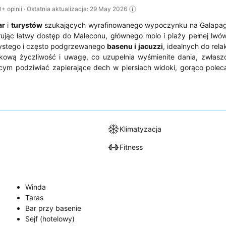
opinii · Ostatnia aktualizacja: 29 May 2026
ar
i
turystów
szukających wyrafinowanego wypoczynku na Galapag
rując łatwy dostęp do Maleconu, głównego molo i plaży pełnej lwó
ystego i często podgrzewanego
basenu i jacuzzi
, idealnych do rela
kową życzliwość i uwagę, co uzupełnia wyśmienite dania, zwłasz
ym podziwiać zapierające dech w piersiach widoki, gorąco pole
Klimatyzacja
Fitness
Winda
Taras
Bar przy basenie
Sejf (hotelowy)