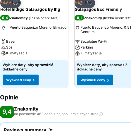
Dodaj do ulubionych
Dodaj do ulubionyc
Hotel
Hotel
4 Kategoria
3 Kategoria
Udostępnij
Udostępnij
Hotel Indigo Galapagos By Ihg
Galapagos Eco Friendly
9,4
9,1
Znakomity
(
liczba ocen: 463
)
Znakomity
(
liczba ocen: 93
Puerto Baquerizo Moreno, Ekwador
Puerto Baquerizo Moreno, 0.5 
Centrum
Basen
Bezpłatne Wi-Fi
Spa
Parking
Klimatyzacja
Klimatyzacja
Wybierz daty, aby sprawdzić
Wybierz daty, aby sprawdzić
dokładne ceny
dokładne ceny
Wyświetl ceny
Wyświetl ceny
Opinie
Znakomity
9,4
na podstawie 463 ocen z najpopularniejszych
stron
Reviews summary