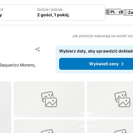
zd
Goście i pokoje
PL · zł
Za
y
2 gości, 1 pokój.
Jak prowizje wpływają na wyniki w
Dodaj do ulubionych
Wybierz daty, aby sprawdzić dokład
Udostępnij
Wyświetl ceny
 Baquerizo Moreno,