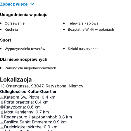
Zobacz więcej
Udogodnienia w pokoju
Ogrzewanie
Telewizja kablowa
Kuchnia
Bezpłatne Wi-Fi w pokojach
Sport
Wypożyczalnia rowerów
Szlaki turystyczne
Dla niepełnosprawnych
Parking dla niepełnosprawnych
Lokalizacja
13 Ostengasse, 93047, Ratyzbona, Niemcy
Odległość od KulturQuartier
Katedra Św. Piotra
:
0.4
km
Porta praetoria
:
0.4
km
Ratyzbona
:
0.6
km
Most Kamienny
:
0.7
km
Regensburg Hauptbahnhof
:
0.8
km
Basilica Sankt Emmeram
:
0.9
km
Dreieinigkeitskirche
:
0.9
km