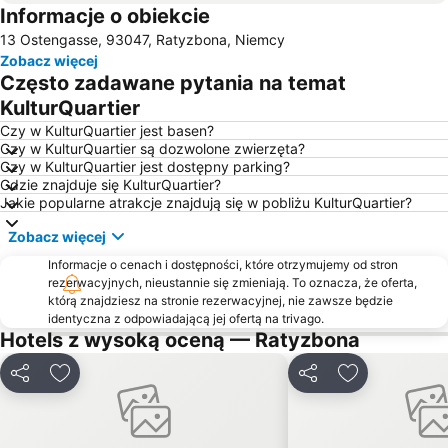
Informacje o obiekcie
13 Ostengasse, 93047, Ratyzbona, Niemcy
Zobacz więcej
Często zadawane pytania na temat
KulturQuartier
Czy w KulturQuartier jest basen?
Czy w KulturQuartier są dozwolone zwierzęta?
Czy w KulturQuartier jest dostępny parking?
Gdzie znajduje się KulturQuartier?
Jakie popularne atrakcje znajdują się w pobliżu KulturQuartier?
Zobacz więcej
Informacje o cenach i dostępności, które otrzymujemy od stron
rezerwacyjnych, nieustannie się zmieniają. To oznacza, że oferta,
którą znajdziesz na stronie rezerwacyjnej, nie zawsze będzie
identyczna z odpowiadającą jej ofertą na trivago.
Hotels z wysoką oceną — Ratyzbona
Udostępnij
Dodaj do ulubionych
Udostępnij
Dodaj do ulu