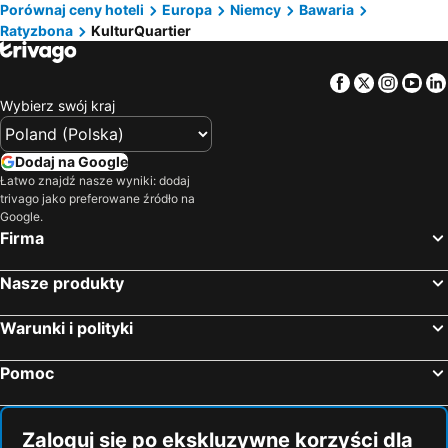
Porównaj ceny hoteli
Europa
Niemcy
Bawaria
Ratyzbona
KulturQuartier
Facebook
Twitter
Insta
Yo
Wybierz swój kraj
Dodaj na Google
Łatwo znajdź nasze wyniki: dodaj
trivago jako preferowane źródło na
Google.
Firma
Nasze produkty
Warunki i polityki
Pomoc
Zaloguj się po ekskluzywne korzyści dla