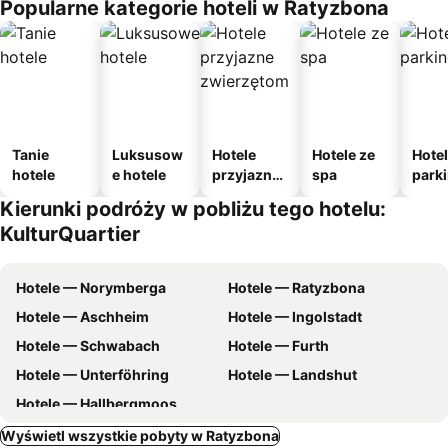
Popularne kategorie hoteli w Ratyzbona
Tanie
Luksusow
Hotele
Hotele ze
Hotel
hotele
e hotele
przyjazne
spa
park
zwierzęto
m
Kierunki podróży w pobliżu tego hotelu:
m
KulturQuartier
Hotele — Norymberga
Hotele — Ratyzbona
Hotele — Aschheim
Hotele — Ingolstadt
Hotele — Schwabach
Hotele — Furth
Hotele — Unterföhring
Hotele — Landshut
Hotele — Hallbergmoos
Wyświetl wszystkie pobyty w Ratyzbona