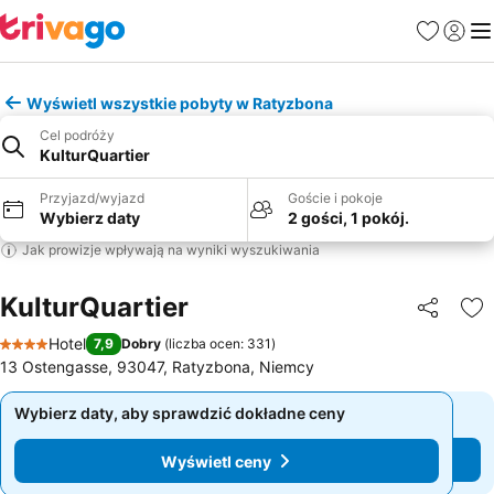
Ulubione
Zaloguj
Me
Wyświetl wszystkie pobyty w Ratyzbona
Cel podróży
KulturQuartier
Przyjazd/wyjazd
Goście i pokoje
Wybierz daty
2 gości, 1 pokój.
Jak prowizje wpływają na wyniki wyszukiwania
KulturQuartier
Udostępni
Do
Hotel
7,9
Dobry
(
liczba ocen: 331
)
4 Kategoria
13 Ostengasse, 93047, Ratyzbona, Niemcy
Wybierz daty, aby sprawdzić dokładne ceny
Wybierz daty, aby sprawdzić dokładne ceny
Wyświetl ceny
Wyświetl ceny