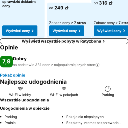
Wyświetl ceny
sprawdzić dokładne
316 zł
od
Wyświetl ceny
ceny
249 zł
od
Zobacz ceny z
7 stron
Zobacz ceny z
7 str
Wyświetl ceny
Wyświetl ceny
Wyświetl ceny
Wyświetl wszystkie pobyty w Ratyzbona
Opinie
Dobry
7,9
na podstawie 331 ocen z najpopularniejszych
stron
Pokaż opinie
Najlepsze udogodnienia
Wi-Fi w lobby
Wi-Fi w pokojach
Parking
Wszystkie udogodnienia
Udogodnienia w obiekcie
Parking
Pokoje dla niepalących
Pralnia
Bezpłatny Internet bezprzewodowy w miejscach publicznych