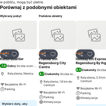
w pobliżu, mogą być płatne.
Porównaj z podobnymi obiektami
Wybrany pobyt
Podobne obiekty
Hotel
Hotel
Hotel
4 Kategoria
3 Kategoria
3 Kategoria
Udostępnij
Dodaj do ulubionych
Udostępnij
Dodaj do ulubionych
Udostępnij
Dodaj do
KulturQuartier
Premier Inn
Holiday Inn Expre
Regensburg City
Regensburg By Ih
7,9
Dobry
(
liczba ocen: 331
)
Centre
8,5
Znakomity
(
liczb
Ratyzbona, Niemcy
8,7
Znakomity
(
liczba ocen: 9104
)
Ratyzbona, 0.9 km 
Centrum
Ratyzbona, 1.8 km do:
Bezpłatne Wi-Fi
Centrum
Bezpłatne Wi-Fi
Parking
Bezpłatne Wi-Fi
Parking
Parking
Wyświetl ceny
Klimatyzacja
Klimatyzacja
Wybierz daty, aby