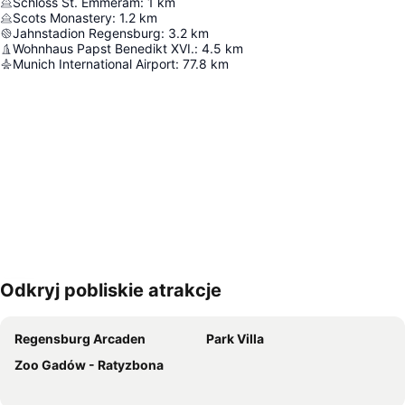
Schloss St. Emmeram
:
1
km
Scots Monastery
:
1.2
km
Jahnstadion Regensburg
:
3.2
km
Wohnhaus Papst Benedikt XVI.
:
4.5
km
Munich International Airport
:
77.8
km
Odkryj pobliskie atrakcje
Powiększ mapę
Regensburg Arcaden
Park Villa
Zoo Gadów - Ratyzbona