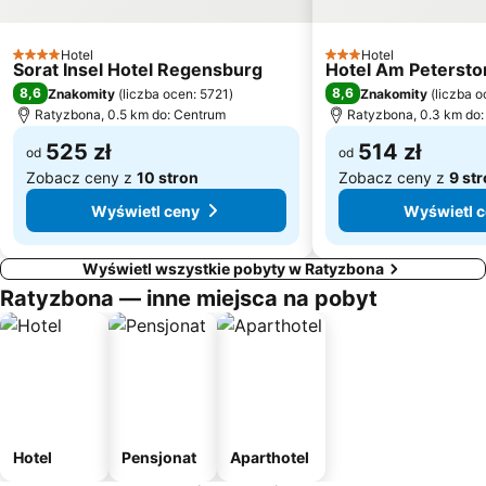
Hotel
Hotel
4 Kategoria
3 Kategoria
Sorat Insel Hotel Regensburg
Hotel Am Petersto
8,6
8,6
Znakomity
(
liczba ocen: 5721
)
Znakomity
(
liczba 
Ratyzbona, 0.5 km do: Centrum
Ratyzbona, 0.3 km do
525 zł
514 zł
od
od
Zobacz ceny z
10 stron
Zobacz ceny z
9 st
Wyświetl ceny
Wyświetl 
Wyświetl wszystkie pobyty w Ratyzbona
Ratyzbona — inne miejsca na pobyt
Hotel
Pensjonat
Aparthotel