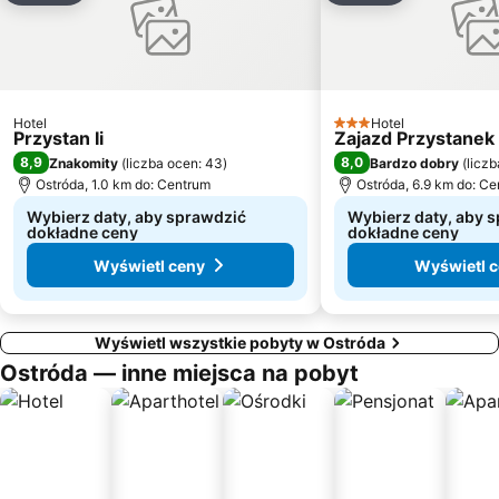
Hotel
Hotel
3 Kategoria
Przystan Ii
Zajazd Przystanek 
8,9
8,0
Znakomity
(
liczba ocen: 43
)
Bardzo dobry
(
liczb
Ostróda, 1.0 km do: Centrum
Ostróda, 6.9 km do: C
Wybierz daty, aby sprawdzić
Wybierz daty, aby 
dokładne ceny
dokładne ceny
Wyświetl ceny
Wyświetl 
Wyświetl wszystkie pobyty w Ostróda
Ostróda — inne miejsca na pobyt