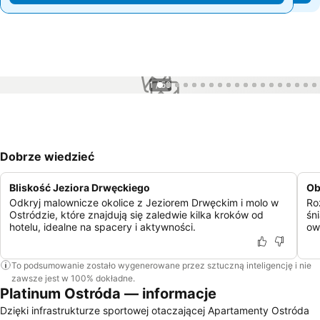
1 / 50
Dobrze wiedzieć
Bliskość Jeziora Drwęckiego
Ob
Odkryj malownicze okolice z Jeziorem Drwęckim i molo w
Ro
Ostródzie, które znajdują się zaledwie kilka kroków od
śn
hotelu, idealne na spacery i aktywności.
ow
To podsumowanie zostało wygenerowane przez sztuczną inteligencję i nie
zawsze jest w 100% dokładne.
Platinum Ostróda — informacje
Dzięki infrastrukturze sportowej otaczającej Apartamenty Ostróda