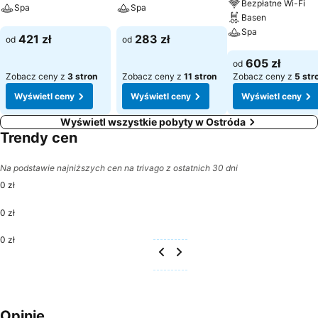
Bezpłatne Wi-Fi
Spa
Spa
Basen
Spa
Wyświetl ceny
Wyświetl ceny
421 zł
283 zł
od
od
Wyświetl ceny
605 zł
od
Zobacz ceny z
3 stron
Zobacz ceny z
11 stron
Zobacz ceny z
5 str
Wyświetl ceny
Wyświetl ceny
Wyświetl ceny
Wyświetl wszystkie pobyty w Ostróda
Trendy cen
Na podstawie najniższych cen na trivago z ostatnich 30 dni
0 zł
0 zł
0 zł
Opinie