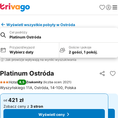
Ulubione
Zaloguj
Me
Wyświetl wszystkie pobyty w Ostróda
Cel podróży
Platinum Ostróda
Przyjazd/wyjazd
Goście i pokoje
Wybierz daty
2 gości, 1 pokój.
Jak prowizje wpływają na wyniki wyszukiwania
Platinum Ostróda
Udostępni
Do
Hotel
8,5
Znakomity
(
liczba ocen: 2021
)
3 Kategoria
Wyszyńskiego 11A, Ostróda, 14-100, Polska
421 zł
421 zł
od
od
Zobacz ceny z
3 stron
Zobacz ceny z
3 stron
Wyświetl ceny
Wyświetl ceny