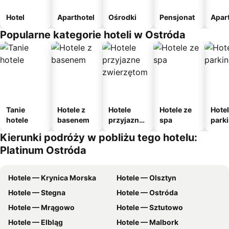
Hotel
Aparthotel
Ośrodki
Pensjonat
Apar
Popularne kategorie hoteli w Ostróda
Tanie
Hotele z
Hotele
Hotele ze
Hotel
hotele
basenem
przyjazne
spa
park
zwierzęto
m
Kierunki podróży w pobliżu tego hotelu:
m
Platinum Ostróda
Hotele — Krynica Morska
Hotele — Olsztyn
Hotele — Stegna
Hotele — Ostróda
Hotele — Mrągowo
Hotele — Sztutowo
Hotele — Elbląg
Hotele — Malbork