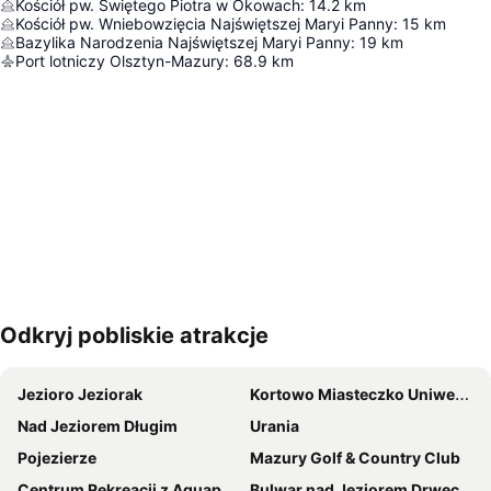
Kościół pw. Świętego Piotra w Okowach
:
14.2
km
Kościół pw. Wniebowzięcia Najświętszej Maryi Panny
:
15
km
Bazylika Narodzenia Najświętszej Maryi Panny
:
19
km
Port lotniczy Olsztyn-Mazury
:
68.9
km
Odkryj pobliskie atrakcje
Powiększ mapę
Jezioro Jeziorak
Kortowo Miasteczko Uniwersyteckie
Nad Jeziorem Długim
Urania
Pojezierze
Mazury Golf & Country Club
Centrum Rekreacji z Aquapark
Bulwar nad Jeziorem Drwęckim