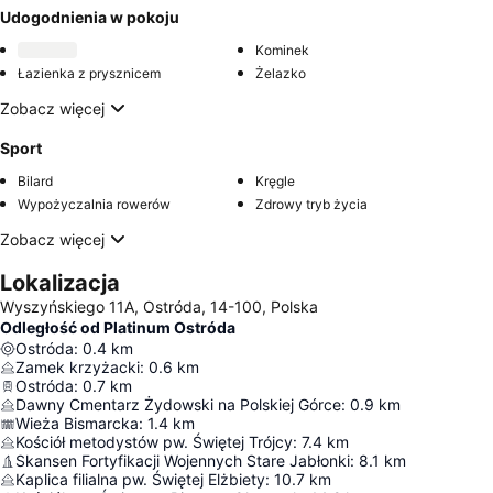
Udogodnienia w pokoju
Kominek
Łazienka z prysznicem
Żelazko
Zobacz więcej
Sport
Bilard
Kręgle
Wypożyczalnia rowerów
Zdrowy tryb życia
Zobacz więcej
Lokalizacja
Wyszyńskiego 11A, Ostróda, 14-100, Polska
Odległość od Platinum Ostróda
Ostróda
:
0.4
km
Zamek krzyżacki
:
0.6
km
Ostróda
:
0.7
km
Dawny Cmentarz Żydowski na Polskiej Górce
:
0.9
km
Wieża Bismarcka
:
1.4
km
Kościół metodystów pw. Świętej Trójcy
:
7.4
km
Skansen Fortyfikacji Wojennych Stare Jabłonki
:
8.1
km
Kaplica filialna pw. Świętej Elżbiety
:
10.7
km