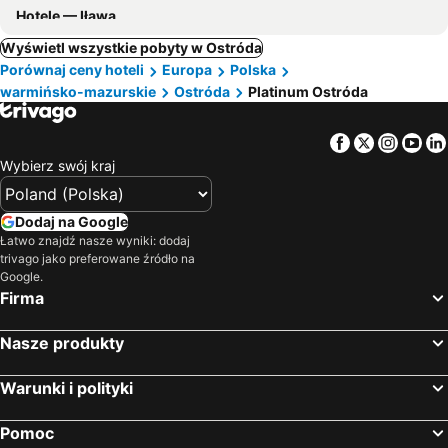
Hotele — Iława
Wyświetl wszystkie pobyty w Ostróda
Porównaj ceny hoteli
Europa
Polska
warmińsko-mazurskie
Ostróda
Platinum Ostróda
Facebook
Twitter
Insta
Yo
Wybierz swój kraj
Dodaj na Google
Łatwo znajdź nasze wyniki: dodaj
trivago jako preferowane źródło na
Google.
Firma
Nasze produkty
Warunki i polityki
Pomoc