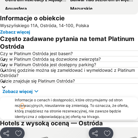
Aquasfera
Mazurskie
Informacje o obiekcie
Jaroty
Kortowo
Wyszyńskiego 11A, Ostróda, 14-100, Polska
Zamek Krzyżacki
Dajtki
Zobacz więcej
Podgrodzie
Śródmieście
Często zadawane pytania na temat Platinum
Gutkowo
Likusy
Ostróda
Galeria Jeziorak
Jezioro Bądze
Czy w Platinum Ostróda jest basen?
Czy w Platinum Ostróda są dozwolone zwierzęta?
Kormoran
Pieczewo
Czy w Platinum Ostróda jest dostępny parking?
O której godzinie można się zameldować i wymeldować z Platinum
Osiedle Kętrzyńskiego
Redykajny
Ostróda?
Kartasiówka
Plaża Dajtki
Gdzie znajduje się Platinum Ostróda?
Stadion
Brzeziny
Zobacz więcej
Osiedle Generałów
Osiedle Kościuszki
Informacje o cenach i dostępności, które otrzymujemy od stron
rezerwacyjnych, nieustannie się zmieniają. To oznacza, że oferta,
Grunwaldzkie
którą znajdziesz na stronie rezerwacyjnej, nie zawsze będzie
identyczna z odpowiadającą jej ofertą na trivago.
Hotels z wysoką oceną — Ostróda
Udostępnij
Dodaj do ulubionych
Udostępnij
Dodaj do ulu