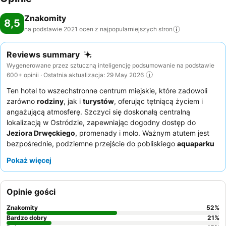
Znakomity
8,5
na podstawie 2021 ocen z najpopularniejszych
stron
Reviews summary
Wygenerowane przez sztuczną inteligencję podsumowanie na podstawie
600+ opinii · Ostatnia aktualizacja: 29 May 2026
Ten hotel to wszechstronne centrum miejskie, które zadowoli
zarówno
rodziny
, jak i
turystów
, oferując tętniącą życiem i
angażującą atmosferę. Szczyci się doskonałą centralną
lokalizacją w Ostródzie, zapewniając dogodny dostęp do
Jeziora Drwęckiego
, promenady i molo. Ważnym atutem jest
bezpośrednie, podziemne przejście do pobliskiego
aquaparku
z basenem, jacuzzi i „rwącą rzeką” dla wszystkich grup
Pokaż więcej
wiekowych. Goście niezmiennie chwalą przyjazny i
profesjonalny personel oraz pyszne, urozmaicone i świeże
oferty śniadaniowe
. Aby cieszyć się spokojniejszym pobytem z
Opinie gości
malowniczymi widokami, warto poprosić o pokój z widokiem na
jezioro.
Znakomity
52
%
Bardzo dobry
21
%