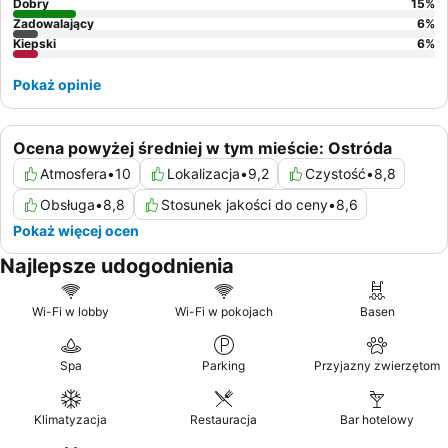
Dobry
15
%
Zadowalający
6
%
Kiepski
6
%
Pokaż opinie
Ocena powyżej średniej w tym mieście: Ostróda
Atmosfera
•
10
Lokalizacja
•
9,2
Czystość
•
8,8
Obsługa
•
8,8
Stosunek jakości do ceny
•
8,6
Pokaż więcej ocen
Najlepsze udogodnienia
Wi-Fi w lobby
Wi-Fi w pokojach
Basen
Spa
Parking
Przyjazny zwierzętom
Klimatyzacja
Restauracja
Bar hotelowy