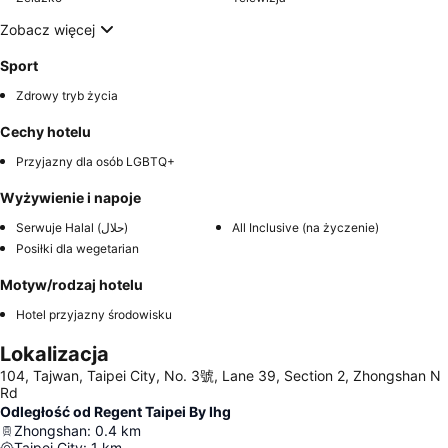
Zobacz więcej
Sport
Zdrowy tryb życia
Cechy hotelu
Przyjazny dla osób LGBTQ+
Wyżywienie i napoje
Serwuje Halal (حلال)
All Inclusive (na życzenie)
Posiłki dla wegetarian
Motyw/rodzaj hotelu
Hotel przyjazny środowisku
Lokalizacja
104, Tajwan, Taipei City, No. 3號, Lane 39, Section 2, Zhongshan N
Rd
Odległość od Regent Taipei By Ihg
Zhongshan
:
0.4
km
Taipei City
:
1
km