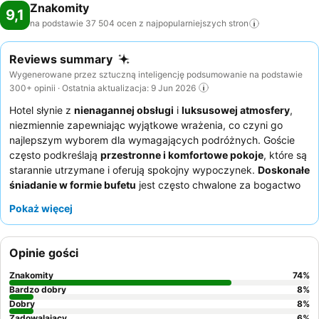
Znakomity
9,1
na podstawie 37 504 ocen z najpopularniejszych
stron
Reviews summary
Wygenerowane przez sztuczną inteligencję podsumowanie na podstawie
300+ opinii · Ostatnia aktualizacja: 9 Jun 2026
Hotel słynie z
nienagannej obsługi
i
luksusowej atmosfery
,
niezmiennie zapewniając wyjątkowe wrażenia, co czyni go
najlepszym wyborem dla wymagających podróżnych. Goście
często podkreślają
przestronne i komfortowe pokoje
, które są
starannie utrzymane i oferują spokojny wypoczynek.
Doskonałe
śniadanie w formie bufetu
jest często chwalone za bogactwo
wyboru i wysoką jakość.
Dogodna centralna lokalizacja
w
Pokaż więcej
pobliżu transportu publicznego i dzielnic handlowych sprawia,
że jest to idealne miejsce zarówno dla
turystów
,
podróżujących służbowo
, jak i
miłośników luksusowych
Opinie gości
zakupów
. Uprzejmy i profesjonalny personel zapewnia
bezproblemowy pobyt, od zameldowania do wymeldowania.
Znakomity
74
%
Aby podnieść komfort pobytu, wielu gości poleca rezerwację
Bardzo dobry
8
%
pokoju z dostępem do
Dobry
Taipan Lounge
, który oferuje
8
%
Zadowalający
6
%