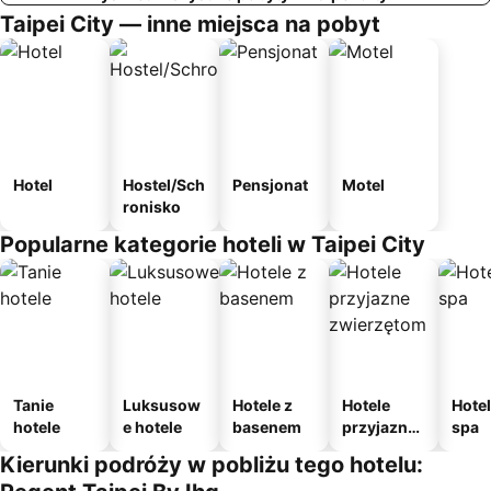
Taipei City — inne miejsca na pobyt
Hotel
Hostel/Sch
Pensjonat
Motel
ronisko
Popularne kategorie hoteli w Taipei City
Tanie
Luksusow
Hotele z
Hotele
Hotel
hotele
e hotele
basenem
przyjazne
spa
zwierzęto
Kierunki podróży w pobliżu tego hotelu:
m