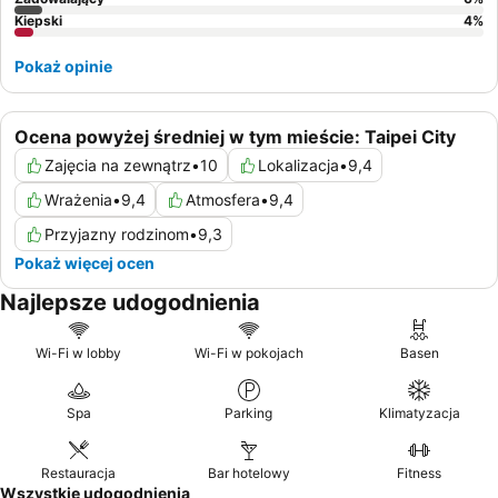
ekskluzywne udogodnienia i spersonalizowaną obsługę.
Kiepski
4
%
Chociaż hotel zachowuje klasyczny urok, niektórzy goście
sugerują poproszenie o dodatkowy materac nawierzchniowy,
Pokaż opinie
jeśli preferowane jest bardziej miękkie łóżko, ponieważ
materace mogą być twarde.
Ocena powyżej średniej w tym mieście: Taipei City
Zajęcia na zewnątrz
•
10
Lokalizacja
•
9,4
Wrażenia
•
9,4
Atmosfera
•
9,4
Przyjazny rodzinom
•
9,3
Pokaż więcej ocen
Najlepsze udogodnienia
Wi-Fi w lobby
Wi-Fi w pokojach
Basen
Spa
Parking
Klimatyzacja
Restauracja
Bar hotelowy
Fitness
Wszystkie udogodnienia