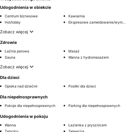
Udogodnienia w obiekcie
Centrum biznesowe
Kawiarnia
Hol/lobby
Ekspresowe zameldowanie/wymeldowanie
Zobacz więcej
Zdrowie
Łaźnia parowa
Masaż
Sauna
Wanna z hydromasażem
Zobacz więcej
Dla dzieci
Opieka nad dziećmi
Posiłki dla dzieci
Dla niepełnosprawnych
Pokoje dla niepełnosprawnych
Parking dla niepełnosprawnych
Udogodnienia w pokoju
Wanna
Łazienka z prysznicem
Żelazko
Telewizja