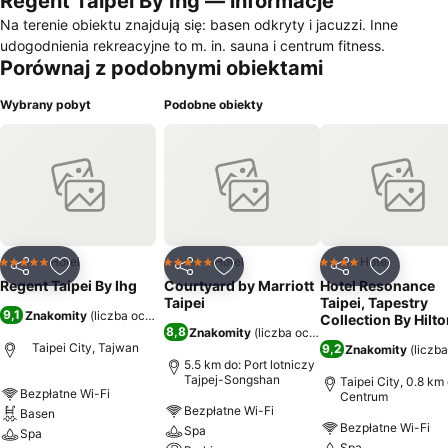
Regent Taipei By Ihg — informacje
Na terenie obiektu znajdują się: basen odkryty i jacuzzi. Inne
udogodnienia rekreacyjne to m. in. sauna i centrum fitness.
Porównaj z podobnymi obiektami
Wybrany pobyt
Podobne obiekty
Hotel
Hotel
Hotel
5 Kategoria
5 Kategoria
4 Kategoria
Udostępnij
Dodaj do ulubionych
Udostępnij
Dodaj do ulubionych
Udostępnij
Dodaj do
Regent Taipei By Ihg
Courtyard by Marriott
Hotel Resonance
Taipei
Taipei, Tapestry
9,1
Znakomity
(
liczba ocen: 37 504
)
Collection By Hilt
8,8
Znakomity
(
liczba ocen: 11 927
)
Taipei City, Tajwan
9,2
Znakomity
(
liczb
5.5 km do: Port lotniczy
Tajpej-Songshan
Taipei City, 0.8 km 
Bezpłatne Wi-Fi
Centrum
Bezpłatne Wi-Fi
Basen
Bezpłatne Wi-Fi
Spa
Spa
Spa