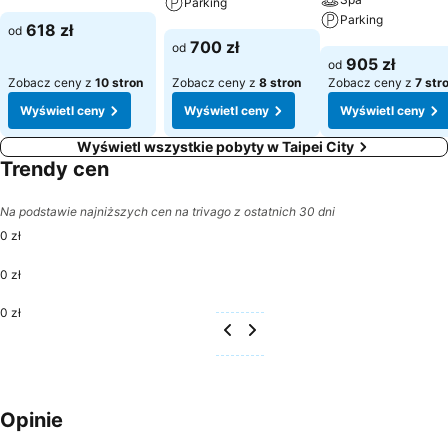
Parking
Parking
Wyświetl ceny
618 zł
od
Wyświetl ceny
700 zł
od
Wyświetl ceny
905 zł
od
Zobacz ceny z
10 stron
Zobacz ceny z
8 stron
Zobacz ceny z
7 str
Wyświetl ceny
Wyświetl ceny
Wyświetl ceny
Wyświetl wszystkie pobyty w Taipei City
Trendy cen
Na podstawie najniższych cen na trivago z ostatnich 30 dni
0 zł
0 zł
0 zł
Opinie