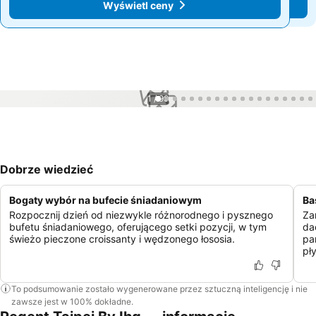
Wyświetl ceny
Wyświetl ceny
1 / 99
Dobrze wiedzieć
Bogaty wybór na bufecie śniadaniowym
Ba
Rozpocznij dzień od niezwykle różnorodnego i pysznego
Za
bufetu śniadaniowego, oferującego setki pozycji, w tym
da
świeżo pieczone croissanty i wędzonego łososia.
pa
pł
To podsumowanie zostało wygenerowane przez sztuczną inteligencję i nie
zawsze jest w 100% dokładne.