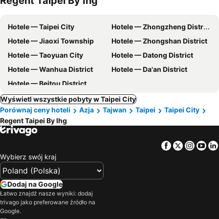
Regent Taipei By Ihg
Hotele — Taipei City
Hotele — Zhongzheng District
Hotele — Jiaoxi Township
Hotele — Zhongshan District
Hotele — Taoyuan City
Hotele — Datong District
Hotele — Wanhua District
Hotele — Da'an District
Hotele — Beitou District
Wyświetl wszystkie pobyty w Taipei City
Porównaj ceny hoteli
Azja
Tajwan
Taipei
Taipei City
Regent Taipei By Ihg
Facebook
Twitter
Insta
Yo
Wybierz swój kraj
Dodaj na Google
Łatwo znajdź nasze wyniki: dodaj
trivago jako preferowane źródło na
Google.