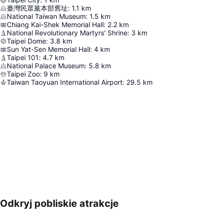
臺灣民眾黨本部舊址
:
1.1
km
National Taiwan Museum
:
1.5
km
Chiang Kai-Shek Memorial Hall
:
2.2
km
National Revolutionary Martyrs' Shrine
:
3
km
Taipei Dome
:
3.8
km
Sun Yat-Sen Memorial Hall
:
4
km
Taipei 101
:
4.7
km
National Palace Museum
:
5.8
km
Taipei Zoo
:
9
km
Taiwan Taoyuan International Airport
:
29.5
km
Odkryj pobliskie atrakcje
Powiększ mapę