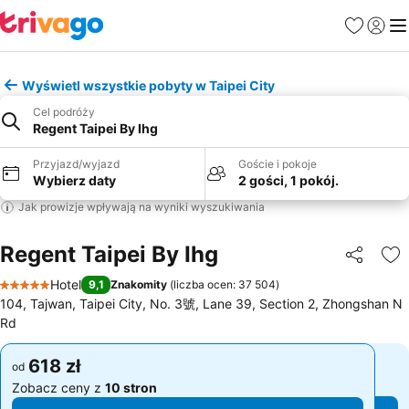
Ulubione
Zaloguj
Me
Wyświetl wszystkie pobyty w Taipei City
Cel podróży
Regent Taipei By Ihg
Przyjazd/wyjazd
Goście i pokoje
Wybierz daty
2 gości, 1 pokój.
Jak prowizje wpływają na wyniki wyszukiwania
Regent Taipei By Ihg
Udostępni
Do
Hotel
9,1
Znakomity
(
liczba ocen: 37 504
)
5 Kategoria
104, Tajwan, Taipei City, No. 3號, Lane 39, Section 2, Zhongshan N
Rd
618 zł
618 zł
od
od
Zobacz ceny z
10 stron
Zobacz ceny z
10 stron