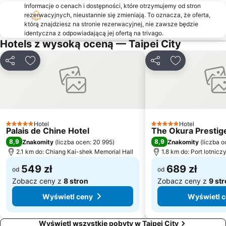
Informacje o cenach i dostępności, które otrzymujemy od stron
rezerwacyjnych, nieustannie się zmieniają. To oznacza, że oferta,
którą znajdziesz na stronie rezerwacyjnej, nie zawsze będzie
identyczna z odpowiadającą jej ofertą na trivago.
Hotels z wysoką oceną — Taipei City
Udostępnij
Dodaj do ulubionych
Udostępnij
Dodaj do ulu
Hotel
Hotel
5 Kategoria
5 Kategoria
Palais de Chine Hotel
The Okura Prestige
8,9
8,9
Znakomity
(
liczba ocen: 20 995
)
Znakomity
(
liczba o
2.1 km do: Chiang Kai-shek Memorial Hall
1.8 km do: Port lotnic
549 zł
689 zł
od
od
Zobacz ceny z
8 stron
Zobacz ceny z
9 st
Wyświetl ceny
Wyświetl 
Wyświetl wszystkie pobyty w Taipei City