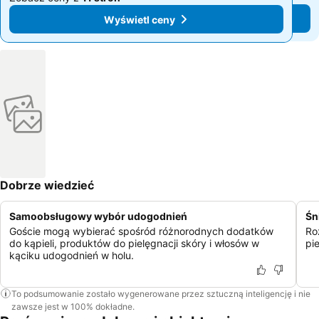
Wyświetl ceny
Wyświetl ceny
Dobrze wiedzieć
Samoobsługowy wybór udogodnień
Śn
Goście mogą wybierać spośród różnorodnych dodatków
Ro
do kąpieli, produktów do pielęgnacji skóry i włosów w
pi
kąciku udogodnień w holu.
To podsumowanie zostało wygenerowane przez sztuczną inteligencję i nie
zawsze jest w 100% dokładne.