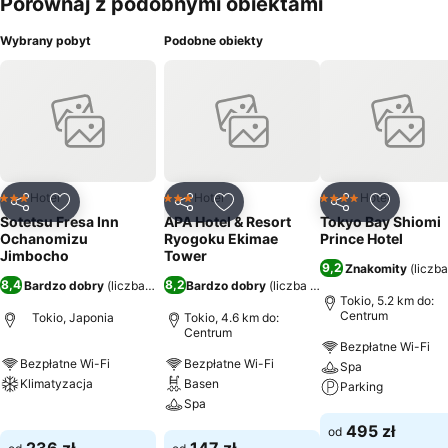
Porównaj z podobnymi obiektami
Wybrany pobyt
Podobne obiekty
Hotel
Hotel
Hotel
3 Kategoria
3 Kategoria
4 Kategoria
Udostępnij
Dodaj do ulubionych
Udostępnij
Dodaj do ulubionych
Udostępnij
Dodaj do
Sotetsu Fresa Inn
APA Hotel & Resort
Tokyo Bay Shiomi
Ochanomizu
Ryogoku Ekimae
Prince Hotel
Jimbocho
Tower
9,2
Znakomity
(
liczb
8,4
8,2
Bardzo dobry
(
liczba ocen: 4755
Bardzo dobry
)
(
liczba ocen: 21 149
)
Tokio, 5.2 km do:
Centrum
Tokio, Japonia
Tokio, 4.6 km do:
Centrum
Bezpłatne Wi-Fi
Bezpłatne Wi-Fi
Bezpłatne Wi-Fi
Spa
Klimatyzacja
Basen
Parking
Spa
Wyświetl ceny
Wyświetl ceny
495 zł
od
Wyświetl ceny