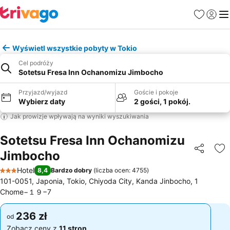
Ulubione
Zaloguj
Me
Wyświetl wszystkie pobyty w Tokio
Cel podróży
Sotetsu Fresa Inn Ochanomizu Jimbocho
Przyjazd/wyjazd
Goście i pokoje
Wybierz daty
2 gości, 1 pokój.
Jak prowizje wpływają na wyniki wyszukiwania
Sotetsu Fresa Inn Ochanomizu
Jimbocho
Udostępni
Do
Hotel
8,4
Bardzo dobry
(
liczba ocen: 4755
)
3 Kategoria
101-0051, Japonia, Tokio, Chiyoda City, Kanda Jinbocho, 1
Chome−１９−7
236 zł
236 zł
od
od
Zobacz ceny z
11 stron
Zobacz ceny z
11 stron