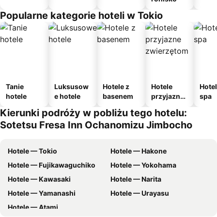
Popularne kategorie hoteli w Tokio
Tanie
Luksusow
Hotele z
Hotele
Hotel
hotele
e hotele
basenem
przyjazne
spa
zwierzęto
Kierunki podróży w pobliżu tego hotelu:
m
Sotetsu Fresa Inn Ochanomizu Jimbocho
Hotele — Tokio
Hotele — Hakone
Hotele — Fujikawaguchiko
Hotele — Yokohama
Hotele — Kawasaki
Hotele — Narita
Hotele — Yamanashi
Hotele — Urayasu
Hotele — Atami