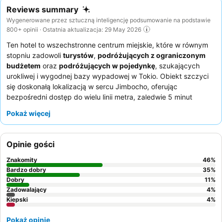
Reviews summary
Wygenerowane przez sztuczną inteligencję podsumowanie na podstawie
800+ opinii · Ostatnia aktualizacja: 29 May 2026
Ten hotel to wszechstronne centrum miejskie, które w równym
stopniu zadowoli
turystów
,
podróżujących z ograniczonym
budżetem
oraz
podróżujących w pojedynkę
, szukających
urokliwej i wygodnej bazy wypadowej w Tokio. Obiekt szczyci
się doskonałą lokalizacją w sercu Jimbocho, oferując
bezpośredni dostęp do wielu linii metra, zaledwie 5 minut
spacerem od stacji Jimbocho. Goście mogą korzystać z
Pokaż więcej
praktycznych udogodnień, takich jak pralnia samoobsługowa
oraz różnorodne bezpłatne produkty do kąpieli i pielęgnacji
włosów dostępne w holu. Personel niezmiennie zbiera pochwały
Opinie gości
za wyjątkową pomocność i uprzejmość, a śniadanie, serwowane
w sąsiedniej piekarni, wyróżnia się wysokiej jakości pieczywem i
Znakomity
46
%
wypiekami. Aby zapewnić sobie spokojniejszy pobyt, goście
Bardzo dobry
35
%
mogą wybrać pokoje z widokiem na ogród.
Dobry
11
%
Zadowalający
4
%
Kiepski
4
%
Pokaż opinie