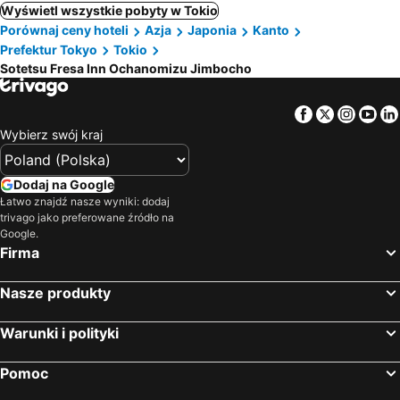
Wyświetl wszystkie pobyty w Tokio
Porównaj ceny hoteli
Azja
Japonia
Kanto
Prefektur Tokyo
Tokio
Sotetsu Fresa Inn Ochanomizu Jimbocho
Facebook
Twitter
Insta
Yo
Wybierz swój kraj
Dodaj na Google
Łatwo znajdź nasze wyniki: dodaj
trivago jako preferowane źródło na
Google.
Firma
Nasze produkty
Warunki i polityki
Pomoc