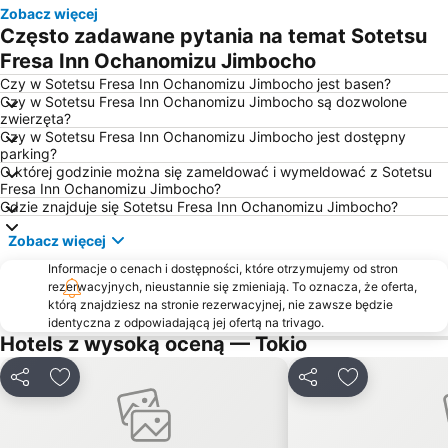
Ueno Metro Station
Ginza Metro Station
Zobacz więcej
Często zadawane pytania na temat Sotetsu
Dworzec Kolejowy Shinagawa
Akasaka Metro Station
Fresa Inn Ochanomizu Jimbocho
Ikebukuro Metro Station
Wieża telewizyjna i widokowa Skytree Tokio
Czy w Sotetsu Fresa Inn Ochanomizu Jimbocho jest basen?
Tokyo International Airport
Shinagawa
Czy w Sotetsu Fresa Inn Ochanomizu Jimbocho są dozwolone
zwierzęta?
Taito
Dworzec Kolejowy Shinbashi
Czy w Sotetsu Fresa Inn Ochanomizu Jimbocho jest dostępny
Nippori Station
Tokyo Metro Station
parking?
O której godzinie można się zameldować i wymeldować z Sotetsu
Kyobashi Metro Station
Hibiya Metro Station
Fresa Inn Ochanomizu Jimbocho?
Gdzie znajduje się Sotetsu Fresa Inn Ochanomizu Jimbocho?
Świątynia Sensō-ji
Kabukicho
Shin-Okubo station
Shibuya Metro Station
Zobacz więcej
Ebisu Metro Station
Tokyo Disneyland
Informacje o cenach i dostępności, które otrzymujemy od stron
rezerwacyjnych, nieustannie się zmieniają. To oznacza, że oferta,
Baraki-Nakayama Metro Station
Omiya Station
którą znajdziesz na stronie rezerwacyjnej, nie zawsze będzie
Dworzec Kolejowy Nihonbashi
Yurakucho Station
identyczna z odpowiadającą jej ofertą na trivago.
Hotels z wysoką oceną — Tokio
Shinjuku-gyoemmae Metro Station
Dworzec Kolejowy Harajuku
Kawasaki Station
Makuhari Messe
Udostępnij
Dodaj do ulubionych
Udostępnij
Dodaj do ulu
Chiyoda
Akasaka Mitsuke Station
Minato
Roppongi Metro Station