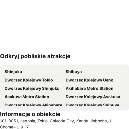
Odkryj pobliskie atrakcje
Powiększ mapę
Shinjuku
Shibuya
Dworzec Kolejowy Tokio
Dworzec Kolejowy Ueno
Dworzec Kolejowy Shinjuku
Akihabara Metro Station
Asakusa Metro Station
Dworzec Kolejowy Asakusa
Dworzec Kolejowy Akihabara
Dworzec Kolejowy Shibuya
Informacje o obiekcie
Port lotniczy Tokio-Haneda
Dworzec Kolejowy Ginza
101-0051, Japonia, Tokio, Chiyoda City, Kanda Jinbocho, 1
Tokyo Disney Resort
Dworzec Kolejowy Ikebukuro
Chome−１９−7