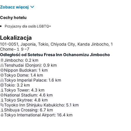
Zobacz więcej
Cechy hotelu
Przyjazny dla osób LGBTQ+
Lokalizacja
101-0051, Japonia, Tokio, Chiyoda City, Kanda Jinbocho, 1
Chome−１９−7
Odległość od Sotetsu Fresa Inn Ochanomizu Jimbocho
Jimbocho
:
0.2
km
Tenshudai (Donjon)
:
0.9
km
Nippon Budokan
:
1
km
Tokyo Dome
:
1.4
km
Tokyo Imperial Palace
:
1.6
km
Tokio
:
3.2
km
Tokyo Tower
:
4.3
km
National Stadium
:
4.6
km
Tokyo Skytree
:
4.8
km
Toyoko Inn Shinjuku Kabukicho
:
5.1
km
Shibuya Crossing
:
6.7
km
Tokyo International Airport
:
16.4
km