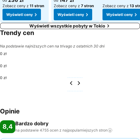
236 zł
147 zł
od
od
Zobacz ceny z
11 stron
Zobacz ceny z
7 stron
Zobacz ceny z
13 st
Wyświetl ceny
Wyświetl ceny
Wyświetl ceny
Wyświetl wszystkie pobyty w Tokio
Trendy cen
Na podstawie najniższych cen na trivago z ostatnich 30 dni
0 zł
0 zł
0 zł
Opinie
Bardzo dobry
8,4
na podstawie 4755 ocen z najpopularniejszych
stron