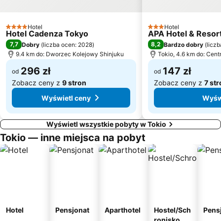
Minami-Senju Metro Station
Omotesandō Metro Station
Dworzec Kolejowy Ebisu
Daikanyama
Hotel
Hotel
4 Kategoria
3 Kategoria
Hotel Cadenza Tokyo
APA Hotel & Reso
7,7
8,2
Dobry
(
liczba ocen: 2028
)
Bardzo dobry
(
liczb
9.4 km do: Dworzec Kolejowy Shinjuku
Tokio, 4.6 km do: Cen
296 zł
147 zł
od
od
Zobacz ceny z
9 stron
Zobacz ceny z
7 st
Wyświetl ceny
Wyśw
Wyświetl wszystkie pobyty w Tokio
Tokio — inne miejsca na pobyt
Hotel
Pensjonat
Aparthotel
Hostel/Sch
Pens
ronisko