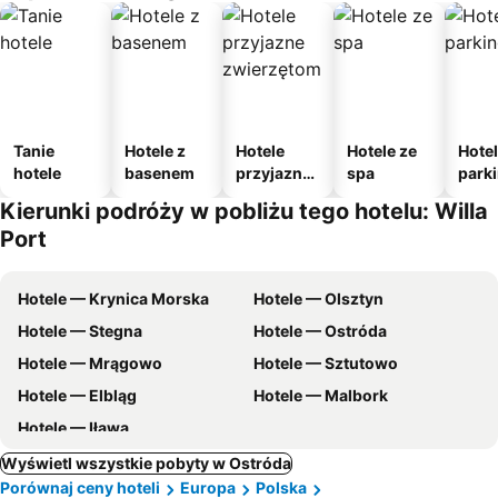
Tanie
Hotele z
Hotele
Hotele ze
Hotel
hotele
basenem
przyjazne
spa
park
zwierzęto
m
Kierunki podróży w pobliżu tego hotelu: Willa
m
Port
Hotele — Krynica Morska
Hotele — Olsztyn
Hotele — Stegna
Hotele — Ostróda
Hotele — Mrągowo
Hotele — Sztutowo
Hotele — Elbląg
Hotele — Malbork
Hotele — Iława
Wyświetl wszystkie pobyty w Ostróda
Porównaj ceny hoteli
Europa
Polska