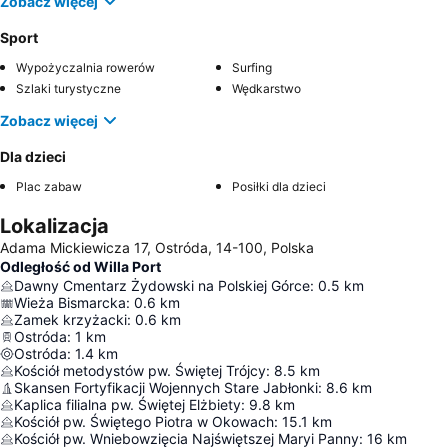
Zobacz więcej
Sport
Wypożyczalnia rowerów
Surfing
Szlaki turystyczne
Wędkarstwo
Zobacz więcej
Dla dzieci
Plac zabaw
Posiłki dla dzieci
Lokalizacja
Adama Mickiewicza 17, Ostróda, 14-100, Polska
Odległość od Willa Port
Dawny Cmentarz Żydowski na Polskiej Górce
:
0.5
km
Wieża Bismarcka
:
0.6
km
Zamek krzyżacki
:
0.6
km
Ostróda
:
1
km
Ostróda
:
1.4
km
Kościół metodystów pw. Świętej Trójcy
:
8.5
km
Skansen Fortyfikacji Wojennych Stare Jabłonki
:
8.6
km
Kaplica filialna pw. Świętej Elżbiety
:
9.8
km
Kościół pw. Świętego Piotra w Okowach
:
15.1
km
Kościół pw. Wniebowzięcia Najświętszej Maryi Panny
:
16
km