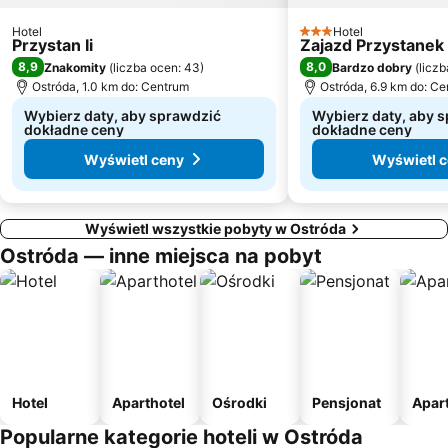
Hotel
Hotel
3 Kategoria
Przystan Ii
Zajazd Przystanek 
8,9
8,0
Znakomity
(
liczba ocen: 43
)
Bardzo dobry
(
liczb
Ostróda, 1.0 km do: Centrum
Ostróda, 6.9 km do: C
Wybierz daty, aby sprawdzić
Wybierz daty, aby 
dokładne ceny
dokładne ceny
Wyświetl ceny
Wyświetl 
Wyświetl wszystkie pobyty w Ostróda
Ostróda — inne miejsca na pobyt
Hotel
Aparthotel
Ośrodki
Pensjonat
Apar
Popularne kategorie hoteli w Ostróda