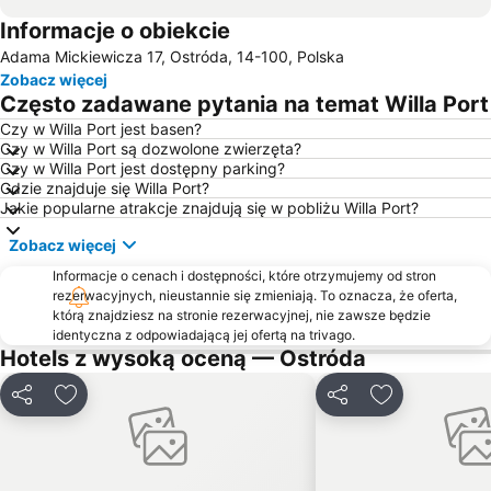
Informacje o obiekcie
Jaroty
Kortowo
Adama Mickiewicza 17, Ostróda, 14-100, Polska
Zamek Krzyżacki
Dajtki
Zobacz więcej
Podgrodzie
Śródmieście
Często zadawane pytania na temat Willa Port
Gutkowo
Likusy
Czy w Willa Port jest basen?
Czy w Willa Port są dozwolone zwierzęta?
Galeria Jeziorak
Jezioro Bądze
Czy w Willa Port jest dostępny parking?
Kormoran
Pieczewo
Gdzie znajduje się Willa Port?
Jakie popularne atrakcje znajdują się w pobliżu Willa Port?
Osiedle Kętrzyńskiego
Redykajny
Zobacz więcej
Kartasiówka
Plaża Dajtki
Informacje o cenach i dostępności, które otrzymujemy od stron
Stadion
Brzeziny
rezerwacyjnych, nieustannie się zmieniają. To oznacza, że oferta,
Osiedle Generałów
Osiedle Kościuszki
którą znajdziesz na stronie rezerwacyjnej, nie zawsze będzie
identyczna z odpowiadającą jej ofertą na trivago.
Grunwaldzkie
Hotels z wysoką oceną — Ostróda
Udostępnij
Dodaj do ulubionych
Udostępnij
Dodaj do ulu