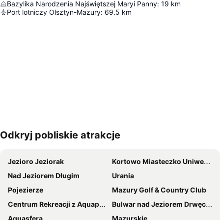
Bazylika Narodzenia Najświętszej Maryi Panny
:
19
km
Port lotniczy Olsztyn-Mazury
:
69.5
km
Odkryj pobliskie atrakcje
Powiększ mapę
Jezioro Jeziorak
Kortowo Miasteczko Uniwersyteckie
Nad Jeziorem Długim
Urania
Pojezierze
Mazury Golf & Country Club
Centrum Rekreacji z Aquapark
Bulwar nad Jeziorem Drwęckim
Aquasfera
Mazurskie