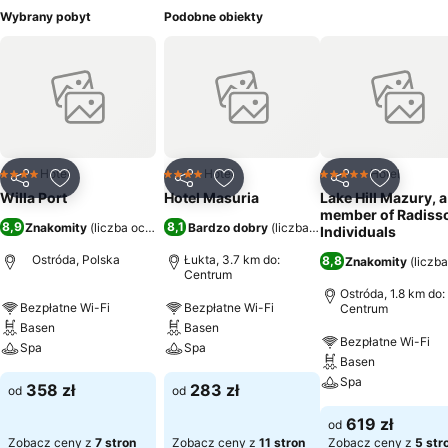
Wybrany pobyt
Podobne obiekty
Hotel
Hotel
Hotel
4 Kategoria
4 Kategoria
5 Kategoria
Udostępnij
Dodaj do ulubionych
Udostępnij
Dodaj do ulubionych
Udostępnij
Dodaj do
Willa Port
Hotel Masuria
Lake Hill Mazury, a
member of Radiss
8,9
8,1
Znakomity
(
liczba ocen: 2346
Bardzo dobry
)
(
liczba ocen: 3200
)
Individuals
Ostróda, Polska
Łukta, 3.7 km do:
8,8
Znakomity
(
liczb
Centrum
Ostróda, 1.8 km do:
Bezpłatne Wi-Fi
Bezpłatne Wi-Fi
Centrum
Basen
Basen
Bezpłatne Wi-Fi
Spa
Spa
Basen
Spa
358 zł
283 zł
od
od
619 zł
od
Zobacz ceny z
7 stron
Zobacz ceny z
11 stron
Zobacz ceny z
5 str