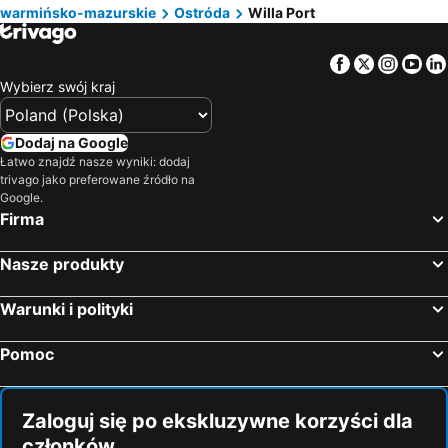
warmińsko-mazurskie
Ostróda
Willa Port
Facebook
Twitter
Insta
Yo
Wybierz swój kraj
Dodaj na Google
Łatwo znajdź nasze wyniki: dodaj
trivago jako preferowane źródło na
Google.
Firma
Nasze produkty
Warunki i polityki
Pomoc
Zaloguj się po ekskluzywne korzyści dla
członków