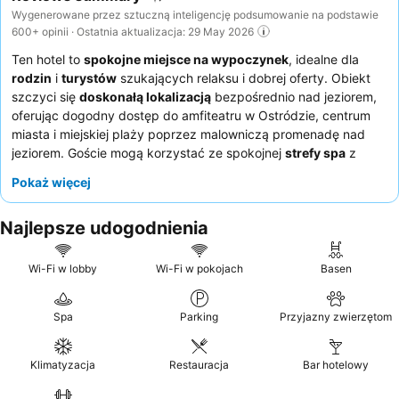
Wygenerowane przez sztuczną inteligencję podsumowanie na podstawie
600+ opinii · Ostatnia aktualizacja: 29 May 2026
Ten hotel to
spokojne miejsce na wypoczynek
, idealne dla
rodzin
i
turystów
szukających relaksu i dobrej oferty. Obiekt
szczyci się
doskonałą lokalizacją
bezpośrednio nad jeziorem,
oferując dogodny dostęp do amfiteatru w Ostródzie, centrum
miasta i miejskiej plaży poprzez malowniczą promenadę nad
jeziorem. Goście mogą korzystać ze spokojnej
strefy spa
z
basenem, jacuzzi i saunami, idealnej do odprężenia po dniu
Pokaż więcej
pełnym zwiedzania.
Personel
niezmiennie zbiera pochwały za
profesjonalizm i życzliwość, co uzupełnia pyszny i urozmaicony
Najlepsze udogodnienia
bufet śniadaniowy
. Aby zapewnić sobie spokojniejszy pobyt,
warto poprosić o pokój z widokiem na ogród.
Wi-Fi w lobby
Wi-Fi w pokojach
Basen
Spa
Parking
Przyjazny zwierzętom
Klimatyzacja
Restauracja
Bar hotelowy