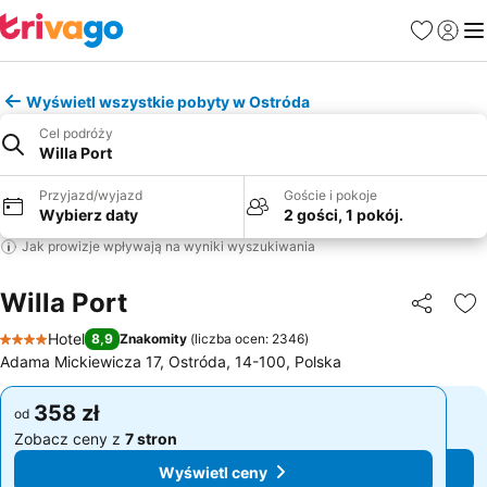
Ulubione
Zaloguj
Me
Wyświetl wszystkie pobyty w Ostróda
Cel podróży
Willa Port
Przyjazd/wyjazd
Goście i pokoje
Wybierz daty
2 gości, 1 pokój.
Jak prowizje wpływają na wyniki wyszukiwania
Willa Port
Udostępni
Do
Hotel
8,9
Znakomity
(
liczba ocen: 2346
)
4 Kategoria
Adama Mickiewicza 17, Ostróda, 14-100, Polska
358 zł
358 zł
od
od
Zobacz ceny z
7 stron
Zobacz ceny z
7 stron
Wyświetl ceny
Wyświetl ceny