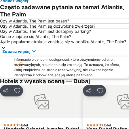
Zobacz więcej
Aquaventure Waterpark
Dubai Metro
Często zadawane pytania na temat Atlantis,
Dubai Marina Yacht Club
Fontanna w Dubaju
The Palm
DMCC Metro Station
Business Bay Metro Station
Czy w Atlantis, The Palm jest basen?
Czy w Atlantis, The Palm są dozwolone zwierzęta?
Dubai World Trade Centre
Dubai Internet City
Czy w Atlantis, The Palm jest dostępny parking?
Gdzie znajduje się Atlantis, The Palm?
Centrum Handlowe Dubaj
Jumeirah Emirates Towers
Jakie popularne atrakcje znajdują się w pobliżu Atlantis, The Palm?
Dubai Marina Mall
Dubai Media City
Zobacz więcej
Ibn Battuta Mall
Al Jadaf
Informacje o cenach i dostępności, które otrzymujemy od stron
Rezydencja Jumeirah Beach
Al Maktoum International Airport
rezerwacyjnych, nieustannie się zmieniają. To oznacza, że oferta,
którą znajdziesz na stronie rezerwacyjnej, nie zawsze będzie
Centrum Handlowe Emiratów Dubaj
Jebel Ali Palm
identyczna z odpowiadającą jej ofertą na trivago.
Abu Bakr Seddiq Metro Station
Dubai Internet City Metro Station
Hotels z wysoką oceną — Dubaj
Targi Dubaj
Al Rigga
Udostępnij
Dodaj do ulubionych
Udostępnij
Dodaj do ulu
Dubai Creek Golf & Yacht Club
Dubaj Festival City
Airport Terminal 3 Metro Station
Burj KhalifaDubai Mall Metro Station
Al Jaffliya Metro Station
MEBA - Middle East Business Aviation Show
Port Rashid
Union Metro Station
Hotel
Hotel
5 Kategoria
5 Kategoria