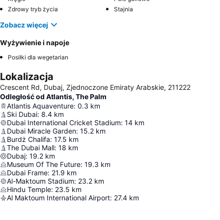
Zdrowy tryb życia
Stajnia
Zobacz więcej
Wyżywienie i napoje
Posiłki dla wegetarian
Lokalizacja
Crescent Rd, Dubaj, Zjednoczone Emiraty Arabskie, 211222
Odległość od Atlantis, The Palm
Atlantis Aquaventure
:
0.3
km
Ski Dubai
:
8.4
km
Dubai International Cricket Stadium
:
14
km
Dubai Miracle Garden
:
15.2
km
Burdż Chalifa
:
17.5
km
The Dubai Mall
:
18
km
Dubaj
:
19.2
km
Museum Of The Future
:
19.3
km
Dubai Frame
:
21.9
km
Al-Maktoum Stadium
:
23.2
km
Hindu Temple
:
23.5
km
Al Maktoum International Airport
:
27.4
km