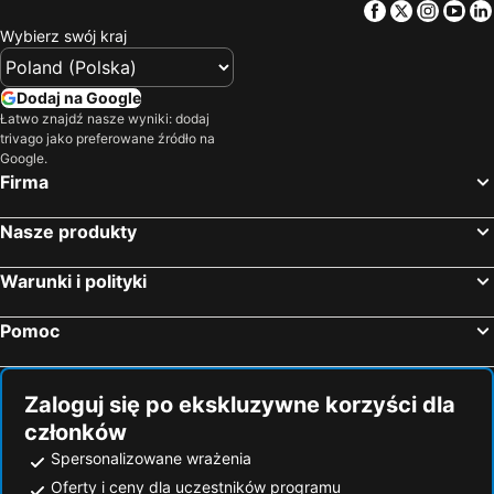
Facebook
Twitter
Insta
Yo
Wybierz swój kraj
Dodaj na Google
Łatwo znajdź nasze wyniki: dodaj
trivago jako preferowane źródło na
Google.
Firma
Nasze produkty
Warunki i polityki
Pomoc
Zaloguj się po ekskluzywne korzyści dla
członków
Spersonalizowane wrażenia
Oferty i ceny dla uczestników programu