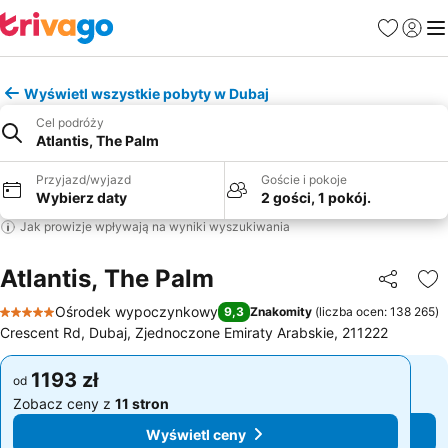
Ulubione
Zaloguj
Me
Wyświetl wszystkie pobyty w Dubaj
Cel podróży
Atlantis, The Palm
Przyjazd/wyjazd
Goście i pokoje
Wybierz daty
2 gości, 1 pokój.
Jak prowizje wpływają na wyniki wyszukiwania
Atlantis, The Palm
Udostępni
Do
Ośrodek wypoczynkowy
9,3
Znakomity
(
liczba ocen: 138 265
)
5 Kategoria
Crescent Rd, Dubaj, Zjednoczone Emiraty Arabskie, 211222
1193 zł
1193 zł
od
od
Zobacz ceny z
11 stron
Zobacz ceny z
11 stron
Wyświetl ceny
Wyświetl ceny