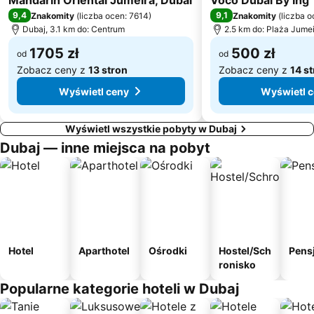
Mandarin Oriental Jumeira, Dubai
Voco Dubai By Ihg
World Trade Centre Metro Station
Ibn Battuta Metro Station
9,4
9,1
Znakomity
(
liczba ocen: 7614
)
Znakomity
(
liczba o
Al Satwa
Emirates Towers Metro Station
Dubaj, 3.1 km do: Centrum
2.5 km do: Plaża Jume
HALA EXPO DUBAI
Palm Deira Metro Station
1705 zł
500 zł
od
od
Zobacz ceny z
13 stron
Zobacz ceny z
14 s
Wyświetl ceny
Wyświetl 
Wyświetl wszystkie pobyty w Dubaj
Dubaj — inne miejsca na pobyt
Hotel
Aparthotel
Ośrodki
Hostel/Sch
Pens
ronisko
Popularne kategorie hoteli w Dubaj