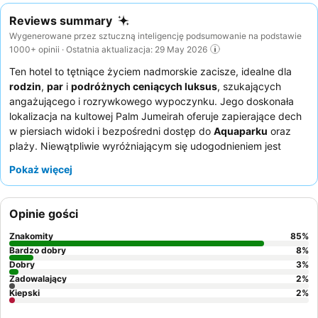
Reviews summary
Wygenerowane przez sztuczną inteligencję podsumowanie na podstawie
1000+ opinii · Ostatnia aktualizacja: 29 May 2026
Ten hotel to tętniące życiem nadmorskie zacisze, idealne dla
rodzin
,
par
i
podróżnych ceniących luksus
, szukających
angażującego i rozrywkowego wypoczynku. Jego doskonała
lokalizacja na kultowej Palm Jumeirah oferuje zapierające dech
w piersiach widoki i bezpośredni dostęp do
Aquaparku
oraz
plaży. Niewątpliwie wyróżniającym się udogodnieniem jest
bezpłatny i nieograniczony dostęp do
Aquaventure Waterpark
Pokaż więcej
i
Lost Chambers Aquarium
, zapewniający niekończącą się
rozrywkę dla wszystkich grup wiekowych. Goście niezmiennie
chwalą wyjątkową obsługę oraz różnorodne, wysokiej jakości
Opinie gości
dania, a
bufety śniadaniowe
w restauracjach Saffron i
Kaleidoscope są szczególnie polecane. Aby przeżyć naprawdę
Znakomity
85
%
wyjątkowe doświadczenie, warto zarezerwować pokój z
Bardzo dobry
8
%
widokiem na Palm Jumeirah lub morze, co z pewnością
Dobry
3
%
Zadowalający
2
%
wzbogaci pobyt.
Kiepski
2
%