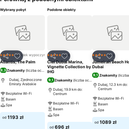
Wybrany pobyt
Podobne obiekty
Ośrodek wypoczynkowy
Hotel
Hotel
5 Kategoria
5 Kategoria
5 Kategoria
Udostępnij
Dodaj do ulubionych
Udostępnij
Dodaj do ulubionych
Udostępnij
Dodaj do
Atlantis, The Palm
Ciel Dubai Marina,
Jumeirah Beach Ho
Vignette Collection by
Dubai
9,3
Znakomity
(
liczba ocen: 138 265
)
IHG
9,1
Znakomity
(
liczb
Dubaj, Zjednoczone
9,1
Znakomity
(
liczba ocen: 1510
)
Emiraty Arabskie
Dubaj, 12.3 km do:
Centrum
Dubaj, 19.9 km do:
Bezpłatne Wi-Fi
Centrum
Bezpłatne Wi-Fi
Basen
Bezpłatne Wi-Fi
Basen
Spa
Basen
Spa
Spa
1193 zł
od
1089 zł
od
696 zł
od