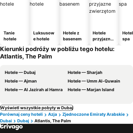
Tanie
Luksusow
Hotele z
Hotele
Hotel
hotele
e hotele
basenem
przyjazne
spa
zwierzęto
Kierunki podróży w pobliżu tego hotelu:
m
Atlantis, The Palm
Hotele — Dubaj
Hotele — Sharjah
Hotele — Ajman
Hotele — Umm Al-Quwain
Hotele — Al Jazirah al Hamra
Hotele — Marjan Island
Wyświetl wszystkie pobyty w Dubaj
Porównaj ceny hoteli
Azja
Zjednoczone Emiraty Arabskie
Dubai
Dubaj
Atlantis, The Palm