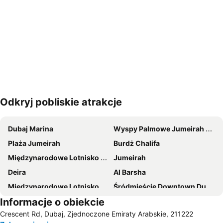
Odkryj pobliskie atrakcje
Powiększ mapę
Dubaj Marina
Wyspy Palmowe Jumeirah Dubaj
Plaża Jumeirah
Burdż Chalifa
Międzynarodowe Lotnisko Dubaj
Jumeirah
Deira
Al Barsha
Międzynarodowe Lotnisko Sharjah
Śródmieście Downtown Dubaj
Informacje o obiekcie
Burj Khalifa/Dubai Mall Metro Station
Dzielnica biznesowa w Dubaju
Crescent Rd, Dubaj, Zjednoczone Emiraty Arabskie, 211222
Zatoka Dubaj
Bur Dubai