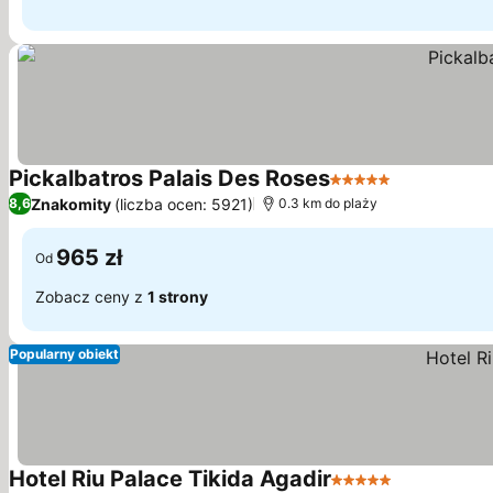
Pickalbatros Palais Des Roses
5 Kategoria
Znakomity
(liczba ocen: 5921)
8,6
0.3 km do plaży
965 zł
Od
Zobacz ceny z
1 strony
Popularny obiekt
Hotel Riu Palace Tikida Agadir
5 Kategoria