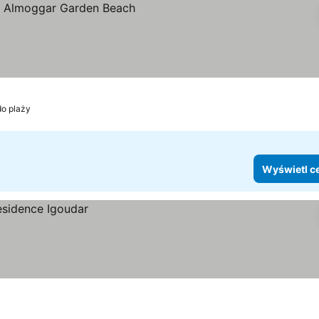
do plaży
Wyświetl c