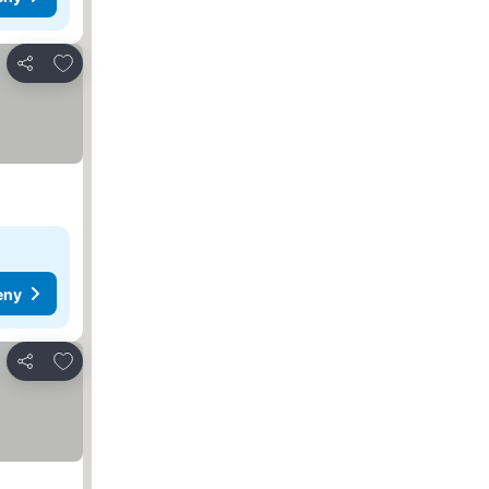
Dodaj do ulubionych
Udostępnij
eny
Dodaj do ulubionych
Udostępnij