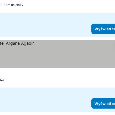
0.2 km do plaży
Wyświetl c
laży
Wyświetl c