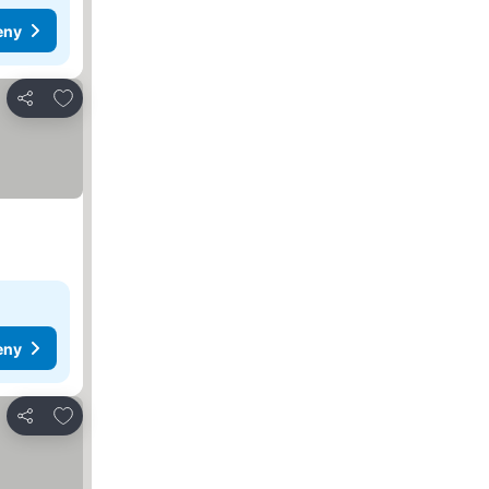
eny
Dodaj do ulubionych
Udostępnij
eny
Dodaj do ulubionych
Udostępnij