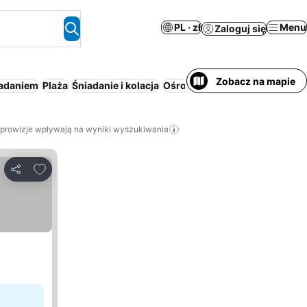
PL · zł
Menu
Zaloguj się
Zobacz na mapie
iadaniem
Plaża
Śniadanie i kolacja
Ośrodek wypoczynkowy
Pełn
 prowizje wpływają na wyniki wyszukiwania
Dodaj do ulubionych
Udostępnij