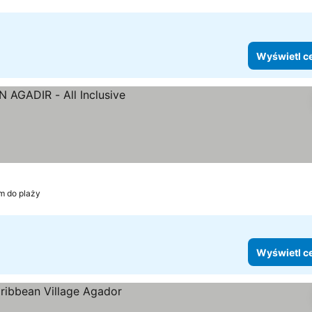
Wyświetl c
m do plaży
Wyświetl c