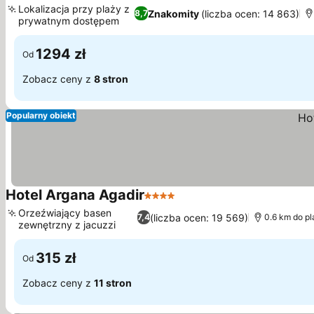
Lokalizacja przy plaży z
Znakomity
(liczba ocen: 14 863)
8,7
prywatnym dostępem
1294 zł
Od
Zobacz ceny z
8 stron
Popularny obiekt
Hotel Argana Agadir
4 Kategoria
Orzeźwiający basen
(liczba ocen: 19 569)
7,4
0.6 km do p
zewnętrzny z jacuzzi
315 zł
Od
Zobacz ceny z
11 stron