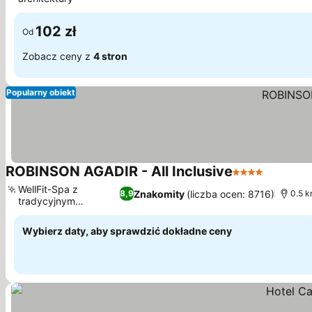
102 zł
Od
Zobacz ceny z
4 stron
Popularny obiekt
ROBINSON AGADIR - All Inclusive
4 Kategoria
WellFit-Spa z
Znakomity
(liczba ocen: 8716)
8,9
0.5 k
tradycyjnym
hammamem
Wybierz daty, aby sprawdzić dokładne ceny