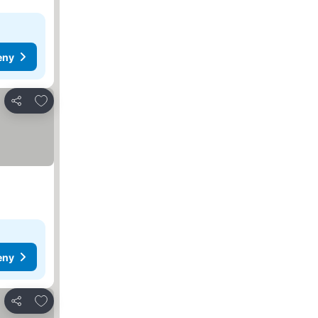
eny
Dodaj do ulubionych
Udostępnij
eny
Dodaj do ulubionych
Udostępnij