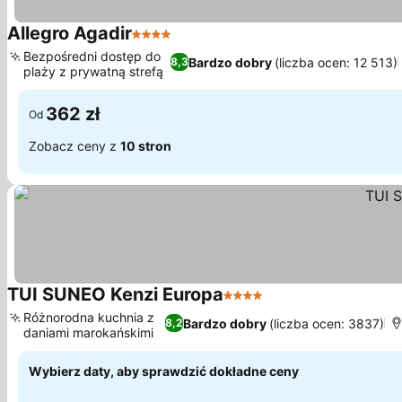
Allegro Agadir
4 Kategoria
Bezpośredni dostęp do
Bardzo dobry
(liczba ocen: 12 513)
8,3
plaży z prywatną strefą
362 zł
Od
Zobacz ceny z
10 stron
TUI SUNEO Kenzi Europa
4 Kategoria
Różnorodna kuchnia z
Bardzo dobry
(liczba ocen: 3837)
8,2
daniami marokańskimi
Wybierz daty, aby sprawdzić dokładne ceny