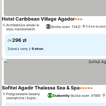
Hotel Caribbean Village Agador
3 Kategoria
Architektura wioski w
(liczba ocen: 7242)
6,3
0.6 km do plaż
stylu marokańskim
296 zł
Od
Zobacz ceny z
9 stron
Sofitel Agadir Thalassa Sea & Spa
5 Kategoria
Podgrzewane baseny
Znakomity
(liczba ocen: 9788)
8,9
zewnętrzne i bujne
ogrody