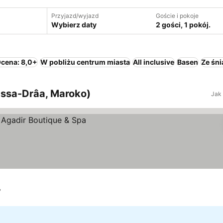
Przyjazd/wyjazd
Goście i pokoje
Wybierz daty
2 gości, 1 pokój.
cena: 8,0+
W pobliżu centrum miasta
All inclusive
Basen
Ze śn
assa-Drâa, Maroko)
Jak
y