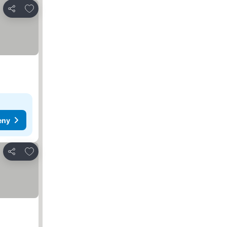
Dodaj do ulubionych
Udostępnij
eny
Dodaj do ulubionych
Udostępnij