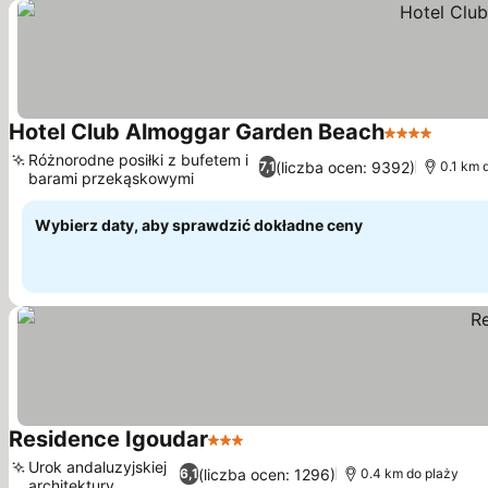
Hotel Club Almoggar Garden Beach
4 Kategoria
Różnorodne posiłki z bufetem i
(liczba ocen: 9392)
7,1
0.1 km 
barami przekąskowymi
Wybierz daty, aby sprawdzić dokładne ceny
Residence Igoudar
3 Kategoria
Urok andaluzyjskiej
(liczba ocen: 1296)
6,1
0.4 km do plaży
architektury