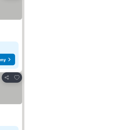
eny
Dodaj do ulubionych
Udostępnij