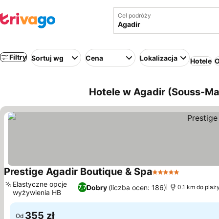
Cel podróży
Filtry
Sortuj wg
Cena
Lokalizacja
Hotele
O
Hotele w Agadir (Souss-M
Prestige Agadir Boutique & Spa
5 Kategoria
Elastyczne opcje
Dobry
(liczba ocen: 186)
7,7
0.1 km do plaż
wyżywienia HB
355 zł
Od