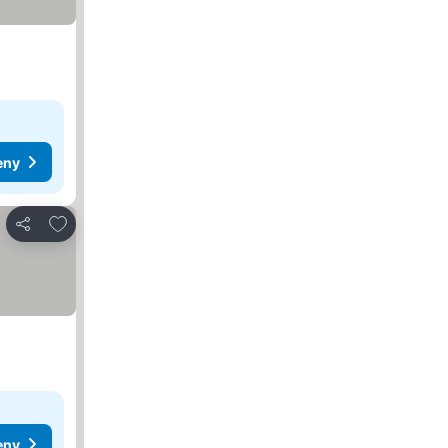
eny
Dodaj do ulubionych
Udostępnij
eny