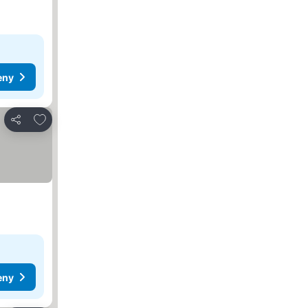
eny
Dodaj do ulubionych
Udostępnij
eny