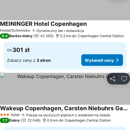
MEININGER Hotel Copenhagen
Hostel/Schronisko
Dynamiczny bar i restauracja
8,4
Bardzo dobry
42 350
0.2 km do: Copenhagen Central Station
301 zł
Od
Zobacz ceny z
3 stron
Wyświetl ceny
Udostępni
Do
Wakeup Copenhagen, Carsten Niebuhrs Gade
Hotel
Pokoje na wyższych piętrach z widokiem na miasto
3 Kategoria
7,7
Dobry
22 046
0.6 km do: Copenhagen Central Station