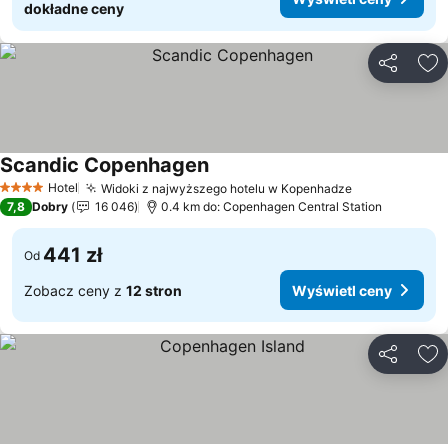
dokładne ceny
Udostępni
Do
Scandic Copenhagen
Hotel
Widoki z najwyższego hotelu w Kopenhadze
4 Kategoria
7,8
Dobry
16 046
0.4 km do: Copenhagen Central Station
441 zł
Od
Zobacz ceny z
12 stron
Wyświetl ceny
Udostępni
Do