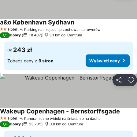
a&o København Sydhavn
Hotel
Parking na miejscu i przechowalnia rowerów
2 Kategoria
7,5
Dobry
18 407
3.1 km do: Centrum
243 zł
Od
Zobacz ceny z
9 stron
Wyświetl ceny
Udostępni
Do
Wakeup Copenhagen - Bernstorffsgade
Hotel
Panoramiczne widoki na śniadanie na dachu
2 Kategoria
7,8
Dobry
23 705
0.8 km do: Centrum