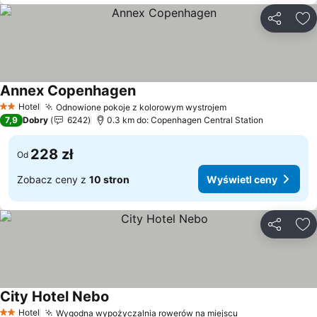
Udostępni
Do
Annex Copenhagen
Hotel
Odnowione pokoje z kolorowym wystrojem
2 Kategoria
7,9
Dobry
6242
0.3 km do: Copenhagen Central Station
228 zł
Od
Zobacz ceny z
10 stron
Wyświetl ceny
Udostępni
Do
City Hotel Nebo
Hotel
Wygodna wypożyczalnia rowerów na miejscu