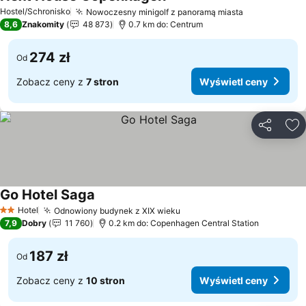
Hostel/Schronisko
Nowoczesny minigolf z panoramą miasta
8,6
Znakomity
48 873
0.7 km do: Centrum
274 zł
Od
Zobacz ceny z
7 stron
Wyświetl ceny
Udostępni
Do
Go Hotel Saga
Hotel
Odnowiony budynek z XIX wieku
2 Kategoria
7,9
Dobry
11 760
0.2 km do: Copenhagen Central Station
187 zł
Od
Zobacz ceny z
10 stron
Wyświetl ceny