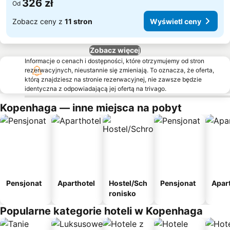
326 zł
Od
Zobacz ceny z
11 stron
Wyświetl ceny
Zobacz więcej
Informacje o cenach i dostępności, które otrzymujemy od stron
rezerwacyjnych, nieustannie się zmieniają. To oznacza, że oferta,
którą znajdziesz na stronie rezerwacyjnej, nie zawsze będzie
identyczna z odpowiadającą jej ofertą na trivago.
Kopenhaga — inne miejsca na pobyt
Pensjonat
Aparthotel
Hostel/Sch
Pensjonat
Apar
ronisko
Popularne kategorie hoteli w Kopenhaga