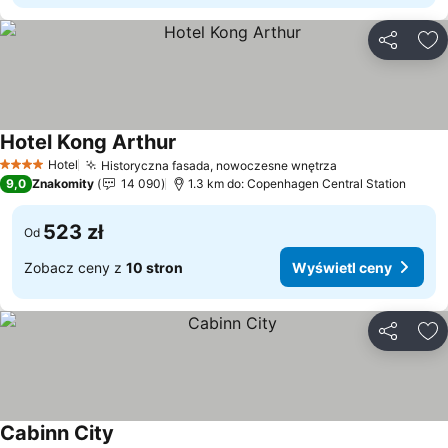
Udostępni
Do
Hotel Kong Arthur
Hotel
Historyczna fasada, nowoczesne wnętrza
4 Kategoria
9,0
Znakomity
14 090
1.3 km do: Copenhagen Central Station
523 zł
Od
Zobacz ceny z
10 stron
Wyświetl ceny
Udostępni
Do
Cabinn City