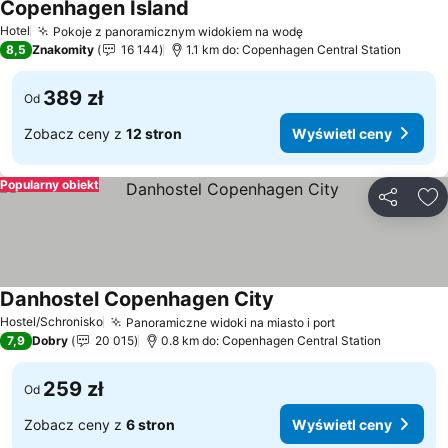
Copenhagen Island
Hotel
Pokoje z panoramicznym widokiem na wodę
8,5
Znakomity
16 144
1.1 km do: Copenhagen Central Station
389 zł
Od
Zobacz ceny z
12 stron
Wyświetl ceny
Popularny obiekt
Udostępni
Do
Danhostel Copenhagen City
Hostel/Schronisko
Panoramiczne widoki na miasto i port
7,9
Dobry
20 015
0.8 km do: Copenhagen Central Station
259 zł
Od
Zobacz ceny z
6 stron
Wyświetl ceny