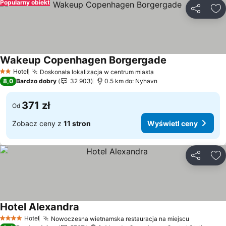
Popularny obiekt
Udostępni
Do
Wakeup Copenhagen Borgergade
Hotel
Doskonała lokalizacja w centrum miasta
2 Kategoria
8,0
Bardzo dobry
32 903
0.5 km do: Nyhavn
371 zł
Od
Zobacz ceny z
11 stron
Wyświetl ceny
Udostępni
Do
Hotel Alexandra
Hotel
Nowoczesna wietnamska restauracja na miejscu
4 Kategoria