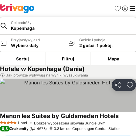
Ulubione
Zaloguj
Me
Cel podróży
Kopenhaga
Przyjazd/wyjazd
Goście i pokoje
Wybierz daty
2 gości, 1 pokój.
Sortuj
Filtruj
Mapa
Hotele w Kopenhaga (Dania)
Jak prowizje wpływają na wyniki wyszukiwania
Udostępni
Do
Manon les Suites by Guldsmeden Hotels
Hotel
Dobrze wyposażona siłownia Jungle Gym
5 Kategoria
8,8
Znakomity
4678
0.8 km do: Copenhagen Central Station