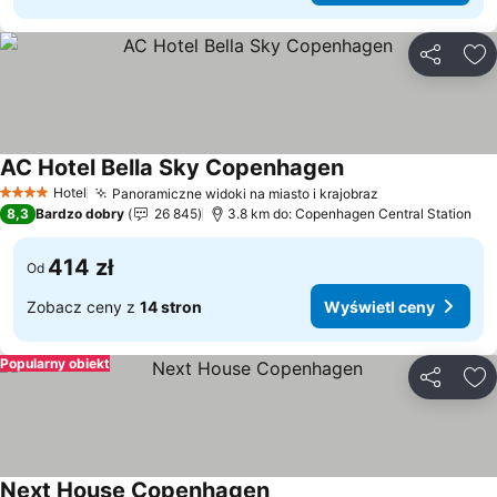
Udostępni
Do
AC Hotel Bella Sky Copenhagen
Hotel
Panoramiczne widoki na miasto i krajobraz
4 Kategoria
8,3
Bardzo dobry
26 845
3.8 km do: Copenhagen Central Station
414 zł
Od
Zobacz ceny z
14 stron
Wyświetl ceny
Popularny obiekt
Udostępni
Do
Next House Copenhagen