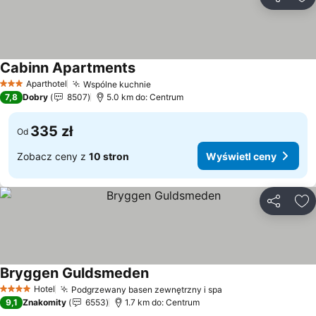
Udostępni
Do
Cabinn Apartments
Aparthotel
Wspólne kuchnie
3 Kategoria
7,8
Dobry
8507
5.0 km do: Centrum
335 zł
Od
Zobacz ceny z
10 stron
Wyświetl ceny
Udostępni
Do
Bryggen Guldsmeden
Hotel
Podgrzewany basen zewnętrzny i spa
4 Kategoria
9,1
Znakomity
6553
1.7 km do: Centrum