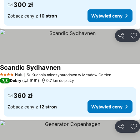
300 zł
Od
Zobacz ceny z
10 stron
Wyświetl ceny
Udostępni
Do
Scandic Sydhavnen
Hotel
Kuchnia międzynarodowa w Meadow Garden
4 Kategoria
7,8
Dobry
9161
0.7 km do plaży
360 zł
Od
Zobacz ceny z
12 stron
Wyświetl ceny
Udostępni
Do