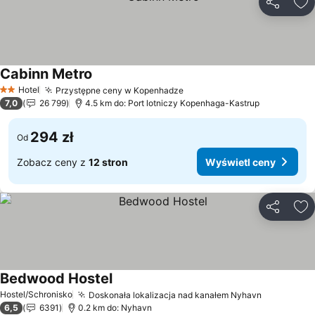
Udostępni
Do
Cabinn Metro
Hotel
Przystępne ceny w Kopenhadze
2 Kategoria
7,0
26 799
4.5 km do: Port lotniczy Kopenhaga-Kastrup
294 zł
Od
Zobacz ceny z
12 stron
Wyświetl ceny
Udostępni
Do
Bedwood Hostel
Hostel/Schronisko
Doskonała lokalizacja nad kanałem Nyhavn
6,5
6391
0.2 km do: Nyhavn