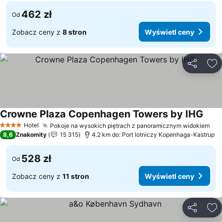
462 zł
Od
Zobacz ceny z
8 stron
Wyświetl ceny
Udostępni
Do
Crowne Plaza Copenhagen Towers by IHG
Hotel
Pokoje na wysokich piętrach z panoramicznym widokiem
4 Kategoria
8,6
Znakomity
15 315
4.2 km do: Port lotniczy Kopenhaga-Kastrup
528 zł
Od
Zobacz ceny z
11 stron
Wyświetl ceny
Udostępni
Do