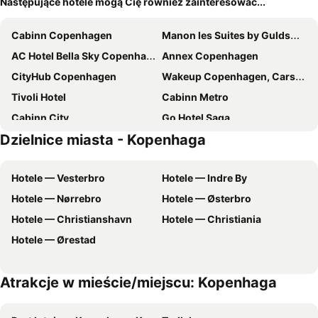
Następujące hotele mogą Cię również zainteresować...
Cabinn Copenhagen
Manon les Suites by Guldsmeden Hotels
AC Hotel Bella Sky Copenhagen
Annex Copenhagen
CityHub Copenhagen
Wakeup Copenhagen, Carsten Niebuhrs Gade
Tivoli Hotel
Cabinn Metro
Cabinn City
Go Hotel Saga
Dzielnice miasta - Kopenhaga
a&o København Nørrebro
Copenhagen Go Hotel
Scandic Copenhagen
where to sleep
Hotele — Vesterbro
Hotele — Indre By
Wakeup Copenhagen Borgergade
Scandic Sydhavnen
Hotele — Nørrebro
Hotele — Østerbro
a&o København Sydhavn
Wakeup Copenhagen - Bernstorffsgade
Hotele — Christianshavn
Hotele — Christiania
City Hotel Nebo
Hotel Copenhagen
Hotele — Ørestad
Scandic Falkoner
Scandic Palace Hotel
NH Collection Copenhagen
Scandic Sluseholmen
Atrakcje w mieście/miejscu: Kopenhaga
Scandic Spectrum
Moxy Copenhagen
Cabinn Scandinavia
Copenhagen Island