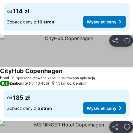
114 zł
Od
Zobacz ceny z
10 stron
Wyświetl ceny
Udostępni
Do
CityHub Copenhagen
Hotel
Spersonalizowana kapsuła sterowana aplikacją
9,3
Znakomity
13 405
1.5 km do: Centrum
185 zł
Od
Zobacz ceny z
5 stron
Wyświetl ceny
Udostępni
Do