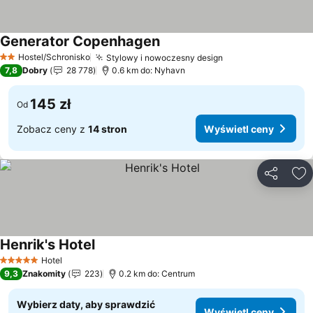
Generator Copenhagen
Hostel/Schronisko
Stylowy i nowoczesny design
2 Kategoria
7,8
Dobry
28 778
0.6 km do: Nyhavn
145 zł
Od
Zobacz ceny z
14 stron
Wyświetl ceny
Udostępni
Do
Henrik's Hotel
Hotel
5 Kategoria
9,3
Znakomity
223
0.2 km do: Centrum
Wybierz daty, aby sprawdzić
Wyświetl ceny