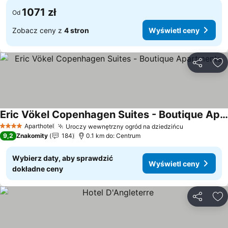
1071 zł
Od
Zobacz ceny z
4 stron
Wyświetl ceny
Udostępni
Do
Eric Vökel Copenhagen Suites - Boutique Apartments
Aparthotel
Uroczy wewnętrzny ogród na dziedzińcu
4 Kategoria
9,2
Znakomity
184
0.1 km do: Centrum
Wybierz daty, aby sprawdzić
Wyświetl ceny
dokładne ceny
Udostępni
Do