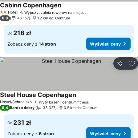
Cabinn Copenhagen
Hotel
Wypożyczalnia rowerów na miejscu
2 Kategoria
6,8
46 157
1.2 km do: Centrum
218 zł
Od
Zobacz ceny z
14 stron
Wyświetl ceny
Udostępni
Do
Steel House Copenhagen
Hostel/Schronisko
Kryty basen i centrum fitness
8,4
Bardzo dobry
33 327
0.5 km do: Centrum
231 zł
Od
Zobacz ceny z
6 stron
Wyświetl ceny