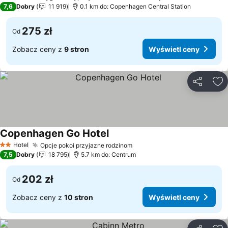
2 Kategoria
7,6
Dobry
11 919
0.1 km do: Copenhagen Central Station
275 zł
Od
Zobacz ceny z
9 stron
Wyświetl ceny
Udostępni
Do
Copenhagen Go Hotel
Hotel
Opcje pokoi przyjazne rodzinom
2 Kategoria
7,5
Dobry
18 795
5.7 km do: Centrum
202 zł
Od
Zobacz ceny z
10 stron
Wyświetl ceny