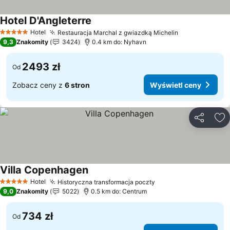
Hotel D'Angleterre
Hotel
Restauracja Marchal z gwiazdką Michelin
5 Kategoria
9,3
Znakomity
3424
0.4 km do: Nyhavn
2493 zł
Od
Zobacz ceny z
6 stron
Wyświetl ceny
Udostępni
Do
Villa Copenhagen
Hotel
Historyczna transformacja poczty
5 Kategoria
9,0
Znakomity
5022
0.5 km do: Centrum
734 zł
Od