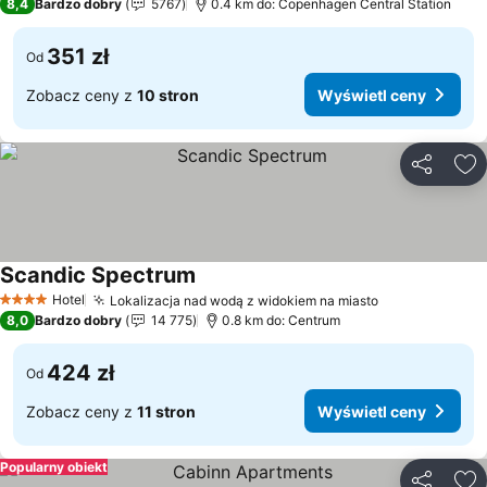
8,4
Bardzo dobry
5767
0.4 km do: Copenhagen Central Station
351 zł
Od
Zobacz ceny z
10 stron
Wyświetl ceny
Udostępni
Do
Scandic Spectrum
Hotel
Lokalizacja nad wodą z widokiem na miasto
4 Kategoria
8,0
Bardzo dobry
14 775
0.8 km do: Centrum
424 zł
Od
Zobacz ceny z
11 stron
Wyświetl ceny
Popularny obiekt