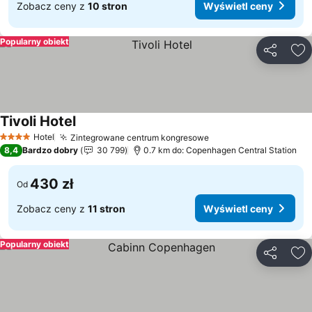
Zobacz ceny z
10 stron
Wyświetl ceny
Popularny obiekt
Udostępni
Do
Tivoli Hotel
Hotel
Zintegrowane centrum kongresowe
4 Kategoria
8,4
Bardzo dobry
30 799
0.7 km do: Copenhagen Central Station
430 zł
Od
Zobacz ceny z
11 stron
Wyświetl ceny
Popularny obiekt
Udostępni
Do