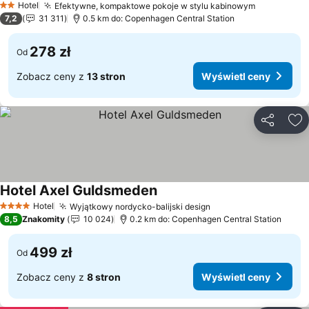
Hotel
Efektywne, kompaktowe pokoje w stylu kabinowym
2 Kategoria
7,2
31 311
0.5 km do: Copenhagen Central Station
278 zł
Od
Zobacz ceny z
13 stron
Wyświetl ceny
Udostępni
Do
Hotel Axel Guldsmeden
Hotel
Wyjątkowy nordycko-balijski design
4 Kategoria
8,5
Znakomity
10 024
0.2 km do: Copenhagen Central Station
499 zł
Od
Zobacz ceny z
8 stron
Wyświetl ceny