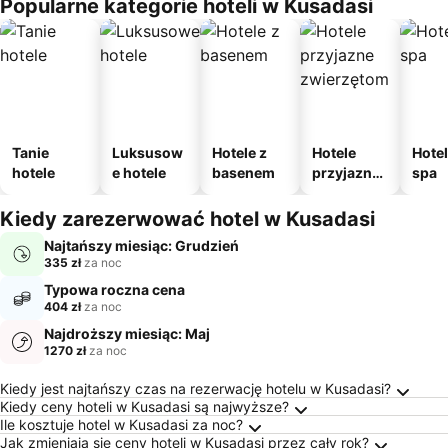
Popularne kategorie hoteli w Kusadasi
Tanie
Luksusow
Hotele z
Hotele
Hotel
hotele
e hotele
basenem
przyjazne
spa
zwierzęto
m
Kiedy zarezerwować hotel w Kusadasi
Najtańszy miesiąc: Grudzień
335 zł
za noc
Typowa roczna cena
404 zł
za noc
Najdroższy miesiąc: Maj
1270 zł
za noc
Najczęściej Zadawane Pytania o Kusadasi
Kiedy jest najtańszy czas na rezerwację hotelu w Kusadasi?
Kiedy ceny hoteli w Kusadasi są najwyższe?
Ile kosztuje hotel w Kusadasi za noc?
Jak zmieniają się ceny hoteli w Kusadasi przez cały rok?