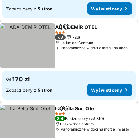
Zobacz ceny z
5 stron
Wyświetl ceny
ADA DEMİR OTEL
Udostępnij
Dodaj do ulubionych
Wyświetl
3 Kategoria
7,3
726
1.4 km do: Centrum
Panoramiczne widoki z tarasu na dachu
Wyś
170 zł
Od
Zobacz ceny z
5 stron
Wyświetl ceny
La Bella Suit Otel
Udostępnij
Dodaj do ulubionych
Wyświetl
3 Kategoria
8,4
Bardzo dobry
810
0.9 km do: Centrum
Panoramiczne widoki na morze i miasto
Wyś