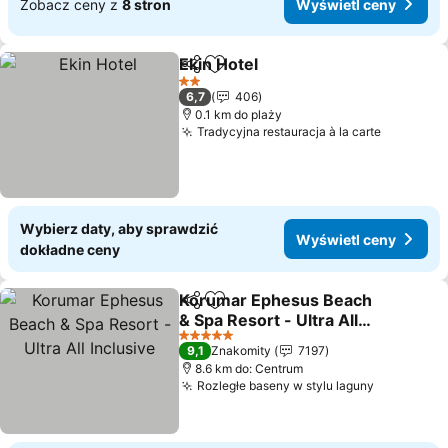
Zobacz ceny z
8 stron
Wyświetl ceny
Ekin Hotel
Udostępnij
Dodaj do ulubionych
Wyświetl ceny
2 Kategoria
6,7
406
0.1 km do plaży
Tradycyjna restauracja à la carte
Wyświetl
Wybierz daty, aby sprawdzić
Wyświetl ceny
dokładne ceny
Korumar Ephesus Beach
Udostępnij
Dodaj do ulubionych
& Spa Resort - Ultra All
Inclusive
Wyświetl ceny
5 Kategoria
9,1
Znakomity
7197
8.6 km do: Centrum
Rozległe baseny w stylu laguny
Wyświetl