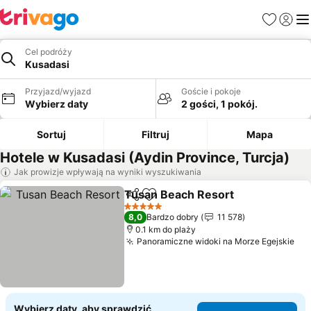
Ulubione
Zaloguj
Me
Cel podróży
Kusadasi
Przyjazd/wyjazd
Goście i pokoje
Wybierz daty
2 gości, 1 pokój.
Sortuj
Filtruj
Mapa
Hotele w Kusadasi (Aydin Province, Turcja)
Jak prowizje wpływają na wyniki wyszukiwania
Tusan Beach Resort
Udostępnij
Dodaj do ulubionych
Wyświ
5 Kategoria
8,0
Bardzo dobry
11 578
0.1 km do plaży
Panoramiczne widoki na Morze Egejskie
Wy
Wybierz daty, aby sprawdzić