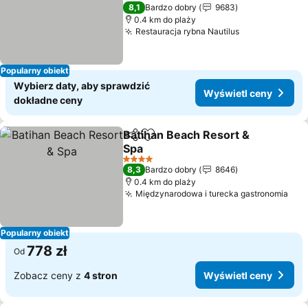
Wyświetl ceny
4 Kategoria
8,1
Bardzo dobry
9683
0.4 km do plaży
Restauracja rybna Nautilus
Wyświetl cen
Popularny obiekt
Wybierz daty, aby sprawdzić
Wyświetl ceny
dokładne ceny
Batihan Beach Resort &
Udostępnij
Dodaj do ulubionych
Spa
Wyświetl ceny
4 Kategoria
8,3
Bardzo dobry
8646
0.4 km do plaży
Międzynarodowa i turecka gastronomia
Wyś
Popularny obiekt
778 zł
Od
Zobacz ceny z
4 stron
Wyświetl ceny