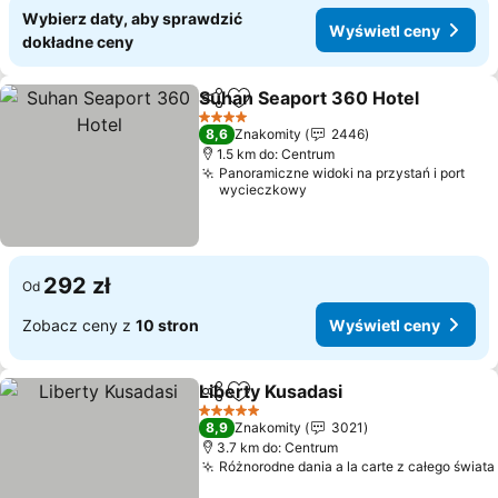
Wybierz daty, aby sprawdzić
Wyświetl ceny
dokładne ceny
Suhan Seaport 360 Hotel
Udostępnij
Dodaj do ulubionych
4 Kategoria
8,6
Znakomity
2446
1.5 km do: Centrum
Panoramiczne widoki na przystań i port
wycieczkowy
292 zł
Od
Zobacz ceny z
10 stron
Wyświetl ceny
Liberty Kusadasi
Udostępnij
Dodaj do ulubionych
Wyświetl 
5 Kategoria
8,9
Znakomity
3021
3.7 km do: Centrum
Różnorodne dania a la carte z całego świata