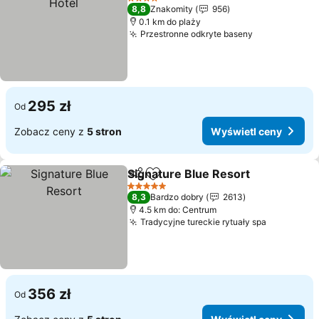
4 Kategoria
8,8
Znakomity
956
0.1 km do plaży
Przestronne odkryte baseny
Wyświetl ce
295 zł
Od
Zobacz ceny z
5 stron
Wyświetl ceny
Signature Blue Resort
Udostępnij
Dodaj do ulubionych
Wyśw
5 Kategoria
8,3
Bardzo dobry
2613
4.5 km do: Centrum
Tradycyjne tureckie rytuały spa
Wyświetl
356 zł
Od