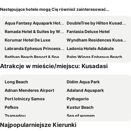
Następujące hotele mogą Cię również zainteresować...
Aqua Fantasy Aquapark Hotel & Spa - Ultra All Inclusive
DoubleTree by Hilton Kusadasi
Ramada Hotel & Suites by Wyndham Kusadasi
Fantasia Deluxe Hotel
Korumar Hotel De Luxe
Wyndham Residences Kusadasi Golf & Spa
Labranda Ephesus Princess - All Inclusive
Ladonia Hotels Adakule
Batihan Beach Resort & Spa
Palm Wings Ephesus Beach Resort
Atrakcje w mieście/miejscu: Kusadasi
Sunis Efes Royal Palace Resort & Spa
Sealight Resort Hotel
Seven For Life Thermal Hotel
City's Hill Hotel
Long Beach
Didim Aqua Park
Charisma De Luxe Hotel
Palm Wings Kusadasi Beach Resort & Spa
Adnan Menderes Airport
Adaland Aquapark
Korumar Ephesus Beach & Spa Resort - Ultra All Inclusive
Arora Hotel
Port lotniczy Samos
Pythagorio
Infinity By Yelken Aquapark & Resorts
Flora Garden Ephesus Hotel
Pefkos
Kustur Beach
Qlusive Hotel
Batıhan Vadi Hotel
Tsamadou
Sea of women
Marbel Hotel by Palm Wings
Signature Blue Resort
Najpopularniejsze Kierunki
Kusadasi Port
Green Beach
Hotel Akbulut & Spa
Palmin Hotel