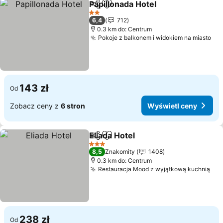
Papillonada Hotel
Udostępnij
Dodaj do ulubionych
Wyświetl
2 Kategoria
6,4
712
0.3 km do: Centrum
Pokoje z balkonem i widokiem na miasto
Wy
143 zł
Od
Zobacz ceny z
6 stron
Wyświetl ceny
Eliada Hotel
Udostępnij
Dodaj do ulubionych
Wyświetl ceny
3 Kategoria
8,5
Znakomity
1408
0.3 km do: Centrum
Restauracja Mood z wyjątkową kuchnią
Wyś
238 zł
Od