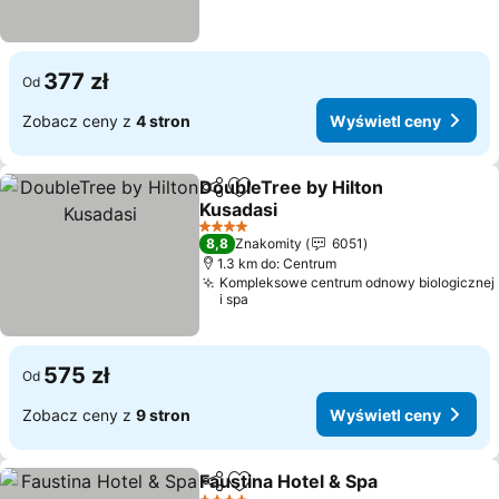
377 zł
Od
Zobacz ceny z
4 stron
Wyświetl ceny
DoubleTree by Hilton
Udostępnij
Dodaj do ulubionych
Kusadasi
Wyświetl ceny
4 Kategoria
8,8
Znakomity
6051
1.3 km do: Centrum
Kompleksowe centrum odnowy biologicznej
i spa
575 zł
Od
Zobacz ceny z
9 stron
Wyświetl ceny
Faustina Hotel & Spa
Udostępnij
Dodaj do ulubionych
Wyświ