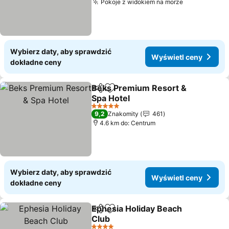
Pokoje z widokiem na morze
Wyświetl c
Wybierz daty, aby sprawdzić
Wyświetl ceny
dokładne ceny
Beks Premium Resort &
Udostępnij
Dodaj do ulubionych
Spa Hotel
Wyświetl ceny
5 Kategoria
9,2
Znakomity
461
4.6 km do: Centrum
Wybierz daty, aby sprawdzić
Wyświetl ceny
dokładne ceny
Ephesia Holiday Beach
Udostępnij
Dodaj do ulubionych
Club