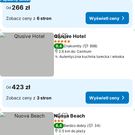
266 zł
Od
Zobacz ceny z
6 stron
Wyświetl ceny
Qlusive Hotel
Udostępnij
Dodaj do ulubionych
Wyświetl cen
5 Kategoria
9,4
Znakomity
898
2.6 km do: Centrum
Autentyczna kuchnia turecka i włoska
Wyśw
423 zł
Od
Zobacz ceny z
3 stron
Wyświetl ceny
Nuova Beach
Udostępnij
Dodaj do ulubionych
Wyświetl cen
3 Kategoria
8,4
Bardzo dobry
34
0.5 km do plaży