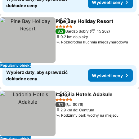
Wyświetl ceny
dokładne ceny
Pine Bay Holiday Resort
Udostępnij
Dodaj do ulubionych
Wy
5 Kategoria
8,2
Bardzo dobry
15 262
0.2 km do plaży
Różnorodna kuchnia międzynarodowa
Wyśw
Popularny obiekt
Wybierz daty, aby sprawdzić
Wyświetl ceny
dokładne ceny
Ladonia Hotels Adakule
Udostępnij
Dodaj do ulubionych
Wy
5 Kategoria
7,1
8076
2.9 km do: Centrum
Rodzinny park wodny na miejscu
Wyświet
Popularny obiekt