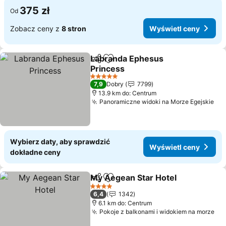
375 zł
Od
Zobacz ceny z
8 stron
Wyświetl ceny
Labranda Ephesus
Udostępnij
Dodaj do ulubionych
Princess
Wyświetl ceny
5 Kategoria
7,9
Dobry
7799
13.9 km do: Centrum
Panoramiczne widoki na Morze Egejskie
Wy
Wybierz daty, aby sprawdzić
Wyświetl ceny
dokładne ceny
My Aegean Star Hotel
Udostępnij
Dodaj do ulubionych
Wyśw
4 Kategoria
6,4
1342
6.1 km do: Centrum
Pokoje z balkonami i widokiem na morze
Wy