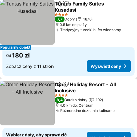
Tuntas Family Suites
Udostępnij
Dodaj do ulubionych
Kusadasi
Wyświetl ceny
4 Kategoria
7,7
Dobry
1876
0.5 km do plaży
Tradycyjny turecki bufet wieczorny
Wyświe
Popularny obiekt
180 zł
Od
Zobacz ceny z
11 stron
Wyświetl ceny
Omer Holiday Resort - All
Udostępnij
Dodaj do ulubionych
Inclusive
Wyświetl ceny
4 Kategoria
8,4
Bardzo dobry
192
4.0 km do: Centrum
Różnorodne doznania kulinarne
Wyświetl
Wybierz daty, aby sprawdzić