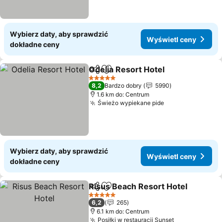
Wybierz daty, aby sprawdzić
Wyświetl ceny
dokładne ceny
Odelia Resort Hotel
Udostępnij
Dodaj do ulubionych
Wyświe
5 Kategoria
8,2
Bardzo dobry
5990
1.6 km do: Centrum
Świeżo wypiekane pide
Wyświetl ceny
Wybierz daty, aby sprawdzić
Wyświetl ceny
dokładne ceny
Risus Beach Resort Hotel
Udostępnij
Dodaj do ulubionych
5 Kategoria
6,2
265
6.1 km do: Centrum
Posiłki w restauracji Sunset
Wyświetl ce