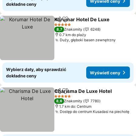
Wyświetl ceny
dokładne ceny
Korumar Hotel De Luxe
Udostępnij
Dodaj do ulubionych
Wy
5 Kategoria
8,7
Znakomity
6248
0.7 km do plaży
Duży, głęboki basen zewnętrzny
Wyświetl
Wybierz daty, aby sprawdzić
Wyświetl ceny
dokładne ceny
Charisma De Luxe Hotel
Udostępnij
Dodaj do ulubionych
Wy
5 Kategoria
8,6
Znakomity
7780
1.7 km do: Centrum
Dostęp do centrum Kusadasi na piechotę
Wy