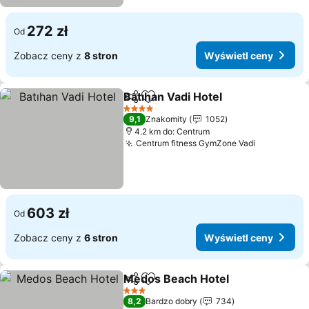
272 zł
Od
Zobacz ceny z
8 stron
Wyświetl ceny
Batıhan Vadi Hotel
Udostępnij
Dodaj do ulubionych
Wyświet
4 Kategoria
9,1
Znakomity
1052
4.2 km do: Centrum
Centrum fitness GymZone Vadi
Wyświetl 
603 zł
Od
Zobacz ceny z
6 stron
Wyświetl ceny
Medos Beach Hotel
Udostępnij
Dodaj do ulubionych
Wyświe
3 Kategoria
8,2
Bardzo dobry
734