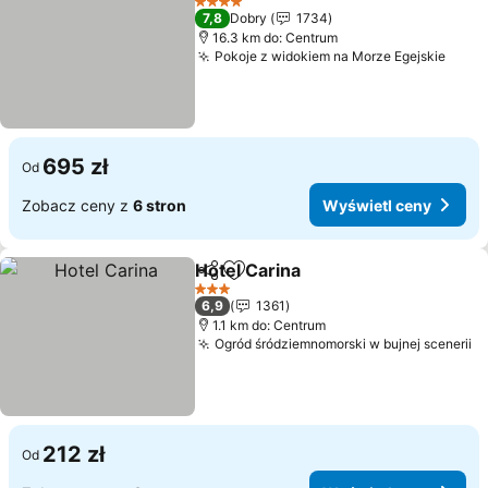
4 Kategoria
7,8
Dobry
1734
16.3 km do: Centrum
Pokoje z widokiem na Morze Egejskie
Wyśw
695 zł
Od
Zobacz ceny z
6 stron
Wyświetl ceny
Hotel Carina
Udostępnij
Dodaj do ulubionych
Wyświetl cen
3 Kategoria
6,9
1361
1.1 km do: Centrum
Ogród śródziemnomorski w bujnej scenerii
W
212 zł
Od