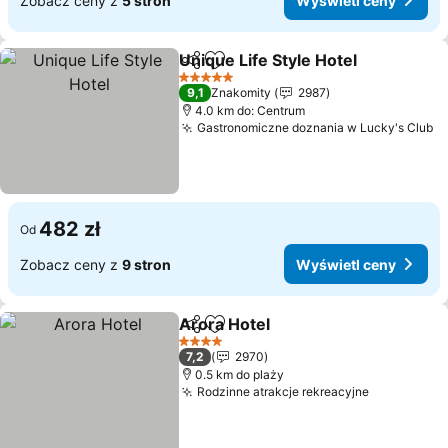
Zobacz ceny z
5 stron
Wyświetl ceny
Unique Life Style Hotel
Udostępnij
Dodaj do ulubionych
Wyś
5 Kategoria
9,1
Znakomity
2987
4.0 km do: Centrum
Gastronomiczne doznania w Lucky's Club
W
482 zł
Od
Zobacz ceny z
9 stron
Wyświetl ceny
Arora Hotel
Udostępnij
Dodaj do ulubionych
Wyświetl ceny
4 Kategoria
7,2
2970
0.5 km do plaży
Rodzinne atrakcje rekreacyjne
Wyświetl 