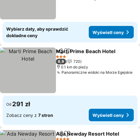
Wybierz daty, aby sprawdzić
Wyświetl ceny
dokładne ceny
Marti Prime Beach Hotel
Udostępnij
Dodaj do ulubionych
W
3 Kategoria
6,9
720
0.1 km do plaży
Panoramiczne widoki na Morze Egejskie
Wy
291 zł
Od
Zobacz ceny z
7 stron
Wyświetl ceny
Ada Newday Resort Hotel
Udostępnij
Dodaj do ulubionych