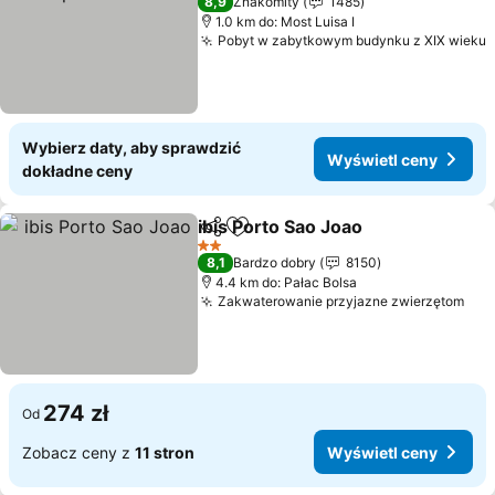
8,9
Znakomity
1485
1.0 km do: Most Luisa I
Pobyt w zabytkowym budynku z XIX wieku
Wybierz daty, aby sprawdzić
Wyświetl ceny
dokładne ceny
ibis Porto Sao Joao
Udostępnij
Dodaj do ulubionych
2 Kategoria
8,1
Bardzo dobry
8150
4.4 km do: Pałac Bolsa
Zakwaterowanie przyjazne zwierzętom
274 zł
Od
Zobacz ceny z
11 stron
Wyświetl ceny