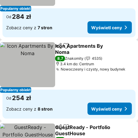
Popularny obiekt
284 zł
Od
Zobacz ceny z
7 stron
Wyświetl ceny
Icon Apartments By
Udostępnij
Dodaj do ulubionych
Noma
8,7
Znakomity
4535
3.4 km do: Centrum
Nowoczesny i czysty, nowy budynek
Popularny obiekt
254 zł
Od
Zobacz ceny z
8 stron
Wyświetl ceny
GuestReady - Portfolio
Udostępnij
Dodaj do ulubionych
GuestHouse