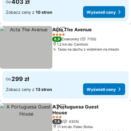
403 zł
Od
Zobacz ceny z
10 stron
Wyświetl ceny
Acta The Avenue
Udostępnij
Dodaj do ulubionych
4 Kategoria
8,9
Znakomity
7155
1.2 km do: Centrum
Taras na dachu z widokiem na miasto
299 zł
Od
Zobacz ceny z
13 stron
Wyświetl ceny
A Portuguesa Guest
Udostępnij
Dodaj do ulubionych
House
3 Kategoria
7,4
4305
1.1 km do: Pałac Bolsa