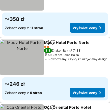
358 zł
Od
Zobacz ceny z
11 stron
Wyświetl ceny
Moov Hotel Porto Norte
Udostępnij
Dodaj do ulubionych
2 Kategoria
8,8
Znakomity
7433
5.6 km do: Pałac Bolsa
Nowoczesny, czysty i funkcjonalny design
246 zł
Od
Zobacz ceny z
9 stron
Wyświetl ceny
Oca Oriental Porto Hotel
Udostępnij
Dodaj do ulubionych