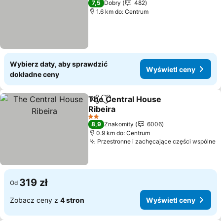
7,5
Dobry
482
1.6 km do: Centrum
Wybierz daty, aby sprawdzić
Wyświetl ceny
dokładne ceny
The Central House
Udostępnij
Dodaj do ulubionych
Ribeira
2 Kategoria
8,9
Znakomity
6006
0.9 km do: Centrum
Przestronne i zachęcające części wspólne
319 zł
Od
Zobacz ceny z
4 stron
Wyświetl ceny