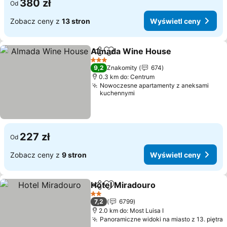
380 zł
Od
Zobacz ceny z
13 stron
Wyświetl ceny
Almada Wine House
Udostępnij
Dodaj do ulubionych
3 Kategoria
9,2
Znakomity
674
0.3 km do: Centrum
Nowoczesne apartamenty z aneksami
kuchennymi
227 zł
Od
Zobacz ceny z
9 stron
Wyświetl ceny
Hotel Miradouro
Udostępnij
Dodaj do ulubionych
2 Kategoria
7,2
6799
2.0 km do: Most Luisa I
Panoramiczne widoki na miasto z 13. piętra