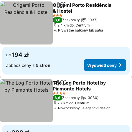
Origami Porto Residência
Udostępnij
Dodaj do ulubionych
& Hostel
3 Kategoria
8,6
Znakomity
1037
2.4 km do: Centrum
Prywatne balkony lub patia
194 zł
Od
Zobacz ceny z
5 stron
Wyświetl ceny
The Log Porto Hotel by
Udostępnij
Dodaj do ulubionych
Piamonte Hotels
4 Kategoria
8,6
Znakomity
3030
2.7 km do: Centrum
Nowoczesny i elegancki design