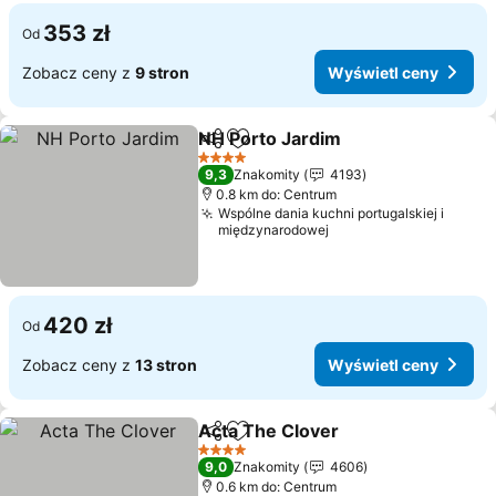
353 zł
Od
Zobacz ceny z
9 stron
Wyświetl ceny
NH Porto Jardim
Udostępnij
Dodaj do ulubionych
4 Kategoria
9,3
Znakomity
4193
0.8 km do: Centrum
Wspólne dania kuchni portugalskiej i
międzynarodowej
420 zł
Od
Zobacz ceny z
13 stron
Wyświetl ceny
Acta The Clover
Udostępnij
Dodaj do ulubionych
4 Kategoria
9,0
Znakomity
4606
0.6 km do: Centrum