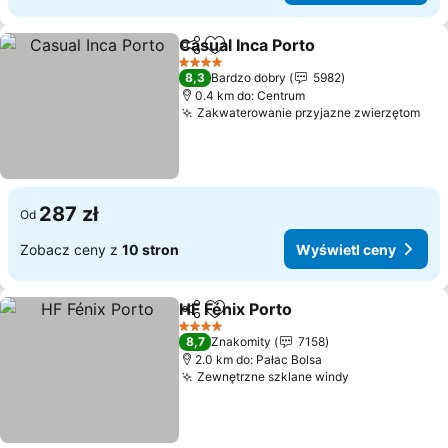
Casual Inca Porto
Udostępnij
Dodaj do ulubionych
4 Kategoria
8,3
Bardzo dobry
5982
0.4 km do: Centrum
Zakwaterowanie przyjazne zwierzętom
287 zł
Od
Zobacz ceny z
10 stron
Wyświetl ceny
HF Fénix Porto
Udostępnij
Dodaj do ulubionych
4 Kategoria
8,7
Znakomity
7158
2.0 km do: Pałac Bolsa
Zewnętrzne szklane windy