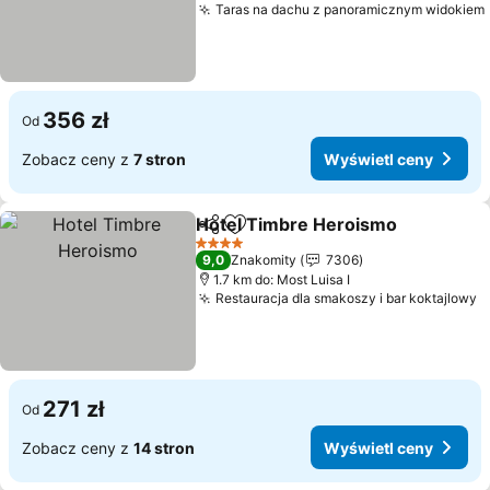
Taras na dachu z panoramicznym widokiem
356 zł
Od
Zobacz ceny z
7 stron
Wyświetl ceny
Hotel Timbre Heroismo
Udostępnij
Dodaj do ulubionych
4 Kategoria
9,0
Znakomity
7306
1.7 km do: Most Luisa I
Restauracja dla smakoszy i bar koktajlowy
271 zł
Od
Zobacz ceny z
14 stron
Wyświetl ceny