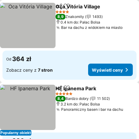
Oca Vitória Village
Udostępnij
Dodaj do ulubionych
4 Kategoria
8,9
Znakomity
1493
0.4 km do: Pałac Bolsa
Bar na dachu z widokiem na miasto
364 zł
Od
Zobacz ceny z
7 stron
Wyświetl ceny
HF Ipanema Park
Udostępnij
Dodaj do ulubionych
5 Kategoria
8,4
Bardzo dobry
11 502
3.2 km do: Pałac Bolsa
Panoramiczny basen i bar na dachu
Popularny obiekt