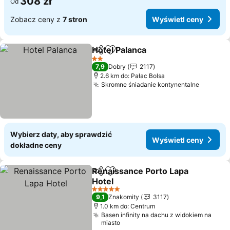
308 zł
Od
Zobacz ceny z
7 stron
Wyświetl ceny
Hotel Palanca
Udostępnij
Dodaj do ulubionych
2 Kategoria
7,9
Dobry
2117
2.6 km do: Pałac Bolsa
Skromne śniadanie kontynentalne
Wybierz daty, aby sprawdzić
Wyświetl ceny
dokładne ceny
Renaissance Porto Lapa
Udostępnij
Dodaj do ulubionych
Hotel
5 Kategoria
9,1
Znakomity
3117
1.0 km do: Centrum
Basen infinity na dachu z widokiem na
miasto