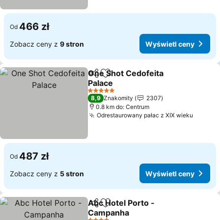
466 zł
Od
Zobacz ceny z
9 stron
Wyświetl ceny
One Shot Cedofeita
Udostępnij
Dodaj do ulubionych
Palace
5 Kategoria
8,9
Znakomity
2307
0.8 km do: Centrum
Odrestaurowany pałac z XIX wieku
487 zł
Od
Zobacz ceny z
5 stron
Wyświetl ceny
Abc Hotel Porto -
Udostępnij
Dodaj do ulubionych
Campanha