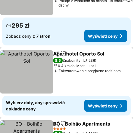
Pokoje z widokiem na miasto lub terakotowe
dachy
295 zł
Od
Zobacz ceny z
7 stron
Wyświetl ceny
Aparthotel Oporto Sol
Udostępnij
Dodaj do ulubionych
8,5
Znakomity
236
0.4 km do: Most Luisa I
Zakwaterowanie przyjazne rodzinom
Wybierz daty, aby sprawdzić
Wyświetl ceny
dokładne ceny
BO - Bolhão Apartments
Udostępnij
Dodaj do ulubionych
4 Kategoria