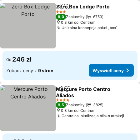
Zero Box Lodge Porto
Udostępnij
Dodaj do ulubionych
3 Kategoria
9,0
Znakomity
6753
0.3 km do: Centrum
Unikalna koncepcja pokoi „box”
246 zł
Od
Zobacz ceny z
9 stron
Wyświetl ceny
Mercure Porto Centro
Udostępnij
Dodaj do ulubionych
Aliados
4 Kategoria
9,5
Znakomity
3825
0.3 km do: Centrum
Centralna lokalizacja blisko atrakcji