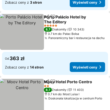
Zobacz ceny z
3 stron
Wyświetl ceny
Porto Palácio Hotel by
Udostępnij
Dodaj do ulubionych
The Editory
5 Kategoria
8,7
Znakomity
10 343
3.7 km do: Pałac Bolsa
Panoramiczny bar i restauracja na dachu
363 zł
Od
Zobacz ceny z
14 stron
Wyświetl ceny
Moov Hotel Porto Centro
Udostępnij
Dodaj do ulubionych
2 Kategoria
8,7
Znakomity
11 403
0.7 km do: Most Luisa I
Doskonała lokalizacja w centrum Porto