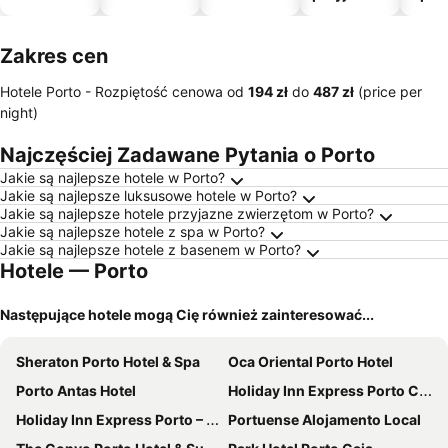
zwierzęto
m
Zakres cen
Hotele Porto -
Rozpiętość cenowa
od
‎194 zł
do
‎487 zł
(price per
night)
Najczęściej Zadawane Pytania o Porto
Jakie są najlepsze hotele w Porto?
Jakie są najlepsze luksusowe hotele w Porto?
Jakie są najlepsze hotele przyjazne zwierzętom w Porto?
Jakie są najlepsze hotele z spa w Porto?
Jakie są najlepsze hotele z basenem w Porto?
Hotele — Porto
Następujące hotele mogą Cię również zainteresować...
Sheraton Porto Hotel & Spa
Oca Oriental Porto Hotel
Porto Antas Hotel
Holiday Inn Express Porto City Centre By Ihg
Holiday Inn Express Porto – Boavista By Ihg
Portuense Alojamento Local