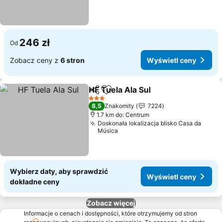
246 zł
Od
Zobacz ceny z
6 stron
Wyświetl ceny
HF Tuela Ala Sul
Udostępnij
Dodaj do ulubionych
3 Kategoria
8,5
Znakomity
7224
1.7 km do: Centrum
Doskonała lokalizacja blisko Casa da
Música
Wybierz daty, aby sprawdzić
Wyświetl ceny
dokładne ceny
Zobacz więcej
Informacje o cenach i dostępności, które otrzymujemy od stron