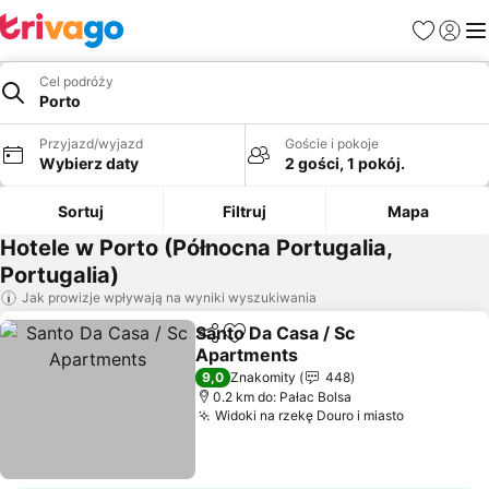
Ulubione
Zaloguj
Me
Cel podróży
Porto
Przyjazd/wyjazd
Goście i pokoje
Wybierz daty
2 gości, 1 pokój.
Sortuj
Filtruj
Mapa
Hotele w Porto (Północna Portugalia,
Portugalia)
Jak prowizje wpływają na wyniki wyszukiwania
Santo Da Casa / Sc
Udostępnij
Dodaj do ulubionych
Apartments
9,0
Znakomity
448
0.2 km do: Pałac Bolsa
Widoki na rzekę Douro i miasto