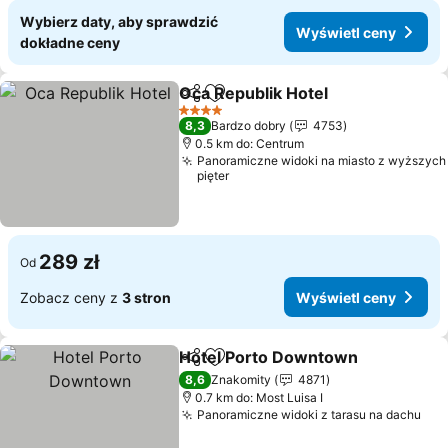
Wybierz daty, aby sprawdzić
Wyświetl ceny
dokładne ceny
Oca Republik Hotel
Udostępnij
Dodaj do ulubionych
4 Kategoria
8,3
Bardzo dobry
4753
0.5 km do: Centrum
Panoramiczne widoki na miasto z wyższych
pięter
289 zł
Od
Zobacz ceny z
3 stron
Wyświetl ceny
Hotel Porto Downtown
Udostępnij
Dodaj do ulubionych
8,6
Znakomity
4871
0.7 km do: Most Luisa I
Panoramiczne widoki z tarasu na dachu