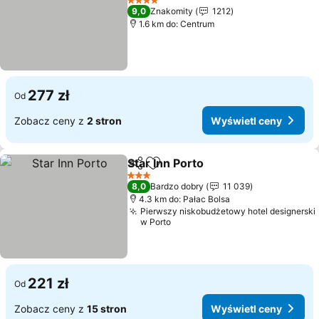
4 Kategoria
9,0
Znakomity
1212
1.6 km do: Centrum
277 zł
Od
Zobacz ceny z
2 stron
Wyświetl ceny
Star Inn Porto
Udostępnij
Dodaj do ulubionych
3 Kategoria
8,0
Bardzo dobry
11 039
4.3 km do: Pałac Bolsa
Pierwszy niskobudżetowy hotel designerski
w Porto
221 zł
Od
Zobacz ceny z
15 stron
Wyświetl ceny