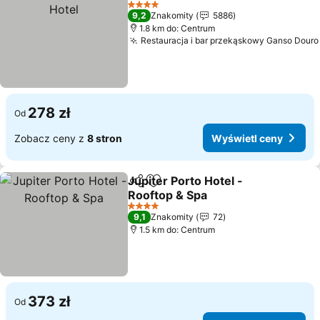
4 Kategoria
9,2
Znakomity
5886
1.8 km do: Centrum
Restauracja i bar przekąskowy Ganso Douro
278 zł
Od
Zobacz ceny z
8 stron
Wyświetl ceny
Jupiter Porto Hotel -
Udostępnij
Dodaj do ulubionych
Rooftop & Spa
4 Kategoria
9,1
Znakomity
72
1.5 km do: Centrum
373 zł
Od