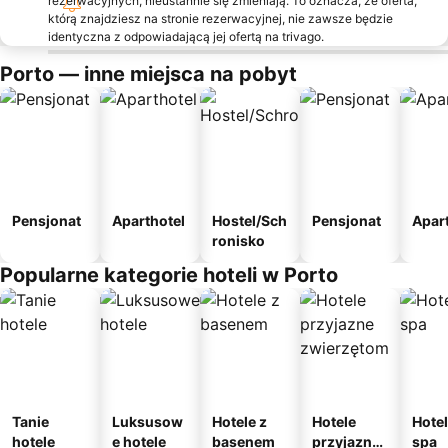
rezerwacyjnych, nieustannie się zmieniają. To oznacza, że oferta,
którą znajdziesz na stronie rezerwacyjnej, nie zawsze będzie
identyczna z odpowiadającą jej ofertą na trivago.
Porto — inne miejsca na pobyt
Pensjonat
Aparthotel
Hostel/Sch
Pensjonat
Apar
ronisko
Popularne kategorie hoteli w Porto
Tanie
Luksusow
Hotele z
Hotele
Hotel
hotele
e hotele
basenem
przyjazne
spa