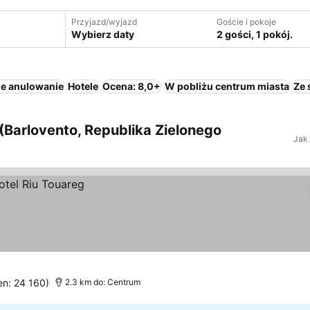
Przyjazd/wyjazd
Goście i pokoje
Wybierz daty
2 gości, 1 pokój.
ne anulowanie
Hotele
Ocena: 8,0+
W pobliżu centrum miasta
Ze 
(Barlovento, Republika Zielonego
Jak
en: 24 160)
2.3 km do: Centrum