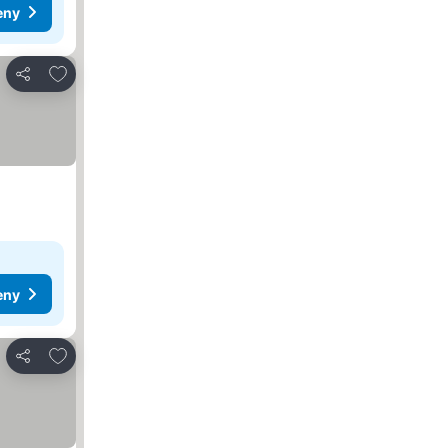
eny
Dodaj do ulubionych
Udostępnij
eny
Dodaj do ulubionych
Udostępnij