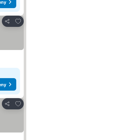
eny
Dodaj do ulubionych
Udostępnij
eny
Dodaj do ulubionych
Udostępnij