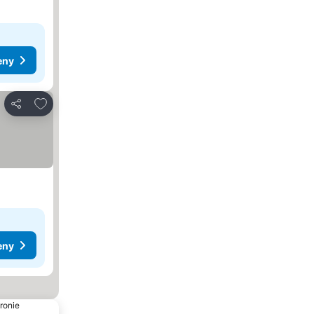
eny
Dodaj do ulubionych
Udostępnij
eny
ronie