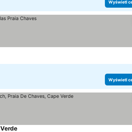
Wyświetl c
Wyświetl c
 Verde