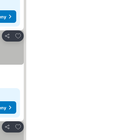
eny
Dodaj do ulubionych
Udostępnij
eny
Dodaj do ulubionych
Udostępnij