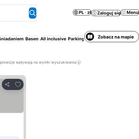
PL · zł
Menu
Zaloguj się
Zobacz na mapie
śniadaniem
Basen
All inclusive
Parking
Plaża
Pełne wyżywienie
 prowizje wpływają na wyniki wyszukiwania
Dodaj do ulubionych
Udostępnij