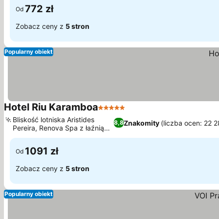
772 zł
Od
Zobacz ceny z
5 stron
Popularny obiekt
Hotel Riu Karamboa
5 Kategoria
Bliskość lotniska Aristides
Znakomity
(liczba ocen: 22 2
8,8
Pereira, Renova Spa z łaźnią
parową
1091 zł
Od
Zobacz ceny z
5 stron
Popularny obiekt