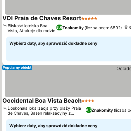
VOI Praia de Chaves Resort
5 Kategoria
Bliskość lotniska Boa
Znakomity
(liczba ocen: 6592)
8,6
R
Vista, Atrakcje dla rodzin
Wybierz daty, aby sprawdzić dokładne ceny
Popularny obiekt
Occidental Boa Vista Beach
4 Kategoria
Doskonała lokalizacja przy plaży Praia
Znakomity
(liczba 
8,7
de Chaves, Basen relaksacyjny z
balijskimi łóżkami
Wybierz daty, aby sprawdzić dokładne ceny