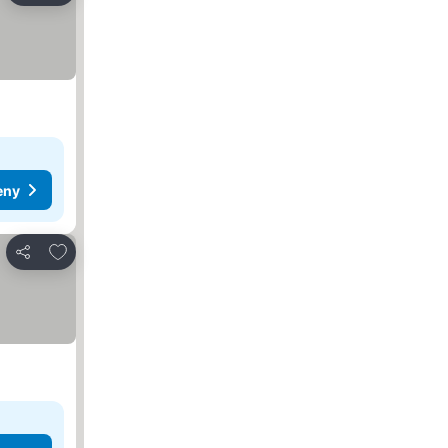
eny
Dodaj do ulubionych
Udostępnij