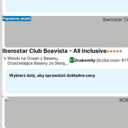
Popularny obiekt
Iberostar Club Boavista - All Inclusive
5 Kategor
Widoki na Ocean z Basenu,
Znakomity
(liczba ocen: 61
8,7
Orzeźwiające Baseny ze Słoną
Wodą
Wybierz daty, aby sprawdzić dokładne ceny