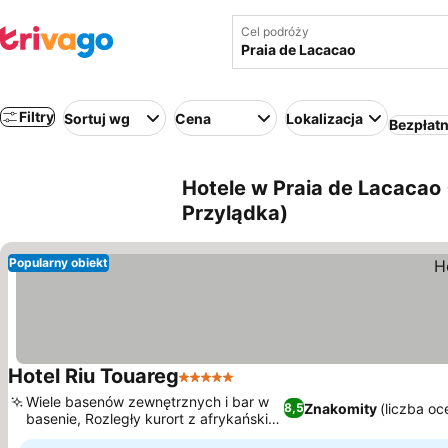
Cel podróży
Filtry
Sortuj wg
Cena
Lokalizacja
Bezpłat
Hotele w Praia de Lacacao 
Przylądka)
Popularny obiekt
Hotel Riu Touareg
5 Kategoria
Wiele basenów zewnętrznych i bar w
Znakomity
(liczba oc
8,5
basenie, Rozległy kurort z afrykańskim
designem