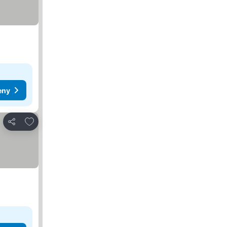
eny
Dodaj do ulubionych
Udostępnij