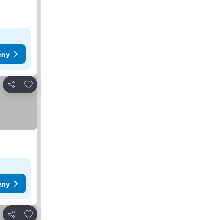
eny
Dodaj do ulubionych
Udostępnij
eny
Dodaj do ulubionych
Udostępnij