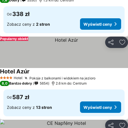
7,8
Dobry
5550
1.3 km do: Centrum
338 zł
Od
Zobacz ceny z
2 stron
Wyświetl ceny
Popularny obiekt
Udostępni
Do
Hotel Azúr
Hotel
Pokoje z balkonami i widokiem na jezioro
4 Kategoria
8,0
Bardzo dobry
5654
2.6 km do: Centrum
587 zł
Od
Zobacz ceny z
13 stron
Wyświetl ceny