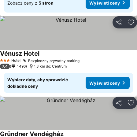
Zobacz ceny z
5 stron
Wyświetl ceny
Udostępni
Do
Vénusz Hotel
Hotel
Bezpieczny prywatny parking
3 Kategoria
7,4
1496
1.3 km do: Centrum
Wybierz daty, aby sprawdzić
Wyświetl ceny
dokładne ceny
Udostępni
Do
Gründner Vendégház