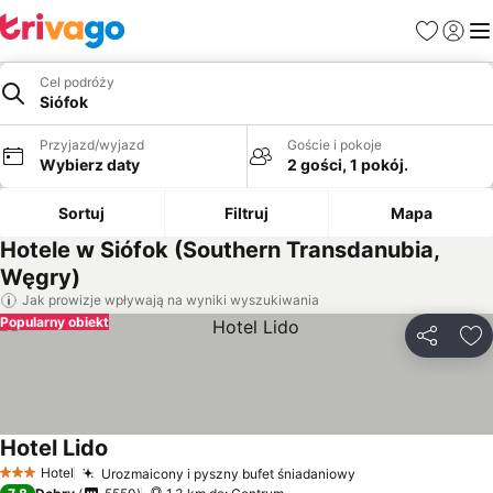
Ulubione
Zaloguj
Me
Cel podróży
Siófok
Przyjazd/wyjazd
Goście i pokoje
Wybierz daty
2 gości, 1 pokój.
Sortuj
Filtruj
Mapa
Hotele w Siófok (Southern Transdanubia,
Węgry)
Jak prowizje wpływają na wyniki wyszukiwania
Popularny obiekt
Udostępni
Do
Hotel Lido
Hotel
Urozmaicony i pyszny bufet śniadaniowy
3 Kategoria