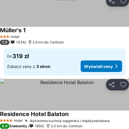
Udostępni
Do
Müller's 1
Hotel
3 Kategoria
7,3
1034
2.5 km do: Centrum
319 zł
Od
Zobacz ceny z
3 stron
Wyświetl ceny
Udostępni
Do
Residence Hotel Balaton
Hotel
Wykwintna kuchnia węgierska i międzynarodowa
4 Kategoria
9,0
Znakomity
1850
3.0 km do: Centrum