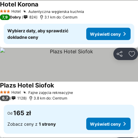
Hotel Korona
Hotel
Autentyczna węgierska kuchnia
3 Kategoria
7,9
Dobry
824
3.1 km do: Centrum
Wybierz daty, aby sprawdzić
Wyświetl ceny
dokładne ceny
Udostępni
Do
Plazs Hotel Siofok
Hotel
Fajne zajęcia rekreacyjne
3 Kategoria
6,7
1128
3.8 km do: Centrum
165 zł
Od
Zobacz ceny z
1 strony
Wyświetl ceny