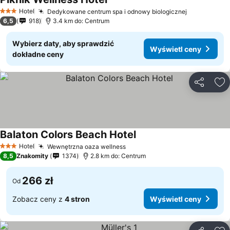
Hotel
Dedykowane centrum spa i odnowy biologicznej
3 Kategoria
6,5
918
3.4 km do: Centrum
Wybierz daty, aby sprawdzić
Wyświetl ceny
dokładne ceny
Udostępni
Do
Balaton Colors Beach Hotel
Hotel
Wewnętrzna oaza wellness
3 Kategoria
8,5
Znakomity
1374
2.8 km do: Centrum
266 zł
Od
Zobacz ceny z
4 stron
Wyświetl ceny