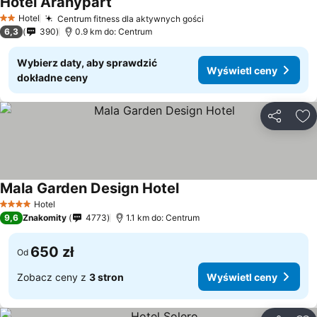
Hotel Aranypart
Hotel
Centrum fitness dla aktywnych gości
2 Kategoria
6,3
390
0.9 km do: Centrum
Wybierz daty, aby sprawdzić
Wyświetl ceny
dokładne ceny
Udostępni
Do
Mala Garden Design Hotel
Hotel
4 Kategoria
9,6
Znakomity
4773
1.1 km do: Centrum
650 zł
Od
Zobacz ceny z
3 stron
Wyświetl ceny