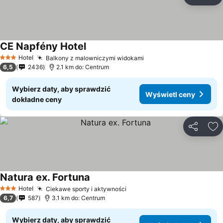
Udostępni
Do
CE Napfény Hotel
Hotel
Balkony z malowniczymi widokami
3 Kategoria
6,5
2436
2.1 km do: Centrum
Wybierz daty, aby sprawdzić
Wyświetl ceny
dokładne ceny
Udostępni
Do
Natura ex. Fortuna
Hotel
Ciekawe sporty i aktywności
3 Kategoria
6,7
587
3.1 km do: Centrum
Wybierz daty, aby sprawdzić