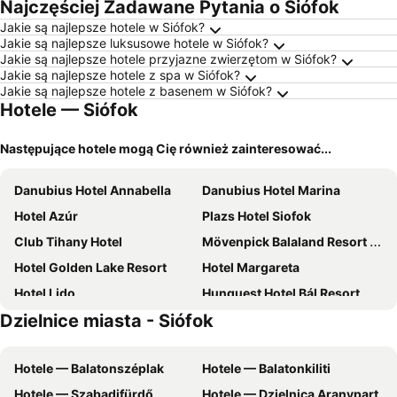
Najczęściej Zadawane Pytania o Siófok
Jakie są najlepsze hotele w Siófok?
Jakie są najlepsze luksusowe hotele w Siófok?
Jakie są najlepsze hotele przyjazne zwierzętom w Siófok?
Jakie są najlepsze hotele z spa w Siófok?
Jakie są najlepsze hotele z basenem w Siófok?
Hotele — Siófok
Następujące hotele mogą Cię również zainteresować...
Danubius Hotel Annabella
Danubius Hotel Marina
Hotel Azúr
Plazs Hotel Siofok
Club Tihany Hotel
Mövenpick Balaland Resort Lake Balaton
Hotel Golden Lake Resort
Hotel Margareta
Hotel Lido
Hunguest Hotel Bál Resort
Dzielnice miasta - Siófok
Sungarden Wellness Hotel Siófok
Hotel Korona
Hotel Aranypart
City
Hotele — Balatonszéplak
Hotele — Balatonkiliti
Hotel Yacht Wellness & Business
Laroba Wellness Hotel
Hotele — Szabadifürdő
Hotele — Dzielnica Aranypart
Luxury Siófok
Gosztonyi Villa