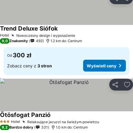
Udostępni
Do
Trend Deluxe Siófok
Hotel
Nowoczesny design i wyposażenie
9,0
Znakomity
492
1.2 km do: Centrum
300 zł
Od
Zobacz ceny z
3 stron
Wyświetl ceny
Udostępni
Do
Ötösfogat Panzió
Hotel
Relaksujące jacuzzi na świeżym powietrzu
3 Kategoria
8,2
Bardzo dobry
331
1.0 km do: Centrum