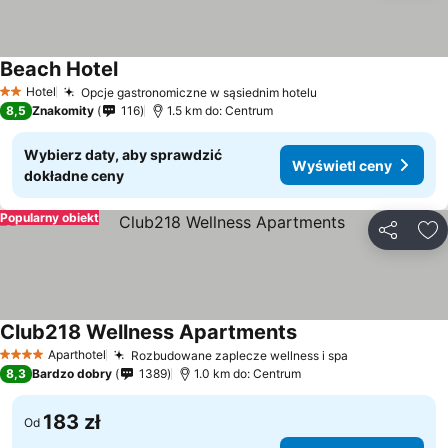
Beach Hotel
Hotel
Opcje gastronomiczne w sąsiednim hotelu
2 Kategoria
8,5
Znakomity
116
1.5 km do: Centrum
Wybierz daty, aby sprawdzić
Wyświetl ceny
dokładne ceny
Popularny obiekt
Udostępni
Do
Club218 Wellness Apartments
Aparthotel
Rozbudowane zaplecze wellness i spa
4 Kategoria
8,3
Bardzo dobry
1389
1.0 km do: Centrum
183 zł
Od