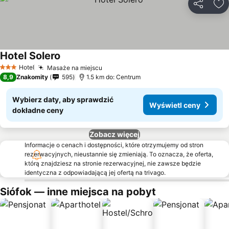
Udostępni
Do
Hotel Solero
Hotel
Masaże na miejscu
3 Kategoria
8,9
Znakomity
595
1.5 km do: Centrum
Wybierz daty, aby sprawdzić
Wyświetl ceny
dokładne ceny
Zobacz więcej
Informacje o cenach i dostępności, które otrzymujemy od stron
rezerwacyjnych, nieustannie się zmieniają. To oznacza, że oferta,
którą znajdziesz na stronie rezerwacyjnej, nie zawsze będzie
identyczna z odpowiadającą jej ofertą na trivago.
Siófok — inne miejsca na pobyt