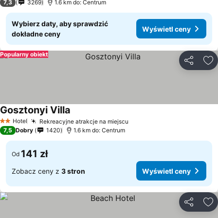
7,3
3269
1.6 km do: Centrum
Wybierz daty, aby sprawdzić
Wyświetl ceny
dokładne ceny
Popularny obiekt
Udostępni
Do
Gosztonyi Villa
Hotel
Rekreacyjne atrakcje na miejscu
2 Kategoria
7,5
Dobry
1420
1.6 km do: Centrum
141 zł
Od
Zobacz ceny z
3 stron
Wyświetl ceny
Udostępni
Do