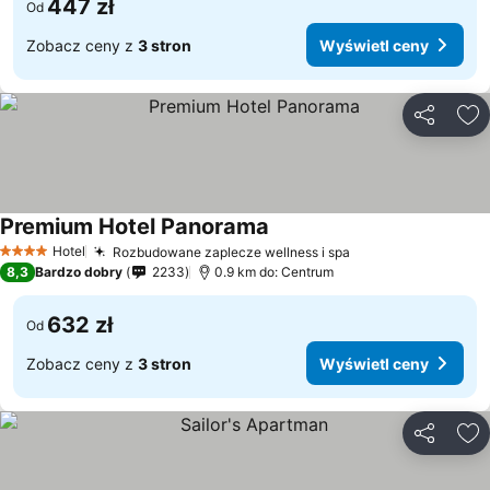
447 zł
Od
Zobacz ceny z
3 stron
Wyświetl ceny
Udostępni
Do
Premium Hotel Panorama
Hotel
Rozbudowane zaplecze wellness i spa
4 Kategoria
8,3
Bardzo dobry
2233
0.9 km do: Centrum
632 zł
Od
Zobacz ceny z
3 stron
Wyświetl ceny
Udostępni
Do