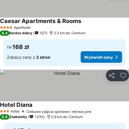
Caesar Apartments & Rooms
Aparthotel
4 Kategoria
8,4
Bardzo dobry
527
2.3 km do: Centrum
168 zł
Od
Zobacz ceny z
2 stron
Wyświetl ceny
Udostępni
Do
Hotel Diana
Hotel
Ciekawe zajęcia sportowe i rekreacyjne
3 Kategoria
8,8
Znakomity
1330
0.8 km do: Centrum