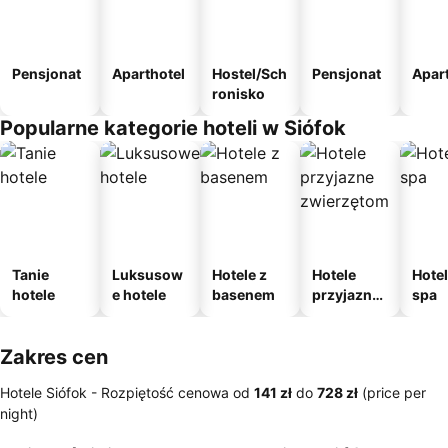
Pensjonat
Aparthotel
Hostel/Sch
Pensjonat
Apar
ronisko
Popularne kategorie hoteli w Siófok
Tanie
Luksusow
Hotele z
Hotele
Hotel
hotele
e hotele
basenem
przyjazne
spa
zwierzęto
m
Zakres cen
Hotele Siófok -
Rozpiętość cenowa
od
‎141 zł
do
‎728 zł
(price per
night)