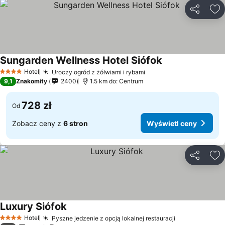
Udostępni
Do
Sungarden Wellness Hotel Siófok
Hotel
Uroczy ogród z żółwiami i rybami
4 Kategoria
9,1
Znakomity
2400
1.5 km do: Centrum
728 zł
Od
Zobacz ceny z
6 stron
Wyświetl ceny
Udostępni
Do
Luxury Siófok
Hotel
Pyszne jedzenie z opcją lokalnej restauracji
4 Kategoria