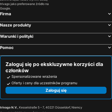
trivago jako preferowane źródło na
Zamárdi, Southern Transdanubia Hotele
Balatonalmádi, Central Transdanubia Hotele
Google.
Budapeszt, Węgry Centralne Hotele
Hajduszoboszlo, Północna Nizina Hotele
Firma
Eger, Północne Węgry Hotele
Nyíregyháza, Północna Nizina Hotele
Nasze produkty
Egerszalók, Północne Węgry Hotele
Warunki i polityki
Pomoc
Zaloguj się po ekskluzywne korzyści dla
członków
Spersonalizowane wrażenia
Oferty i ceny dla uczestników programu
Zaloguj się
trivago N.V.
, Kesselstraße 5 – 7, 40221 Düsseldorf, Niemcy