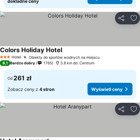
dokładne ceny
Udostępni
Do
Colors Holiday Hotel
Hotel
Obiekty do sportów wodnych na miejscu
3 Kategoria
8,1
Bardzo dobry
1765
3.8 km do: Centrum
261 zł
Od
Zobacz ceny z
4 stron
Wyświetl ceny
Udostępni
Do