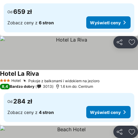
659 zł
Od
Zobacz ceny z
6 stron
Wyświetl ceny
Udostępni
Do
Hotel La Riva
Hotel
Pokoje z balkonami i widokiem na jezioro
3 Kategoria
8,4
Bardzo dobry
3013
1.6 km do: Centrum
284 zł
Od
Zobacz ceny z
4 stron
Wyświetl ceny
Udostępni
Do