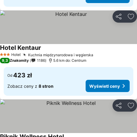
Udostępni
Do
Hotel Kentaur
Hotel
Kuchnia międzynarodowa i węgierska
3 Kategoria
9,3
Znakomity
1186
5.6 km do: Centrum
423 zł
Od
Zobacz ceny z
8 stron
Wyświetl ceny
Udostępni
Do
Piknik Wellness Hotel