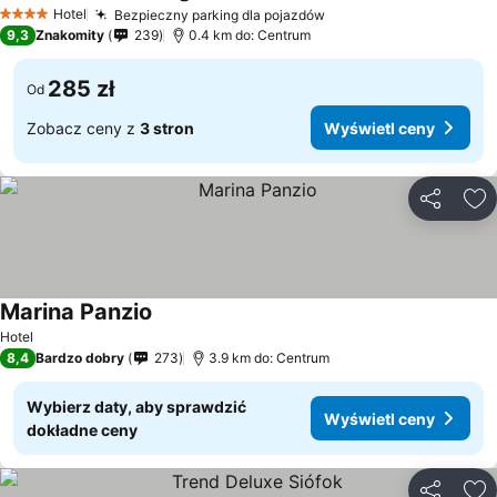
Hotel
Bezpieczny parking dla pojazdów
4 Kategoria
9,3
Znakomity
239
0.4 km do: Centrum
285 zł
Od
Zobacz ceny z
3 stron
Wyświetl ceny
Udostępni
Do
Marina Panzio
Hotel
8,4
Bardzo dobry
273
3.9 km do: Centrum
Wybierz daty, aby sprawdzić
Wyświetl ceny
dokładne ceny