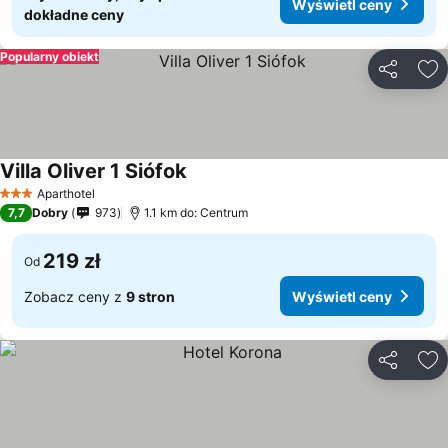
Wyświetl ceny
dokładne ceny
Popularny obiekt
Udostępni
Do
Villa Oliver 1 Siófok
Aparthotel
3 Kategoria
7,7
Dobry
973
1.1 km do: Centrum
219 zł
Od
Zobacz ceny z
9 stron
Wyświetl ceny
Udostępni
Do