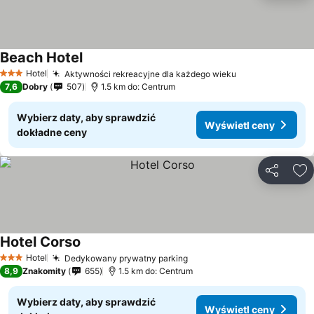
Beach Hotel
Hotel
Aktywności rekreacyjne dla każdego wieku
3 Kategoria
7,6
Dobry
507
1.5 km do: Centrum
Wybierz daty, aby sprawdzić
Wyświetl ceny
dokładne ceny
Udostępni
Do
Hotel Corso
Hotel
Dedykowany prywatny parking
3 Kategoria
8,9
Znakomity
655
1.5 km do: Centrum
Wybierz daty, aby sprawdzić
Wyświetl ceny