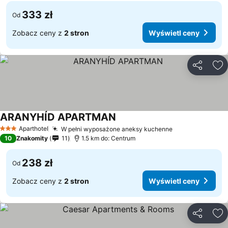
333 zł
Od
Zobacz ceny z
2 stron
Wyświetl ceny
Udostępni
Do
ARANYHÍD APARTMAN
Aparthotel
W pełni wyposażone aneksy kuchenne
3 Kategoria
10
Znakomity
11
1.5 km do: Centrum
238 zł
Od
Zobacz ceny z
2 stron
Wyświetl ceny
Udostępni
Do