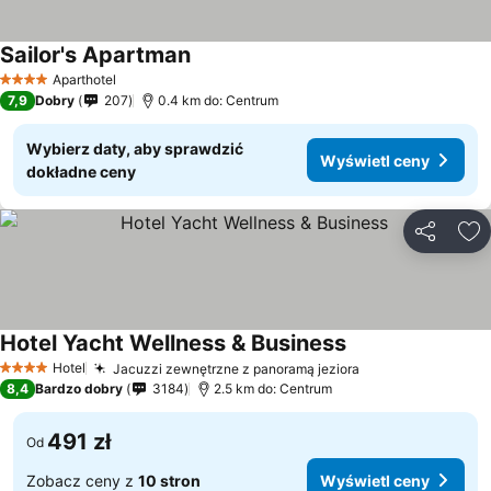
Sailor's Apartman
Aparthotel
4 Kategoria
7,9
Dobry
207
0.4 km do: Centrum
Wybierz daty, aby sprawdzić
Wyświetl ceny
dokładne ceny
Udostępni
Do
Hotel Yacht Wellness & Business
Hotel
Jacuzzi zewnętrzne z panoramą jeziora
4 Kategoria
8,4
Bardzo dobry
3184
2.5 km do: Centrum
491 zł
Od
Zobacz ceny z
10 stron
Wyświetl ceny