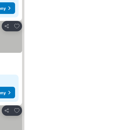
eny
Dodaj do ulubionych
Udostępnij
eny
Dodaj do ulubionych
Udostępnij