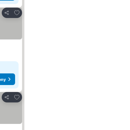
Dodaj do ulubionych
Udostępnij
eny
Dodaj do ulubionych
Udostępnij