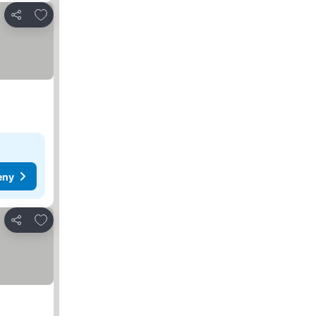
Dodaj do ulubionych
Udostępnij
eny
Dodaj do ulubionych
Udostępnij