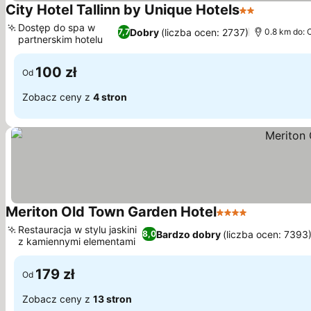
City Hotel Tallinn by Unique Hotels
2 Kategoria
Dostęp do spa w
Dobry
(liczba ocen: 2737)
7,7
0.8 km do: 
partnerskim hotelu
100 zł
Od
Zobacz ceny z
4 stron
Meriton Old Town Garden Hotel
4 Kategoria
Restauracja w stylu jaskini
Bardzo dobry
(liczba ocen: 7393
8,0
z kamiennymi elementami
179 zł
Od
Zobacz ceny z
13 stron