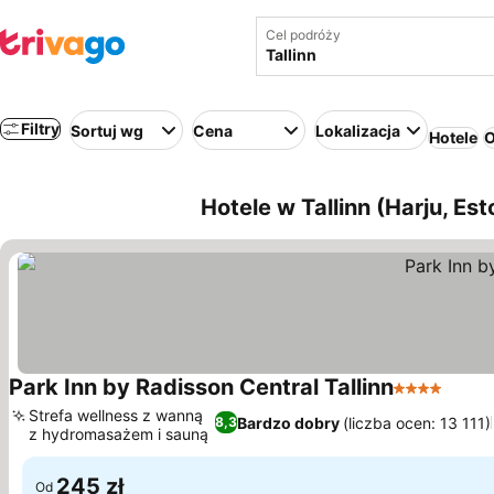
Cel podróży
Filtry
Sortuj wg
Cena
Lokalizacja
Hotele
O
Hotele w Tallinn (Harju, Est
Park Inn by Radisson Central Tallinn
4 Kategoria
Strefa wellness z wanną
Bardzo dobry
(liczba ocen: 13 111)
8,3
z hydromasażem i sauną
245 zł
Od