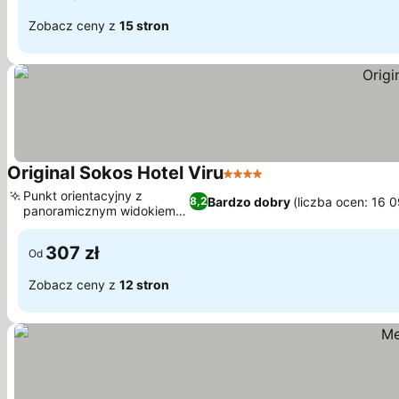
Zobacz ceny z
15 stron
Original Sokos Hotel Viru
4 Kategoria
Punkt orientacyjny z
Bardzo dobry
(liczba ocen: 16 
8,2
panoramicznym widokiem
na miasto
307 zł
Od
Zobacz ceny z
12 stron