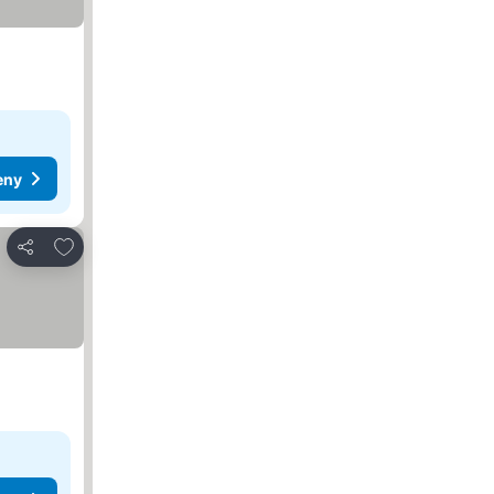
eny
Dodaj do ulubionych
Udostępnij