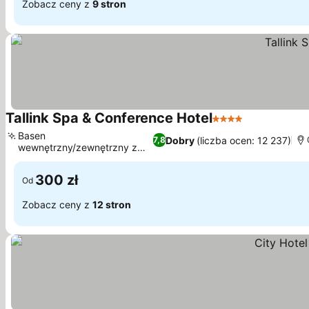
Zobacz ceny z
9 stron
Tallink Spa & Conference Hotel
4 Kategoria
Basen
Dobry
(liczba ocen: 12 237)
7,8
wewnętrzny/zewnętrzny z
barem typu swim-up
300 zł
Od
Zobacz ceny z
12 stron