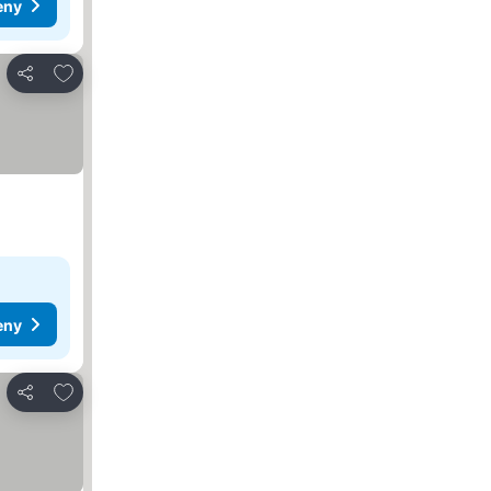
eny
Dodaj do ulubionych
Udostępnij
eny
Dodaj do ulubionych
Udostępnij