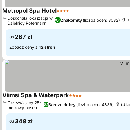
Metropol Spa Hotel
4 Kategoria
Doskonała lokalizacja w
Znakomity
(liczba ocen: 8082)
8,8
0.
Dzielnicy Rotermann
267 zł
Od
Zobacz ceny z
12 stron
Viimsi Spa & Waterpark
4 Kategoria
Orzeźwiający 25-
Bardzo dobry
(liczba ocen: 4839)
8,1
9.2 k
metrowy basen
349 zł
Od