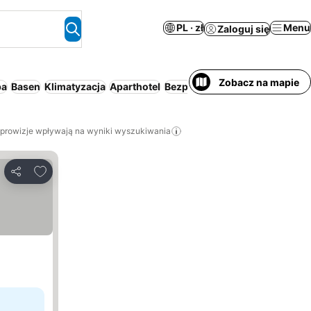
PL · zł
Menu
Zaloguj się
Zobacz na mapie
pa
Basen
Klimatyzacja
Aparthotel
Bezpłatne anulowanie
Sauna
 prowizje wpływają na wyniki wyszukiwania
Dodaj do ulubionych
Udostępnij