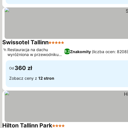
Swissotel Tallinn
5 Kategoria
Restauracja na dachu
Znakomity
(liczba ocen: 8208
9,2
wyróżniona w przewodniku
Michelin
360 zł
Od
Zobacz ceny z
12 stron
Hilton Tallinn Park