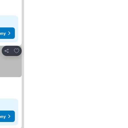
eny
Dodaj do ulubionych
Udostępnij
eny