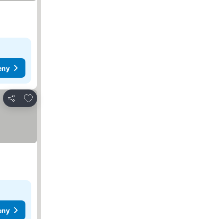
eny
Dodaj do ulubionych
Udostępnij
eny