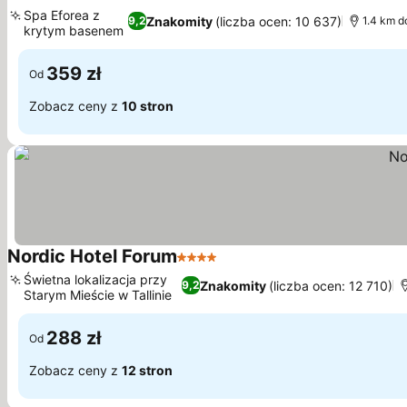
4 Kategoria
Spa Eforea z
Znakomity
(liczba ocen: 10 637)
9,2
1.4 km d
krytym basenem
359 zł
Od
Zobacz ceny z
10 stron
Nordic Hotel Forum
4 Kategoria
Świetna lokalizacja przy
Znakomity
(liczba ocen: 12 710)
9,2
Starym Mieście w Tallinie
288 zł
Od
Zobacz ceny z
12 stron