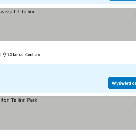
)
1.0 km do: Centrum
Wyświetl c