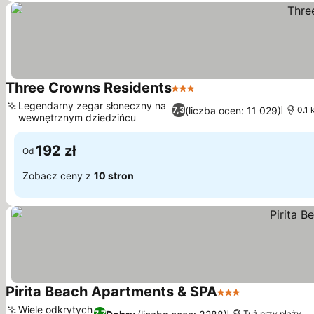
Three Crowns Residents
3 Kategoria
Legendarny zegar słoneczny na
(liczba ocen: 11 029)
7,3
0.1 
wewnętrznym dziedzińcu
192 zł
Od
Zobacz ceny z
10 stron
Pirita Beach Apartments & SPA
3 Kategoria
Wiele odkrytych
7,7
Tuż przy plaży