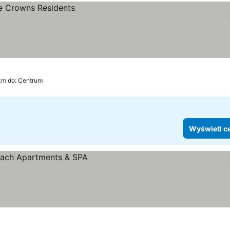
km do: Centrum
Wyświetl c