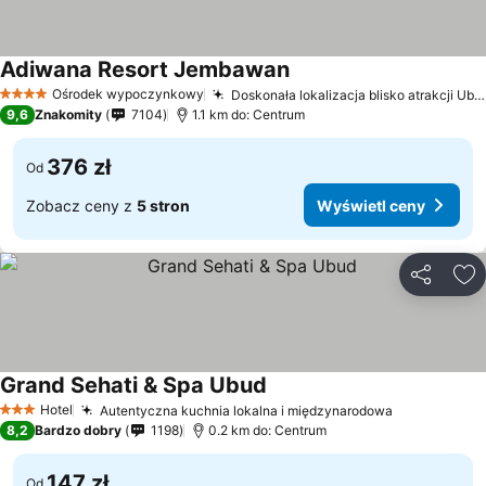
Adiwana Resort Jembawan
Ośrodek wypoczynkowy
Doskonała lokalizacja blisko atrakcji Ubud
4 Kategoria
9,6
Znakomity
7104
1.1 km do: Centrum
376 zł
Od
Zobacz ceny z
5 stron
Wyświetl ceny
Udostępni
Do
Grand Sehati & Spa Ubud
Hotel
Autentyczna kuchnia lokalna i międzynarodowa
3 Kategoria
8,2
Bardzo dobry
1198
0.2 km do: Centrum
147 zł
Od