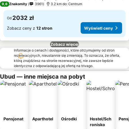
5 Kategoria
9,6
Znakomity
3961
3.2 km do: Centrum
2032 zł
Od
Zobacz ceny z
12 stron
Wyświetl ceny
Zobacz więcej
Informacje o cenach i dostępności, które otrzymujemy od stron
rezerwacyjnych, nieustannie się zmieniają. To oznacza, że oferta,
którą znajdziesz na stronie rezerwacyjnej, nie zawsze będzie
identyczna z odpowiadającą jej ofertą na trivago.
Ubud — inne miejsca na pobyt
Pensjonat
Aparthotel
Ośrodki
Hostel/Sch
Pens
ronisko