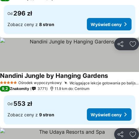
296 zł
Od
Zobacz ceny z
8 stron
Wyświetl ceny
Udostępni
Do
Nandini Jungle by Hanging Gardens
Ośrodek wypoczynkowy
Wciągające lekcje gotowania po balijsku
5 Kategoria
9,2
Znakomity
3771
11.9 km do: Centrum
553 zł
Od
Zobacz ceny z
9 stron
Wyświetl ceny
Udostępni
Do