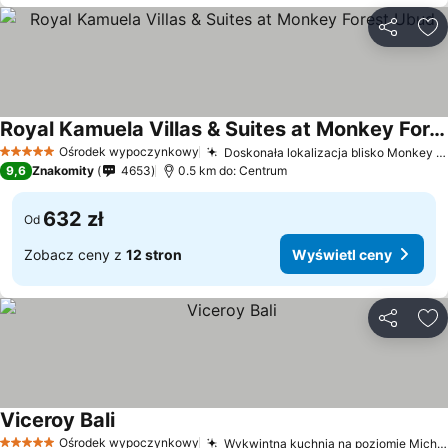
Udostępni
Do
Royal Kamuela Villas & Suites at Monkey Forest Ubud
Ośrodek wypoczynkowy
Doskonała lokalizacja blisko Monkey Forest
5 Kategoria
9,6
Znakomity
4653
0.5 km do: Centrum
632 zł
Od
Zobacz ceny z
12 stron
Wyświetl ceny
Udostępni
Do
Viceroy Bali
Ośrodek wypoczynkowy
Wykwintna kuchnia na poziomie Michelin w Apéritif