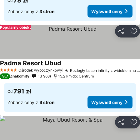
78 zł
Od
Zobacz ceny z
3 stron
Wyświetl ceny
Popularny obiekt
Udostępni
Do
Padma Resort Ubud
Ośrodek wypoczynkowy
Rozległy basen infinity z widokiem na dżunglę
5 Kategoria
9,7
Znakomity
13 968
15.2 km do: Centrum
791 zł
Od
Zobacz ceny z
9 stron
Wyświetl ceny
Udostępni
Do