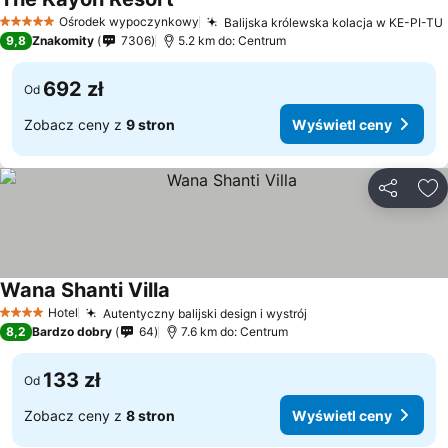
Ośrodek wypoczynkowy
Balijska królewska kolacja w KE-PI-TU
5 Kategoria
9,8
Znakomity
7306
5.2 km do: Centrum
692 zł
Od
Zobacz ceny z
9 stron
Wyświetl ceny
Udostępni
Do
Wana Shanti Villa
Hotel
Autentyczny balijski design i wystrój
4 Kategoria
8,2
Bardzo dobry
64
7.6 km do: Centrum
133 zł
Od
Zobacz ceny z
8 stron
Wyświetl ceny