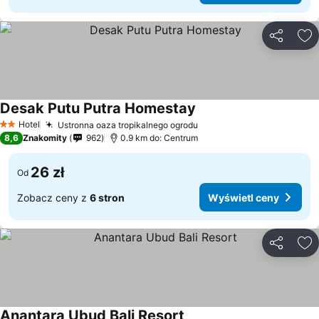
Udostępni
Do
Desak Putu Putra Homestay
Hotel
Ustronna oaza tropikalnego ogrodu
2 Kategoria
8,6
Znakomity
962
0.9 km do: Centrum
26 zł
Od
Zobacz ceny z
6 stron
Wyświetl ceny
Udostępni
Do
Anantara Ubud Bali Resort