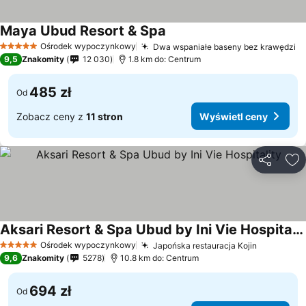
Maya Ubud Resort & Spa
Ośrodek wypoczynkowy
Dwa wspaniałe baseny bez krawędzi
5 Kategoria
9,5
Znakomity
12 030
1.8 km do: Centrum
485 zł
Od
Zobacz ceny z
11 stron
Wyświetl ceny
Udostępni
Do
Aksari Resort & Spa Ubud by Ini Vie Hospitality
Ośrodek wypoczynkowy
Japońska restauracja Kojin
5 Kategoria
9,6
Znakomity
5278
10.8 km do: Centrum
694 zł
Od