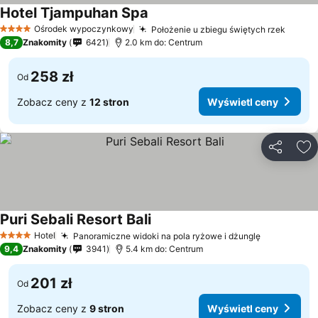
Hotel Tjampuhan Spa
Ośrodek wypoczynkowy
Położenie u zbiegu świętych rzek
4 Kategoria
8,7
Znakomity
6421
2.0 km do: Centrum
258 zł
Od
Zobacz ceny z
12 stron
Wyświetl ceny
Udostępni
Do
Puri Sebali Resort Bali
Hotel
Panoramiczne widoki na pola ryżowe i dżunglę
4 Kategoria
9,4
Znakomity
3941
5.4 km do: Centrum
201 zł
Od
Zobacz ceny z
9 stron
Wyświetl ceny