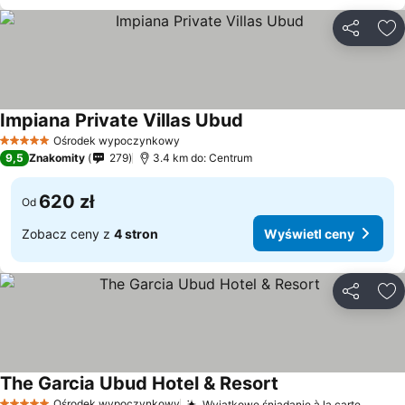
Udostępni
Do
Impiana Private Villas Ubud
Ośrodek wypoczynkowy
5 Kategoria
9,5
Znakomity
279
3.4 km do: Centrum
620 zł
Od
Zobacz ceny z
4 stron
Wyświetl ceny
Udostępni
Do
The Garcia Ubud Hotel & Resort
Ośrodek wypoczynkowy
Wyjątkowe śniadanie à la carte