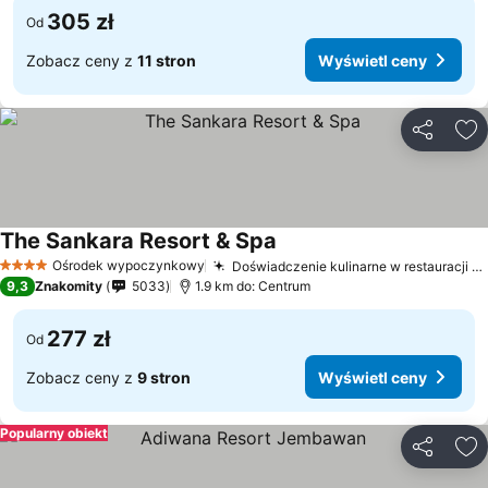
305 zł
Od
Zobacz ceny z
11 stron
Wyświetl ceny
Udostępni
Do
The Sankara Resort & Spa
Ośrodek wypoczynkowy
Doświadczenie kulinarne w restauracji The Kumbuh
4 Kategoria
9,3
Znakomity
5033
1.9 km do: Centrum
277 zł
Od
Zobacz ceny z
9 stron
Wyświetl ceny
Popularny obiekt
Udostępni
Do