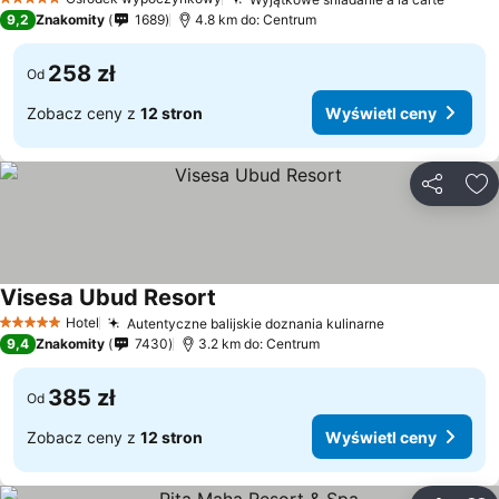
5 Kategoria
9,2
Znakomity
1689
4.8 km do: Centrum
258 zł
Od
Zobacz ceny z
12 stron
Wyświetl ceny
Udostępni
Do
Visesa Ubud Resort
Hotel
Autentyczne balijskie doznania kulinarne
5 Kategoria
9,4
Znakomity
7430
3.2 km do: Centrum
385 zł
Od
Zobacz ceny z
12 stron
Wyświetl ceny