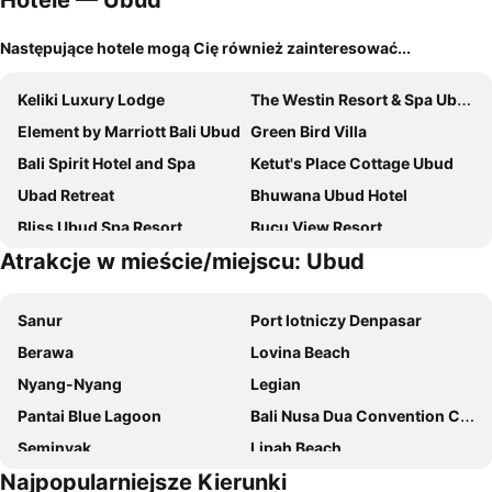
Hotele — Ubud
Następujące hotele mogą Cię również zainteresować...
Keliki Luxury Lodge
The Westin Resort & Spa Ubud, Bali
Element by Marriott Bali Ubud
Green Bird Villa
Bali Spirit Hotel and Spa
Ketut's Place Cottage Ubud
Ubad Retreat
Bhuwana Ubud Hotel
Bliss Ubud Spa Resort
Bucu View Resort
Atrakcje w mieście/miejscu: Ubud
Emana Akatara
Ulun Ubud Resort
Jungle Retreat by Kupu Kupu Barong
Alila Ubud
Sanur
Port lotniczy Denpasar
SenS Hotel and Spa
Visesa Ubud Resort
Berawa
Lovina Beach
Puri Sebali Resort Bali
Purana Suite Ubud
Nyang-Nyang
Legian
Budhi Ayu Villas Ubud
As I Am Ubud Retreat
Pantai Blue Lagoon
Bali Nusa Dua Convention Center
Villa Sabandari
The Samaya Ubud
Seminyak
Lipah Beach
The Kanjeng Resort Ubud
Anumana De Suite
Najpopularniejsze Kierunki
Bali Collection
Pura Batu Bolong
Kamajaya Villas
Jannata Resort and Spa