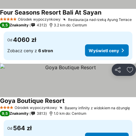
Four Seasons Resort Bali At Sayan
Ośrodek wypoczynkowy
Restauracja nad rzeką Ayung Terrace
5 Kategoria
9,5
Znakomity
4312
3.2 km do: Centrum
4060 zł
Od
Zobacz ceny z
6 stron
Wyświetl ceny
Udostępni
Do
Goya Boutique Resort
Ośrodek wypoczynkowy
Baseny infinity z widokiem na dżunglę
4 Kategoria
9,5
Znakomity
3813
1.0 km do: Centrum
564 zł
Od