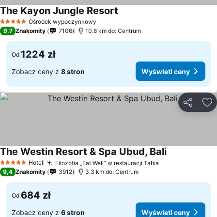
The Kayon Jungle Resort
Ośrodek wypoczynkowy
5 Kategoria
9,7
Znakomity
7106
10.8 km do: Centrum
1224 zł
Od
Zobacz ceny z
8 stron
Wyświetl ceny
Udostępni
Do
The Westin Resort & Spa Ubud, Bali
Hotel
Filozofia „Eat Well” w restauracji Tabia
5 Kategoria
9,4
Znakomity
3912
3.3 km do: Centrum
684 zł
Od
Zobacz ceny z
6 stron
Wyświetl ceny