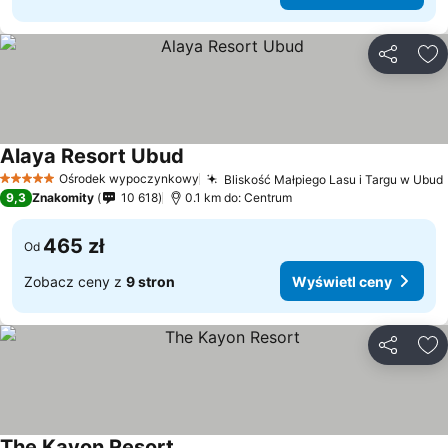
Udostępni
Do
Alaya Resort Ubud
Ośrodek wypoczynkowy
Bliskość Małpiego Lasu i Targu w Ubud
5 Kategoria
9,3
Znakomity
10 618
0.1 km do: Centrum
465 zł
Od
Zobacz ceny z
9 stron
Wyświetl ceny
Udostępni
Do
The Kayon Resort