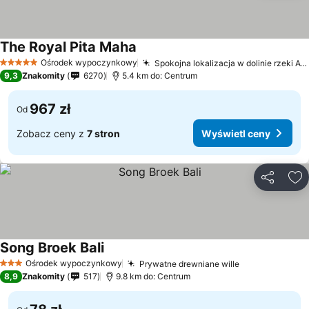
The Royal Pita Maha
Ośrodek wypoczynkowy
Spokojna lokalizacja w dolinie rzeki Ayung
5 Kategoria
9,3
Znakomity
6270
5.4 km do: Centrum
967 zł
Od
Zobacz ceny z
7 stron
Wyświetl ceny
Udostępni
Do
Song Broek Bali
Ośrodek wypoczynkowy
Prywatne drewniane wille
3 Kategoria
8,9
Znakomity
517
9.8 km do: Centrum