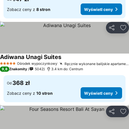
Zobacz ceny z
8 stron
Wyświetl ceny
Udostępni
Do
Adiwana Unagi Suites
Ośrodek wypoczynkowy
Ręcznie wykonane balijskie apartamenty
5 Kategoria
9,8
Znakomity
5042
3.4 km do: Centrum
368 zł
Od
Zobacz ceny z
10 stron
Wyświetl ceny
Udostępni
Do