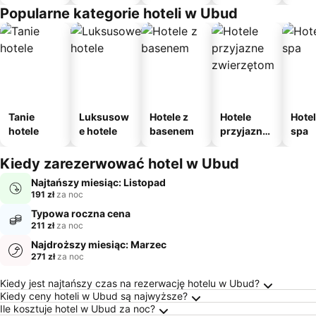
Popularne kategorie hoteli w Ubud
Tanie
Luksusow
Hotele z
Hotele
Hotel
hotele
e hotele
basenem
przyjazne
spa
zwierzęto
m
Kiedy zarezerwować hotel w Ubud
Najtańszy miesiąc: Listopad
191 zł
za noc
Typowa roczna cena
211 zł
za noc
Najdroższy miesiąc: Marzec
271 zł
za noc
Najczęściej Zadawane Pytania o Ubud
Kiedy jest najtańszy czas na rezerwację hotelu w Ubud?
Kiedy ceny hoteli w Ubud są najwyższe?
Ile kosztuje hotel w Ubud za noc?