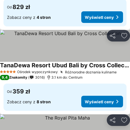
829 zł
Od
Zobacz ceny z
4 stron
Wyświetl ceny
Udostępni
Do
TanaDewa Resort Ubud Bali by Cross Collection
Ośrodek wypoczynkowy
Różnorodne doznania kulinarne
5 Kategoria
9,4
Znakomity
3016
3.1 km do: Centrum
359 zł
Od
Zobacz ceny z
8 stron
Wyświetl ceny
Udostępni
Do