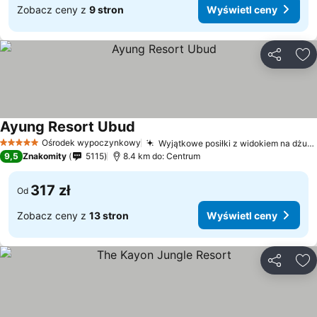
Zobacz ceny z
9 stron
Wyświetl ceny
Udostępni
Do
Ayung Resort Ubud
Ośrodek wypoczynkowy
Wyjątkowe posiłki z widokiem na dżunglę
5 Kategoria
9,5
Znakomity
5115
8.4 km do: Centrum
317 zł
Od
Zobacz ceny z
13 stron
Wyświetl ceny
Udostępni
Do