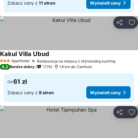
Zobacz ceny z
11 stron
Wyświetl ceny
Udostępni
Do
Kakul Villa Ubud
Aparthotel
Restauracja na miejscu z różnorodną kuchnią
3 Kategoria
8,3
Bardzo dobry
1174
1.6 km do: Centrum
61 zł
Od
Zobacz ceny z
9 stron
Wyświetl ceny
Udostępni
Do