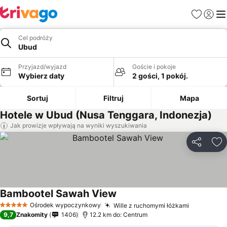
Ulubione
Zaloguj
Me
Cel podróży
Ubud
Przyjazd/wyjazd
Goście i pokoje
Wybierz daty
2 gości, 1 pokój.
Sortuj
Filtruj
Mapa
Hotele w Ubud (Nusa Tenggara, Indonezja)
Jak prowizje wpływają na wyniki wyszukiwania
Udostępni
Do
Bambootel Sawah View
Ośrodek wypoczynkowy
Wille z ruchomymi łóżkami
5 Kategoria
9,7
Znakomity
1406
12.2 km do: Centrum