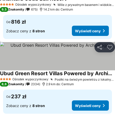
Ośrodek wypoczynkowy
Wille z prywatnym basenem i widokiem na las
5 Kategoria
9,5
Znakomity
675
14.2 km do: Centrum
816 zł
Od
Zobacz ceny z
8 stron
Wyświetl ceny
Udostępni
Do
Ubud Green Resort Villas Powered by Archipelago
Ośrodek wypoczynkowy
Posiłki na świeżym powietrzu z lokalnymi smakami
4 Kategoria
8,6
Znakomity
2334
2.9 km do: Centrum
237 zł
Od
Zobacz ceny z
8 stron
Wyświetl ceny