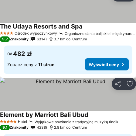
The Udaya Resorts and Spa
Ośrodek wypoczynkowy
Organiczne dania balijskie i międzynarodowe
4 Kategoria
9,7
Znakomity
6314
3.7 km do: Centrum
482 zł
Od
Zobacz ceny z
11 stron
Wyświetl ceny
Udostępni
Do
Element by Marriott Bali Ubud
Hotel
Wyjątkowe powitanie z tradycyjną muzyką rindik
5 Kategoria
9,1
Znakomity
4238
2.8 km do: Centrum