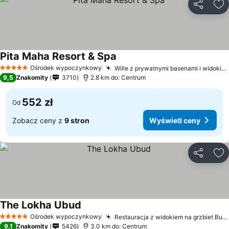
Udostępni
Do
Pita Maha Resort & Spa
Ośrodek wypoczynkowy
Wille z prywatnymi basenami i widokiem na dżunglę
5 Kategoria
9,5
Znakomity
3710
2.8 km do: Centrum
552 zł
Od
Zobacz ceny z
9 stron
Wyświetl ceny
Udostępni
Do
The Lokha Ubud
Ośrodek wypoczynkowy
Restauracja z widokiem na grzbiet Bukit Cinta
5 Kategoria
9,1
Znakomity
5426
3.0 km do: Centrum