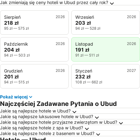
Jak zmieniają się ceny hoteli w Ubud przez cały rok?
Sierpień
2026
Wrzesień
2026
218 zł
203 zł
95 zł
—
575 zł
94 zł
—
528 zł
Październik
2026
Listopad
2026
204 zł
191 zł
94 zł
—
503 zł
91 zł
—
511 zł
Grudzień
2026
Styczeń
2027
201 zł
232 zł
94 zł
—
515 zł
108 zł
—
662 zł
Pokaż więcej
Najczęściej Zadawane Pytania o Ubud
Jakie są najlepsze hotele w Ubud?
Jakie są najlepsze luksusowe hotele w Ubud?
Jakie są najlepsze hotele przyjazne zwierzętom w Ubud?
Jakie są najlepsze hotele z spa w Ubud?
Jakie są najlepsze hotele z basenem w Ubud?