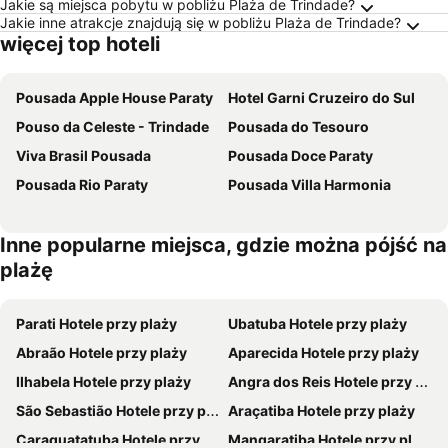
Jakie są miejsca pobytu w pobliżu Plaża de Trindade?
Jakie inne atrakcje znajdują się w pobliżu Plaża de Trindade?
więcej top hoteli
Pousada Apple House Paraty
Hotel Garni Cruzeiro do Sul
Pouso da Celeste - Trindade
Pousada do Tesouro
Viva Brasil Pousada
Pousada Doce Paraty
Pousada Rio Paraty
Pousada Villa Harmonia
Inne popularne miejsca, gdzie można pójść na
plażę
Parati Hotele przy plaży
Ubatuba Hotele przy plaży
Abraão Hotele przy plaży
Aparecida Hotele przy plaży
Ilhabela Hotele przy plaży
Angra dos Reis Hotele przy plaży
São Sebastião Hotele przy plaży
Araçatiba Hotele przy plaży
Caraguatatuba Hotele przy plaży
Mangaratiba Hotele przy plaży