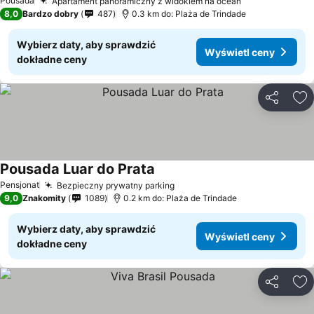
Pousada
Apartament panoramiczny z widokiem na ocean
Wyświetl cen
8,0
Bardzo dobry
487
0.3 km do: Plaża de Trindade
Wybierz daty, aby sprawdzić
Wyświetl ceny
dokładne ceny
Udostępni
Do
Pousada Luar do Prata
Wyświetl ceny
Pensjonat
Bezpieczny prywatny parking
Wyświetl ceny
9,0
Znakomity
1089
0.2 km do: Plaża de Trindade
Wybierz daty, aby sprawdzić
Wyświetl ceny
dokładne ceny
Udostępni
Do