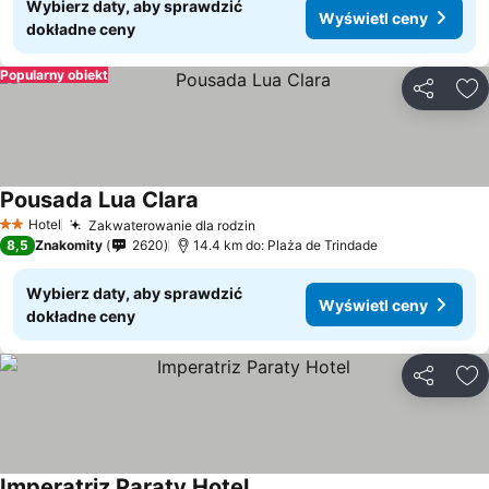
Wybierz daty, aby sprawdzić
Wyświetl ceny
dokładne ceny
Popularny obiekt
Udostępni
Do
Pousada Lua Clara
Wyświetl ceny
Hotel
Zakwaterowanie dla rodzin
Wyświetl ceny
2 Kategoria
8,5
Znakomity
2620
14.4 km do: Plaża de Trindade
Wybierz daty, aby sprawdzić
Wyświetl ceny
dokładne ceny
Udostępni
Do
Imperatriz Paraty Hotel