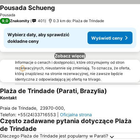
Pousada Schueng
Wyświetl ceny
Pousada
9,0
Znakomity
401
0.3 km do: Plaża de Trindade
Wybierz daty, aby sprawdzić
Wyświetl ceny
dokładne ceny
Zobacz więcej
Informacje o cenach i dostępności, które otrzymujemy od stron
rezerwacyjnych, nieustannie się zmieniają. To oznacza, że oferta,
którą znajdziesz na stronie rezerwacyjnej, nie zawsze będzie
identyczna z odpowiadającą jej ofertą na trivago.
Plaża de Trindade (Parati, Brazylia)
Kontakt
Praia de Trindade
,
23970-000
,
Telefon
:
+55(24)33716553
|
Oficjalna strona
Często zadawane pytania dotyczące Plaża
de Trindade
Dlaczego Plaża de Trindade jest popularny w Parati?