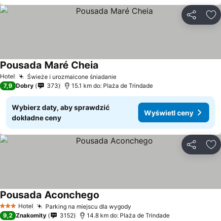
Udostępni
Do
Pousada Maré Cheia
Wyświetl ceny
Hotel
Świeże i urozmaicone śniadanie
Wyświetl ceny
7,9
Dobry
373
15.1 km do: Plaża de Trindade
Wybierz daty, aby sprawdzić
Wyświetl ceny
dokładne ceny
Udostępni
Do
Pousada Aconchego
Wyświetl ceny
Hotel
Parking na miejscu dla wygody
Wyświetl ceny
3 Kategoria
9,2
Znakomity
3152
14.8 km do: Plaża de Trindade