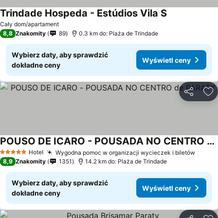
Trindade Hospeda - Estúdios Vila S
Wyświetl cen
Cały dom/apartament
8,8
Znakomity
89
0.3 km do: Plaża de Trindade
Wybierz daty, aby sprawdzić
Wyświetl ceny
dokładne ceny
Udostępni
Do
POUSO DE ICARO - POUSADA NO CENTRO de PARATY
Wyświetl ceny
Hotel
Wygodna pomoc w organizacji wycieczek i biletów
Wyświ
5 Kategoria
8,9
Znakomity
1351
14.2 km do: Plaża de Trindade
Wybierz daty, aby sprawdzić
Wyświetl ceny
dokładne ceny