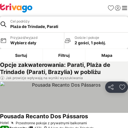
Ulubione
Zaloguj
Me
Cel podróży
Plaża de Trindade, Parati
Przyjazd/wyjazd
Goście i pokoje
Wybierz daty
2 gości, 1 pokój.
Sortuj
Filtruj
Mapa
Opcje zakwaterowania: Parati, Plaża de
Trindade (Parati, Brazylia) w pobliżu
Jak prowizje wpływają na wyniki wyszukiwania
Udostępni
Do
Pousada Recanto Dos Pássaros
Wyświetl ceny
Hotel
Przestronne pokoje z prywatnymi balkonami
Wyświetl ceny