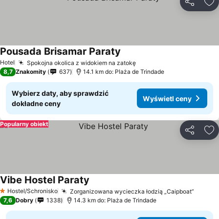
Udostępni
Do
Pousada Brisamar Paraty
Wyświetl ceny
Hotel
Spokojna okolica z widokiem na zatokę
Wyświetl ceny
8,7
Znakomity
637
14.1 km do: Plaża de Trindade
Wybierz daty, aby sprawdzić
Wyświetl ceny
dokładne ceny
Popularny obiekt
Udostępni
Do
Vibe Hostel Paraty
Wyświetl ceny
Hostel/Schronisko
Zorganizowana wycieczka łodzią „Caipboat”
Wyświe
1 Kategoria
7,6
Dobry
1338
14.3 km do: Plaża de Trindade