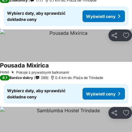
8,7
Znakomity
177
0.1 km do: Plaża de Trindade
Wybierz daty, aby sprawdzić
Wyświetl ceny
dokładne ceny
Udostępni
Do
Pousada Mixirica
Wyświetl ceny
Hotel
Pokoje z prywatnymi balkonami
Wyświetl ceny
8,1
Bardzo dobry
289
0.4 km do: Plaża de Trindade
Wybierz daty, aby sprawdzić
Wyświetl ceny
dokładne ceny
Udostępni
Do