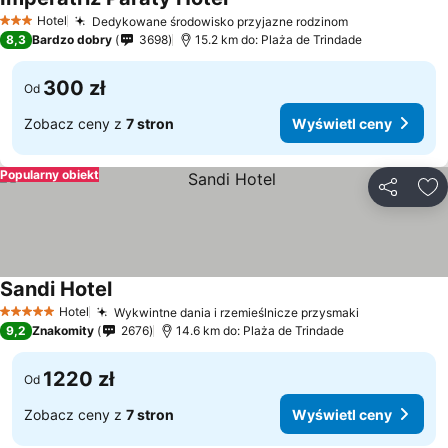
Wyświetl ceny
Hotel
Dedykowane środowisko przyjazne rodzinom
Wyświetl cen
3 Kategoria
8,3
Bardzo dobry
3698
15.2 km do: Plaża de Trindade
300 zł
Od
Zobacz ceny z
7 stron
Wyświetl ceny
Popularny obiekt
Udostępni
Do
Sandi Hotel
Wyświetl ceny
Hotel
Wykwintne dania i rzemieślnicze przysmaki
Wyświetl c
5 Kategoria
9,2
Znakomity
2676
14.6 km do: Plaża de Trindade
1220 zł
Od
Zobacz ceny z
7 stron
Wyświetl ceny