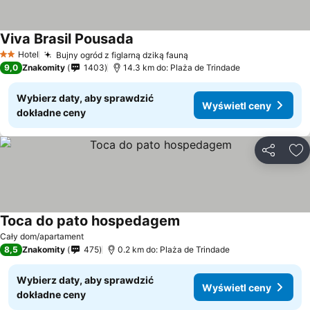
Viva Brasil Pousada
Wyświetl ceny
Hotel
Bujny ogród z figlarną dziką fauną
Wyświetl ceny
2 Kategoria
9,0
Znakomity
1403
14.3 km do: Plaża de Trindade
Wybierz daty, aby sprawdzić
Wyświetl ceny
dokładne ceny
Udostępni
Do
Toca do pato hospedagem
Wyświetl ceny
Cały dom/apartament
8,5
Znakomity
475
0.2 km do: Plaża de Trindade
Wybierz daty, aby sprawdzić
Wyświetl ceny
dokładne ceny