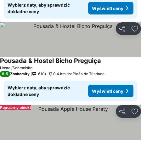
Wybierz daty, aby sprawdzić
Wyświetl ceny
dokładne ceny
Udostępni
Do
Pousada & Hostel Bicho Preguiça
Wyświetl ceny
Hostel/Schronisko
8,5
Znakomity
610
0.4 km do: Plaża de Trindade
Wybierz daty, aby sprawdzić
Wyświetl ceny
dokładne ceny
Popularny obiekt
Udostępni
Do