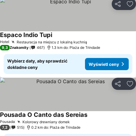
Udostępni
Do
Espaco Indio Tupi
Wyświetl ceny
Hotel
Restauracja na miejscu z lokalną kuchnią
Wyświetl ceny
9,3
Znakomity
467
1.3 km do: Plaża de Trindade
Wybierz daty, aby sprawdzić
Wyświetl ceny
dokładne ceny
Udostępni
Do
Pousada O Canto das Sereias
Wyświetl ceny
Pousada
Kolorowy drewniany domek
Wyświetl ceny
7,2
515
0.2 km do: Plaża de Trindade