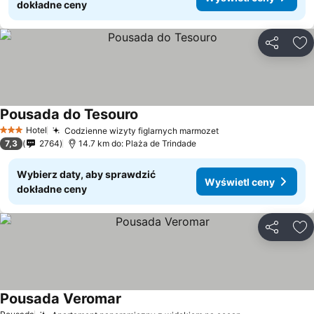
dokładne ceny
Udostępni
Do
Pousada do Tesouro
Wyświetl ceny
Hotel
Codzienne wizyty figlarnych marmozet
Wyświetl ceny
3 Kategoria
7,3
2764
14.7 km do: Plaża de Trindade
Wybierz daty, aby sprawdzić
Wyświetl ceny
dokładne ceny
Udostępni
Do
Pousada Veromar
Wyświetl ceny