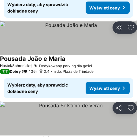
Wybierz daty, aby sprawdzić
Wyświetl ceny
dokładne ceny
Udostępni
Do
Pousada João e Maria
Wyświetl ceny
Hostel/Schronisko
Dedykowany parking dla gości
Wyświetl ceny
7,7
Dobry
136
0.4 km do: Plaża de Trindade
Wybierz daty, aby sprawdzić
Wyświetl ceny
dokładne ceny
Udostępni
Do