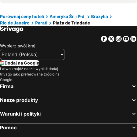
Ilha Grande Hotele przy plaży
Provetá Hotele przy plaży
Enseada das Estrelas Hotele przy plaży
Guaratinguetá Hotele przy plaży
Porównaj ceny hoteli
Ameryka Śr. i Płd.
Brazylia
Rio de Janeiro
Parati
Plaża de Trindade
Lorena Hotele przy plaży
Pindamonhangaba Hotele przy plaży
Taubaté Hotele przy plaży
Facebook
Twitter
Insta
Yo
Wybierz swój kraj
Dodaj na Google
Łatwo znajdź nasze wyniki: dodaj
trivago jako preferowane źródło na
Google.
Firma
Nasze produkty
Warunki i polityki
Pomoc