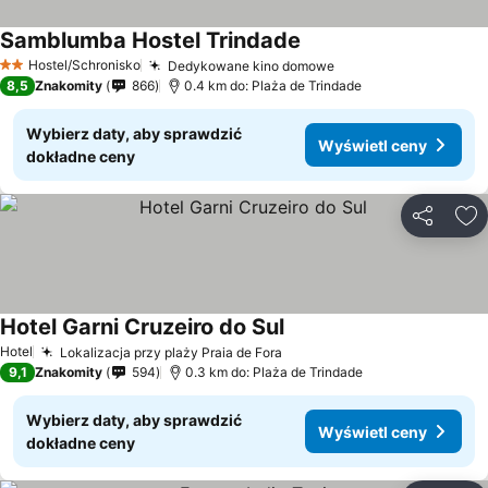
Samblumba Hostel Trindade
Wyświetl ceny
Hostel/Schronisko
Dedykowane kino domowe
Wyświetl ceny
2 Kategoria
8,5
Znakomity
866
0.4 km do: Plaża de Trindade
Wybierz daty, aby sprawdzić
Wyświetl ceny
dokładne ceny
Udostępni
Do
Hotel Garni Cruzeiro do Sul
Wyświetl ceny
Hotel
Lokalizacja przy plaży Praia de Fora
Wyświetl ceny
9,1
Znakomity
594
0.3 km do: Plaża de Trindade
Wybierz daty, aby sprawdzić
Wyświetl ceny
dokładne ceny