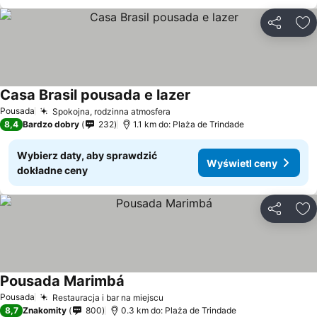
Udostępni
Do
Casa Brasil pousada e lazer
Wyświetl ceny
Pousada
Spokojna, rodzinna atmosfera
Wyświetl ceny
8,4
Bardzo dobry
232
1.1 km do: Plaża de Trindade
Wybierz daty, aby sprawdzić
Wyświetl ceny
dokładne ceny
Udostępni
Do
Pousada Marimbá
Wyświetl ceny
Pousada
Restauracja i bar na miejscu
Wyświetl ceny
8,7
Znakomity
800
0.3 km do: Plaża de Trindade