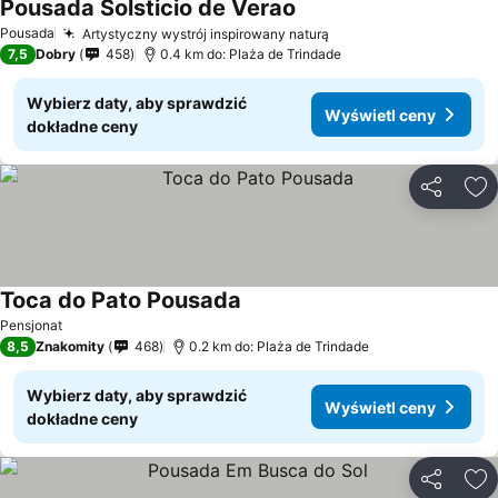
Pousada Solsticio de Verao
Wyświetl ceny
Pousada
Artystyczny wystrój inspirowany naturą
Wyświetl ceny
7,5
Dobry
458
0.4 km do: Plaża de Trindade
Wybierz daty, aby sprawdzić
Wyświetl ceny
dokładne ceny
Udostępni
Do
Toca do Pato Pousada
Wyświetl ceny
Pensjonat
8,5
Znakomity
468
0.2 km do: Plaża de Trindade
Wybierz daty, aby sprawdzić
Wyświetl ceny
dokładne ceny
Udostępni
Do