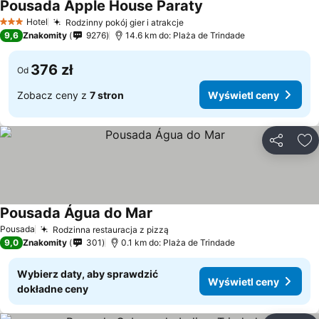
Pousada Apple House Paraty
Wyświetl ceny
Hotel
Rodzinny pokój gier i atrakcje
Wyświetl ceny
3 Kategoria
9,6
Znakomity
9276
14.6 km do: Plaża de Trindade
376 zł
Od
Zobacz ceny z
7 stron
Wyświetl ceny
Udostępni
Do
Pousada Água do Mar
Wyświetl ceny
Pousada
Rodzinna restauracja z pizzą
Wyświetl ceny
9,0
Znakomity
301
0.1 km do: Plaża de Trindade
Wybierz daty, aby sprawdzić
Wyświetl ceny
dokładne ceny