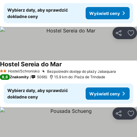
Wybierz daty, aby sprawdzić
Wyświetl ceny
dokładne ceny
Udostępni
Do
Hostel Sereia do Mar
Wyświetl ceny
Hostel/Schronisko
Bezpośredni dostęp do plaży Jabaquara
Wyświetl
2 Kategoria
8,8
Znakomity
5066
15.9 km do: Plaża de Trindade
Wybierz daty, aby sprawdzić
Wyświetl ceny
dokładne ceny
Udostępni
Do