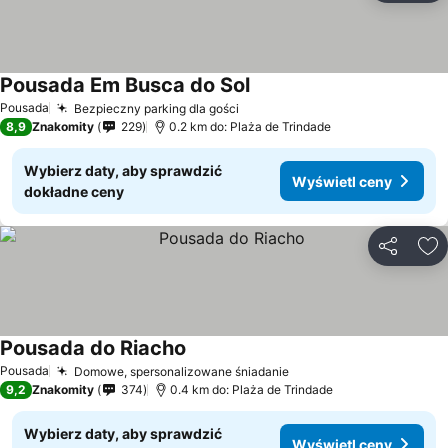
Pousada Em Busca do Sol
Wyświetl ceny
Pousada
Bezpieczny parking dla gości
Wyświetl ceny
8,9
Znakomity
229
0.2 km do: Plaża de Trindade
Wybierz daty, aby sprawdzić
Wyświetl ceny
dokładne ceny
Udostępni
Do
Pousada do Riacho
Wyświetl ceny
Pousada
Domowe, spersonalizowane śniadanie
Wyświetl ceny
9,2
Znakomity
374
0.4 km do: Plaża de Trindade
Wybierz daty, aby sprawdzić
Wyświetl ceny