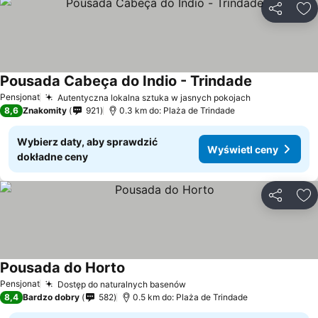
Udostępni
Do
Pousada Cabeça do Indio - Trindade
Wyświetl ce
Pensjonat
Autentyczna lokalna sztuka w jasnych pokojach
Wyświetl ce
8,6
Znakomity
921
0.3 km do: Plaża de Trindade
Wybierz daty, aby sprawdzić
Wyświetl ceny
dokładne ceny
Udostępni
Do
Pousada do Horto
Wyświetl ceny
Pensjonat
Dostęp do naturalnych basenów
Wyświetl ceny
8,4
Bardzo dobry
582
0.5 km do: Plaża de Trindade