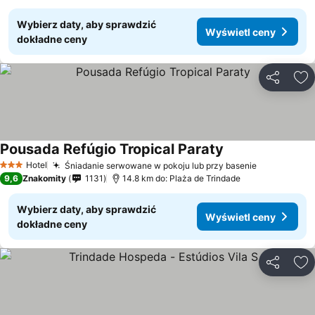
Wybierz daty, aby sprawdzić
Wyświetl ceny
dokładne ceny
Udostępni
Do
Pousada Refúgio Tropical Paraty
Wyświetl ceny
Hotel
Śniadanie serwowane w pokoju lub przy basenie
Wyświetl c
3 Kategoria
9,6
Znakomity
1131
14.8 km do: Plaża de Trindade
Wybierz daty, aby sprawdzić
Wyświetl ceny
dokładne ceny
Udostępni
Do