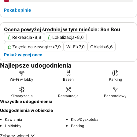
Pokaż opinie
Ocena powyżej średniej w tym mieście: Son Bou
Rekreacja
•
8,8
Lokalizacja
•
8,6
Zajęcia na zewnątrz
•
7,9
Wi-Fi
•
7,0
Obiekt
•
6,6
Pokaż więcej ocen
Najlepsze udogodnienia
Wi-Fi w lobby
Basen
Parking
Klimatyzacja
Restauracja
Bar hotelowy
Wszystkie udogodnienia
Udogodnienia w obiekcie
Kawiarnia
Klub/Dyskoteka
Hol/lobby
Parking
Zobacz więcej