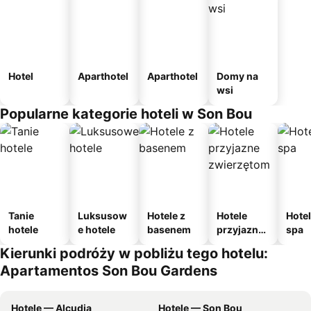
Hotel
Aparthotel
Aparthotel
Domy na
wsi
Popularne kategorie hoteli w Son Bou
Tanie
Luksusow
Hotele z
Hotele
Hotel
hotele
e hotele
basenem
przyjazne
spa
zwierzęto
Kierunki podróży w pobliżu tego hotelu:
m
Apartamentos Son Bou Gardens
Hotele — Alcudia
Hotele — Son Bou