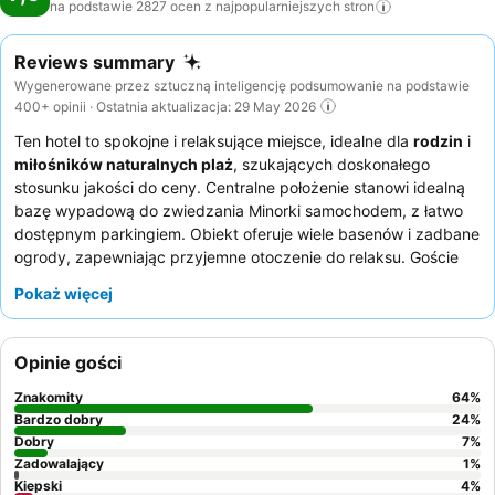
na podstawie 2827 ocen z najpopularniejszych
stron
Reviews summary
Wygenerowane przez sztuczną inteligencję podsumowanie na podstawie
400+ opinii · Ostatnia aktualizacja: 29 May 2026
Ten hotel to spokojne i relaksujące miejsce, idealne dla
rodzin
i
miłośników naturalnych plaż
, szukających doskonałego
stosunku jakości do ceny. Centralne położenie stanowi idealną
bazę wypadową do zwiedzania Minorki samochodem, z łatwo
dostępnym parkingiem. Obiekt oferuje wiele basenów i zadbane
ogrody, zapewniając przyjemne otoczenie do relaksu. Goście
konsekwentnie chwalą uprzejmy i pomocny personel, a
Pokaż więcej
restauracja zbiera wiele pochwał za pyszną kuchnię, zwłaszcza
za urozmaicony i obfity bufet śniadaniowy. Aby zapewnić sobie
spokojniejszy pobyt, goście powinni rozważyć rezerwację
Opinie gości
pokoju w odnowionej części.
Znakomity
64
%
Bardzo dobry
24
%
Dobry
7
%
Zadowalający
1
%
Kiepski
4
%