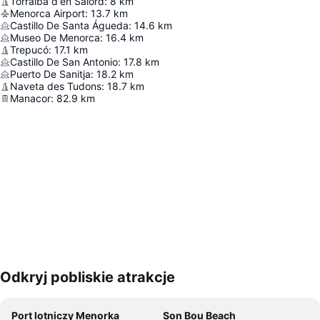
Torralba d'en Salord
:
8
km
Menorca Airport
:
13.7
km
Castillo De Santa Águeda
:
14.6
km
Museo De Menorca
:
16.4
km
Trepucó
:
17.1
km
Castillo De San Antonio
:
17.8
km
Puerto De Sanitja
:
18.2
km
Naveta des Tudons
:
18.7
km
Manacor
:
82.9
km
Odkryj pobliskie atrakcje
Powiększ mapę
Port lotniczy Menorka
Son Bou Beach