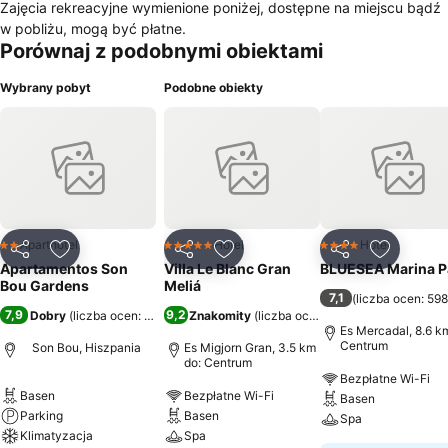
Zajęcia rekreacyjne wymienione poniżej, dostępne na miejscu bądź
w pobliżu, mogą być płatne.
Porównaj z podobnymi obiektami
Wybrany pobyt
Podobne obiekty
Aparthotel
Hotel
Hotel
2 Kategoria
5 Kategoria
4 Kategoria
Udostępnij
Dodaj do ulubionych
Udostępnij
Dodaj do ulubionych
Udostępnij
Dodaj do
Apartamentos Son
Villa Le Blanc Gran
BLUESEA Marina P
Bou Gardens
Meliá
7,1
(
liczba ocen: 59
7,9
9,2
Dobry
(
liczba ocen: 2827
)
Znakomity
(
liczba ocen: 1463
)
Es Mercadal, 8.6 k
Centrum
Son Bou, Hiszpania
Es Migjorn Gran, 3.5 km
do: Centrum
Bezpłatne Wi-Fi
Basen
Bezpłatne Wi-Fi
Basen
Parking
Basen
Spa
Klimatyzacja
Spa