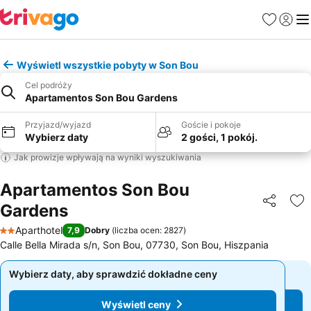
Ulubione
Zaloguj
Me
Wyświetl wszystkie pobyty w Son Bou
Cel podróży
Apartamentos Son Bou Gardens
Przyjazd/wyjazd
Goście i pokoje
Wybierz daty
2 gości, 1 pokój.
Jak prowizje wpływają na wyniki wyszukiwania
Apartamentos Son Bou
Gardens
Udostępni
Do
Aparthotel
7,9
Dobry
(
liczba ocen: 2827
)
2 Kategoria
Calle Bella Mirada s/n, Son Bou, 07730, Son Bou, Hiszpania
Wybierz daty, aby sprawdzić dokładne ceny
Wybierz daty, aby sprawdzić dokładne ceny
Wyświetl ceny
Wyświetl ceny