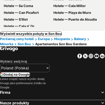
Hotele — Sa Coma
Hotele — Cala Millor
Hotele — Can Picafort
Hotele — Playa de Muro
Hotele — S'Illot
Hotele — Puerto de Alcudia
Hotele — Cala d´Or
Wyświetl wszystkie pobyty w Son Bou
Porównaj ceny hoteli
Europa
Hiszpania
Baleary
Minorka
Son Bou
Apartamentos Son Bou Gardens
Facebook
Twitter
Insta
Yo
Wybierz swój kraj
Dodaj na Google
Łatwo znajdź nasze wyniki: dodaj
trivago jako preferowane źródło na
Google.
Firma
Nasze produkty