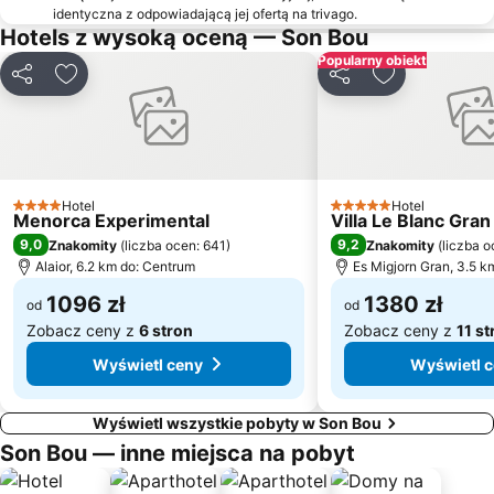
identyczna z odpowiadającą jej ofertą na trivago.
Hotels z wysoką oceną — Son Bou
Popularny obiekt
Udostępnij
Dodaj do ulubionych
Udostępnij
Dodaj do ulu
Hotel
Hotel
4 Kategoria
5 Kategoria
Menorca Experimental
Villa Le Blanc Gran
9,0
9,2
Znakomity
(
liczba ocen: 641
)
Znakomity
(
liczba 
Alaior, 6.2 km do: Centrum
Es Migjorn Gran, 3.5 k
1096 zł
1380 zł
od
od
Zobacz ceny z
6 stron
Zobacz ceny z
11 st
Wyświetl ceny
Wyświetl 
Wyświetl wszystkie pobyty w Son Bou
Son Bou — inne miejsca na pobyt