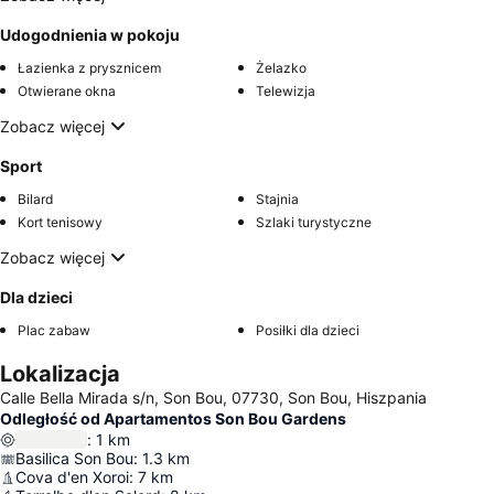
Udogodnienia w pokoju
Łazienka z prysznicem
Żelazko
Otwierane okna
Telewizja
Zobacz więcej
Sport
Bilard
Stajnia
Kort tenisowy
Szlaki turystyczne
Zobacz więcej
Dla dzieci
Plac zabaw
Posiłki dla dzieci
Lokalizacja
Calle Bella Mirada s/n, Son Bou, 07730, Son Bou, Hiszpania
Odległość od Apartamentos Son Bou Gardens
:
1
km
Basilica Son Bou
:
1.3
km
Cova d'en Xoroi
:
7
km