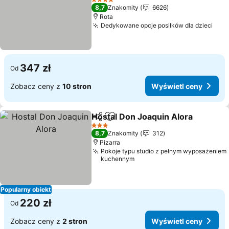
4 Kategoria
8,7
Znakomity
6626
Rota
Dedykowane opcje posiłków dla dzieci
347 zł
Od
Zobacz ceny z
10 stron
Wyświetl ceny
Hostal Don Joaquin Alora
Udostępnij
Dodaj do ulubionych
3 Kategoria
8,7
Znakomity
312
Pizarra
Pokoje typu studio z pełnym wyposażeniem
kuchennym
Popularny obiekt
220 zł
Od
Zobacz ceny z
2 stron
Wyświetl ceny