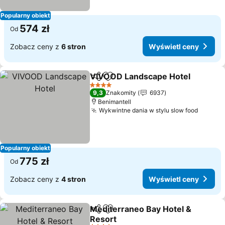
Popularny obiekt
574 zł
Od
Zobacz ceny z
6 stron
Wyświetl ceny
VIVOOD Landscape Hotel
Udostępnij
Dodaj do ulubionych
4 Kategoria
9,3
Znakomity
6937
Benimantell
Wykwintne dania w stylu slow food
Popularny obiekt
775 zł
Od
Zobacz ceny z
4 stron
Wyświetl ceny
Mediterraneo Bay Hotel &
Udostępnij
Dodaj do ulubionych
Resort