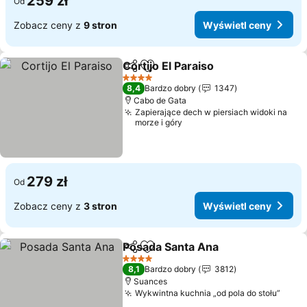
259 zł
Od
Zobacz ceny z
9 stron
Wyświetl ceny
Cortijo El Paraiso
Udostępnij
Dodaj do ulubionych
4 Kategoria
8,4
Bardzo dobry
1347
Cabo de Gata
Zapierające dech w piersiach widoki na
morze i góry
279 zł
Od
Zobacz ceny z
3 stron
Wyświetl ceny
Posada Santa Ana
Udostępnij
Dodaj do ulubionych
4 Kategoria
8,1
Bardzo dobry
3812
Suances
Wykwintna kuchnia „od pola do stołu”