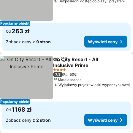
Bezpośredni dostęp do plaży i przystani
Popularny obiekt
263 zł
Od
Zobacz ceny z
9 stron
Wyświetl ceny
On City Resort - All
Udostępnij
Dodaj do ulubionych
Inclusive Prime
4 Kategoria
7,3
506
Matalascanas
Wyjątkowy projekt wioski wypoczynkowej
Popularny obiekt
1168 zł
Od
Zobacz ceny z
2 stron
Wyświetl ceny