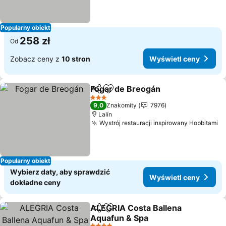
Popularny obiekt
258 zł
Od
Zobacz ceny z
10 stron
Wyświetl ceny
Fogar de Breogán
Udostępnij
Dodaj do ulubionych
3 Kategoria
9,0
Znakomity
7976
Lalín
Wystrój restauracji inspirowany Hobbitami
Popularny obiekt
Wybierz daty, aby sprawdzić
Wyświetl ceny
dokładne ceny
ALEGRIA Costa Ballena
Udostępnij
Dodaj do ulubionych
Aquafun & Spa