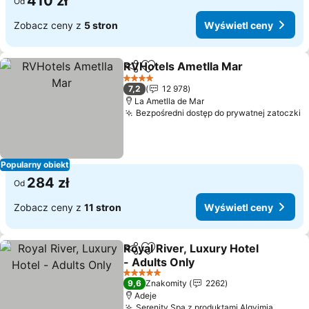
410 zł
Od
Zobacz ceny z
5 stron
Wyświetl ceny
RVHotels Ametlla Mar
Udostępnij
Dodaj do ulubionych
4 Kategoria
7,2
12 978
La Ametlla de Mar
Bezpośredni dostęp do prywatnej zatoczki
Popularny obiekt
284 zł
Od
Zobacz ceny z
11 stron
Wyświetl ceny
Royal River, Luxury Hotel
Udostępnij
Dodaj do ulubionych
- Adults Only
5 Kategoria
9,6
Znakomity
2262
Adeje
Serenity Spa z produktami Alqvimia