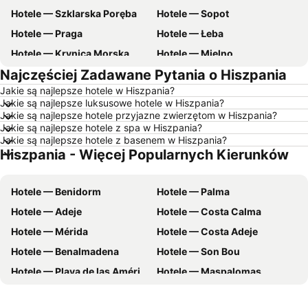
Hotele — Szklarska Poręba
Hotele — Sopot
Hotele — Praga
Hotele — Łeba
Hotele — Krynica Morska
Hotele — Mielno
Najczęściej Zadawane Pytania o Hiszpania
Hotele — Poznań
Hotele — Gdynia
Jakie są najlepsze hotele w Hiszpania?
Hotele — Łódź
Hotele — Ustka
Jakie są najlepsze luksusowe hotele w Hiszpania?
Hotele — Rzym
Hotele — Barcelona
Jakie są najlepsze hotele przyjazne zwierzętom w Hiszpania?
Jakie są najlepsze hotele z spa w Hiszpania?
Hotele — Szczyrk
Hotele — Szczawnica
Jakie są najlepsze hotele z basenem w Hiszpania?
Hiszpania - Więcej Popularnych Kierunków
Hotele — Wisła
Hotele — Wybrzeże Bałtyckie
Hotele — wybrzeże Chorwacji
Hotele — Pomorskie
Hotele — Benidorm
Hotele — Palma
Hotele — Majorka
Hotele — Turcja
Hotele — Adeje
Hotele — Costa Calma
Hotele — Jezioro Garda
Hotele — Grecja
Hotele — Mérida
Hotele — Costa Adeje
Hotele — Włochy
Hotele — Bieszczady
Hotele — Benalmadena
Hotele — Son Bou
Hotele — Albania
Hotele — warmińsko-mazurskie
Hotele — Playa de las Américas
Hotele — Maspalomas
Hotele — Sardynia
Hotele — Czarnogóra
Hotele — Playa del Inglés
Hotele — El Arenal
Hotele — Trójmiasto
Hotele — Dolnośląskie