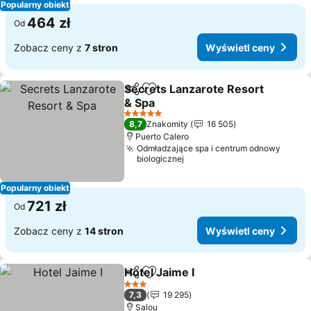
Popularny obiekt
464 zł
Od
Zobacz ceny z
7 stron
Wyświetl ceny
Secrets Lanzarote Resort
Udostępnij
Dodaj do ulubionych
& Spa
5 Kategoria
8,7
Znakomity
16 505
Puerto Calero
Odmładzające spa i centrum odnowy
biologicznej
Popularny obiekt
721 zł
Od
Zobacz ceny z
14 stron
Wyświetl ceny
Hotel Jaime I
Udostępnij
Dodaj do ulubionych
3 Kategoria
7,3
19 295
Salou