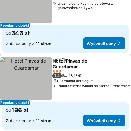
Urozmaicona kuchnia bufetowa z
gotowaniem na żywo
Popularny obiekt
346 zł
Od
Zobacz ceny z
11 stron
Wyświetl ceny
Hotel Playas de
Udostępnij
Dodaj do ulubionych
Guardamar
3 Kategoria
7,4
13 134
Guardamar del Segura
Panoramiczne widoki na Morze Śródziemne
Popularny obiekt
196 zł
Od
Zobacz ceny z
11 stron
Wyświetl ceny