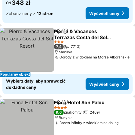
348 zł
Od
Zobacz ceny z
12 stron
Wyświetl ceny
Pierre & Vacances
Udostępnij
Dodaj do ulubionych
Terrazas Costa del Sol
Resort
3 Kategoria
7,4
7713
Manilva
Ogrody z widokiem na Morze Alborańskie
Popularny obiekt
Wybierz daty, aby sprawdzić
Wyświetl ceny
dokładne ceny
Finca Hotel Son Palou
Udostępnij
Dodaj do ulubionych
4 Kategoria
9,6
Znakomity
2469
Bunyola
Basen infinity z widokiem na dolinę