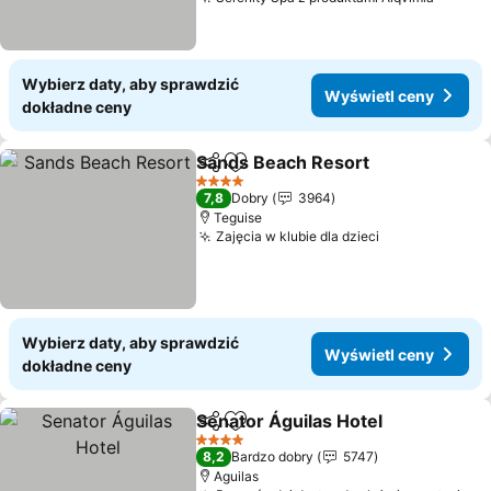
Wybierz daty, aby sprawdzić
Wyświetl ceny
dokładne ceny
Sands Beach Resort
Udostępnij
Dodaj do ulubionych
4 Kategoria
7,8
Dobry
3964
Teguise
Zajęcia w klubie dla dzieci
Wybierz daty, aby sprawdzić
Wyświetl ceny
dokładne ceny
Senator Águilas Hotel
Udostępnij
Dodaj do ulubionych
4 Kategoria
8,2
Bardzo dobry
5747
Aguilas