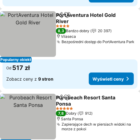
PortAventura Hotel Gold
Udostępnij
Dodaj do ulubionych
River
4 Kategoria
8,3
Bardzo dobry
20 397
Vilaseca
Bezpośredni dostęp do PortAventura Park
Popularny obiekt
517 zł
Od
Zobacz ceny z
9 stron
Wyświetl ceny
Purobeach Resort Santa
Udostępnij
Dodaj do ulubionych
Ponsa
5 Kategoria
7,8
Dobry
912
Santa Ponsa
Zapierające dech w piersiach widoki na
morze z pokoi