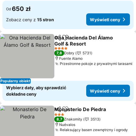
650 zł
Od
Zobacz ceny z
15 stron
Wyświetl ceny
Ona Hacienda Del Álamo
Udostępnij
Dodaj do ulubionych
Golf & Resort
4 Kategoria
7,8
Dobry
5731
Fuente Alamo
Przestronne pokoje z prywatnymi tarasami
Popularny obiekt
Wybierz daty, aby sprawdzić
Wyświetl ceny
dokładne ceny
Monasterio De Piedra
Udostępnij
Dodaj do ulubionych
3 Kategoria
8,7
Znakomity
3513
Nuévalos
Relaksujący basen zewnętrzny i ogrody