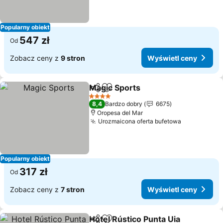
Popularny obiekt
547 zł
Od
Zobacz ceny z
9 stron
Wyświetl ceny
Magic Sports
Udostępnij
Dodaj do ulubionych
4 Kategoria
8,4
Bardzo dobry
6675
Oropesa del Mar
Urozmaicona oferta bufetowa
Popularny obiekt
317 zł
Od
Zobacz ceny z
7 stron
Wyświetl ceny
Hotel Rústico Punta Uia