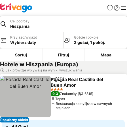
Ulubione
Zaloguj
Me
Cel podróży
Hiszpania
Przyjazd/wyjazd
Goście i pokoje
Wybierz daty
2 gości, 1 pokój.
Sortuj
Filtruj
Mapa
Hotele w Hiszpania (Europa)
Jak prowizje wpływają na wyniki wyszukiwania
Posada Real Castillo del
Udostępnij
Dodaj do ulubionych
Buen Amor
4 Kategoria
9,3
Znakomity
6815
Topas
Restauracja kastylijska w dawnych
stajniach
Popularny obiekt