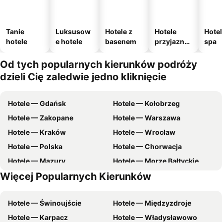
Tanie
Luksusow
Hotele z
Hotele
Hotel
hotele
e hotele
basenem
przyjazne
spa
zwierzęto
m
Od tych popularnych kierunków podróży
dzieli Cię zaledwie jedno kliknięcie
Hotele — Gdańsk
Hotele — Kołobrzeg
Hotele — Zakopane
Hotele — Warszawa
Hotele — Kraków
Hotele — Wrocław
Hotele — Polska
Hotele — Chorwacja
Hotele — Mazury
Hotele — Morze Bałtyckie
Więcej Popularnych Kierunków
Hotele — Malta
Hotele — zachodniopomorskie
Hotele — Świnoujście
Hotele — Międzyzdroje
Hotele — Karpacz
Hotele — Władysławowo