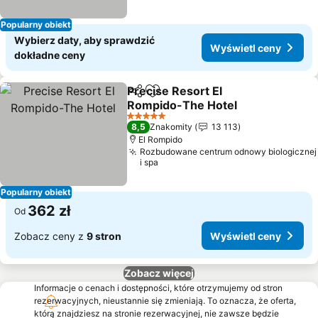
Popularny obiekt
Wybierz daty, aby sprawdzić
Wyświetl ceny
dokładne ceny
Precise Resort El
Udostępnij
Dodaj do ulubionych
Rompido-The Hotel
5 Kategoria
8,5
Znakomity
13 113
El Rompido
Rozbudowane centrum odnowy biologicznej
i spa
Popularny obiekt
362 zł
Od
Zobacz ceny z
9 stron
Wyświetl ceny
Zobacz więcej
Informacje o cenach i dostępności, które otrzymujemy od stron
rezerwacyjnych, nieustannie się zmieniają. To oznacza, że oferta,
którą znajdziesz na stronie rezerwacyjnej, nie zawsze będzie