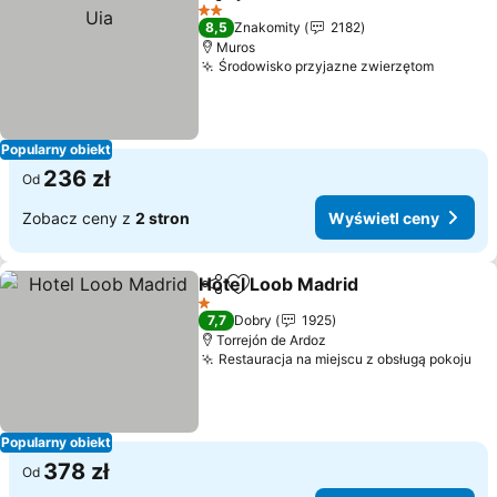
Udostępnij
Dodaj do ulubionych
2 Kategoria
8,5
Znakomity
2182
Muros
Środowisko przyjazne zwierzętom
Popularny obiekt
236 zł
Od
Zobacz ceny z
2 stron
Wyświetl ceny
Hotel Loob Madrid
Udostępnij
Dodaj do ulubionych
1 Kategoria
7,7
Dobry
1925
Torrejón de Ardoz
Restauracja na miejscu z obsługą pokoju
Popularny obiekt
378 zł
Od