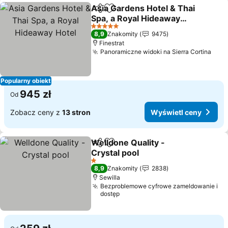
Asia Gardens Hotel & Thai
Udostępnij
Dodaj do ulubionych
Spa, a Royal Hideaway
Hotel
5 Kategoria
8,9
Znakomity
9475
Finestrat
Panoramiczne widoki na Sierra Cortina
Popularny obiekt
945 zł
Od
Zobacz ceny z
13 stron
Wyświetl ceny
Welldone Quality -
Udostępnij
Dodaj do ulubionych
Crystal pool
1 Kategoria
8,9
Znakomity
2838
Sewilla
Bezproblemowe cyfrowe zameldowanie i
dostęp