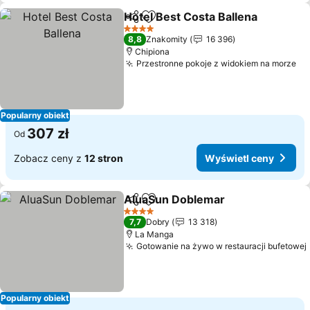
Hotel Best Costa Ballena
Udostępnij
Dodaj do ulubionych
4 Kategoria
8,8
Znakomity
16 396
Chipiona
Przestronne pokoje z widokiem na morze
Popularny obiekt
307 zł
Od
Zobacz ceny z
12 stron
Wyświetl ceny
AluaSun Doblemar
Udostępnij
Dodaj do ulubionych
4 Kategoria
7,7
Dobry
13 318
La Manga
Gotowanie na żywo w restauracji bufetowej
Popularny obiekt