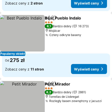
Zobacz ceny z
2 stron
Wyświetl ceny
Best Pueblo Indalo
Udostępnij
Dodaj do ulubionych
3 Kategoria
8,1
Bardzo dobry
16 273
Mojácar
Cztery odkryte baseny
Popularny obiekt
275 zł
Od
Zobacz ceny z
11 stron
Wyświetl ceny
Petit Mirador
Udostępnij
Dodaj do ulubionych
3 Kategoria
8,2
Bardzo dobry
2861
Torrellas de Llobregat
Rozległy basen zewnętrzny z jacuzzi