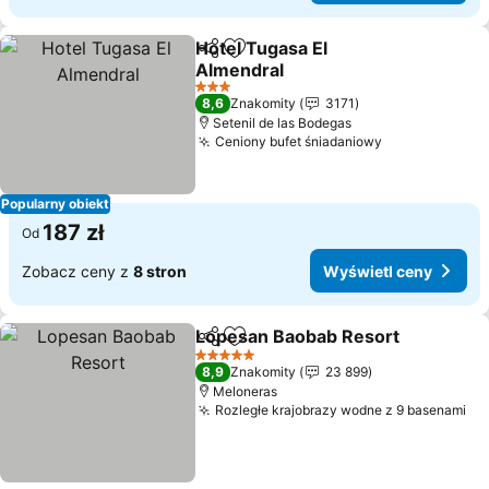
Hotel Tugasa El
Udostępnij
Dodaj do ulubionych
Almendral
3 Kategoria
8,6
Znakomity
3171
Setenil de las Bodegas
Ceniony bufet śniadaniowy
Popularny obiekt
187 zł
Od
Zobacz ceny z
8 stron
Wyświetl ceny
Lopesan Baobab Resort
Udostępnij
Dodaj do ulubionych
5 Kategoria
8,9
Znakomity
23 899
Meloneras
Rozległe krajobrazy wodne z 9 basenami