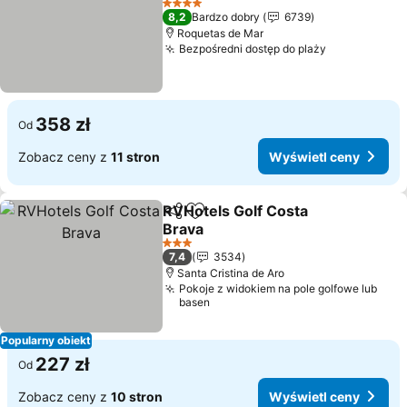
4 Kategoria
8,2
Bardzo dobry
6739
Roquetas de Mar
Bezpośredni dostęp do plaży
358 zł
Od
Zobacz ceny z
11 stron
Wyświetl ceny
RVHotels Golf Costa
Udostępnij
Dodaj do ulubionych
Brava
3 Kategoria
7,4
3534
Santa Cristina de Aro
Pokoje z widokiem na pole golfowe lub
basen
Popularny obiekt
227 zł
Od
Zobacz ceny z
10 stron
Wyświetl ceny