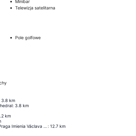
Minibar
Telewizja satelitarna
Pole golfowe
echy
3.8
km
thedral
:
3.8
km
.2
km
m
Port Lotniczy Praga Imienia Václava Havla
:
12.7
km