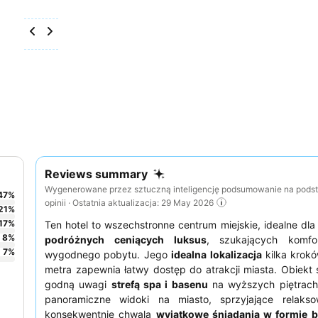
Reviews summary
Wygenerowane przez sztuczną inteligencję podsumowanie na pods
47
%
opinii · Ostatnia aktualizacja: 29 May 2026
21
%
17
%
Ten hotel to wszechstronne centrum miejskie, idealne dl
8
%
podróżnych ceniących luksus
, szukających komfo
7
%
wygodnego pobytu. Jego
idealna lokalizacja
kilka krokó
metra zapewnia łatwy dostęp do atrakcji miasta. Obiekt 
godną uwagi
strefą spa i basenu
na wyższych piętrach,
panoramiczne widoki na miasto, sprzyjające relakso
konsekwentnie chwalą
wyjątkowe śniadania w formie b