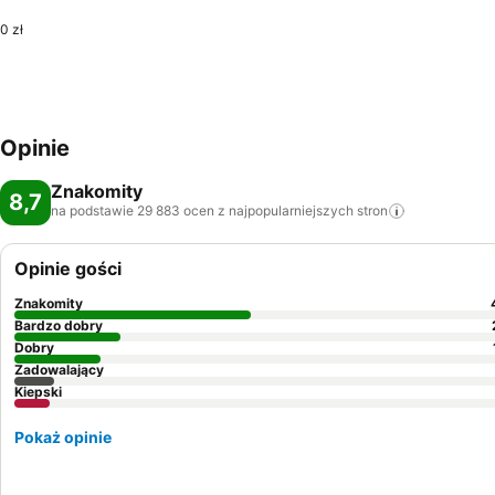
0 zł
Opinie
Znakomity
8,7
na podstawie 29 883 ocen z najpopularniejszych
stron
Opinie gości
Znakomity
Bardzo dobry
Dobry
Zadowalający
Kiepski
Pokaż opinie