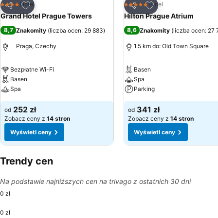
Dodaj do ulubionych
Dodaj do ulubionyc
Hotel
Hotel
4 Kategoria
5 Kategoria
Udostępnij
Udostępnij
Grand Hotel Prague Towers
Hilton Prague Atrium
8,7
8,6
Znakomity
(
liczba ocen: 29 883
)
Znakomity
(
liczba ocen: 27 
Praga, Czechy
1.5 km do: Old Town Square
Bezpłatne Wi-Fi
Basen
Basen
Spa
Spa
Parking
252 zł
341 zł
od
od
Zobacz ceny z
14 stron
Zobacz ceny z
14 stron
Wyświetl ceny
Wyświetl ceny
Trendy cen
Na podstawie najniższych cen na trivago z ostatnich 30 dni
0 zł
0 zł