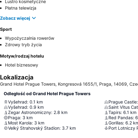
Lustro kosmetyczne
Płatna telewizja
Zobacz więcej
Sport
Wypożyczalnia rowerów
Zdrowy tryb życia
Motyw/rodzaj hotelu
Hotel biznesowy
Lokalizacja
Grand Hotel Prague Towers, Kongresová 1655/1, Praga, 14069, Cz
Odległość od Grand Hotel Prague Towers
Vyšehrad
:
0.1
km
Prague Castle
:
Vyšehrad
:
0.9
km
Saint Vitus Ca
Zegar Astronomiczny
:
2.8
km
Tapirs
:
6.1
km
Praga
:
3
km
Red Pandas
:
6
Most Karola
:
3
km
Gorillas
:
6.2
k
Velký Strahovský Stadion
:
3.7
km