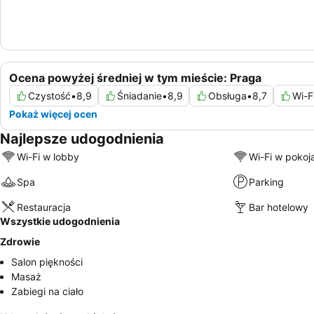
Ocena powyżej średniej w tym mieście: Praga
Czystość
•
8,9
Śniadanie
•
8,9
Obsługa
•
8,7
Wi-F
Pokaż więcej ocen
Najlepsze udogodnienia
Wi-Fi w lobby
Wi-Fi w pokoj
Spa
Parking
Restauracja
Bar hotelowy
Wszystkie udogodnienia
Zdrowie
Salon piękności
Masaż
Zabiegi na ciało