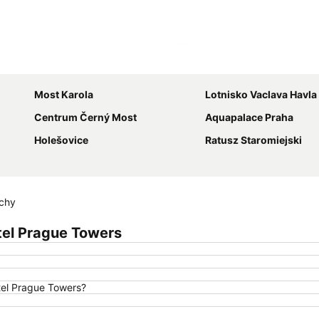
Powiększ mapę
Most Karola
Lotnisko Vaclava Havla
Centrum Černý Most
Aquapalace Praha
Holešovice
Ratusz Staromiejski
echy
tel Prague Towers
tel Prague Towers?