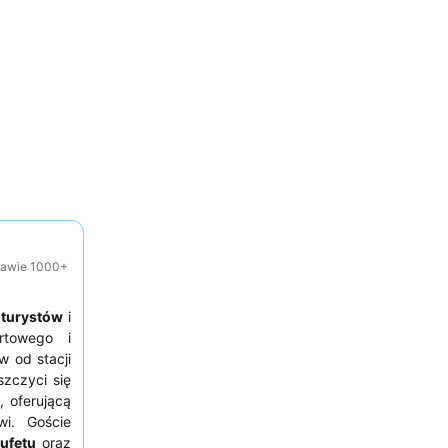
tawie 1000+
a
turystów
i
rtowego i
w od stacji
szczyci się
 oferującą
wi. Goście
ufetu
oraz