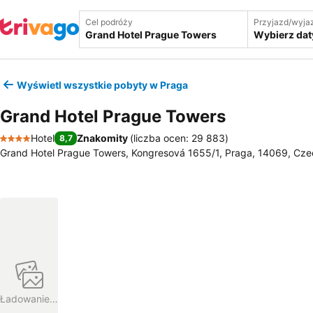
Cel podróży
Przyjazd/wyja
Wybierz dat
Wyświetl wszystkie pobyty w Praga
Grand Hotel Prague Towers
Hotel
Znakomity
(
liczba ocen: 29 883
)
8,7
4 Kategoria
Grand Hotel Prague Towers, Kongresová 1655/1, Praga, 14069, Cz
Ładowanie…