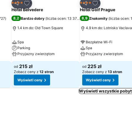
h
Dodaj do ulubionych
Dodaj do ulubion
Hotel
Hotel
4 Kategoria
4 Kategoria
Udostępnij
Udostępnij
Hotel Belvedere
Hotel Golf Prague
8,2
8,9
727
)
Bardzo dobry
(
liczba ocen: 13 374
)
Znakomity
(
liczba ocen: 
1.4 km do: Old Town Square
4.9 km do: Lotnisko Vaclav
Spa
Bezpłatne Wi-Fi
Parking
Spa
Przyjazny zwierzętom
Przyjazny zwierzętom
215 zł
225 zł
od
od
Zobacz ceny z
12 stron
Zobacz ceny z
13 stron
Wyświetl ceny
Wyświetl ceny
Wyświetl wszystkie pobyt