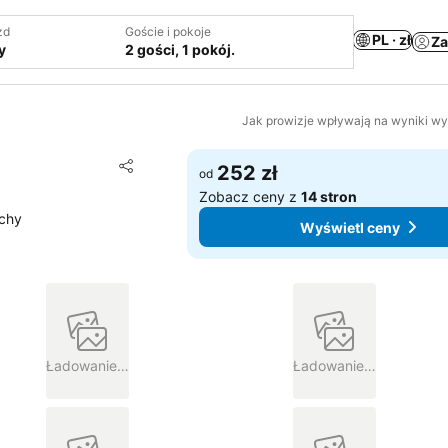
zd
Goście i pokoje
PL · zł
Za
y
2 gości, 1 pokój.
Jak prowizje wpływają na wyniki w
Dodaj do ulubionych
252 zł
od
Udostępnij
Zobacz ceny z
14 stron
echy
Wyświetl ceny
Ładowanie…
Ładowanie…