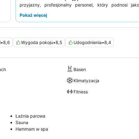
przyjazny, profesjonalny personel, który podnosi jak
doświadczenia. Osobom pragnącym podziwiać zapieraj
Pokaż więcej
piersiach widoki, zdecydowanie zaleca się rezerwacj
panoramicznym widokiem na miasto
.
i
•
8,6
Wygoda pokoju
•
8,5
Udogodnienia
•
8,4
ach
Basen
Klimatyzacja
Fitness
Łaźnia parowa
Sauna
Hammam w spa