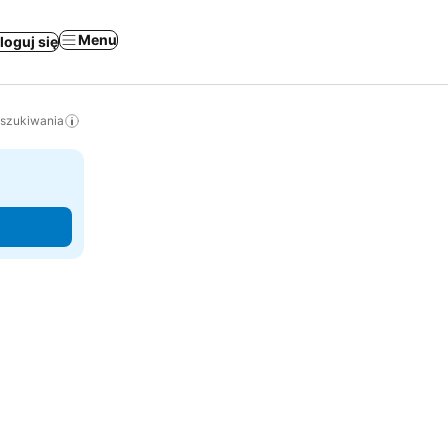
Menu
loguj się
yszukiwania