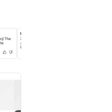
Kompleksowe usługi wellness i kosmetyczne
cji The
Zregeneruj siły dzięki szerokiej gamie usług, w tym ma
rte
zabiegom na ciało, zabiegom na twarz, klubowi fitness 
fryzjersko-kosmetycznemu.