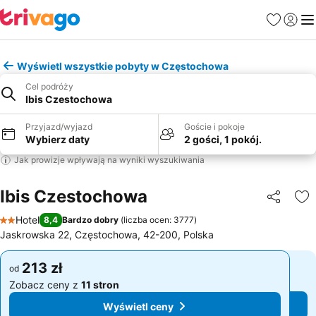
Ulubione
Zaloguj
Me
Wyświetl wszystkie pobyty w Częstochowa
Cel podróży
Ibis Czestochowa
Przyjazd/wyjazd
Goście i pokoje
Wybierz daty
2 gości, 1 pokój.
Jak prowizje wpływają na wyniki wyszukiwania
Ibis Czestochowa
Udostępni
Do
Hotel
8,4
Bardzo dobry
(
liczba ocen: 3777
)
2 Kategoria
Jaskrowska 22, Częstochowa, 42-200, Polska
213 zł
213 zł
od
od
Zobacz ceny z
11 stron
Zobacz ceny z
11 stron
Wyświetl ceny
Wyświetl ceny