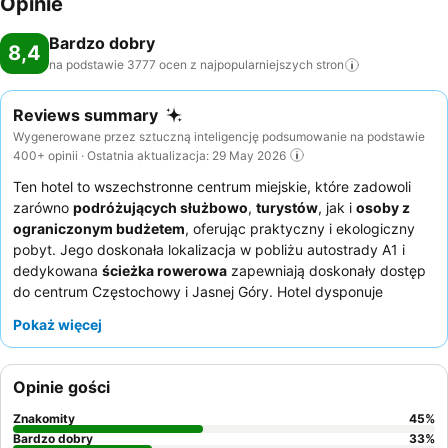
Opinie
Bardzo dobry
8,4
na podstawie 3777 ocen z najpopularniejszych
stron
Reviews summary
Wygenerowane przez sztuczną inteligencję podsumowanie na podstawie
400+ opinii · Ostatnia aktualizacja: 29 May 2026
Ten hotel to wszechstronne centrum miejskie, które zadowoli
zarówno
podróżujących służbowo
,
turystów
, jak i
osoby z
ograniczonym budżetem
, oferując praktyczny i ekologiczny
pobyt. Jego doskonała lokalizacja w pobliżu autostrady A1 i
dedykowana
ścieżka rowerowa
zapewniają doskonały dostęp
do centrum Częstochowy i Jasnej Góry. Hotel dysponuje
dedykowaną
salą konferencyjną
oraz
salą fitness
, co sprzyja
Pokaż więcej
zarówno pracy, jak i wypoczynkowi. Goście niezmiennie chwalą
wyjątkowo przyjazny i pomocny personel oraz
pyszne i
urozmaicone śniadania w formie bufetu
z ciepłymi daniami i
Opinie gości
regionalnymi specjałami. Aby zapewnić sobie spokojniejszy
pobyt, goście mogą poprosić o pokoje z oknami wychodzącymi
Znakomity
45
%
na stronę przeciwną do głównej drogi.
Bardzo dobry
33
%