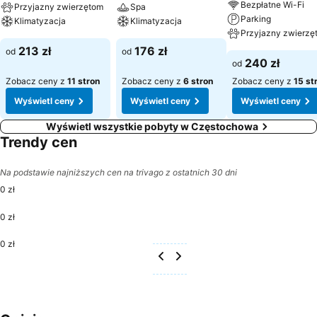
Bezpłatne Wi-Fi
Przyjazny zwierzętom
Spa
Parking
Klimatyzacja
Klimatyzacja
Przyjazny zwierzę
213 zł
176 zł
od
od
240 zł
od
Zobacz ceny z
11 stron
Zobacz ceny z
6 stron
Zobacz ceny z
15 st
Wyświetl ceny
Wyświetl ceny
Wyświetl ceny
Wyświetl wszystkie pobyty w Częstochowa
Trendy cen
Na podstawie najniższych cen na trivago z ostatnich 30 dni
0 zł
0 zł
0 zł