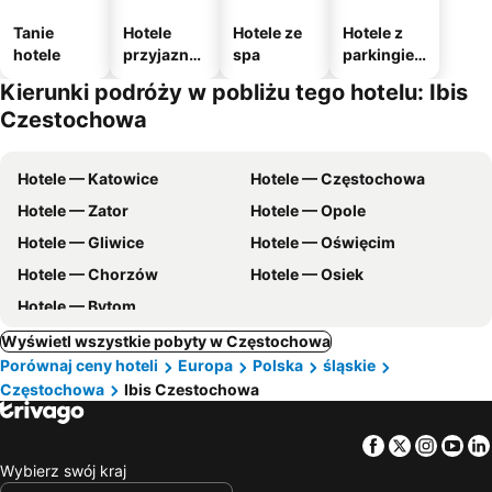
Tanie
Hotele
Hotele ze
Hotele z
hotele
przyjazne
spa
parkingie
zwierzęto
m
Kierunki podróży w pobliżu tego hotelu: Ibis
m
Czestochowa
Hotele — Katowice
Hotele — Częstochowa
Hotele — Zator
Hotele — Opole
Hotele — Gliwice
Hotele — Oświęcim
Hotele — Chorzów
Hotele — Osiek
Hotele — Bytom
Wyświetl wszystkie pobyty w Częstochowa
Porównaj ceny hoteli
Europa
Polska
śląskie
Częstochowa
Ibis Czestochowa
Facebook
Twitter
Insta
Yo
Wybierz swój kraj