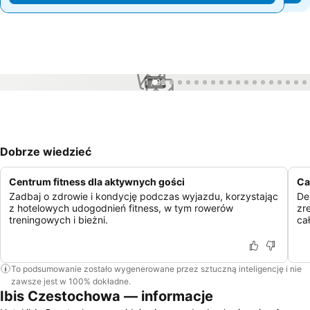
1 / 96
Dobrze wiedzieć
Centrum fitness dla aktywnych gości
Ca
Zadbaj o zdrowie i kondycję podczas wyjazdu, korzystając
De
z hotelowych udogodnień fitness, w tym rowerów
zr
treningowych i bieżni.
ca
To podsumowanie zostało wygenerowane przez sztuczną inteligencję i nie
zawsze jest w 100% dokładne.
Ibis Czestochowa — informacje