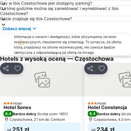
Stary Rynek
Jasnogórska Szopka Bożonarodzeniowa
Czy w Ibis Czestochowa jest dostępny parking?
O której godzinie można się zameldować i wymeldować z Ibis
Częstochówka-Parkitka
Grabówka
Czestochowa?
Błeszno
Ostatni Grosz
Gdzie znajduje się Ibis Czestochowa?
Jurajski Park Linowy
Zacisze
Zobacz więcej
Centrum Kongresowe AP
Lisieniec
Informacje o cenach i dostępności, które otrzymujemy od stron
rezerwacyjnych, nieustannie się zmieniają. To oznacza, że oferta,
Hula Kula Kręgielnia
Kościół św. Zygmunta
którą znajdziesz na stronie rezerwacyjnej, nie zawsze będzie
identyczna z odpowiadającą jej ofertą na trivago.
Hotels z wysoką oceną — Częstochowa
Udostępnij
Dodaj do ulubionych
Udostępnij
Dodaj do ulu
Hotel
Hotel
3 Kategoria
3 Kategoria
Hotel Sonex
Hotel Constancja
8,4
8,4
Bardzo dobry
(
liczba ocen: 1851
)
Bardzo dobry
(
licz
Częstochowa, 2.1 km do: Centrum
Częstochowa, 4.0 km 
251 zł
234 zł
od
od