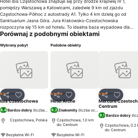
Hotel ibis Częstochowa znajduje się przy drodze krajowej nr 1,
pomiędzy Warszawą a Katowicami, zaledwie 9 km od zjazdu
Częstochowa-Północ z autostrady A1. Tylko 4 km dzielą go od
Sanktuarium Jasna Góra. Jura Krakowsko-Czestochowska
rozpoczyna się 15 km od hotelu. To idealna baza wypadowa dla
Porównaj z podobnymi obiektami
lubiących wspinaczki lub chcących zwiedzić ruiny zamków wzdłuż
Szlaku Orlich Gniazd. Do dyspozycji gości jest 125
Wybrany pobyt
Podobne obiekty
klimatyzowanych pokoi, restauracja, bar oraz parking wyposażony
w ładowarkę samochodów elektrycznych.
Hotel
Hotel
Hotel
2 Kategoria
4 Kategoria
3 Kategoria
Udostępnij
Dodaj do ulubionych
Udostępnij
Dodaj do ulubionych
Udostępnij
Dodaj do
Ibis Czestochowa
Hotel Arche
Mercure Czestoc
Centrum
8,4
9,2
Bardzo dobry
(
liczba ocen: 3777
Znakomity
)
(
liczba ocen: 3589
)
8,1
Bardzo dobry
(
li
Częstochowa, Polska
Częstochowa, 1.0 km
do: Centrum
Częstochowa, 0.2
do: Centrum
Bezpłatne Wi-Fi
Bezpłatne Wi-Fi