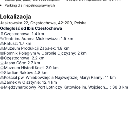
Parking dla niepełnosprawnych
Lokalizacja
Jaskrowska 22, Częstochowa, 42-200, Polska
Odległość od Ibis Czestochowa
Częstochowa
:
1.4
km
Teatr im. Adama Mickiewicza
:
1.5
km
Ratusz
:
1.7
km
Muzeum Produkcji Zapałek
:
1.8
km
Pomnik Poległym w Obronie Ojczyzny
:
2
km
Częstochowa
:
2.2
km
Jasna Góra
:
2.7
km
Muzeum Historii Kolei
:
2.9
km
Stadion Raków
:
4.8
km
Kościół pw. Wniebowzięcia Najświętszej Maryi Panny
:
11
km
Zamek w Olsztynie
:
12.4
km
Międzynarodowy Port Lotniczy Katowice im. Wojciecha Korfantego w Pyrzowicach
:
38.3
km