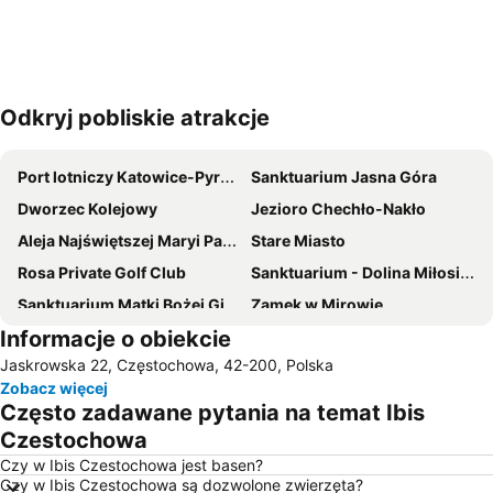
Odkryj pobliskie atrakcje
Powiększ mapę
Port lotniczy Katowice-Pyrzowice
Sanktuarium Jasna Góra
Dworzec Kolejowy
Jezioro Chechło-Nakło
Aleja Najświętszej Maryi Panny
Stare Miasto
Rosa Private Golf Club
Sanktuarium - Dolina Miłosierdzia Bożego
Sanktuarium Matki Bożej Gidelskiej
Zamek w Mirowie
Informacje o obiekcie
Ulica 7 kamienic w Częstochowie
Śródmieście
Jaskrowska 22, Częstochowa, 42-200, Polska
Podjasnogórska
Częstochowa-Rudniki Airport
Zobacz więcej
Park Wodny
Solpark
Często zadawane pytania na temat Ibis
Mirów
Polonia Hala Sportowo - Widowiskowa
Czestochowa
Chechło
Rynek
Czy w Ibis Czestochowa jest basen?
Czy w Ibis Czestochowa są dozwolone zwierzęta?