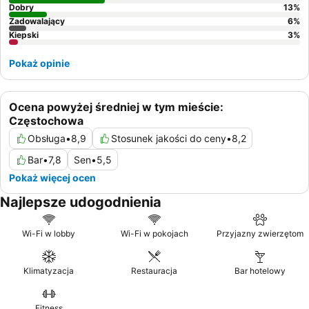
Dobry
13
%
Zadowalający
6
%
Kiepski
3
%
Pokaż opinie
Ocena powyżej średniej w tym mieście:
Częstochowa
Obsługa
•
8,9
Stosunek jakości do ceny
•
8,2
Bar
•
7,8
Sen
•
5,5
Pokaż więcej ocen
Najlepsze udogodnienia
Wi-Fi w lobby
Wi-Fi w pokojach
Przyjazny zwierzętom
Klimatyzacja
Restauracja
Bar hotelowy
Fitness