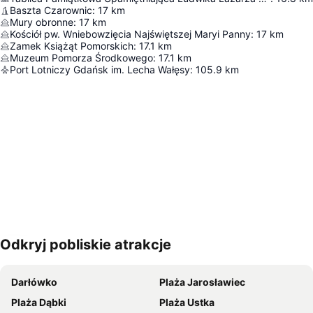
Baszta Czarownic
:
17
km
Mury obronne
:
17
km
Kościół pw. Wniebowzięcia Najświętszej Maryi Panny
:
17
km
Zamek Książąt Pomorskich
:
17.1
km
Muzeum Pomorza Środkowego
:
17.1
km
Port Lotniczy Gdańsk im. Lecha Wałęsy
:
105.9
km
Odkryj pobliskie atrakcje
Powiększ mapę
Darłówko
Plaża Jarosławiec
Plaża Dąbki
Plaża Ustka