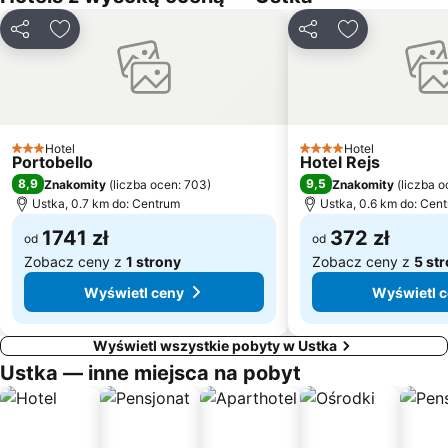
Udostępnij
Dodaj do ulubionych
Udostępnij
Dodaj do ulu
Hotel
Hotel
3 Kategoria
4 Kategoria
Portobello
Hotel Rejs
8,9
9,5
Znakomity
(
liczba ocen: 703
)
Znakomity
(
liczba o
Ustka, 0.7 km do: Centrum
Ustka, 0.6 km do: Cen
1741 zł
372 zł
od
od
Zobacz ceny z
1 strony
Zobacz ceny z
5 st
Wyświetl ceny
Wyświetl 
Wyświetl wszystkie pobyty w Ustka
Ustka — inne miejsca na pobyt