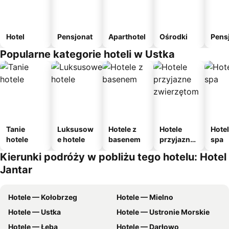
Hotel
Pensjonat
Aparthotel
Ośrodki
Pens
Popularne kategorie hoteli w Ustka
Tanie
Luksusow
Hotele z
Hotele
Hotel
hotele
e hotele
basenem
przyjazne
spa
zwierzęto
Kierunki podróży w pobliżu tego hotelu: Hotel
m
Jantar
Hotele — Kołobrzeg
Hotele — Mielno
Hotele — Ustka
Hotele — Ustronie Morskie
Hotele — Łeba
Hotele — Darłowo