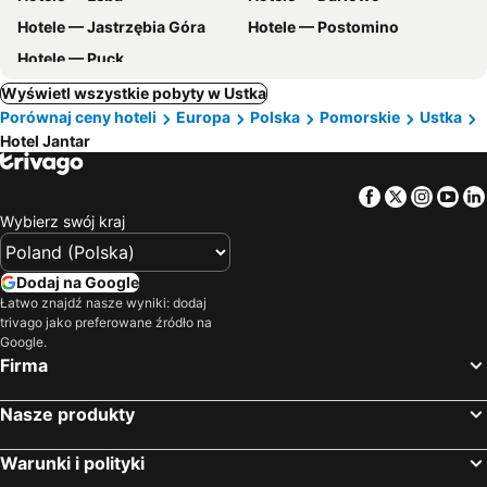
Hotele — Jastrzębia Góra
Hotele — Postomino
Hotele — Puck
Wyświetl wszystkie pobyty w Ustka
Porównaj ceny hoteli
Europa
Polska
Pomorskie
Ustka
Hotel Jantar
Facebook
Twitter
Insta
Yo
Wybierz swój kraj
Dodaj na Google
Łatwo znajdź nasze wyniki: dodaj
trivago jako preferowane źródło na
Google.
Firma
Nasze produkty
Warunki i polityki