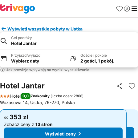
Ulubione
Zaloguj
Me
Wyświetl wszystkie pobyty w Ustka
Cel podróży
Hotel Jantar
Przyjazd/wyjazd
Goście i pokoje
Wybierz daty
2 gości, 1 pokój.
Jak prowizje wpływają na wyniki wyszukiwania
Hotel Jantar
Udostępni
Do
Hotel
9,0
Znakomity
(
liczba ocen: 2868
)
3 Kategoria
Wczasowa 14, Ustka, 76-270, Polska
353 zł
353 zł
od
od
Zobacz ceny z
13 stron
Zobacz ceny z
13 stron
Wyświetl ceny
Wyświetl ceny