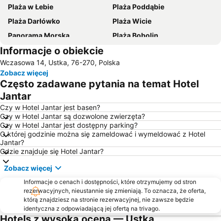
Plaża w Łebie
Plaża Poddąbie
Plaża Darłówko
Plaża Wicie
Panorama Morska
Plaża Bobolin
Informacje o obiekcie
Plaża Dębina
Plaża Zachodnia
Wczasowa 14, Ustka, 76-270, Polska
Ruchome Wydmy
Plaża Orzechowo
Zobacz więcej
Plaża Czołpino
Plaża w Rowach
Często zadawane pytania na temat Hotel
Plaża wschodnia
Łeba Park - Park Dinozaurów
Jantar
Plaża Dąbkowice
Port Łeba
Czy w Hotel Jantar jest basen?
Czy w Hotel Jantar są dozwolone zwierzęta?
Zatorze
Nadrzecze
Czy w Hotel Jantar jest dostępny parking?
O której godzinie można się zameldować i wymeldować z Hotel
Park Wodny JAN
Park Wodny Redzikowo
Jantar?
Port Morski w Darłowie
Polska Filharmonia Sinfonia Baltica
Gdzie znajduje się Hotel Jantar?
Westerplatte
Plaża Rąbka
Zobacz więcej
Park Krajobrazowy Dolina Słupi
Śródmieście
Informacje o cenach i dostępności, które otrzymujemy od stron
rezerwacyjnych, nieustannie się zmieniają. To oznacza, że oferta,
Euphoria
Ryczewo
którą znajdziesz na stronie rezerwacyjnej, nie zawsze będzie
Racisław
identyczna z odpowiadającą jej ofertą na trivago.
Hotels z wysoką oceną — Ustka