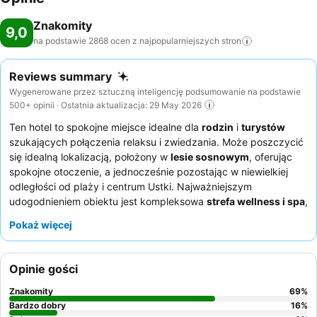
Znakomity
9,0
na podstawie 2868 ocen z najpopularniejszych
stron
Reviews summary
Wygenerowane przez sztuczną inteligencję podsumowanie na podstawie
500+ opinii · Ostatnia aktualizacja: 29 May 2026
Ten hotel to spokojne miejsce idealne dla
rodzin
i
turystów
szukających połączenia relaksu i zwiedzania. Może poszczycić
się idealną lokalizacją, położony w
lesie sosnowym
, oferując
spokojne otoczenie, a jednocześnie pozostając w niewielkiej
odległości od plaży i centrum Ustki. Najważniejszym
udogodnieniem obiektu jest kompleksowa
strefa wellness i spa
,
obejmująca basen z wydzieloną częścią dla dzieci, saunę i
Pokaż więcej
jacuzzi. Goście konsekwentnie chwalą
personel hotelu
za
wyjątkową życzliwość oraz pyszne i urozmaicone
śniadania
.
Aby zapewnić sobie szczególnie przyjemny pobyt, warto
Opinie gości
rozważyć pokoje z
widokiem na las sosnowy
.
Znakomity
69
%
Bardzo dobry
16
%