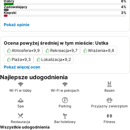
Dobry
8
%
Zadowalający
4
%
Kiepski
3
%
Pokaż opinie
Ocena powyżej średniej w tym mieście: Ustka
Atmosfera
•
9,9
Rekreacja
•
9,7
Wrażenia
•
9,6
Plaża
•
9,3
Lokalizacja
•
9,2
Pokaż więcej ocen
Najlepsze udogodnienia
Wi-Fi w lobby
Wi-Fi w pokojach
Basen
Spa
Parking
Przyjazny zwierzętom
Restauracja
Bar hotelowy
Fitness
Wszystkie udogodnienia