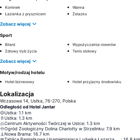
Kominek
Wanna
Łazienka z prysznicem
Żelazko
Zobacz więcej
Sport
Bilard
Wypożyczalnia rowerów
Zdrowy tryb życia
Tenis stołowy
Zobacz więcej
Motyw/rodzaj hotelu
Hotel biznesowy
Hotel przyjazny środowisku
Lokalizacja
Wczasowa 14, Ustka, 76-270, Polska
Odległość od Hotel Jantar
Ustka
:
1.1
km
Ustka
:
1.3
km
Centrum Aktywności Twórczej w Ustce
:
1.3
km
Ogród Zoologiczny Dolina Charlotty w Strzelinku
:
7.9
km
Nowa Brama
:
16.7
km
Tablica Pamiątkowa Upamiętniająca Ludwika Łazarza Zamenhofa
:
16.8
km