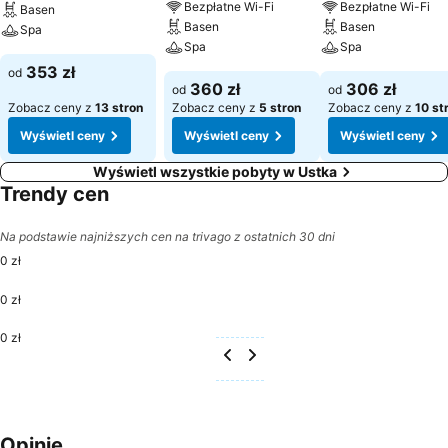
Bezpłatne Wi-Fi
Bezpłatne Wi-Fi
Basen
Basen
Basen
Spa
Spa
Spa
353 zł
od
360 zł
306 zł
od
od
Zobacz ceny z
13 stron
Zobacz ceny z
5 stron
Zobacz ceny z
10 st
Wyświetl ceny
Wyświetl ceny
Wyświetl ceny
Wyświetl wszystkie pobyty w Ustka
Trendy cen
Na podstawie najniższych cen na trivago z ostatnich 30 dni
0 zł
0 zł
0 zł
Opinie