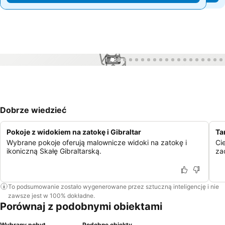
1 / 38
Dobrze wiedzieć
Pokoje z widokiem na zatokę i Gibraltar
Ta
Wybrane pokoje oferują malownicze widoki na zatokę i
Ci
ikoniczną Skałę Gibraltarską.
za
To podsumowanie zostało wygenerowane przez sztuczną inteligencję i nie
zawsze jest w 100% dokładne.
Porównaj z podobnymi obiektami
Wybrany pobyt
Podobne obiekty