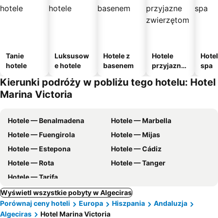
Tanie
Luksusow
Hotele z
Hotele
Hotel
hotele
e hotele
basenem
przyjazne
spa
zwierzęto
Kierunki podróży w pobliżu tego hotelu: Hotel
m
Marina Victoria
Hotele — Benalmadena
Hotele — Marbella
Hotele — Fuengirola
Hotele — Mijas
Hotele — Estepona
Hotele — Cádiz
Hotele — Rota
Hotele — Tanger
Hotele — Tarifa
Wyświetl wszystkie pobyty w Algeciras
Porównaj ceny hoteli
Europa
Hiszpania
Andaluzja
Algeciras
Hotel Marina Victoria