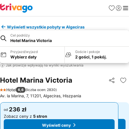
Ulubione
Zaloguj
Me
Wyświetl wszystkie pobyty w Algeciras
Cel podróży
Hotel Marina Victoria
Przyjazd/wyjazd
Goście i pokoje
Wybierz daty
2 gości, 1 pokój.
Jak prowizje wpływają na wyniki wyszukiwania
Hotel Marina Victoria
Udostępni
Do
Hotel
6,6
(
liczba ocen: 2830
)
2 Kategoria
Av. la Marina, 7, 11201, Algeciras, Hiszpania
236 zł
236 zł
od
od
Zobacz ceny z
5 stron
Zobacz ceny z
5 stron
Wyświetl ceny
Wyświetl ceny