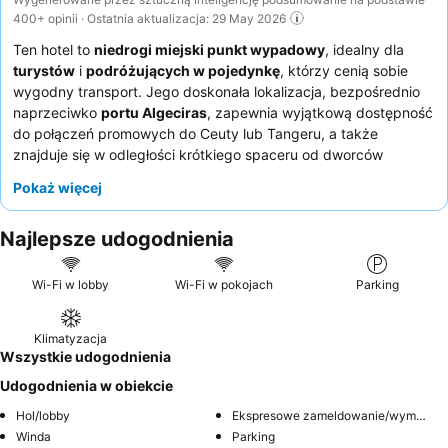
400+ opinii · Ostatnia aktualizacja: 29 May 2026
Ten hotel to
niedrogi miejski punkt wypadowy
, idealny dla
turystów
i
podróżujących w pojedynkę
, którzy cenią sobie
wygodny transport. Jego doskonała lokalizacja, bezpośrednio
naprzeciwko
portu Algeciras
, zapewnia wyjątkową dostępność
do połączeń promowych do Ceuty lub Tangeru, a także
znajduje się w odległości krótkiego spaceru od dworców
autobusowego i kolejowego. Hotel oferuje
nowo
Pokaż więcej
wyremontowane łazienki
w niektórych pokojach, co dodaje im
nowoczesnego charakteru. Goście konsekwentnie chwalą
Najlepsze udogodnienia
przyjazny i pomocny personel recepcji
, który sprawnie
przeprowadza zameldowanie i pomaga z bagażem. Osobom,
którym zależy na spokojnym śnie, zaleca się poproszenie o
Wi-Fi w lobby
Wi-Fi w pokojach
Parking
pokój z widokiem od strony innej niż port.
Klimatyzacja
Wszystkie udogodnienia
Udogodnienia w obiekcie
Hol/lobby
Ekspresowe zameldowanie/wymeldowanie
Winda
Parking