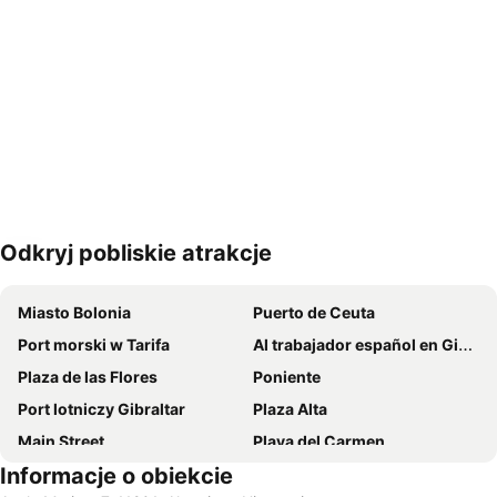
Odkryj pobliskie atrakcje
Powiększ mapę
Miasto Bolonia
Puerto de Ceuta
Port morski w Tarifa
Al trabajador español en Gibraltar
Plaza de las Flores
Poniente
Port lotniczy Gibraltar
Plaza Alta
Main Street
Playa del Carmen
Informacje o obiekcie
El Padrón
Puerto Bahía de Algeciras