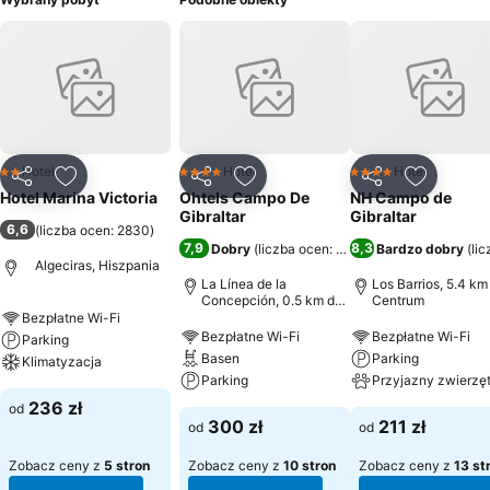
Hotel
Hotel
Hotel
2 Kategoria
4 Kategoria
4 Kategoria
Udostępnij
Dodaj do ulubionych
Udostępnij
Dodaj do ulubionych
Udostępnij
Dodaj do
Hotel Marina Victoria
Ohtels Campo De
NH Campo de
Gibraltar
Gibraltar
6,6
(
liczba ocen: 2830
)
7,9
8,3
Dobry
(
liczba ocen: 15 709
Bardzo dobry
)
(
li
Algeciras, Hiszpania
La Línea de la
Los Barrios, 5.4 km
Concepción, 0.5 km do:
Centrum
Centrum
Bezpłatne Wi-Fi
Bezpłatne Wi-Fi
Bezpłatne Wi-Fi
Parking
Basen
Parking
Klimatyzacja
Parking
Przyjazny zwierzę
236 zł
od
300 zł
211 zł
od
od
Zobacz ceny z
5 stron
Zobacz ceny z
10 stron
Zobacz ceny z
13 st