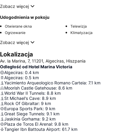
Zobacz więcej
Udogodnienia w pokoju
Otwierane okna
Telewizja
Ogrzewanie
Klimatyzacja
Zobacz więcej
Lokalizacja
Av. la Marina, 7, 11201, Algeciras, Hiszpania
Odległość od Hotel Marina Victoria
Algeciras
:
0.4
km
Algeciras
:
0.5
km
Yacimiento Arqueologico Romano Carteia
:
7.1
km
Moorish Castle Gatehouse
:
8.6
km
World War II Tunnels
:
8.8
km
St Michael's Cave
:
8.9
km
Rock Of Gibraltar
:
9
km
Europa Sports Park
:
9
km
Great Siege Tunnels
:
9.1
km
Jaskinia Gorhama
:
9.2
km
Plaza de Toros El Arenal
:
9.8
km
Tangier Ibn Battouta Airport
:
61.7
km