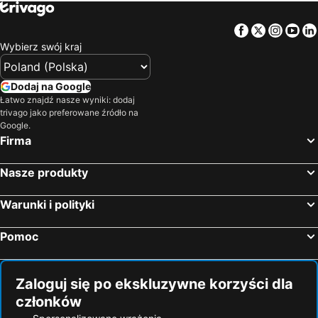
Facebook
Twitter
Insta
Yo
Wybierz swój kraj
Dodaj na Google
Łatwo znajdź nasze wyniki: dodaj
trivago jako preferowane źródło na
Google.
Firma
Nasze produkty
Warunki i polityki
Pomoc
Zaloguj się po ekskluzywne korzyści dla
członków