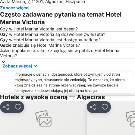
Av. la Marina, 7, 11201, Algeciras, Hiszpania
El Rinconcillo
Plaża Los Lances
Zobacz więcej
Puerto y Varadero de la Duquesa
Zahara de los Atunes
Często zadawane pytania na temat Hotel
Bahía Dorada
Marina Victoria
Czy w Hotel Marina Victoria jest basen?
Czy w Hotel Marina Victoria są dozwolone zwierzęta?
Czy w Hotel Marina Victoria jest dostępny parking?
Gdzie znajduje się Hotel Marina Victoria?
Jakie popularne atrakcje znajdują się w pobliżu Hotel Marina
Victoria?
Zobacz więcej
Informacje o cenach i dostępności, które otrzymujemy od stron
rezerwacyjnych, nieustannie się zmieniają. To oznacza, że oferta,
którą znajdziesz na stronie rezerwacyjnej, nie zawsze będzie
identyczna z odpowiadającą jej ofertą na trivago.
Hotels z wysoką oceną — Algeciras
Udostępnij
Dodaj do ulubionych
Udostępnij
Dodaj do ulu