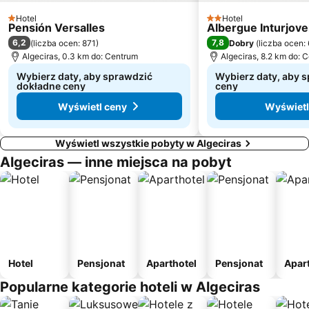
Hotel
Hotel
1 Kategoria
2 Kategoria
Pensión Versalles
Albergue Inturjove
6,2
7,8
(
liczba ocen: 871
)
Dobry
(
liczba ocen:
Algeciras, 0.3 km do: Centrum
Algeciras, 8.2 km do: 
Wybierz daty, aby sprawdzić
Wybierz daty, aby 
dokładne ceny
ceny
Wyświetl ceny
Wyświetl
Wyświetl wszystkie pobyty w Algeciras
Algeciras — inne miejsca na pobyt
Hotel
Pensjonat
Aparthotel
Pensjonat
Apar
Popularne kategorie hoteli w Algeciras