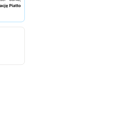
ację Piatto
wać
pokój z
 piersiach