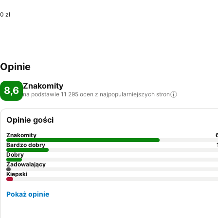
0 zł
Opinie
Znakomity
8,6
na podstawie 11 295 ocen z najpopularniejszych
stron
Opinie gości
Znakomity
Bardzo dobry
Dobry
Zadowalający
Kiepski
Pokaż opinie