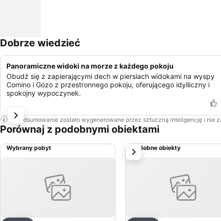
Dobrze wiedzieć
Panoramiczne widoki na morze z każdego pokoju
Obudź się z zapierającymi dech w piersiach widokami na wyspy
Comino i Gozo z przestronnego pokoju, oferującego idylliczny i
spokojny wypoczynek.
To podsumowanie zostało wygenerowane przez sztuczną inteligencję i nie 
Porównaj z podobnymi obiektami
Wybrany pobyt
Podobne obiekty
Następny