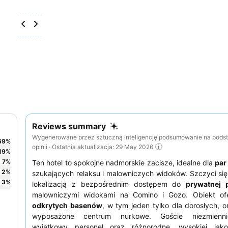
Reviews summary
Wygenerowane przez sztuczną inteligencję podsumowanie na pods
69
%
opinii · Ostatnia aktualizacja: 29 May 2026
19
%
7
%
Ten hotel to spokojne nadmorskie zacisze, idealne dla
par
2
%
szukających relaksu i malowniczych widoków. Szczyci si
3
%
lokalizacją z bezpośrednim dostępem do
prywatnej 
malowniczymi widokami na Comino i Gozo. Obiekt ofe
odkrytych basenów
, w tym jeden tylko dla dorosłych, 
wyposażone centrum nurkowe. Goście niezmienn
wyjątkowy personel oraz różnorodne, wysokiej jako