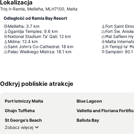
Lokalizacja
Triq Ir-Ramla, Mellieħa, MLH7100, Malta
Odległość od Ramla Bay Resort
Mellieħa
:
3.7
km
Fort Saint Elm
Ġgantija Temples
:
9.6
km
Fort Św. Anioła
National Stadium Ta' Qali
:
12
km
Ħal Saflieni 
Mdina
:
12.4
km
Malta Internati
Saint John's Co-Cathedral
:
18
km
It-Tempji ta' 
Pałac Wielkiego Mistrza
:
18.1
km
Sampieri
:
90.1
Odkryj pobliskie atrakcje
Port lotniczy Malta
Blue Lagoon
Ghajn Tuffieha
Valletta and Floriana Fortificati
St George's Beach
Balluta Bay
Zobacz więcej