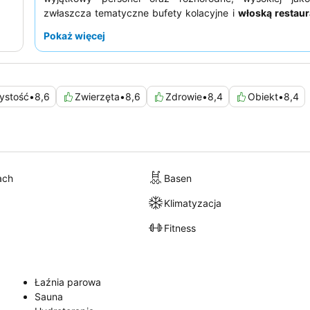
zwłaszcza tematyczne bufety kolacyjne i
włoską restaur
Nero
. Aby wzbogacić swoje wrażenia, warto zarezerwo
Pokaż więcej
widokiem na morze
, aby podziwiać zapierające dech w
widoki.
ystość
•
8,6
Zwierzęta
•
8,6
Zdrowie
•
8,4
Obiekt
•
8,4
ach
Basen
Klimatyzacja
Fitness
Łaźnia parowa
Sauna