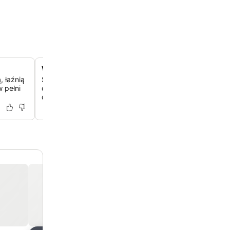
Wielokrotnie nagradzana restauracja bufetowa
 łaźnią
Skosztuj pysznej i różnorodnej kuchni w restauracji buf
 pełni
cenionej za nienaganną jakość i szeroki wybór, w tym ś
domowe desery.