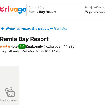
Cel podróży
Przyjazd/wyja
Wybierz dat
Wyświetl wszystkie pobyty w Mellieħa
Ramla Bay Resort
Hotel
Znakomity
(
liczba ocen: 11 295
)
8,6
4 Kategoria
Triq Ir-Ramla, Mellieħa, MLH7100, Malta
Ładowanie…