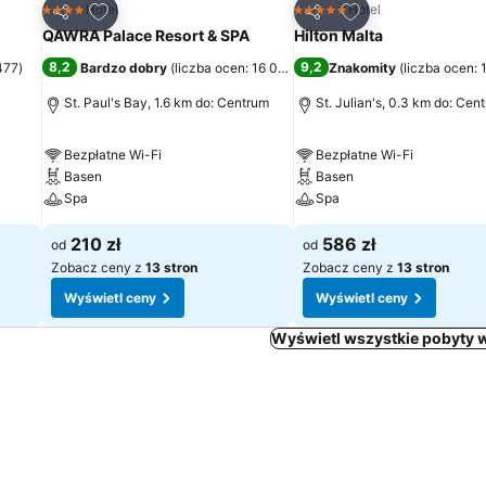
h
Dodaj do ulubionych
Dodaj do ulubion
Hotel
Hotel
4 Kategoria
5 Kategoria
Udostępnij
Udostępnij
QAWRA Palace Resort & SPA
Hilton Malta
8,2
9,2
477
)
Bardzo dobry
(
liczba ocen: 16 000
)
Znakomity
(
liczba ocen: 
St. Paul's Bay, 1.6 km do: Centrum
St. Julian's, 0.3 km do: Cen
Bezpłatne Wi-Fi
Bezpłatne Wi-Fi
Basen
Basen
Spa
Spa
210 zł
586 zł
od
od
Zobacz ceny z
13 stron
Zobacz ceny z
13 stron
Wyświetl ceny
Wyświetl ceny
Wyświetl wszystkie pobyty w