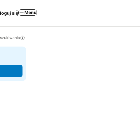
Menu
loguj się
yszukiwania