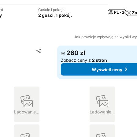
zd
Goście i pokoje
PL · zł
Za
y
2 gości, 1 pokój.
Jak prowizje wpływają na wyniki w
Dodaj do ulubionych
260 zł
od
Udostępnij
Zobacz ceny z
2 stron
Wyświetl ceny
Ładowanie…
Ładowanie…