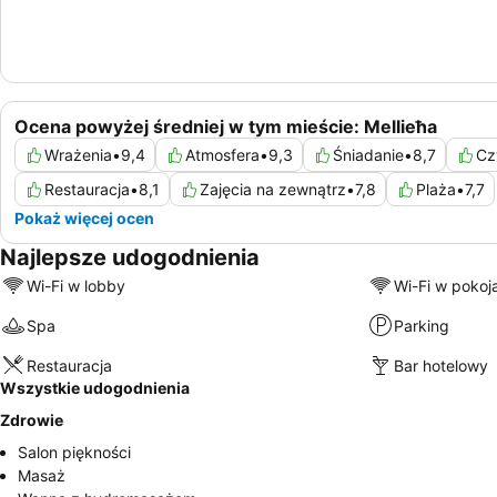
Ocena powyżej średniej w tym mieście: Mellieħa
Wrażenia
•
9,4
Atmosfera
•
9,3
Śniadanie
•
8,7
Cz
Restauracja
•
8,1
Zajęcia na zewnątrz
•
7,8
Plaża
•
7,7
Pokaż więcej ocen
Najlepsze udogodnienia
Wi-Fi w lobby
Wi-Fi w pokoj
Spa
Parking
Restauracja
Bar hotelowy
Wszystkie udogodnienia
Zdrowie
Salon piękności
Masaż