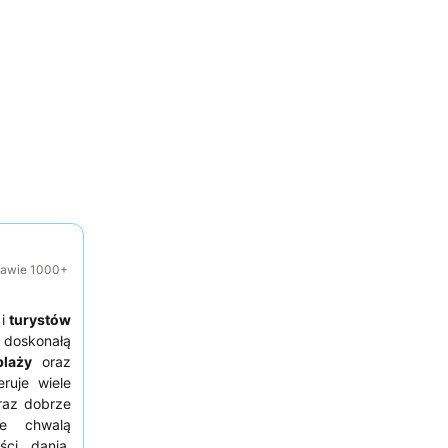
tawie 1000+
i
turystów
ę doskonałą
plaży
oraz
ruje wiele
oraz dobrze
ie chwalą
ści dania,