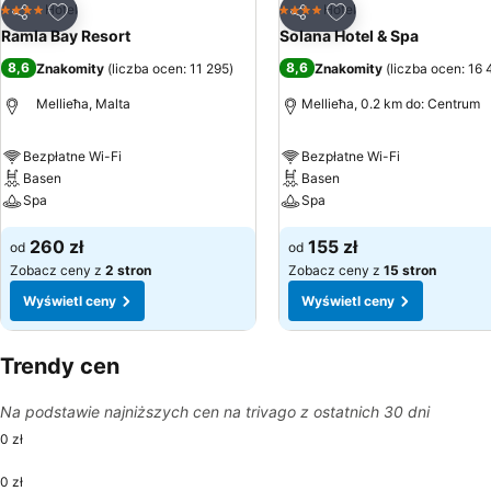
Dodaj do ulubionych
Dodaj do ulubionyc
Hotel
Hotel
4 Kategoria
4 Kategoria
Udostępnij
Udostępnij
Ramla Bay Resort
Solana Hotel & Spa
8,6
8,6
Znakomity
(
liczba ocen: 11 295
)
Znakomity
(
liczba ocen: 16 
Mellieħa, Malta
Mellieħa, 0.2 km do: Centrum
Bezpłatne Wi-Fi
Bezpłatne Wi-Fi
Basen
Basen
Spa
Spa
260 zł
155 zł
od
od
Zobacz ceny z
2 stron
Zobacz ceny z
15 stron
Wyświetl ceny
Wyświetl ceny
Trendy cen
Na podstawie najniższych cen na trivago z ostatnich 30 dni
0 zł
0 zł