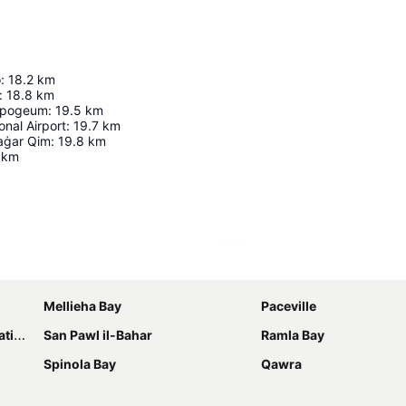
o
:
18.2
km
:
18.8
km
Hypogeum
:
19.5
km
onal Airport
:
19.7
km
Ħaġar Qim
:
19.8
km
km
Powiększ mapę
Mellieha Bay
Paceville
ons
San Pawl il-Bahar
Ramla Bay
Spinola Bay
Qawra