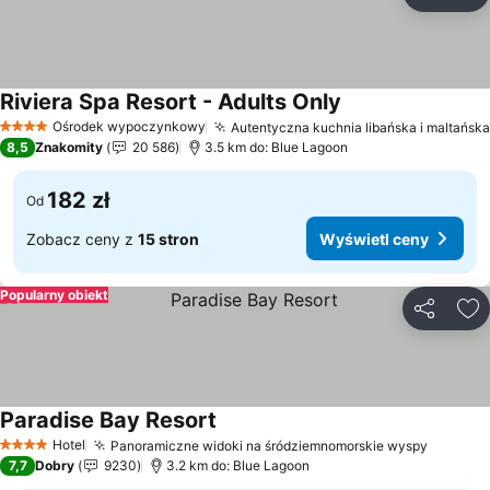
Udostępni
Do
Riviera Spa Resort - Adults Only
Ośrodek wypoczynkowy
Autentyczna kuchnia libańska i maltańska
4 Kategoria
8,5
Znakomity
20 586
3.5 km do: Blue Lagoon
182 zł
Od
Zobacz ceny z
15 stron
Wyświetl ceny
Popularny obiekt
Udostępni
Do
Paradise Bay Resort
Hotel
Panoramiczne widoki na śródziemnomorskie wyspy
4 Kategoria
7,7
Dobry
9230
3.2 km do: Blue Lagoon