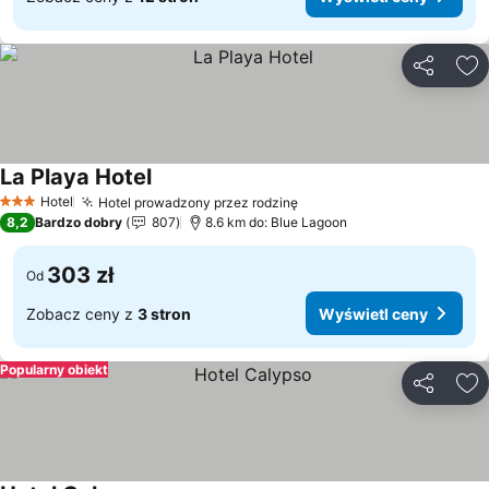
Udostępni
Do
La Playa Hotel
Hotel
Hotel prowadzony przez rodzinę
3 Kategoria
8,2
Bardzo dobry
807
8.6 km do: Blue Lagoon
303 zł
Od
Zobacz ceny z
3 stron
Wyświetl ceny
Popularny obiekt
Udostępni
Do