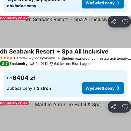
Wyświetl ceny
dokładne ceny
Popularny obiekt
Udostępni
Do
db Seabank Resort + Spa All Inclusive
Ośrodek wypoczynkowy
Siedem różnorodnych restauracji tematycznych
4 Kategoria
8,7
Znakomity
24 911
6.0 km do: Blue Lagoon
6404 zł
Od
Zobacz ceny z
2 stron
Wyświetl ceny
Popularny obiekt
Udostępni
Do