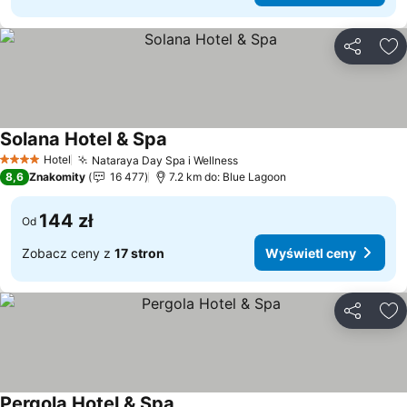
Udostępni
Do
Solana Hotel & Spa
Hotel
Nataraya Day Spa i Wellness
4 Kategoria
8,6
Znakomity
16 477
7.2 km do: Blue Lagoon
144 zł
Od
Zobacz ceny z
17 stron
Wyświetl ceny
Udostępni
Do
Pergola Hotel & Spa