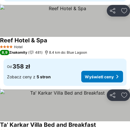
Udostępni
Do
Reef Hotel & Spa
Hotel
4 Kategoria
8,9
Znakomity
481
8.4 km do: Blue Lagoon
358 zł
Od
Zobacz ceny z
5 stron
Wyświetl ceny
Udostępni
Do
Ta' Karkar Villa Bed and Breakfast