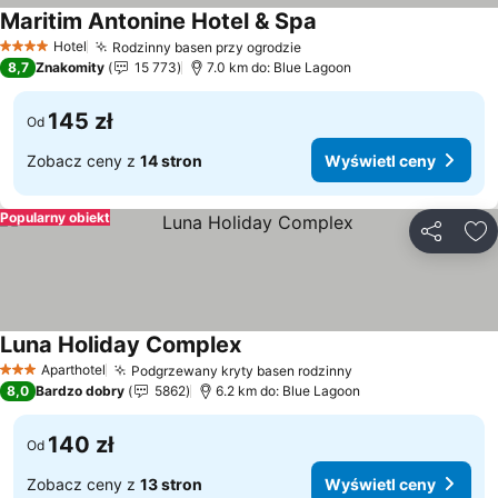
Maritim Antonine Hotel & Spa
Hotel
Rodzinny basen przy ogrodzie
4 Kategoria
8,7
Znakomity
15 773
7.0 km do: Blue Lagoon
145 zł
Od
Zobacz ceny z
14 stron
Wyświetl ceny
Popularny obiekt
Udostępni
Do
Luna Holiday Complex
Aparthotel
Podgrzewany kryty basen rodzinny
3 Kategoria
8,0
Bardzo dobry
5862
6.2 km do: Blue Lagoon
140 zł
Od
Zobacz ceny z
13 stron
Wyświetl ceny