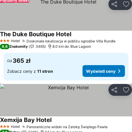
Popularny obiekt
Udostępni
Do
The Duke Boutique Hotel
Hotel
Doskonała lokalizacja w pobliżu ogrodów Villa Rundle
3 Kategoria
9,6
Znakomity
3465
8.0 km do: Blue Lagoon
365 zł
Od
Zobacz ceny z
11 stron
Wyświetl ceny
Udostępni
Do
Xemxija Bay Hotel
Hotel
Panoramiczne widoki na Zatokę Świętego Pawła
3 Kategoria