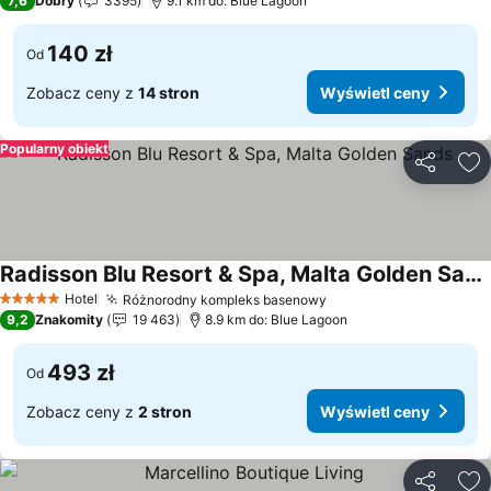
7,6
Dobry
3395
9.1 km do: Blue Lagoon
140 zł
Od
Zobacz ceny z
14 stron
Wyświetl ceny
Popularny obiekt
Udostępni
Do
Radisson Blu Resort & Spa, Malta Golden Sands
Hotel
Różnorodny kompleks basenowy
5 Kategoria
9,2
Znakomity
19 463
8.9 km do: Blue Lagoon
493 zł
Od
Zobacz ceny z
2 stron
Wyświetl ceny