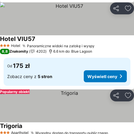
Udostępni
Do
Hotel VIU57
Hotel
Panoramiczne widoki na zatokę i wyspy
3 Kategoria
8,8
Znakomity
4202
6.6 km do: Blue Lagoon
175 zł
Od
Zobacz ceny z
5 stron
Wyświetl ceny
Popularny obiekt
Udostępni
Do
Trigoria
Aparthotel
Wygodny dostęp do transportu publicznego