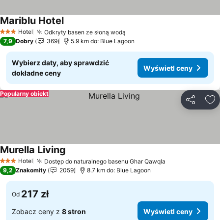
Mariblu Hotel
Hotel
Odkryty basen ze słoną wodą
3 Kategoria
7,9
Dobry
369
5.9 km do: Blue Lagoon
Wybierz daty, aby sprawdzić
Wyświetl ceny
dokładne ceny
Popularny obiekt
Udostępni
Do
Murella Living
Hotel
Dostęp do naturalnego basenu Ghar Qawqla
3 Kategoria
9,2
Znakomity
2059
8.7 km do: Blue Lagoon
217 zł
Od
Zobacz ceny z
8 stron
Wyświetl ceny