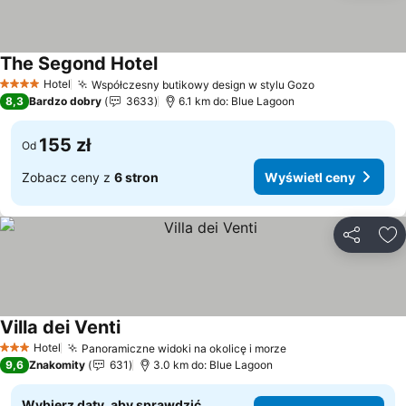
The Segond Hotel
Hotel
Współczesny butikowy design w stylu Gozo
4 Kategoria
8,3
Bardzo dobry
3633
6.1 km do: Blue Lagoon
155 zł
Od
Zobacz ceny z
6 stron
Wyświetl ceny
Udostępni
Do
Villa dei Venti
Hotel
Panoramiczne widoki na okolicę i morze
3 Kategoria
9,6
Znakomity
631
3.0 km do: Blue Lagoon
Wybierz daty, aby sprawdzić