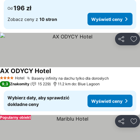
196 zł
Od
Zobacz ceny z
10 stron
Wyświetl ceny
Udostępni
Do
AX ODYCY Hotel
Hotel
Baseny infinity na dachu tylko dla dorosłych
4 Kategoria
9,3
Znakomity
15 229
11.2 km do: Blue Lagoon
Wybierz daty, aby sprawdzić
Wyświetl ceny
dokładne ceny
Popularny obiekt
Udostępni
Do