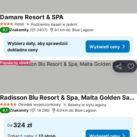
Damare Resort & SPA
Hotel
Podziemny basen w jaskini
4 Kategoria
9,1
Znakomity
2407
9.1 km do: Blue Lagoon
Wybierz daty, aby sprawdzić
Wyświetl ceny
dokładne ceny
Popularny obiekt
Udostępni
Do
Radisson Blu Resort & Spa, Malta Golden Sands
Ośrodek wypoczynkowy
Baseny w stylu laguny
5 Kategoria
9,1
Znakomity
18 295
8.9 km do: Blue Lagoon
324 zł
Od
Zobacz ceny z
12 stron
Wyświetl ceny