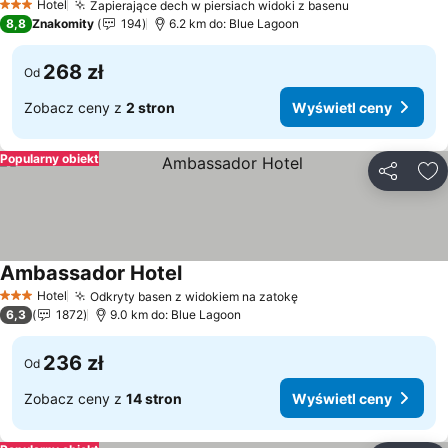
Hotel
Zapierające dech w piersiach widoki z basenu
3 Kategoria
8,8
Znakomity
194
6.2 km do: Blue Lagoon
268 zł
Od
Zobacz ceny z
2 stron
Wyświetl ceny
Popularny obiekt
Udostępni
Do
Ambassador Hotel
Hotel
Odkryty basen z widokiem na zatokę
3 Kategoria
6,3
1872
9.0 km do: Blue Lagoon
236 zł
Od
Zobacz ceny z
14 stron
Wyświetl ceny