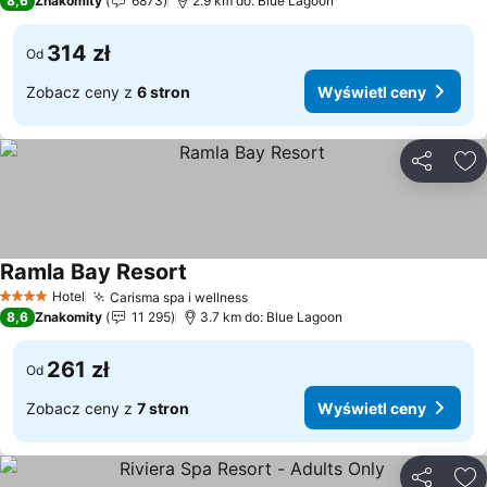
8,6
Znakomity
6873
2.9 km do: Blue Lagoon
314 zł
Od
Zobacz ceny z
6 stron
Wyświetl ceny
Udostępni
Do
Ramla Bay Resort
Hotel
Carisma spa i wellness
4 Kategoria
8,6
Znakomity
11 295
3.7 km do: Blue Lagoon
261 zł
Od
Zobacz ceny z
7 stron
Wyświetl ceny