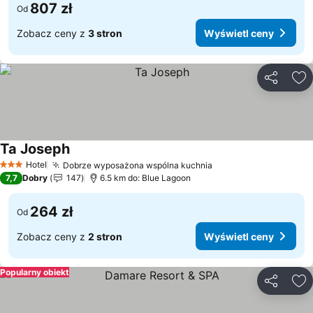
807 zł
Od
Zobacz ceny z
3 stron
Wyświetl ceny
Udostępni
Do
Ta Joseph
Hotel
Dobrze wyposażona wspólna kuchnia
3 Kategoria
7,7
Dobry
147
6.5 km do: Blue Lagoon
264 zł
Od
Zobacz ceny z
2 stron
Wyświetl ceny
Popularny obiekt
Udostępni
Do