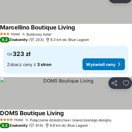
Udostępni
Do
Marcellino Boutique Living
Hotel
Butikowy hotel
3 Kategoria
9,2
Znakomity
203
8.3 km do: Blue Lagoon
323 zł
Od
Zobacz ceny z
3 stron
Wyświetl ceny
Udostępni
Do
DOMS Boutique Living
Hotel
Połączenie dziedzictwa i nowoczesnego designu
4 Kategoria
9,2
Znakomity
814
6.8 km do: Blue Lagoon