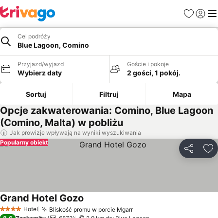
Ulubione
Zaloguj
Me
Cel podróży
Blue Lagoon, Comino
Przyjazd/wyjazd
Goście i pokoje
Wybierz daty
2 gości, 1 pokój.
Sortuj
Filtruj
Mapa
Opcje zakwaterowania: Comino, Blue Lagoon
(Comino, Malta) w pobliżu
Jak prowizje wpływają na wyniki wyszukiwania
Popularny obiekt
Udostępni
Do
Grand Hotel Gozo
Hotel
Bliskość promu w porcie Mgarr
4 Kategoria