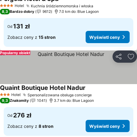
Hotel
Kuchnia śródziemnomorska i włoska
4 Kategoria
8,3
Bardzo dobry
9612
7.0 km do: Blue Lagoon
131 zł
Od
Zobacz ceny z
15 stron
Wyświetl ceny
Popularny obiekt
Udostępni
Do
Quaint Boutique Hotel Nadur
Hotel
Spersonalizowana obsługa concierge
3 Kategoria
9,3
Znakomity
1041
3.7 km do: Blue Lagoon
276 zł
Od
Zobacz ceny z
8 stron
Wyświetl ceny