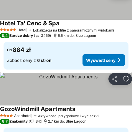
Hotel Ta' Cenc & Spa
Hotel
Lokalizacja na klifie z panoramicznymi widokami
5 Kategoria
8,4
Bardzo dobry
3459
6.6 km do: Blue Lagoon
884 zł
Od
Zobacz ceny z
6 stron
Wyświetl ceny
Udostępni
Do
GozoWindmill Apartments
Aparthotel
Aktywności przygodowe i wycieczki
4 Kategoria
8,7
Znakomity
84
2.7 km do: Blue Lagoon