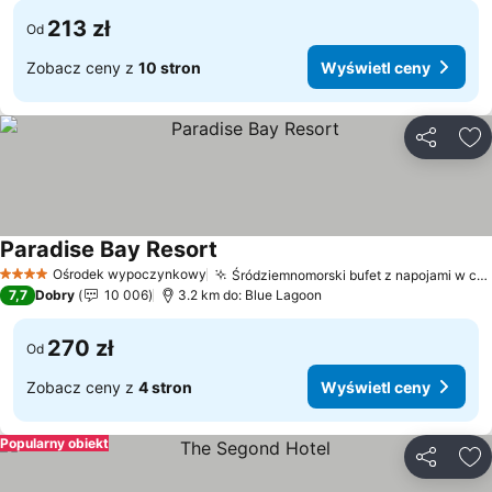
213 zł
Od
Zobacz ceny z
10 stron
Wyświetl ceny
Udostępni
Do
Paradise Bay Resort
Ośrodek wypoczynkowy
Śródziemnomorski bufet z napojami w cenie
4 Kategoria
7,7
Dobry
10 006
3.2 km do: Blue Lagoon
270 zł
Od
Zobacz ceny z
4 stron
Wyświetl ceny
Popularny obiekt
Udostępni
Do