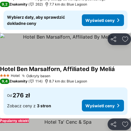
3 Kategoria
9,2
Znakomity
262
7.7 km do: Blue Lagoon
Wybierz daty, aby sprawdzić
Wyświetl ceny
dokładne ceny
Udostępni
Do
Hotel Ben Marsalforn, Affiliated By Meliá
Hotel
Odkryty basen
3 Kategoria
9,4
Znakomity
114
8.7 km do: Blue Lagoon
276 zł
Od
Zobacz ceny z
3 stron
Wyświetl ceny
Popularny obiekt
Udostępni
Do