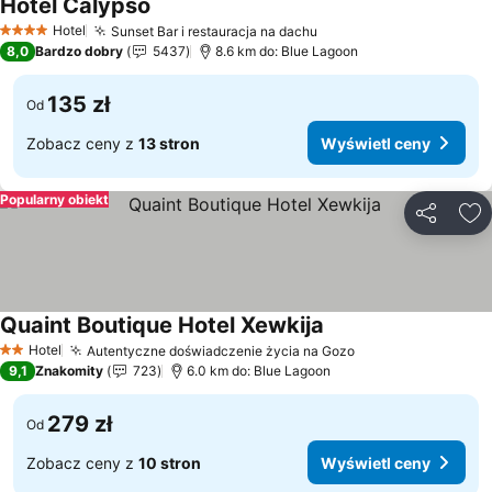
Hotel Calypso
Hotel
Sunset Bar i restauracja na dachu
4 Kategoria
8,0
Bardzo dobry
5437
8.6 km do: Blue Lagoon
135 zł
Od
Zobacz ceny z
13 stron
Wyświetl ceny
Popularny obiekt
Udostępni
Do
Quaint Boutique Hotel Xewkija
Hotel
Autentyczne doświadczenie życia na Gozo
2 Kategoria
9,1
Znakomity
723
6.0 km do: Blue Lagoon
279 zł
Od
Zobacz ceny z
10 stron
Wyświetl ceny