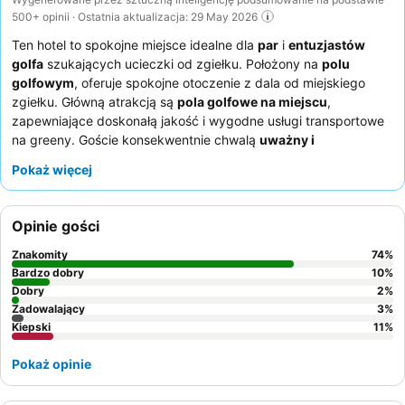
500+ opinii · Ostatnia aktualizacja: 29 May 2026
Ten hotel to spokojne miejsce idealne dla
par
i
entuzjastów
golfa
szukających ucieczki od zgiełku. Położony na
polu
golfowym
, oferuje spokojne otoczenie z dala od miejskiego
zgiełku. Główną atrakcją są
pola golfowe na miejscu
,
zapewniające doskonałą jakość i wygodne usługi transportowe
na greeny. Goście konsekwentnie chwalą
uważny i
profesjonalny personel
oraz doskonały
bufet śniadaniowy
z
Pokaż więcej
różnorodnymi daniami na ciepło i na zimno. Aby zapewnić sobie
prawdziwie relaksujące wrażenia, warto zarezerwować pokój z
dużym tarasem lub balkonem
, oferującym dużo miejsca do
Opinie gości
wypoczynku.
Znakomity
74
%
Bardzo dobry
10
%
Dobry
2
%
Zadowalający
3
%
Kiepski
11
%
Pokaż opinie