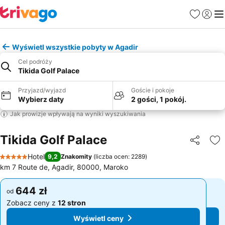
Ulubione
Zaloguj
Me
Wyświetl wszystkie pobyty w Agadir
Cel podróży
Tikida Golf Palace
Przyjazd/wyjazd
Goście i pokoje
Wybierz daty
2 gości, 1 pokój.
Jak prowizje wpływają na wyniki wyszukiwania
Tikida Golf Palace
Udostępni
Do
Hotel
9,2
Znakomity
(
liczba ocen: 2289
)
5 Kategoria
km 7 Route de, Agadir, 80000, Maroko
644 zł
644 zł
od
od
Zobacz ceny z
12 stron
Zobacz ceny z
12 stron
Wyświetl ceny
Wyświetl ceny