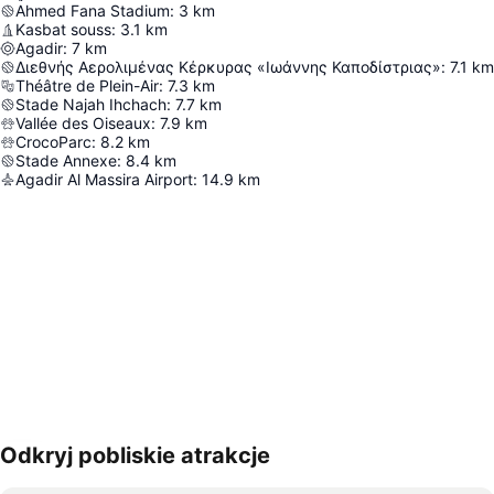
Ahmed Fana Stadium
:
3
km
Kasbat souss
:
3.1
km
Agadir
:
7
km
Διεθνής Αερολιμένας Κέρκυρας «Ιωάννης Καποδίστριας»
:
7.1
km
Théâtre de Plein-Air
:
7.3
km
Stade Najah Ihchach
:
7.7
km
Vallée des Oiseaux
:
7.9
km
CrocoParc
:
8.2
km
Stade Annexe
:
8.4
km
Agadir Al Massira Airport
:
14.9
km
Odkryj pobliskie atrakcje
Powiększ mapę