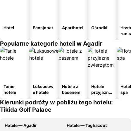
Hotel
Pensjonat
Aparthotel
Ośrodki
Host
roni
Popularne kategorie hoteli w Agadir
Tanie
Luksusow
Hotele z
Hotele
Hotel
hotele
e hotele
basenem
przyjazne
spa
zwierzęto
Kierunki podróży w pobliżu tego hotelu:
m
Tikida Golf Palace
Hotele — Agadir
Hotele — Taghazout