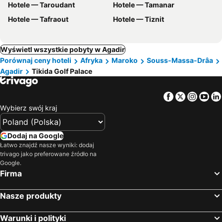
Hotele — Taroudant
Hotele — Tamanar
Hotele — Tafraout
Hotele — Tiznit
Wyświetl wszystkie pobyty w Agadir
Porównaj ceny hoteli
Afryka
Maroko
Souss-Massa-Drâa
Agadir
Tikida Golf Palace
Facebook
Twitter
Insta
Yo
Wybierz swój kraj
Dodaj na Google
Łatwo znajdź nasze wyniki: dodaj
trivago jako preferowane źródło na
Google.
Firma
Nasze produkty
Warunki i polityki