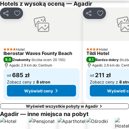
Hotels z wysoką oceną — Agadir
Udostępnij
Dodaj do ulubionych
Udostępnij
Dodaj do ulu
Hotel
Hotel
4 Kategoria
4 Kategoria
Iberostar Waves Founty Beach
Tildi Hotel
9,0
8,1
Znakomity
(
liczba ocen: 20 150
)
Bardzo dobry
(
licz
Agadir, 2.9 km do: Centrum
Agadir, 2.6 km do: Cen
685 zł
211 zł
od
od
Zobacz ceny z
8 stron
Zobacz ceny z
8 st
Wyświetl ceny
Wyświetl 
Wyświetl wszystkie pobyty w Agadir
Agadir — inne miejsca na pobyt