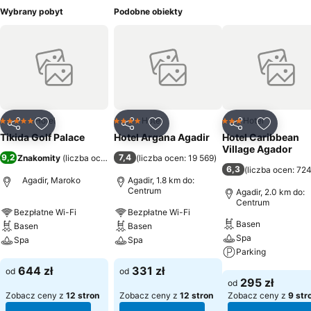
Wybrany pobyt
Podobne obiekty
Hotel
Hotel
Hotel
5 Kategoria
4 Kategoria
3 Kategoria
Udostępnij
Dodaj do ulubionych
Udostępnij
Dodaj do ulubionych
Udostępnij
Dodaj do
Tikida Golf Palace
Hotel Argana Agadir
Hotel Caribbean
Village Agador
9,2
7,4
Znakomity
(
liczba ocen: 2289
)
(
liczba ocen: 19 569
)
6,3
(
liczba ocen: 72
Agadir, Maroko
Agadir, 1.8 km do:
Centrum
Agadir, 2.0 km do:
Centrum
Bezpłatne Wi-Fi
Bezpłatne Wi-Fi
Basen
Basen
Basen
Spa
Spa
Spa
Parking
Wyświetl ceny
Wyświetl ceny
644 zł
331 zł
od
od
Wyświetl ceny
295 zł
od
Zobacz ceny z
12 stron
Zobacz ceny z
12 stron
Zobacz ceny z
9 str