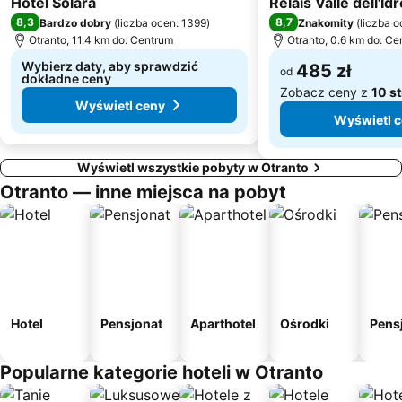
Hotel Solara
Relais Valle dell'Idr
8,3
8,7
Bardzo dobry
(
liczba ocen: 1399
)
Znakomity
(
liczba o
Otranto, 11.4 km do: Centrum
Otranto, 0.6 km do: Ce
Wybierz daty, aby sprawdzić
485 zł
od
dokładne ceny
Zobacz ceny z
10 s
Wyświetl ceny
Wyświetl 
Wyświetl wszystkie pobyty w Otranto
Otranto — inne miejsca na pobyt
Hotel
Pensjonat
Aparthotel
Ośrodki
Pens
Popularne kategorie hoteli w Otranto