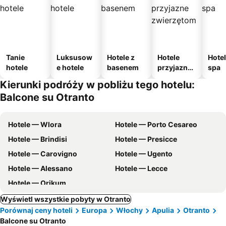
Tanie
Luksusow
Hotele z
Hotele
Hotel
hotele
e hotele
basenem
przyjazne
spa
zwierzęto
Kierunki podróży w pobliżu tego hotelu:
m
Balcone su Otranto
Hotele — Wlora
Hotele — Porto Cesareo
Hotele — Brindisi
Hotele — Presicce
Hotele — Carovigno
Hotele — Ugento
Hotele — Alessano
Hotele — Lecce
Hotele — Orikum
Wyświetl wszystkie pobyty w Otranto
Porównaj ceny hoteli
Europa
Włochy
Apulia
Otranto
Balcone su Otranto