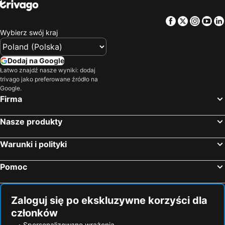
Facebook
Twitter
Insta
Yo
Wybierz swój kraj
Dodaj na Google
Łatwo znajdź nasze wyniki: dodaj
trivago jako preferowane źródło na
Google.
Firma
Nasze produkty
Warunki i polityki
Pomoc
Zaloguj się po ekskluzywne korzyści dla
członków
Spersonalizowane wrażenia