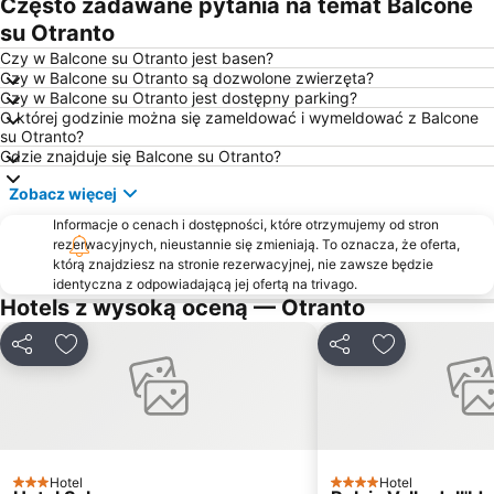
Często zadawane pytania na temat Balcone
Torre Pali
Dworzec Kolejowy Gallipoli
su Otranto
Piazza Mazzini
Stadion Via del Mare
Czy w Balcone su Otranto jest basen?
Czy w Balcone su Otranto są dozwolone zwierzęta?
Parco Naturale Regionale Porto Selvaggio e Palude del Capitano
Centro storico
Czy w Balcone su Otranto jest dostępny parking?
O której godzinie można się zameldować i wymeldować z Balcone
su Otranto?
Gdzie znajduje się Balcone su Otranto?
Zobacz więcej
Informacje o cenach i dostępności, które otrzymujemy od stron
rezerwacyjnych, nieustannie się zmieniają. To oznacza, że oferta,
którą znajdziesz na stronie rezerwacyjnej, nie zawsze będzie
identyczna z odpowiadającą jej ofertą na trivago.
Hotels z wysoką oceną — Otranto
Udostępnij
Dodaj do ulubionych
Udostępnij
Dodaj do ulu
Hotel
Hotel
3 Kategoria
4 Kategoria