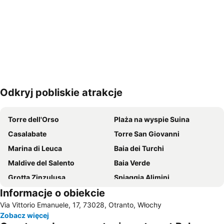
Odkryj pobliskie atrakcje
Powiększ mapę
Torre dell'Orso
Plaża na wyspie Suina
Casalabate
Torre San Giovanni
Marina di Leuca
Baia dei Turchi
Maldive del Salento
Baia Verde
Grotta Zinzulusa
Spiaggia Alimini
Informacje o obiekcie
Pescoluse
San Foca Centro
Via Vittorio Emanuele, 17, 73028, Otranto, Włochy
Torre Vado
Torre Rinalda
Zobacz więcej
Roca
Porta Rudiae