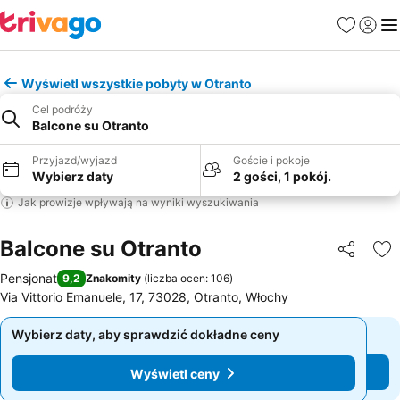
Ulubione
Zaloguj
Me
Wyświetl wszystkie pobyty w Otranto
Cel podróży
Balcone su Otranto
Przyjazd/wyjazd
Goście i pokoje
Wybierz daty
2 gości, 1 pokój.
Jak prowizje wpływają na wyniki wyszukiwania
Balcone su Otranto
Udostępni
Do
Pensjonat
9,2
Znakomity
(
liczba ocen: 106
)
Via Vittorio Emanuele, 17, 73028, Otranto, Włochy
Wybierz daty, aby sprawdzić dokładne ceny
Wybierz daty, aby sprawdzić dokładne ceny
Wyświetl ceny
Wyświetl ceny