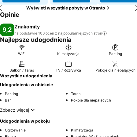
Wyświetl wszystkie pobyty w Otranto
Opinie
Znakomity
9,2
na podstawie 106 ocen z najpopularniejszych
stron
Najlepsze udogodnienia
WiFi
Klimatyzacja
Parking
Balkon / Taras
TV / Rozrywka
Pokoje dla niepalących
Wszystkie udogodnienia
Udogodnienia w obiekcie
Parking
Taras
Bar
Pokoje dla niepalących
Zobacz więcej
Udogodnienia w pokoju
Ogrzewanie
Klimatyzacja
Biurko
Bezpłatne Wi-Fi w pokojach