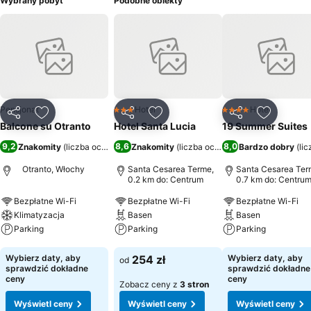
Wybrany pobyt
Podobne obiekty
Pensjonat
Hotel
Hotel
3 Kategoria
4 Kategoria
Udostępnij
Dodaj do ulubionych
Udostępnij
Dodaj do ulubionych
Udostępnij
Dodaj do
Balcone su Otranto
Hotel Santa Lucia
19 Summer Suites
9,2
8,6
8,0
Znakomity
(
liczba ocen: 106
)
Znakomity
(
liczba ocen: 1154
Bardzo dobry
)
(
li
Otranto, Włochy
Santa Cesarea Terme,
Santa Cesarea Ter
0.2 km do: Centrum
0.7 km do: Centru
Bezpłatne Wi-Fi
Bezpłatne Wi-Fi
Bezpłatne Wi-Fi
Klimatyzacja
Basen
Basen
Parking
Parking
Parking
Wyświetl ceny
Wyświetl ceny
Wyświetl ceny
Wybierz daty, aby
254 zł
Wybierz daty, aby
od
sprawdzić dokładne
sprawdzić dokładne
ceny
ceny
Zobacz ceny z
3 stron
Wyświetl ceny
Wyświetl ceny
Wyświetl ceny