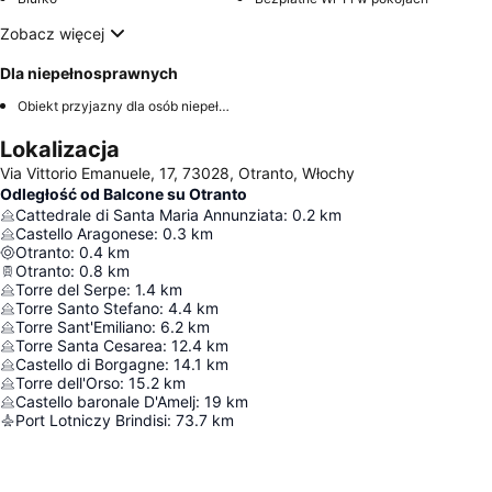
Zobacz więcej
Dla niepełnosprawnych
Obiekt przyjazny dla osób niepełnosprawnych
Lokalizacja
Via Vittorio Emanuele, 17, 73028, Otranto, Włochy
Odległość od Balcone su Otranto
Cattedrale di Santa Maria Annunziata
:
0.2
km
Castello Aragonese
:
0.3
km
Otranto
:
0.4
km
Otranto
:
0.8
km
Torre del Serpe
:
1.4
km
Torre Santo Stefano
:
4.4
km
Torre Sant'Emiliano
:
6.2
km
Torre Santa Cesarea
:
12.4
km
Castello di Borgagne
:
14.1
km
Torre dell'Orso
:
15.2
km
Castello baronale D'Amelj
:
19
km
Port Lotniczy Brindisi
:
73.7
km