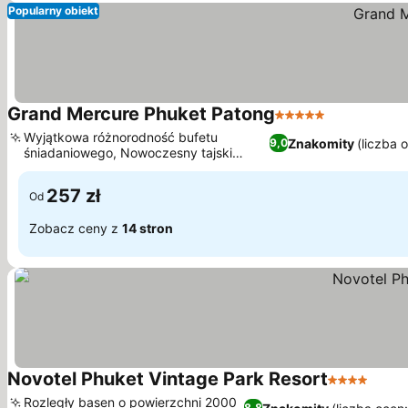
Popularny obiekt
Grand Mercure Phuket Patong
5 Kategoria
Wyświetl c
Wyjątkowa różnorodność bufetu
Znakomity
(liczba 
9,0
śniadaniowego, Nowoczesny tajski
Wyświetl ceny
design architektoniczny
257 zł
Od
Zobacz ceny z
14 stron
Novotel Phuket Vintage Park Resort
4 Kategoria
Wyśw
Rozległy basen o powierzchni 2000
8,8