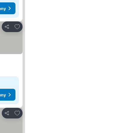
eny
Dodaj do ulubionych
Udostępnij
eny
Dodaj do ulubionych
Udostępnij