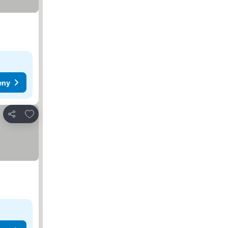
eny
Dodaj do ulubionych
Udostępnij