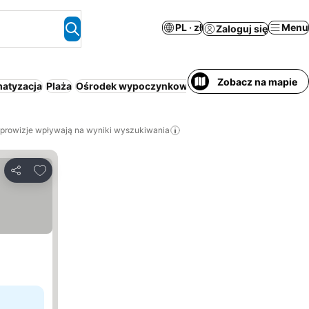
PL · zł
Menu
Zaloguj się
Zobacz na mapie
matyzacja
Plaża
Ośrodek wypoczynkowy
Wi-Fi
Bezpł
 prowizje wpływają na wyniki wyszukiwania
Dodaj do ulubionych
Udostępnij