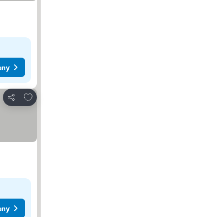
eny
Dodaj do ulubionych
Udostępnij
eny