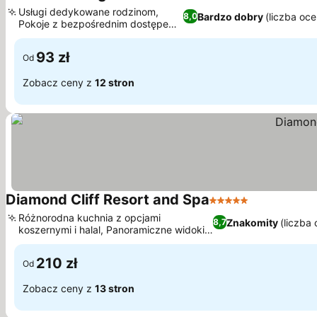
4 Kategoria
Wyświetl ceny
Usługi dedykowane rodzinom,
Bardzo dobry
(liczba oc
8,0
Pokoje z bezpośrednim dostępem
Wyświetl ceny
do basenu
93 zł
Od
Zobacz ceny z
12 stron
Diamond Cliff Resort and Spa
5 Kategoria
Wyświetl ce
Różnorodna kuchnia z opcjami
Znakomity
(liczba
8,7
koszernymi i halal, Panoramiczne widoki
Wyświetl ceny
na Morze Andamańskie
210 zł
Od
Zobacz ceny z
13 stron