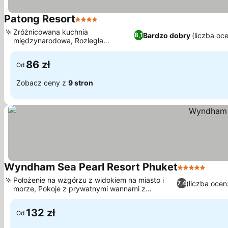
Patong Resort
4 Kategoria
Wyświetl ceny
Zróżnicowana kuchnia
Bardzo dobry
(liczba oc
8,1
międzynarodowa, Rozległa
Wyświetl ceny
tropikalna oaza w ogrodzie
86 zł
Od
Zobacz ceny z
9 stron
Wyndham Sea Pearl Resort Phuket
5 Kategoria
Wyśw
Położenie na wzgórzu z widokiem na miasto i
(liczba ocen
7,4
morze, Pokoje z prywatnymi wannami z
Wyświetl ceny
hydromasażem
132 zł
Od