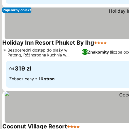
Popularny obiekt
Holiday Inn Resort Phuket By Ihg
4 Kategoria
Wyświetl
Bezpośredni dostęp do plaży w
Znakomity
(liczba oc
9,0
Patong, Różnorodna kuchnia w
Wyświetl ceny
czterech restauracjach
319 zł
Od
Zobacz ceny z
16 stron
Coconut Village Resort