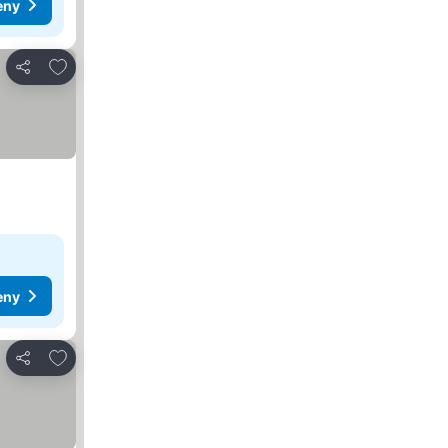
eny
Dodaj do ulubionych
Udostępnij
eny
Dodaj do ulubionych
Udostępnij