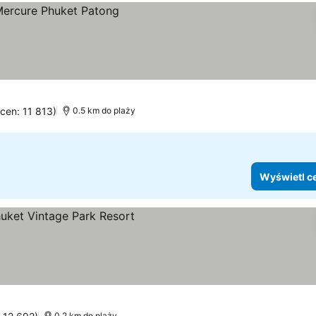
eny
ocen: 11 813)
0.5 km do plaży
Wyświetl c
ietl ceny
0.2 km do plaży