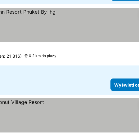
 ceny
en: 21 816)
0.2 km do plaży
Wyświetl c