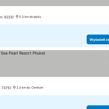
en: 9223)
0.3 km do plaży
Wyświetl c
ietl ceny
: 7375)
2.3 km do: Centrum