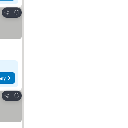
Dodaj do ulubionych
Udostępnij
eny
Dodaj do ulubionych
Udostępnij