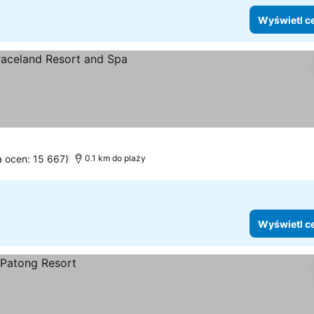
Wyświetl c
l ceny
a ocen: 15 667)
0.1 km do plaży
Wyświetl c