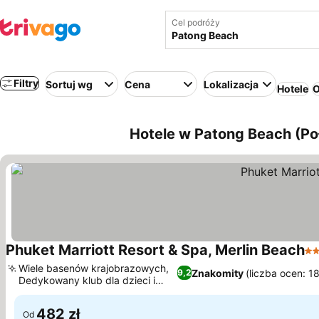
Cel podróży
Filtry
Sortuj wg
Cena
Lokalizacja
Hotele
O
Hotele w Patong Beach (Poł
Phuket Marriott Resort & Spa, Merlin Beach
5 
Wiele basenów krajobrazowych,
Znakomity
(liczba ocen: 1
9,2
Dedykowany klub dla dzieci i
Wyświetl ceny
zajęcia
482 zł
Od