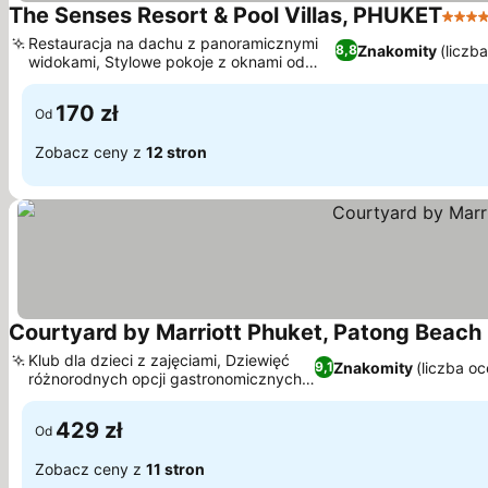
The Senses Resort & Pool Villas, PHUKET
5 Kat
Restauracja na dachu z panoramicznymi
Znakomity
(liczb
8,8
widokami, Stylowe pokoje z oknami od
Wyświetl ceny
podłogi do sufitu
170 zł
Od
Zobacz ceny z
12 stron
Courtyard by Marriott Phuket, Patong Beach
Klub dla dzieci z zajęciami, Dziewięć
Znakomity
(liczba o
9,1
różnorodnych opcji gastronomicznych i
Wyświetl ceny
barowych
429 zł
Od
Zobacz ceny z
11 stron