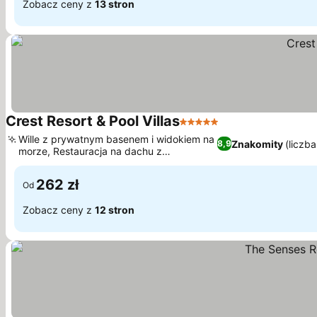
Zobacz ceny z
13 stron
Crest Resort & Pool Villas
5 Kategoria
Wyświetl ceny
Wille z prywatnym basenem i widokiem na
Znakomity
(liczba
8,9
morze, Restauracja na dachu z
Wyświetl ceny
malowniczymi widokami
262 zł
Od
Zobacz ceny z
12 stron