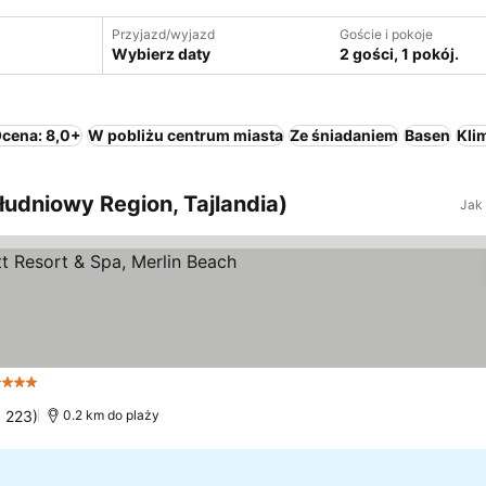
Przyjazd/wyjazd
Goście i pokoje
Wybierz daty
2 gości, 1 pokój.
cena: 8,0+
W pobliżu centrum miasta
Ze śniadaniem
Basen
Kli
udniowy Region, Tajlandia)
Jak
Kategoria
Wyświetl ceny
8 223)
0.2 km do plaży