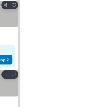
Dodaj do ulubionych
Udostępnij
eny
Dodaj do ulubionych
Udostępnij