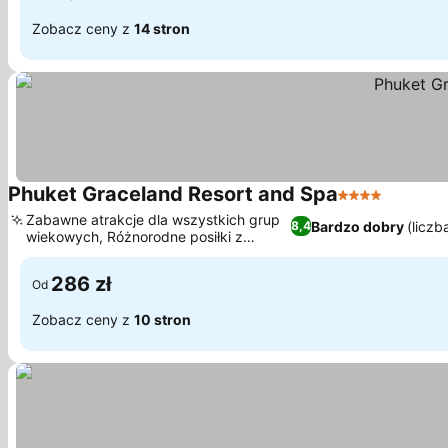
Zobacz ceny z
14 stron
Phuket Graceland Resort and Spa
4 Kategoria
Wyświet
Zabawne atrakcje dla wszystkich grup
Bardzo dobry
(liczb
8,4
wiekowych, Różnorodne posiłki z
Wyświetl ceny
dziewięcioma opcjami
286 zł
Od
Zobacz ceny z
10 stron