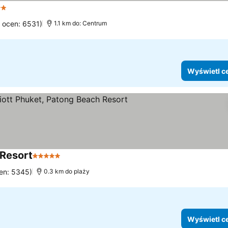
egoria
Wyświetl ceny
a ocen: 6531)
1.1 km do: Centrum
Wyświetl c
 Resort
5 Kategoria
Wyświetl ceny
cen: 5345)
0.3 km do plaży
Wyświetl c