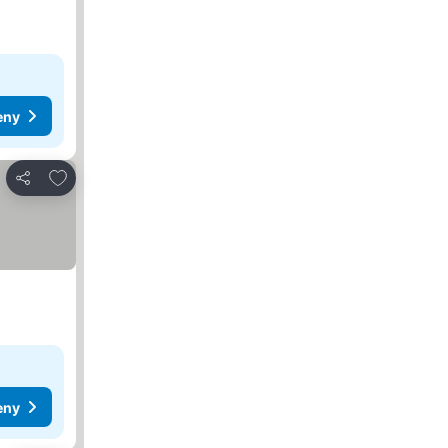
eny
Dodaj do ulubionych
Udostępnij
eny