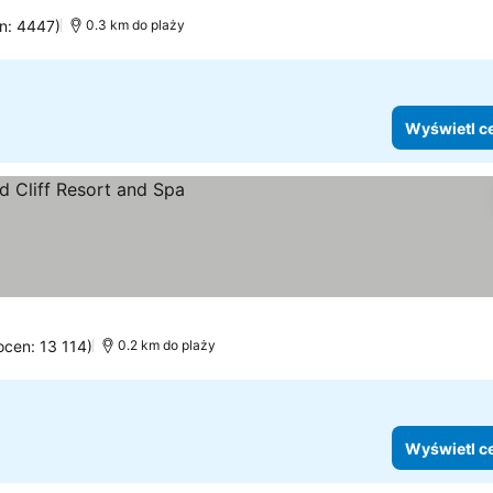
en: 4447)
0.3 km do plaży
Wyświetl c
ny
 ocen: 13 114)
0.2 km do plaży
Wyświetl c