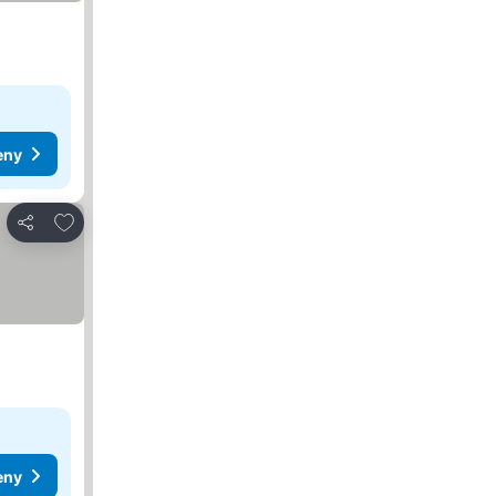
eny
Dodaj do ulubionych
Udostępnij
eny