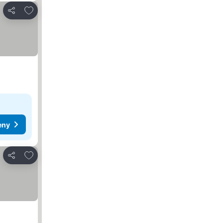
Dodaj do ulubionych
Udostępnij
eny
Dodaj do ulubionych
Udostępnij