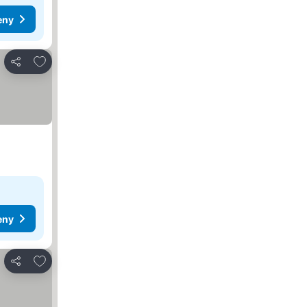
eny
Dodaj do ulubionych
Udostępnij
eny
Dodaj do ulubionych
Udostępnij