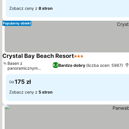
Zobacz ceny z
8 stron
Popularny obiekt
Crystal Bay Beach Resort
3 Kategoria
Basen z
Bardzo dobry
(liczba ocen: 5967)
8,2
panoramicznym
widokiem na ocean
175 zł
Od
Zobacz ceny z
5 stron