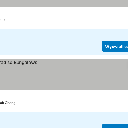
sto
Wyświetl c
oh Chang