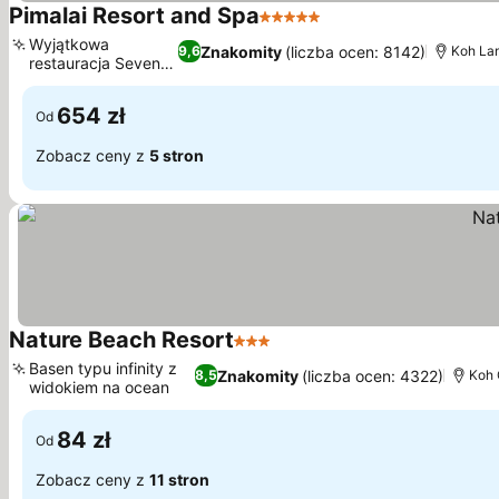
Pimalai Resort and Spa
5 Kategoria
Wyjątkowa
Znakomity
(liczba ocen: 8142)
9,6
Koh Lan
restauracja Seven
Seas
654 zł
Od
Zobacz ceny z
5 stron
Nature Beach Resort
3 Kategoria
Basen typu infinity z
Znakomity
(liczba ocen: 4322)
8,5
Koh
widokiem na ocean
84 zł
Od
Zobacz ceny z
11 stron