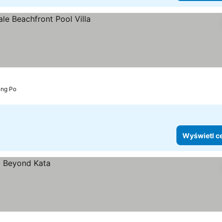
ang Po
Wyświetl c