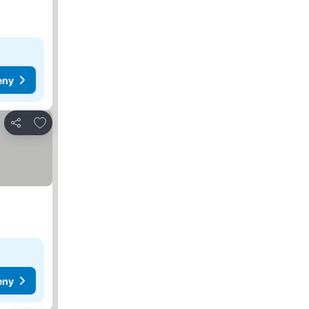
eny
Dodaj do ulubionych
Udostępnij
eny