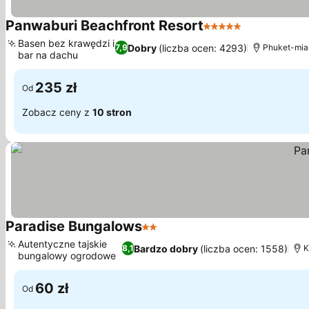
Panwaburi Beachfront Resort
5 Kategoria
Basen bez krawędzi i
Dobry
(liczba ocen: 4293)
7,9
Phuket-mia
bar na dachu
235 zł
Od
Zobacz ceny z
10 stron
Paradise Bungalows
2 Kategoria
Autentyczne tajskie
Bardzo dobry
(liczba ocen: 1558)
8,1
K
bungalowy ogrodowe
60 zł
Od