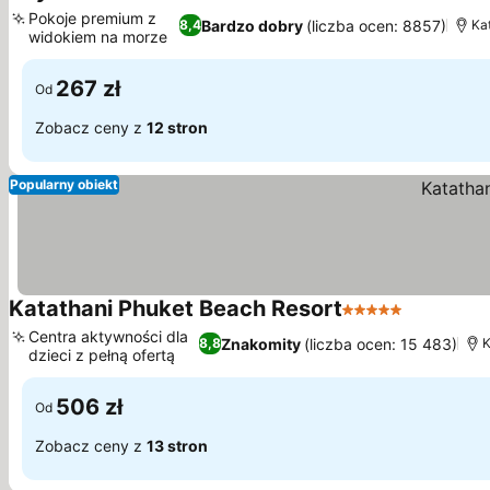
4 Kategoria
Pokoje premium z
Bardzo dobry
(liczba ocen: 8857)
8,4
Ka
widokiem na morze
267 zł
Od
Zobacz ceny z
12 stron
Popularny obiekt
Katathani Phuket Beach Resort
5 Kategoria
Centra aktywności dla
Znakomity
(liczba ocen: 15 483)
8,8
K
dzieci z pełną ofertą
506 zł
Od
Zobacz ceny z
13 stron