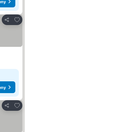
eny
Dodaj do ulubionych
Udostępnij
eny
Dodaj do ulubionych
Udostępnij