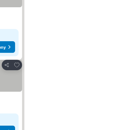
eny
Dodaj do ulubionych
Udostępnij