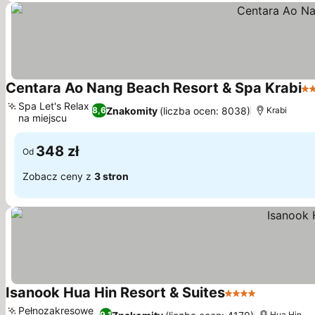
Centara Ao Nang Beach Resort & Spa Krabi
4 
Spa Let's Relax
Znakomity
(liczba ocen: 8038)
8,6
Krabi
na miejscu
348 zł
Od
Zobacz ceny z
3 stron
Isanook Hua Hin Resort & Suites
4 Kategoria
Pełnozakresowe
9,1
Hua Hin