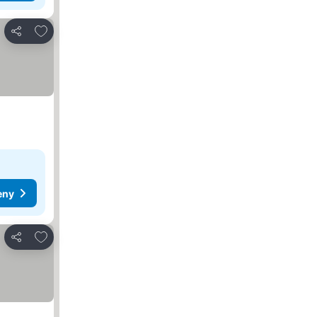
Dodaj do ulubionych
Udostępnij
eny
Dodaj do ulubionych
Udostępnij