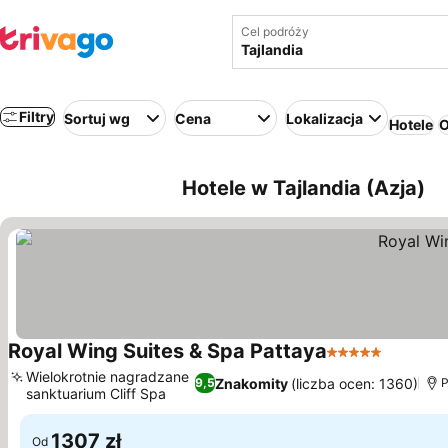
Cel podróży
Filtry
Sortuj wg
Cena
Lokalizacja
Hotele
O
Hotele w Tajlandia (Azja)
Royal Wing Suites & Spa Pattaya
5 Kategoria
Wielokrotnie nagradzane
Znakomity
(liczba ocen: 1360)
9,5
P
sanktuarium Cliff Spa
1307 zł
Od