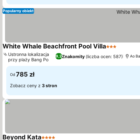
Popularny obiekt
White Whale Beachfront Pool Villa
3 Kategoria
Ustronna lokalizacja
Znakomity
(liczba ocen: 587)
9,2
Ao B
przy plaży Bang Po
785 zł
Od
Zobacz ceny z
3 stron
Beyond Kata