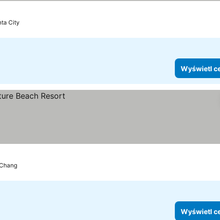
ta City
Wyświetl c
 Chang
Wyświetl c