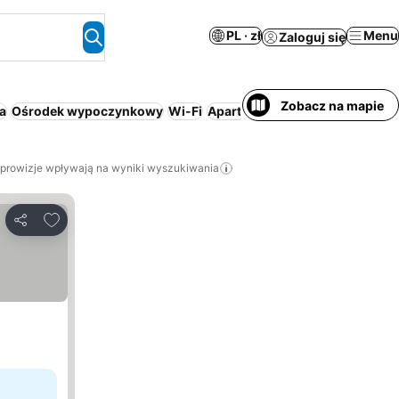
PL · zł
Menu
Zaloguj się
Zobacz na mapie
a
Ośrodek wypoczynkowy
Wi-Fi
Aparthotel
Śniadanie i kolacja
 prowizje wpływają na wyniki wyszukiwania
Dodaj do ulubionych
Udostępnij