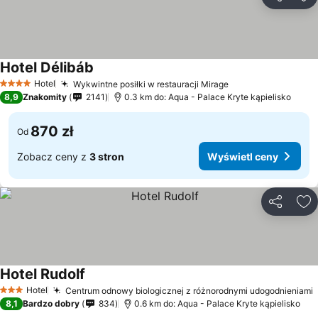
Udostępni
Do
Hotel Délibáb
Hotel
Wykwintne posiłki w restauracji Mirage
4 Kategoria
8,9
Znakomity
2141
0.3 km do: Aqua - Palace Kryte kąpielisko
870 zł
Od
Zobacz ceny z
3 stron
Wyświetl ceny
Udostępni
Do
Hotel Rudolf
Hotel
Centrum odnowy biologicznej z różnorodnymi udogodnieniami
3 Kategoria
8,1
Bardzo dobry
834
0.6 km do: Aqua - Palace Kryte kąpielisko