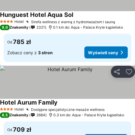
Hunguest Hotel Aqua Sol
Hotel
Strefa wellness z wanną z hydromasażem i sauną
4 Kategoria
9,0
Znakomity
2321
0.1 km do: Aqua - Palace Kryte kąpielisko
785 zł
Od
Zobacz ceny z
3 stron
Wyświetl ceny
Udostępni
Do
Hotel Aurum Family
Hotel
Dostępne specjalistyczne masaże wellness
4 Kategoria
8,5
Znakomity
2684
0.3 km do: Aqua - Palace Kryte kąpielisko
709 zł
Od