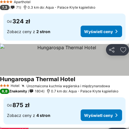
Aparthotel
4 Kategoria
7,3
71
0.3 km do: Aqua - Palace Kryte kąpielisko
324 zł
Od
Zobacz ceny z
2 stron
Wyświetl ceny
Udostępni
Do
Hungarospa Thermal Hotel
Hotel
Urozmaicona kuchnia węgierska i międzynarodowa
3 Kategoria
8,8
Znakomity
1804
0.7 km do: Aqua - Palace Kryte kąpielisko
875 zł
Od
Zobacz ceny z
4 stron
Wyświetl ceny