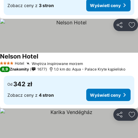
Zobacz ceny z
3 stron
Wyświetl ceny
Udostępni
Do
Nelson Hotel
Hotel
Wnętrza inspirowane morzem
4 Kategoria
8,9
Znakomity
1677
1.0 km do: Aqua - Palace Kryte kąpielisko
342 zł
Od
Zobacz ceny z
4 stron
Wyświetl ceny
Udostępni
Do