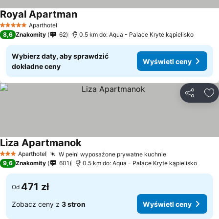
Royal Apartman
Aparthotel
5 Kategoria
8,6
Znakomity
62
0.5 km do: Aqua - Palace Kryte kąpielisko
Wybierz daty, aby sprawdzić
Wyświetl ceny
dokładne ceny
Udostępni
Do
Liza Apartmanok
Aparthotel
W pełni wyposażone prywatne kuchnie
3 Kategoria
9,6
Znakomity
601
0.5 km do: Aqua - Palace Kryte kąpielisko
471 zł
Od
Zobacz ceny z
3 stron
Wyświetl ceny