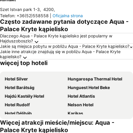
Szet Istvan park 1-3
,
4200
,
Telefon
:
+36(52)558558
|
Oficjalna strona
Często zadawane pytania dotyczące Aqua -
Palace Kryte kąpielisko
Dlaczego Aqua - Palace Kryte kąpielisko jest popularny w
Hajduszoboszlo?
Jakie są miejsca pobytu w pobliżu Aqua - Palace Kryte kąpielisko?
Jakie inne atrakcje znajdują się w pobliżu Aqua - Palace Kryte
kąpielisko?
więcej top hoteli
Hotel Silver
Hungarospa Thermal Hotel
Hotel Barátság
Hunguest Hotel Beke
Hajdú Kastély Hotel
Hotel Atlantis
Hotel Rudolf
Nelson Hotel
Hotel Délibáb
Karikas
Więcej atrakcji mieście/miejscu: Aqua -
Mercure Debrecen
Hunguest Hotel Aqua Sol
Palace Kryte kąpielisko
Hotel Crystal
Panzió STATUS