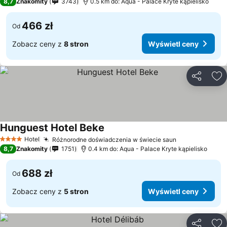
8,7
Znakomity
3743
0.5 km do: Aqua - Palace Kryte kąpielisko
466 zł
Od
Zobacz ceny z
8 stron
Wyświetl ceny
Udostępni
Do
Hunguest Hotel Beke
Hotel
Różnorodne doświadczenia w świecie saun
4 Kategoria
8,7
Znakomity
1751
0.4 km do: Aqua - Palace Kryte kąpielisko
688 zł
Od
Zobacz ceny z
5 stron
Wyświetl ceny