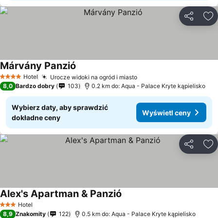
Udostępni
Do
Márvány Panzió
Hotel
Urocze widoki na ogród i miasto
4 Kategoria
8,0
Bardzo dobry
103
0.2 km do: Aqua - Palace Kryte kąpielisko
Wybierz daty, aby sprawdzić
Wyświetl ceny
dokładne ceny
Udostępni
Do
Alex's Apartman & Panzió
Hotel
3 Kategoria
8,9
Znakomity
122
0.5 km do: Aqua - Palace Kryte kąpielisko