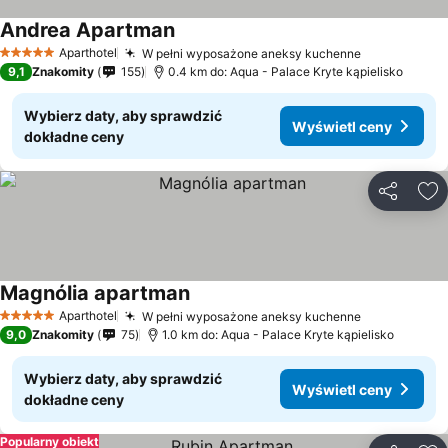
Andrea Apartman
Aparthotel
W pełni wyposażone aneksy kuchenne
5 Kategoria
9,1
Znakomity
155
0.4 km do: Aqua - Palace Kryte kąpielisko
Wybierz daty, aby sprawdzić
Wyświetl ceny
dokładne ceny
Udostępni
Do
Magnólia apartman
Aparthotel
W pełni wyposażone aneksy kuchenne
5 Kategoria
9,0
Znakomity
75
1.0 km do: Aqua - Palace Kryte kąpielisko
Wybierz daty, aby sprawdzić
Wyświetl ceny
dokładne ceny
Popularny obiekt