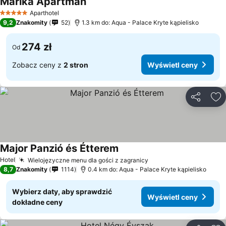
Marika Apartman
Aparthotel
5 Kategoria
9,2
Znakomity
52
1.3 km do: Aqua - Palace Kryte kąpielisko
274 zł
Od
Zobacz ceny z
2 stron
Wyświetl ceny
Udostępni
Do
Major Panzió és Étterem
Hotel
Wielojęzyczne menu dla gości z zagranicy
8,7
Znakomity
1114
0.4 km do: Aqua - Palace Kryte kąpielisko
Wybierz daty, aby sprawdzić
Wyświetl ceny
dokładne ceny