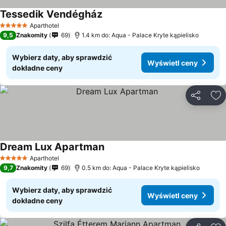
Tessedik Vendégház
Aparthotel
5 Kategoria
9,5
Znakomity
69
1.4 km do: Aqua - Palace Kryte kąpielisko
Wybierz daty, aby sprawdzić
Wyświetl ceny
dokładne ceny
Udostępni
Do
Dream Lux Apartman
Aparthotel
5 Kategoria
9,7
Znakomity
69
0.5 km do: Aqua - Palace Kryte kąpielisko
Wybierz daty, aby sprawdzić
Wyświetl ceny
dokładne ceny