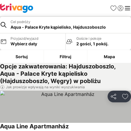
Ulubione
Zaloguj
Me
Cel podróży
Aqua - Palace Kryte kąpielisko, Hajduszoboszlo
Przyjazd/wyjazd
Goście i pokoje
Wybierz daty
2 gości, 1 pokój.
Sortuj
Filtruj
Mapa
Opcje zakwaterowania: Hajduszoboszlo,
Aqua - Palace Kryte kąpielisko
(Hajduszoboszlo, Węgry) w pobliżu
Jak prowizje wpływają na wyniki wyszukiwania
Udostępni
Do
Aqua Line Apartmanház