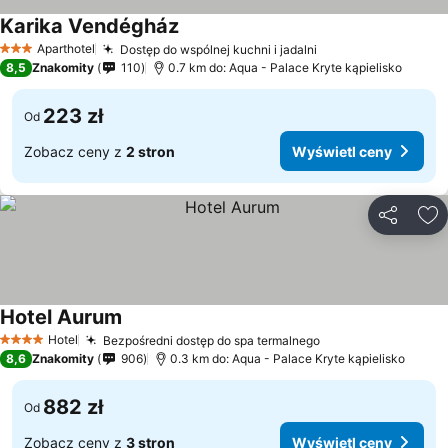
Karika Vendégház
Aparthotel
Dostęp do wspólnej kuchni i jadalni
3 Kategoria
8,5
Znakomity
110
0.7 km do: Aqua - Palace Kryte kąpielisko
223 zł
Od
Zobacz ceny z
2 stron
Wyświetl ceny
Udostępni
Do
Hotel Aurum
Hotel
Bezpośredni dostęp do spa termalnego
4 Kategoria
8,6
Znakomity
906
0.3 km do: Aqua - Palace Kryte kąpielisko
882 zł
Od
Zobacz ceny z
3 stron
Wyświetl ceny