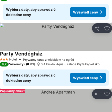
Wybierz daty, aby sprawdzić
Wyświetl ceny
dokładne ceny
Udostępni
Do
Party Vendégház
Hotel
Prywatny taras z widokiem na ogród
3 Kategoria
9,7
Znakomity
83
0.4 km do: Aqua - Palace Kryte kąpielisko
Wybierz daty, aby sprawdzić
Wyświetl ceny
dokładne ceny
Popularny obiekt
Udostępni
Do