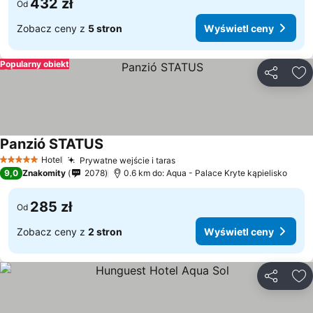
432 zł
Od
Zobacz ceny z
5 stron
Wyświetl ceny
Popularny obiekt
Udostępni
Do
Panzió STATUS
Hotel
Prywatne wejście i taras
5 Kategoria
9,0
Znakomity
2078
0.6 km do: Aqua - Palace Kryte kąpielisko
285 zł
Od
Zobacz ceny z
2 stron
Wyświetl ceny
Udostępni
Do