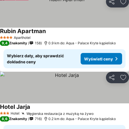
Udostępni
Do
Rubin Apartman
Aparthotel
4 Kategoria
9,4
Znakomity
158
0.9 km do: Aqua - Palace Kryte kąpielisko
Wybierz daty, aby sprawdzić
Wyświetl ceny
dokładne ceny
Udostępni
Do
Hotel Jarja
Hotel
Węgierska restauracja z muzyką na żywo
3 Kategoria
8,6
Znakomity
716
0.2 km do: Aqua - Palace Kryte kąpielisko