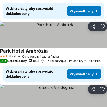
Wybierz daty, aby sprawdzić
Wyświetl ceny
dokładne ceny
Udostępni
Do
Park Hotel Ambrózia
Hotel
Kryte baseny i sauna fińska
3 Kategoria
8,2
Bardzo dobry
959
0.2 km do: Aqua - Palace Kryte kąpielisko
Wybierz daty, aby sprawdzić
Wyświetl ceny
dokładne ceny
Udostępni
Do