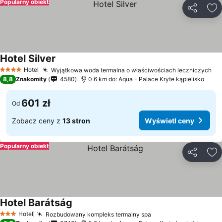
Popularny obiekt
Udostępni
Do
Hotel Silver
Hotel
Wyjątkowa woda termalna o właściwościach leczniczych
4 Kategoria
8,8
Znakomity
4580
0.6 km do: Aqua - Palace Kryte kąpielisko
601 zł
Od
Zobacz ceny z
13 stron
Wyświetl ceny
Popularny obiekt
Udostępni
Do
Hotel Barátság
Hotel
Rozbudowany kompleks termalny spa
3 Kategoria