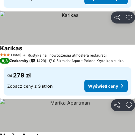
Udostępni
Do
Karikas
Hotel
Rustykalna i nowoczesna atmosfera restauracji
3 Kategoria
8,8
Znakomity
1429
0.5 km do: Aqua - Palace Kryte kąpielisko
279 zł
Od
Zobacz ceny z
3 stron
Wyświetl ceny
Udostępni
Do