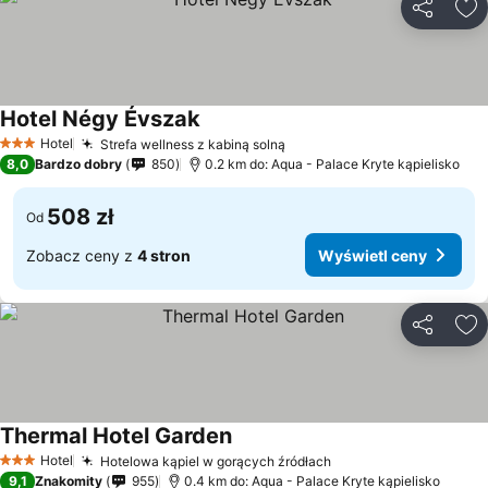
Udostępni
Do
Hotel Négy Évszak
Hotel
Strefa wellness z kabiną solną
3 Kategoria
8,0
Bardzo dobry
850
0.2 km do: Aqua - Palace Kryte kąpielisko
508 zł
Od
Zobacz ceny z
4 stron
Wyświetl ceny
Udostępni
Do
Thermal Hotel Garden
Hotel
Hotelowa kąpiel w gorących źródłach
3 Kategoria
9,1
Znakomity
955
0.4 km do: Aqua - Palace Kryte kąpielisko