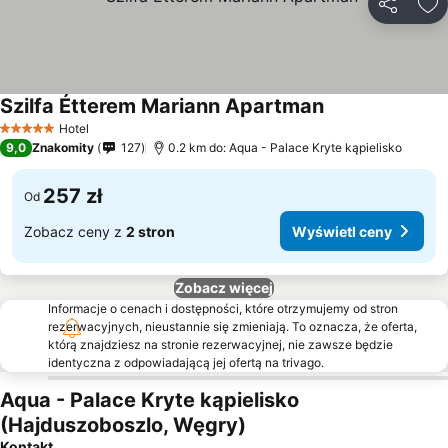
Udostępni
Do
Szilfa Étterem Mariann Apartman
Hotel
5 Kategoria
9,0
Znakomity
127
0.2 km do: Aqua - Palace Kryte kąpielisko
257 zł
Od
Zobacz ceny z
2 stron
Wyświetl ceny
Zobacz więcej
Informacje o cenach i dostępności, które otrzymujemy od stron
rezerwacyjnych, nieustannie się zmieniają. To oznacza, że oferta,
którą znajdziesz na stronie rezerwacyjnej, nie zawsze będzie
identyczna z odpowiadającą jej ofertą na trivago.
Aqua - Palace Kryte kąpielisko
(Hajduszoboszlo, Węgry)
Kontakt