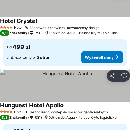
Hotel Crystal
Hotel
Niedawno odnowiony, nowoczesny design
4 Kategoria
8,9
Znakomity
790
0.5 km do: Aqua - Palace Kryte kąpielisko
499 zł
Od
Zobacz ceny z
5 stron
Wyświetl ceny
Udostępni
Do
Hunguest Hotel Apollo
Hotel
Bezpośredni dostęp do basenów geotermalnych
4 Kategoria
8,8
Znakomity
981
0.5 km do: Aqua - Palace Kryte kąpielisko