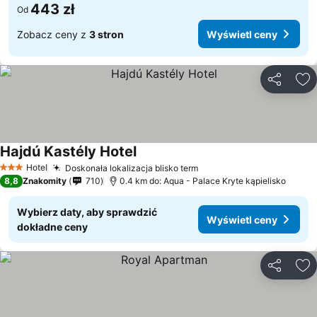
443 zł
Od
Zobacz ceny z
3 stron
Wyświetl ceny
Udostępni
Do
Hajdú Kastély Hotel
Hotel
Doskonała lokalizacja blisko term
3 Kategoria
8,8
Znakomity
710
0.4 km do: Aqua - Palace Kryte kąpielisko
Wybierz daty, aby sprawdzić
Wyświetl ceny
dokładne ceny
Udostępni
Do