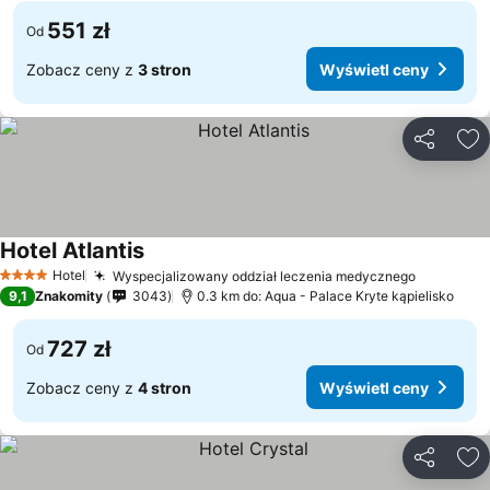
551 zł
Od
Zobacz ceny z
3 stron
Wyświetl ceny
Udostępni
Do
Hotel Atlantis
Hotel
Wyspecjalizowany oddział leczenia medycznego
4 Kategoria
9,1
Znakomity
3043
0.3 km do: Aqua - Palace Kryte kąpielisko
727 zł
Od
Zobacz ceny z
4 stron
Wyświetl ceny
Udostępni
Do