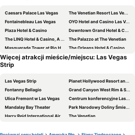
Caesars Palace Las Vegas
The Venetian Resort Las Vegas
Fontainebleau Las Vegas
OYO Hotel and Casino Las Vegas
Plaza Hotel & Casino
Downtown Grand Hotel & Casino
The LINQ Hotel & Casino, A Caesars Destination
The Palazzo at The Venetian
Masquerade Tower at Rio Hotel & Casino
The Orleans Hotel & Casino
Więcej atrakcji mieście/miejscu: Las Vegas
Goroomgo Blue Moon Bhimtal
Silver Sevens Hotel & Casino
Strip
The Westin Las Vegas Hotel & Spa
Marriott's Grand Chateau
Holiday Inn Express Las Vegas - Stadium Area By Ihg
Palace Station Hotel and Casino
Las Vegas Strip
Planet Hollywood Resort and Casino
Vdara Hotel & Spa
Circa Resort & Casino - Adults Only
Fontanny Bellagio
Grand Canyon West Rim & Skywalk
Serene Vegas Boutique Hotel Las Vegas
Ellis Island Hotel Casino & Brewery
Ulica Fremont w Las Vegas
Centrum konferencyjne Las Vegas
Four Queens Hotel and Casino
Mardi Gras Hotel & Casino
Mandalay Bay Theater
Park Narodowy Doliny Śmierci
Residence Inn by Marriott Las Vegas Convention Center
Fremont Hotel & Casino
Harry Reid International Airport
The Venetian
Ahern Hotel and Event Center
Alexis Park All Suite Resort
ISC WEST
Eiffel Tower
Fairfield by Marriott Inn & Suites Las Vegas Stadium Area
Downtowner Boutique Hotel
West Las Vegas
The Colosseum at Caesars Palace
Porównaj ceny hoteli
Ameryka Płn.
Stany Zjednoczone