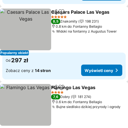
Caesars Palace Las Vegas
Udostępnij
Dodaj do ulubionych
5 Kategoria
8,5
Znakomity
198 231
0.8 km do: Fontanny Bellagio
Widoki na fontanny z Augustus Tower
Wyśw
Popularny obiekt
297 zł
Od
Zobacz ceny z
14 stron
Wyświetl ceny
Flamingo Las Vegas
Udostępnij
Dodaj do ulubionych
Wyświe
4 Kategoria
7,6
Dobry
181 274
0.6 km do: Fontanny Bellagio
Bujne siedlisko dzikiej przyrody i ogrody
Wyś