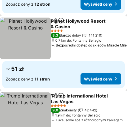
Zobacz ceny z
12 stron
Wyświetl ceny
Planet Hollywood Resort
Udostępnij
Dodaj do ulubionych
& Casino
Wyświetl ceny
4 Kategoria
8,3
Bardzo dobry
141 210
0.7 km do: Fontanny Bellagio
Bezpośredni dostęp do sklepów Miracle Mile
51 zł
Od
Zobacz ceny z
11 stron
Wyświetl ceny
Trump International Hotel
Udostępnij
Dodaj do ulubionych
Las Vegas
Wyświetl ceny
5 Kategoria
9,0
Znakomity
42 442
1.9 km do: Fontanny Bellagio
Luksusowe spa z różnorodnymi zabiegami
W