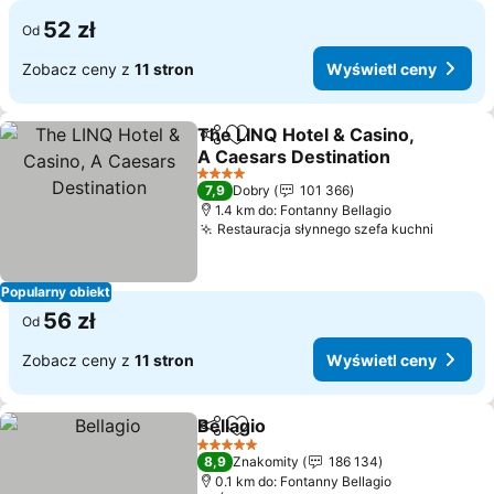
52 zł
Od
Zobacz ceny z
11 stron
Wyświetl ceny
The LINQ Hotel & Casino,
Udostępnij
Dodaj do ulubionych
A Caesars Destination
Wyświetl ceny
4 Kategoria
7,9
Dobry
101 366
1.4 km do: Fontanny Bellagio
Restauracja słynnego szefa kuchni
Wyświe
Popularny obiekt
56 zł
Od
Zobacz ceny z
11 stron
Wyświetl ceny
Bellagio
Udostępnij
Dodaj do ulubionych
Wyświetl ceny
5 Kategoria
8,9
Znakomity
186 134
0.1 km do: Fontanny Bellagio