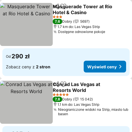
Masquerade Tower at Rio
Udostępnij
Dodaj do ulubionych
Hotel & Casino
Wyświetl ceny
3 Kategoria
7,6
Dobry
5697
1.7 km do: Las Vegas Strip
Dostępne odnowione pokoje
Wyświetl c
290 zł
Od
Zobacz ceny z
2 stron
Wyświetl ceny
Conrad Las Vegas at
Udostępnij
Dodaj do ulubionych
Resorts World
Wyświetl ceny
5 Kategoria
7,8
Dobry
15 042
1.1 km do: Las Vegas Strip
Nieograniczone widoki na Strip, miasto lub
basen