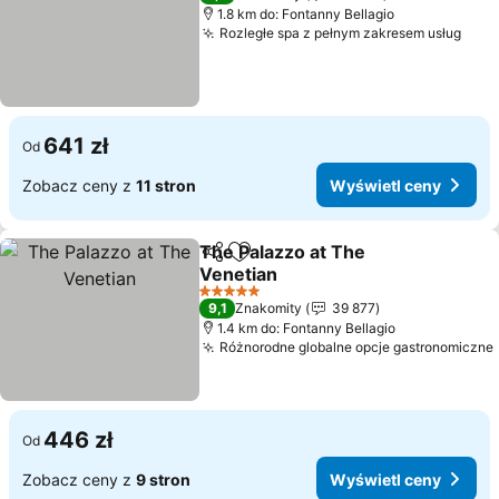
1.8 km do: Fontanny Bellagio
Rozległe spa z pełnym zakresem usług
Wyśw
641 zł
Od
Zobacz ceny z
11 stron
Wyświetl ceny
The Palazzo at The
Udostępnij
Dodaj do ulubionych
Venetian
Wyświetl ceny
5 Kategoria
9,1
Znakomity
39 877
1.4 km do: Fontanny Bellagio
Różnorodne globalne opcje gastronomiczne
446 zł
Od
Zobacz ceny z
9 stron
Wyświetl ceny