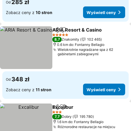
285 zł
Od
Zobacz ceny z
10 stron
Wyświetl ceny
ARIA Resort & Casino
Udostępnij
Dodaj do ulubionych
Wyśw
5 Kategoria
8,7
Znakomity
102 465
0.6 km do: Fontanny Bellagio
Wielokrotnie nagradzane spa z 62
gabinetami zabiegowymi
348 zł
Od
Zobacz ceny z
11 stron
Wyświetl ceny
Excalibur
Udostępnij
Dodaj do ulubionych
Wyświetl ceny
3 Kategoria
7,7
Dobry
195 780
1.6 km do: Fontanny Bellagio
Różnorodne restauracje na miejscu
Wyświe