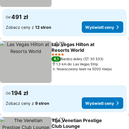
491 zł
Od
Zobacz ceny z
12 stron
Wyświetl ceny
Las Vegas Hilton at
Udostępnij
Dodaj do ulubionych
Resorts World
Wyświetl ceny
4 Kategoria
8,1
Bardzo dobry
30 533
1.3 km do: Las Vegas Strip
Nowoczesny teatr na 5000 miejsc
Wyświet
194 zł
Od
Zobacz ceny z
9 stron
Wyświetl ceny
The Venetian Prestige
Udostępnij
Dodaj do ulubionych
Club Lounge