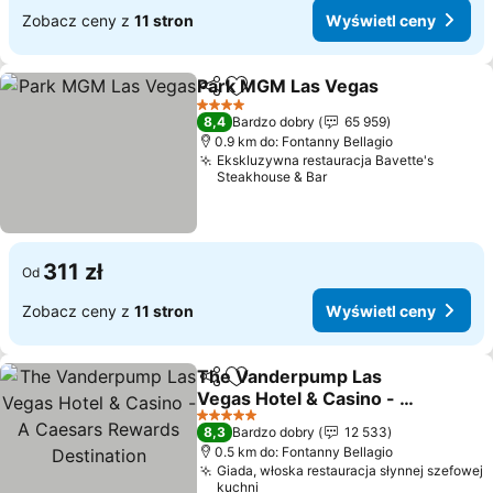
Zobacz ceny z
11 stron
Wyświetl ceny
Park MGM Las Vegas
Udostępnij
Dodaj do ulubionych
Wyśw
4 Kategoria
8,4
Bardzo dobry
65 959
0.9 km do: Fontanny Bellagio
Ekskluzywna restauracja Bavette's
Steakhouse & Bar
311 zł
Od
Zobacz ceny z
11 stron
Wyświetl ceny
The Vanderpump Las
Udostępnij
Dodaj do ulubionych
Vegas Hotel & Casino - A
Caesars Rewards
Wyświetl ceny
5 Kategoria
8,3
Bardzo dobry
12 533
Destination
0.5 km do: Fontanny Bellagio
Giada, włoska restauracja słynnej szefowej
kuchni