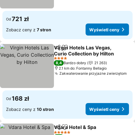
721 zł
Od
Zobacz ceny z
7 stron
Wyświetl ceny
Virgin Hotels Las Vegas,
Udostępnij
Dodaj do ulubionych
Curio Collection by Hilton
Wyświetl ceny
4 Kategoria
8,4
Bardzo dobry
21 263
2.1 km do: Fontanny Bellagio
Zakwaterowanie przyjazne zwierzętom
Wyś
168 zł
Od
Zobacz ceny z
10 stron
Wyświetl ceny
Vdara Hotel & Spa
Udostępnij
Dodaj do ulubionych
Wyświet
5 Kategoria