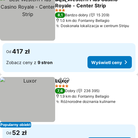
Udostępnij
Dodaj do ulubionych
Royale - Center Strip
Wyświetl ceny
3 Kategoria
8,1
Bardzo dobry
15 209
1.0 km do: Fontanny Bellagio
Doskonała lokalizacja w centrum Stripu
Wyś
417 zł
Od
Zobacz ceny z
9 stron
Wyświetl ceny
Luxor
Udostępnij
Dodaj do ulubionych
Wyświetl ceny
4 Kategoria
7,6
Dobry
236 395
1.9 km do: Fontanny Bellagio
Różnorodne doznania kulinarne
Wyświetl
Popularny obiekt
52 zł
Od