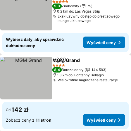
Wyświetl ceny
5 Kategoria
9,3
Znakomity
79
0.2 km do: Las Vegas Strip
Ekskluzywny dostęp do prestiżowego
lounge'u klubowego
Wybierz daty, aby sprawdzić
Wyświetl ceny
dokładne ceny
MGM Grand
Udostępnij
Dodaj do ulubionych
Wyświetl ceny
4 Kategoria
8,4
Bardzo dobry
144 593
1.3 km do: Fontanny Bellagio
Wielokrotnie nagradzane restauracje
Wyświ
142 zł
Od
Zobacz ceny z
11 stron
Wyświetl ceny