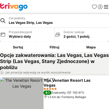
Ulubione
Zaloguj
Me
Cel podróży
Las Vegas Strip, Las Vegas
Przyjazd/wyjazd
Goście i pokoje
Wybierz daty
2 gości, 1 pokój.
Sortuj
Filtruj
Mapa
Opcje zakwaterowania: Las Vegas, Las Vegas
Strip (Las Vegas, Stany Zjednoczone) w
pobliżu
Jak prowizje wpływają na wyniki wyszukiwania
The Venetian Resort Las
Udostępnij
Dodaj do ulubionych
Vegas
Wyświetl ceny
5 Kategoria
9,1
Znakomity
193 671
1.2 km do: Fontanny Bellagio