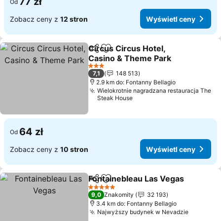
77 zł
Od
Zobacz ceny z
12 stron
Wyświetl ceny
Circus Circus Hotel,
Udostępnij
Dodaj do ulubionych
Casino & Theme Park
Wyświetl ceny
3 Kategoria
7,1
148 513
2.9 km do: Fontanny Bellagio
Wielokrotnie nagradzana restauracja The
Steak House
64 zł
Od
Zobacz ceny z
10 stron
Wyświetl ceny
Fontainebleau Las Vegas
Udostępnij
Dodaj do ulubionych
W
5 Kategoria
9,0
Znakomity
32 193
3.4 km do: Fontanny Bellagio
Najwyższy budynek w Nevadzie
Wyświet