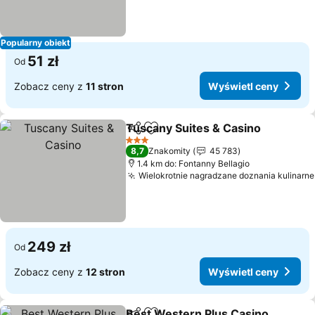
Popularny obiekt
51 zł
Od
Zobacz ceny z
11 stron
Wyświetl ceny
Tuscany Suites & Casino
Udostępnij
Dodaj do ulubionych
W
3 Kategoria
8,7
Znakomity
45 783
1.4 km do: Fontanny Bellagio
Wielokrotnie nagradzane doznania kulinarne
249 zł
Od
Zobacz ceny z
12 stron
Wyświetl ceny
Best Western Plus Casino