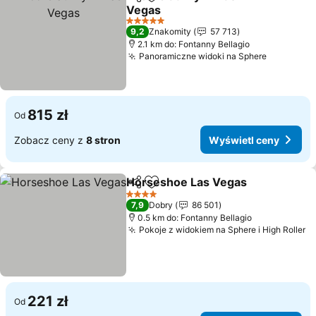
Udostępnij
Dodaj do ulubionych
Vegas
Wyświetl ceny
5 Kategoria
9,2
Znakomity
57 713
2.1 km do: Fontanny Bellagio
Panoramiczne widoki na Sphere
Wyświetl
815 zł
Od
Zobacz ceny z
8 stron
Wyświetl ceny
Horseshoe Las Vegas
Udostępnij
Dodaj do ulubionych
Wyśw
4 Kategoria
7,9
Dobry
86 501
0.5 km do: Fontanny Bellagio
Pokoje z widokiem na Sphere i High Roller
W
221 zł
Od