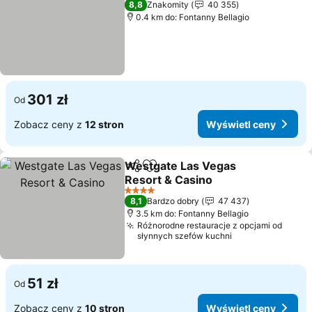
8,8
Znakomity
40 355
0.4 km do: Fontanny Bellagio
301 zł
Od
Zobacz ceny z
12 stron
Wyświetl ceny
Westgate Las Vegas
Udostępnij
Dodaj do ulubionych
Resort & Casino
Wyświetl ceny
4 Kategoria
8,1
Bardzo dobry
47 437
3.5 km do: Fontanny Bellagio
Różnorodne restauracje z opcjami od
słynnych szefów kuchni
51 zł
Od
Zobacz ceny z
10 stron
Wyświetl ceny