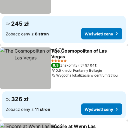
245 zł
Od
Zobacz ceny z
8 stron
Wyświetl ceny
The Cosmopolitan of Las
Udostępnij
Dodaj do ulubionych
Vegas
Wyświetl ceny
5 Kategoria
8,9
Znakomity
97 041
0.5 km do: Fontanny Bellagio
Wygodna lokalizacja w centrum Stripu
Wyśw
326 zł
Od
Zobacz ceny z
11 stron
Wyświetl ceny
Encore at Wynn Las