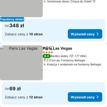
Światowej sławy Cirque du Soleil 'O'
Wyświ
Popularny obiekt
348 zł
Od
Zobacz ceny z
10 stron
Wyświetl ceny
Paris Las Vegas
Udostępnij
Dodaj do ulubionych
Wyświetl 
4 Kategoria
8,2
Bardzo dobry
177 694
0.5 km do: Fontanny Bellagio
Kolacja z widokiem na fontanny Bellagio
Wy
69 zł
Od
Zobacz ceny z
12 stron
Wyświetl ceny