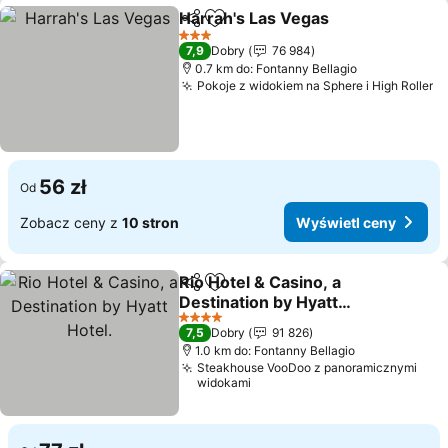
Harrah's Las Vegas
Udostępnij
Dodaj do ulubionych
Wyświe
3 Kategoria
7,9
Dobry
76 984
0.7 km do: Fontanny Bellagio
Pokoje z widokiem na Sphere i High Roller
W
56 zł
Od
Zobacz ceny z
10 stron
Wyświetl ceny
Rio Hotel & Casino, a
Udostępnij
Dodaj do ulubionych
Destination by Hyatt
Hotel.
Wyświetl ceny
4 Kategoria
7,5
Dobry
91 826
1.0 km do: Fontanny Bellagio
Steakhouse VooDoo z panoramicznymi
widokami