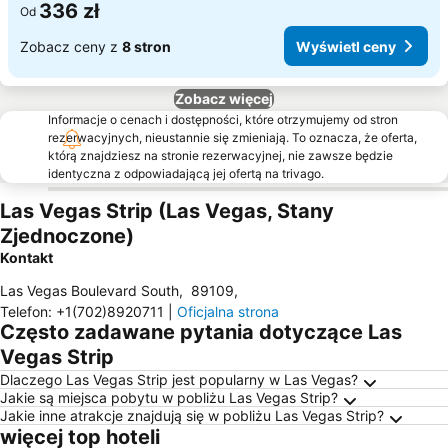
336 zł
Od
Zobacz ceny z
8 stron
Wyświetl ceny
Zobacz więcej
Informacje o cenach i dostępności, które otrzymujemy od stron
rezerwacyjnych, nieustannie się zmieniają. To oznacza, że oferta,
którą znajdziesz na stronie rezerwacyjnej, nie zawsze będzie
identyczna z odpowiadającą jej ofertą na trivago.
Las Vegas Strip (Las Vegas, Stany
Zjednoczone)
Kontakt
Las Vegas Boulevard South
,
89109
,
Telefon
:
+1(702)8920711
|
Oficjalna strona
Często zadawane pytania dotyczące Las
Vegas Strip
Dlaczego Las Vegas Strip jest popularny w Las Vegas?
Jakie są miejsca pobytu w pobliżu Las Vegas Strip?
Jakie inne atrakcje znajdują się w pobliżu Las Vegas Strip?
więcej top hoteli