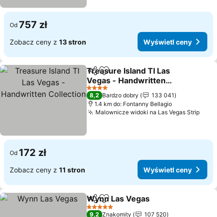
757 zł
Od
Zobacz ceny z
13 stron
Wyświetl ceny
Treasure Island TI Las
Udostępnij
Dodaj do ulubionych
Vegas - Handwritten
Collection
Wyświetl ceny
4 Kategoria
8,2
Bardzo dobry
133 041
1.4 km do: Fontanny Bellagio
Malownicze widoki na Las Vegas Strip
Wyśw
172 zł
Od
Zobacz ceny z
11 stron
Wyświetl ceny
Wynn Las Vegas
Udostępnij
Dodaj do ulubionych
Wyświetl 
5 Kategoria
9,2
Znakomity
107 520