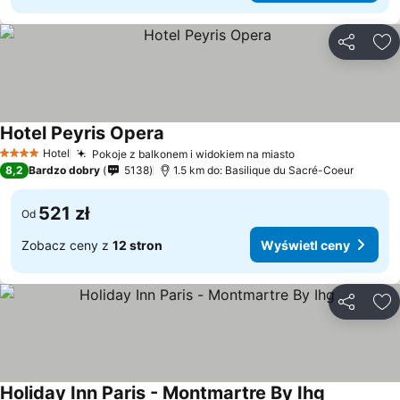
Udostępni
Do
Hotel Peyris Opera
Hotel
Pokoje z balkonem i widokiem na miasto
4 Kategoria
8,2
Bardzo dobry
5138
1.5 km do: Basilique du Sacré-Coeur
521 zł
Od
Zobacz ceny z
12 stron
Wyświetl ceny
Udostępni
Do
Holiday Inn Paris - Montmartre By Ihg