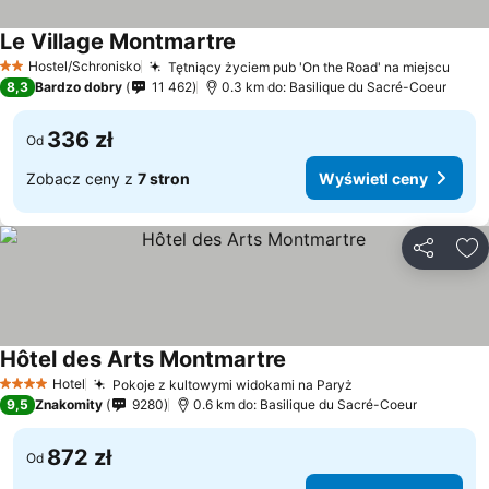
Le Village Montmartre
Hostel/Schronisko
Tętniący życiem pub 'On the Road' na miejscu
2 Kategoria
8,3
Bardzo dobry
11 462
0.3 km do: Basilique du Sacré-Coeur
336 zł
Od
Zobacz ceny z
7 stron
Wyświetl ceny
Udostępni
Do
Hôtel des Arts Montmartre
Hotel
Pokoje z kultowymi widokami na Paryż
4 Kategoria
9,5
Znakomity
9280
0.6 km do: Basilique du Sacré-Coeur
872 zł
Od