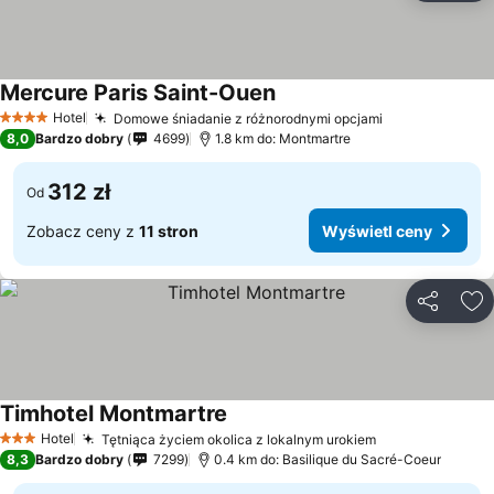
Mercure Paris Saint-Ouen
Hotel
Domowe śniadanie z różnorodnymi opcjami
4 Kategoria
8,0
Bardzo dobry
4699
1.8 km do: Montmartre
312 zł
Od
Zobacz ceny z
11 stron
Wyświetl ceny
Udostępni
Do
Timhotel Montmartre
Hotel
Tętniąca życiem okolica z lokalnym urokiem
3 Kategoria
8,3
Bardzo dobry
7299
0.4 km do: Basilique du Sacré-Coeur