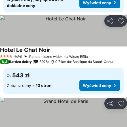
Wyświetl ceny
dokładne ceny
Udostępni
Do
Hotel Le Chat Noir
Hotel
Panoramiczne widoki na Wieżę Eiffla
4 Kategoria
8,3
Bardzo dobry
3928
0.7 km do: Basilique du Sacré-Coeur
543 zł
Od
Zobacz ceny z
13 stron
Wyświetl ceny
Udostępni
Do