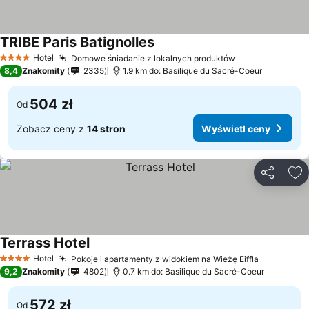
TRIBE Paris Batignolles
Hotel
Domowe śniadanie z lokalnych produktów
4 Kategoria
8,4
Znakomity
2335
1.9 km do: Basilique du Sacré-Coeur
504 zł
Od
Zobacz ceny z
14 stron
Wyświetl ceny
Udostępni
Do
Terrass Hotel
Hotel
Pokoje i apartamenty z widokiem na Wieżę Eiffla
4 Kategoria
9,2
Znakomity
4802
0.7 km do: Basilique du Sacré-Coeur
572 zł
Od