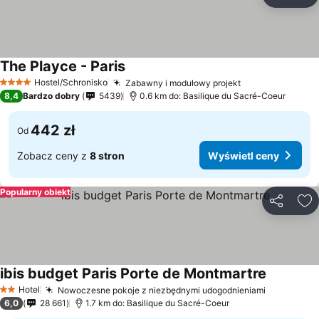
Udostępni
Do
The Playce - Paris
Hostel/Schronisko
Zabawny i modułowy projekt
4 Kategoria
8,4
Bardzo dobry
5439
0.6 km do: Basilique du Sacré-Coeur
442 zł
Od
Zobacz ceny z
8 stron
Wyświetl ceny
Popularny obiekt
Udostępni
Do
ibis budget Paris Porte de Montmartre
Hotel
Nowoczesne pokoje z niezbędnymi udogodnieniami
2 Kategoria
6,0
28 661
1.7 km do: Basilique du Sacré-Coeur