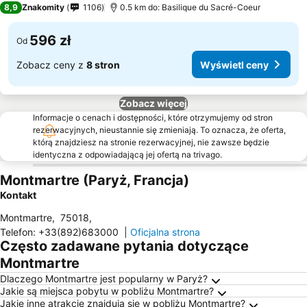
8,9
Znakomity
1106
0.5 km do: Basilique du Sacré-Coeur
596 zł
Od
Zobacz ceny z
8 stron
Wyświetl ceny
Zobacz więcej
Informacje o cenach i dostępności, które otrzymujemy od stron
rezerwacyjnych, nieustannie się zmieniają. To oznacza, że oferta,
którą znajdziesz na stronie rezerwacyjnej, nie zawsze będzie
identyczna z odpowiadającą jej ofertą na trivago.
Montmartre (Paryż, Francja)
Kontakt
Montmartre
,
75018
,
Telefon
:
+33(892)683000
|
Oficjalna strona
Często zadawane pytania dotyczące
Montmartre
Dlaczego Montmartre jest popularny w Paryż?
Jakie są miejsca pobytu w pobliżu Montmartre?
Jakie inne atrakcje znajdują się w pobliżu Montmartre?