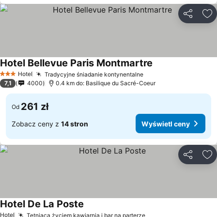
Udostępni
Do
Hotel Bellevue Paris Montmartre
Hotel
Tradycyjne śniadanie kontynentalne
3 Kategoria
7,1
4000
0.4 km do: Basilique du Sacré-Coeur
261 zł
Od
Zobacz ceny z
14 stron
Wyświetl ceny
Udostępni
Do
Hotel De La Poste
Hotel
Tętniąca życiem kawiarnia i bar na parterze