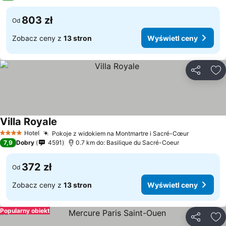
803 zł
Od
Zobacz ceny z
13 stron
Wyświetl ceny
Udostępni
Do
Villa Royale
Hotel
Pokoje z widokiem na Montmartre i Sacré-Cœur
4 Kategoria
7,9
Dobry
4591
0.7 km do: Basilique du Sacré-Coeur
372 zł
Od
Zobacz ceny z
13 stron
Wyświetl ceny
Popularny obiekt
Udostępni
Do