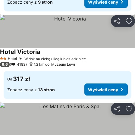
Zobacz ceny z
9 stron
Wyświetl ceny
Udostępni
Do
Hotel Victoria
Hotel
Widok na cichą ulicę lub dziedziniec
2 Kategoria
6,6
4183
1.2 km do: Muzeum Luwr
317 zł
Od
Zobacz ceny z
13 stron
Wyświetl ceny
Udostępni
Do