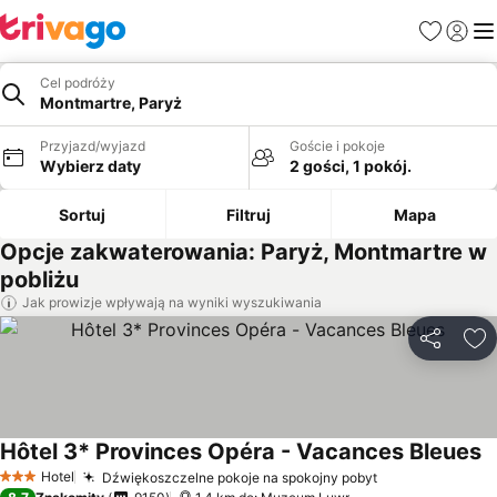
Ulubione
Zaloguj
Me
Cel podróży
Montmartre, Paryż
Przyjazd/wyjazd
Goście i pokoje
Wybierz daty
2 gości, 1 pokój.
Sortuj
Filtruj
Mapa
Opcje zakwaterowania: Paryż, Montmartre w
pobliżu
Jak prowizje wpływają na wyniki wyszukiwania
Udostępni
Do
Hôtel 3* Provinces Opéra - Vacances Bleues
Hotel
Dźwiękoszczelne pokoje na spokojny pobyt
3 Kategoria