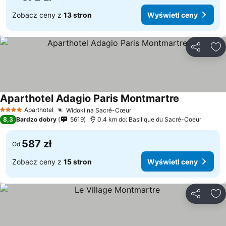
Zobacz ceny z
13 stron
Wyświetl ceny
Udostępni
Do
Aparthotel Adagio Paris Montmartre
Aparthotel
Widoki na Sacré-Cœur
4 Kategoria
8,3
Bardzo dobry
5619
0.4 km do: Basilique du Sacré-Coeur
587 zł
Od
Zobacz ceny z
15 stron
Wyświetl ceny
Udostępni
Do