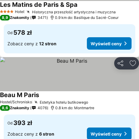
Les Matins de Paris & Spa
Hotel
Historyczna przeszłość artystyczna i muzyczna
4 Kategoria
8,9
Znakomity
3471
0.9 km do: Basilique du Sacré-Coeur
578 zł
Od
Zobacz ceny z
12 stron
Wyświetl ceny
Udostępni
Do
Beau M Paris
Hostel/Schronisko
Estetyka hotelu butikowego
8,6
Znakomity
4076
0.8 km do: Montmartre
393 zł
Od
Zobacz ceny z
6 stron
Wyświetl ceny