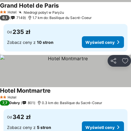
Grand Hotel de Paris
Hotel
Niedrogi pobyt w Paryżu
2 Kategoria
6,1
7149
1.7 km do: Basilique du Sacré-Coeur
235 zł
Od
Zobacz ceny z
10 stron
Wyświetl ceny
Udostępni
Do
Hotel Montmartre
Hotel
2 Kategoria
7,7
Dobry
801
0.3 km do: Basilique du Sacré-Coeur
342 zł
Od
Zobacz ceny z
5 stron
Wyświetl ceny