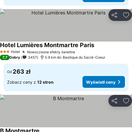
Udostępni
Do
Hotel Lumières Montmartre Paris
Hotel
Nowoczesne efekty świetlne
3 Kategoria
7,7
Dobry
3457
0.9 km do: Basilique du Sacré-Coeur
263 zł
Od
Zobacz ceny z
12 stron
Wyświetl ceny
Udostępni
Do
B Montmartre