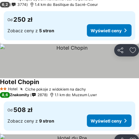
6,2
3774
1.4 km do: Basilique du Sacré-Coeur
250 zł
Od
Zobacz ceny z
5 stron
Wyświetl ceny
Udostępni
Do
Hotel Chopin
Hotel
Ciche pokoje z widokiem na dachy
2 Kategoria
8,6
Znakomity
2878
1.1 km do: Muzeum Luwr
508 zł
Od
Zobacz ceny z
9 stron
Wyświetl ceny