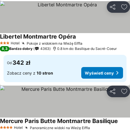
Udostępni
Do
Libertel Montmartre Opéra
Hotel
Pokoje z widokiem na Wieżę Eiffla
3 Kategoria
8,3
Bardzo dobry
4363
0.8 km do: Basilique du Sacré-Coeur
342 zł
Od
Zobacz ceny z
10 stron
Wyświetl ceny
Udostępni
Do
Mercure Paris Butte Montmartre Basilique
Hotel
Panoramiczne widoki na Wieżę Eiffla
4 Kategoria