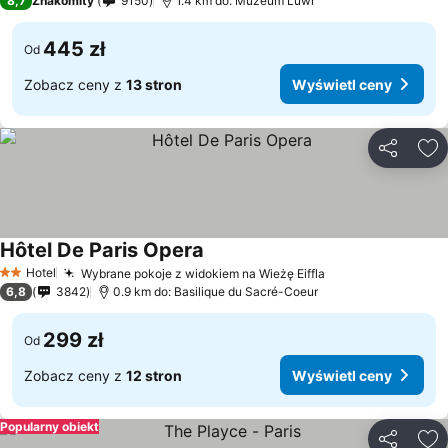
8,7
Znakomity
9150
1.4 km do: Muzeum Luwr
445 zł
Od
Zobacz ceny z
13 stron
Wyświetl ceny
Udostępni
Do
Hôtel De Paris Opera
Hotel
Wybrane pokoje z widokiem na Wieżę Eiffla
2 Kategoria
6,8
3842
0.9 km do: Basilique du Sacré-Coeur
299 zł
Od
Zobacz ceny z
12 stron
Wyświetl ceny
Popularny obiekt