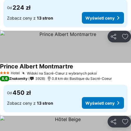
224 zł
Od
Zobacz ceny z
13 stron
Wyświetl ceny
Udostępni
Do
Prince Albert Montmartre
Hotel
Widoki na Sacré-Cœur z wybranych pokoi
3 Kategoria
8,6
Znakomity
3928
0.8 km do: Basilique du Sacré-Coeur
450 zł
Od
Zobacz ceny z
13 stron
Wyświetl ceny
Udostępni
Do