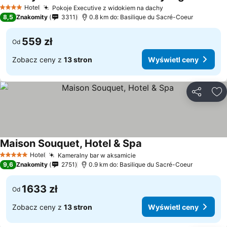
Hotel
Pokoje Executive z widokiem na dachy
4 Kategoria
8,5
Znakomity
3311
0.8 km do: Basilique du Sacré-Coeur
559 zł
Od
Zobacz ceny z
13 stron
Wyświetl ceny
Udostępni
Do
Maison Souquet, Hotel & Spa
Hotel
Kameralny bar w aksamicie
5 Kategoria
9,6
Znakomity
2751
0.9 km do: Basilique du Sacré-Coeur
1633 zł
Od
Zobacz ceny z
13 stron
Wyświetl ceny