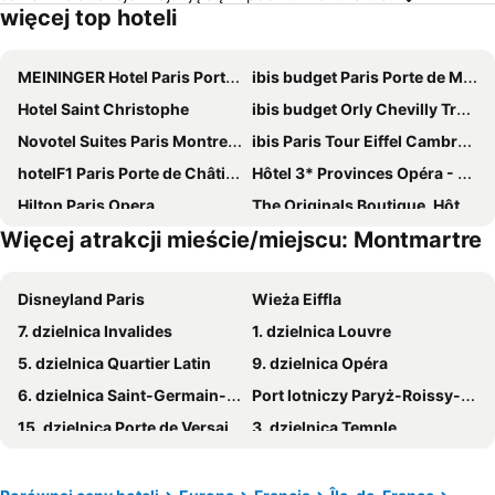
więcej top hoteli
MEININGER Hotel Paris Porte De Vincennes
ibis budget Paris Porte de Montmartre
Hotel Saint Christophe
ibis budget Orly Chevilly Tram 7
Novotel Suites Paris Montreuil Vincennes
ibis Paris Tour Eiffel Cambronne 15ème
hotelF1 Paris Porte de Châtillon
Hôtel 3* Provinces Opéra - Vacances Bleues
Hilton Paris Opera
The Originals Boutique, Hôtel Maison Montmartre Paris Les Puces
Więcej atrakcji mieście/miejscu: Montmartre
ibis Budget Paris La Villette 19ème
ibis budget Paris Porte d'Italie Ouest
Mercure Paris 19 Philharmonie La Villette
Hôtel Rachel
Disneyland Paris
Wieża Eiffla
Au Royal Mad
Novotel Paris 17
7. dzielnica Invalides
1. dzielnica Louvre
ibis Styles Paris Meteor Avenue d'Italie
Campanile Prime Paris 19 - La Villette
5. dzielnica Quartier Latin
9. dzielnica Opéra
Grand Hotel de Paris
Novotel Paris 14 Porte d'Orléans
6. dzielnica Saint-Germain-des-Prés
Port lotniczy Paryż-Roissy-Charles de Gaulle
Le Lampika Hotel
ibis budget Paris Porte d'Orleans
15. dzielnica Porte de Versailles
3. dzielnica Temple
Hôtel Lodge In Paris 13
CAMPANILE PARIS 12 - Bercy Village
Stadion de France
8. dzielnica Champs-Élysées
ibis Paris Porte de Montreuil
B&B HOTEL Argenteuil
2. dzielnica Sentier
4. dzielnica Hôtel-de-Ville
ibis Paris La Villette Cité des Sciences 19ème
Ibis Villepinte