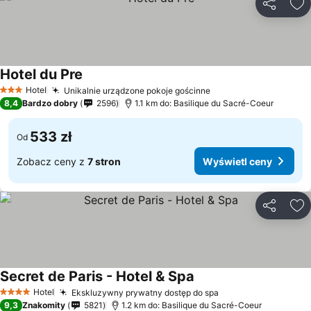
Udostępni
Do
Hotel du Pre
Hotel
Unikalnie urządzone pokoje gościnne
3 Kategoria
8,4
Bardzo dobry
2596
1.1 km do: Basilique du Sacré-Coeur
533 zł
Od
Zobacz ceny z
7 stron
Wyświetl ceny
Udostępni
Do
Secret de Paris - Hotel & Spa
Hotel
Ekskluzywny prywatny dostęp do spa
4 Kategoria
9,3
Znakomity
5821
1.2 km do: Basilique du Sacré-Coeur