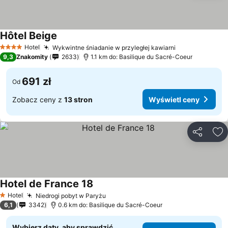
Hôtel Beige
Hotel
Wykwintne śniadanie w przyległej kawiarni
4 Kategoria
9,3
Znakomity
2633
1.1 km do: Basilique du Sacré-Coeur
691 zł
Od
Zobacz ceny z
13 stron
Wyświetl ceny
Udostępni
Do
Hotel de France 18
Hotel
Niedrogi pobyt w Paryżu
1 Kategoria
6,1
3342
0.6 km do: Basilique du Sacré-Coeur
Wybierz daty, aby sprawdzić