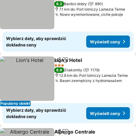
Wyświetl ceny
2 Kategoria
8,2
Bardzo dobry
890
7.1 km do: Port lotniczy Lamezia Terme
Nowo wyremontowane, ciche pokoje
Wyświ
Wybierz daty, aby sprawdzić
Wyświetl ceny
dokładne ceny
Lion's Hotel
Udostępnij
Dodaj do ulubionych
Wyświetl ceny
3 Kategoria
8,6
Znakomity
1179
12.8 km do: Port lotniczy Lamezia Terme
Basen zewnętrzny z hydromasażem
Wyświ
Popularny obiekt
Wybierz daty, aby sprawdzić
Wyświetl ceny
dokładne ceny
Albergo Centrale
Udostępnij
Dodaj do ulubionych
Wyświetl