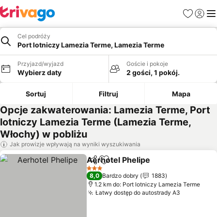
Ulubione
Zaloguj
Me
Cel podróży
Port lotniczy Lamezia Terme, Lamezia Terme
Przyjazd/wyjazd
Goście i pokoje
Wybierz daty
2 gości, 1 pokój.
Sortuj
Filtruj
Mapa
Opcje zakwaterowania: Lamezia Terme, Port
lotniczy Lamezia Terme (Lamezia Terme,
Włochy) w pobliżu
Jak prowizje wpływają na wyniki wyszukiwania
Aerhotel Phelipe
Udostępnij
Dodaj do ulubionych
Wyświetl
3 Kategoria
8,0
Bardzo dobry
1883
1.2 km do: Port lotniczy Lamezia Terme
Łatwy dostęp do autostrady A3
Wyświetl 