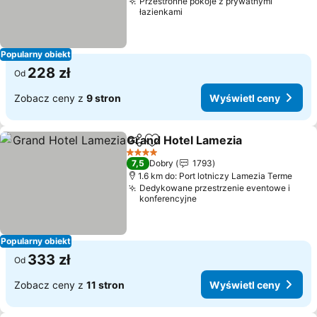
Przestronne pokoje z prywatnymi
łazienkami
Popularny obiekt
228 zł
Od
Zobacz ceny z
9 stron
Wyświetl ceny
Grand Hotel Lamezia
Udostępnij
Dodaj do ulubionych
Wyświ
4 Kategoria
7,5
Dobry
1793
1.6 km do: Port lotniczy Lamezia Terme
Dedykowane przestrzenie eventowe i
konferencyjne
Popularny obiekt
333 zł
Od
Zobacz ceny z
11 stron
Wyświetl ceny