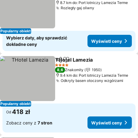
8.7 km do: Port lotniczy Lamezia Terme
Rozległy gaj oliwny
Wyświetl ceny
Popularny obiekt
Wybierz daty, aby sprawdzić
Wyświetl ceny
dokładne ceny
THotel Lamezia
Udostępnij
Dodaj do ulubionych
Wyświetl 
4 Kategoria
8,6
Znakomity
1950
9.4 km do: Port lotniczy Lamezia Terme
Odkryty basen otoczony wzgórzami
Wyświ
Popularny obiekt
418 zł
Od
Zobacz ceny z
7 stron
Wyświetl ceny