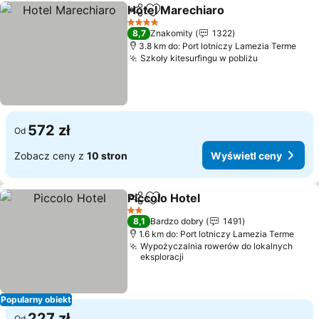
Hotel Marechiaro
Udostępnij
Dodaj do ulubionych
Wyświetl
4 Kategoria
8,7
Znakomity
1322
3.8 km do: Port lotniczy Lamezia Terme
Szkoły kitesurfingu w pobliżu
Wyświetl c
572 zł
Od
Zobacz ceny z
10 stron
Wyświetl ceny
Piccolo Hotel
Udostępnij
Dodaj do ulubionych
Wyświetl cen
2 Kategoria
8,1
Bardzo dobry
1491
1.6 km do: Port lotniczy Lamezia Terme
Wypożyczalnia rowerów do lokalnych
eksploracji
Popularny obiekt
227 zł
Od