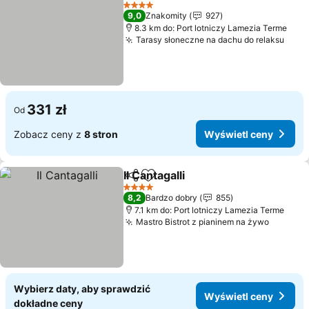
Dodaj do ulubionych
Wyświetl ceny
4 Kategoria
9,0
Znakomity
927
8.3 km do: Port lotniczy Lamezia Terme
Tarasy słoneczne na dachu do relaksu
Wyśw
331 zł
Od
Zobacz ceny z
8 stron
Wyświetl ceny
Il Cantagalli
Udostępnij
Dodaj do ulubionych
Wyświetl ceny
4 Kategoria
8,2
Bardzo dobry
855
7.1 km do: Port lotniczy Lamezia Terme
Mastro Bistrot z pianinem na żywo
Wyświet
Wybierz daty, aby sprawdzić
Wyświetl ceny
dokładne ceny