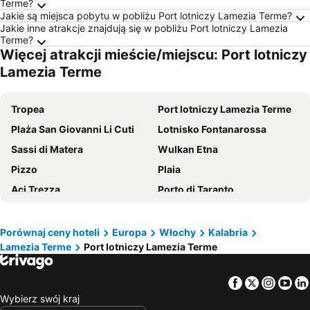
Terme?
Jakie są miejsca pobytu w pobliżu Port lotniczy Lamezia Terme?
Jakie inne atrakcje znajdują się w pobliżu Port lotniczy Lamezia
Terme?
Więcej atrakcji mieście/miejscu: Port lotniczy
Lamezia Terme
Tropea
Port lotniczy Lamezia Terme
Plaża San Giovanni Li Cuti
Lotnisko Fontanarossa
Sassi di Matera
Wulkan Etna
Pizzo
Plaia
Aci Trezza
Porto di Taranto
Port lotniczy Reggio Calabria
Piazza del Duomo
Port morski Katania
San Pietro in Bevagna
Porównaj ceny hoteli
Europa
Włochy
Kalabria
Lamezia Terme
Port lotniczy Lamezia Terme
Terme di Caronte
Catanzaro Lido
Santa Domenica
Aci Trezza
Facebook
Twitter
Insta
Yo
Isola Bella
Ognina
Wybierz swój kraj
Plaża na wyspie Suina
Catanzaro Lido