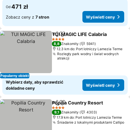
471 zł
Od
Zobacz ceny z
7 stron
Wyświetl ceny
TUI MAGIC LIFE Calabria
Udostępnij
Dodaj do ulubionych
Wy
4 Kategoria
8,8
Znakomity
5941
12.3 km do: Port lotniczy Lamezia Terme
Rozległy park wodny i świat wodnych
atrakcji
Popularny obiekt
Wybierz daty, aby sprawdzić
Wyświetl ceny
dokładne ceny
Popilia Country Resort
Udostępnij
Dodaj do ulubionych
Wyś
4 Kategoria
9,1
Znakomity
4303
17.9 km do: Port lotniczy Lamezia Terme
Śniadanie z lokalnymi produktami Callipo
Wy