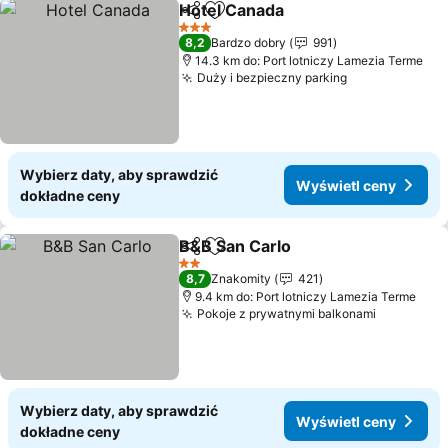
Hotel Canada
Udostępnij
Dodaj do ulubionych
Wyświetl cen
3 Kategoria
8,2
Bardzo dobry
991
14.3 km do: Port lotniczy Lamezia Terme
Duży i bezpieczny parking
Wyświetl cen
Wybierz daty, aby sprawdzić
Wyświetl ceny
dokładne ceny
B&B San Carlo
Udostępnij
Dodaj do ulubionych
Wyświetl ce
2 Kategoria
8,7
Znakomity
421
9.4 km do: Port lotniczy Lamezia Terme
Pokoje z prywatnymi balkonami
Wyświetl
Wybierz daty, aby sprawdzić
Wyświetl ceny
dokładne ceny