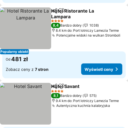
Hotel Ristorante La
Udostępnij
Dodaj do ulubionych
Lampara
Wyświetl ceny
4 Kategoria
8,4
Bardzo dobry
1038
8.4 km do: Port lotniczy Lamezia Terme
Potencjalne widoki na wulkan Stromboli
Wyś
Popularny obiekt
481 zł
Od
Zobacz ceny z
7 stron
Wyświetl ceny
Hotel Savant
Udostępnij
Dodaj do ulubionych
Wyświetl cen
4 Kategoria
8,1
Bardzo dobry
575
9.4 km do: Port lotniczy Lamezia Terme
Autentyczna kuchnia kalabryjska
Wyświet