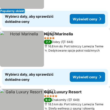
Popularny obiekt
Wybierz daty, aby sprawdzić
Wyświetl ceny
dokładne ceny
Hotel Marinella
Udostępnij
Dodaj do ulubionych
Wyświetl c
4 Kategoria
7,7
Dobry
648
16.8 km do: Port lotniczy Lamezia Terme
Dedykowane opcje pokoi rodzinnych
Wyświ
Wybierz daty, aby sprawdzić
Wyświetl ceny
dokładne ceny
Galìa Luxury Resort
Udostępnij
Dodaj do ulubionych
Wyświe
5 Kategoria
9,0
Znakomity
649
18.5 km do: Port lotniczy Lamezia Terme
Strefa wellness z sauną i siłownią
Wyświet