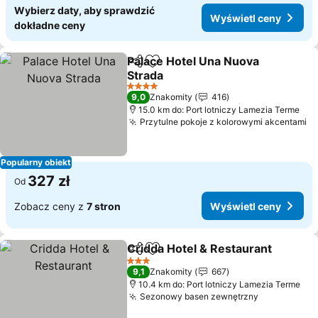
Wybierz daty, aby sprawdzić
Wyświetl ceny
dokładne ceny
Palace Hotel Una Nuova
Udostępnij
Dodaj do ulubionych
Strada
Wyświetl ceny
4 Kategoria
9,0
Znakomity
416
15.0 km do: Port lotniczy Lamezia Terme
Przytulne pokoje z kolorowymi akcentami
Wy
Popularny obiekt
327 zł
Od
Zobacz ceny z
7 stron
Wyświetl ceny
Cridda Hotel & Restaurant
Udostępnij
Dodaj do ulubionych
3 Kategoria
9,1
Znakomity
667
10.4 km do: Port lotniczy Lamezia Terme
Sezonowy basen zewnętrzny
Wyświetl c