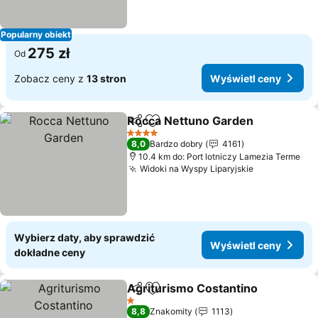
Popularny obiekt
275 zł
Od
Zobacz ceny z
13 stron
Wyświetl ceny
Rocca Nettuno Garden
Udostępnij
Dodaj do ulubionych
Wyś
4 Kategoria
8,0
Bardzo dobry
4161
10.4 km do: Port lotniczy Lamezia Terme
Widoki na Wyspy Liparyjskie
Wyświetl c
Wybierz daty, aby sprawdzić
Wyświetl ceny
dokładne ceny
Agriturismo Costantino
Udostępnij
Dodaj do ulubionych
Wy
1 Kategoria
8,8
Znakomity
1113