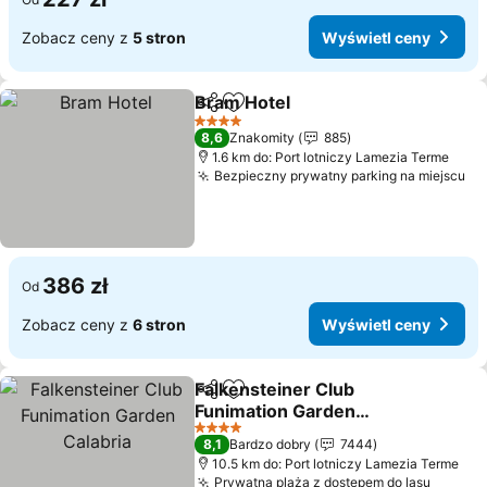
Zobacz ceny z
5 stron
Wyświetl ceny
Bram Hotel
Udostępnij
Dodaj do ulubionych
Wyświetl ceny
4 Kategoria
8,6
Znakomity
885
1.6 km do: Port lotniczy Lamezia Terme
Bezpieczny prywatny parking na miejscu
Wy
386 zł
Od
Zobacz ceny z
6 stron
Wyświetl ceny
Falkensteiner Club
Udostępnij
Dodaj do ulubionych
Funimation Garden
Calabria
Wyświetl ceny
4 Kategoria
8,1
Bardzo dobry
7444
10.5 km do: Port lotniczy Lamezia Terme
Prywatna plaża z dostępem do lasu