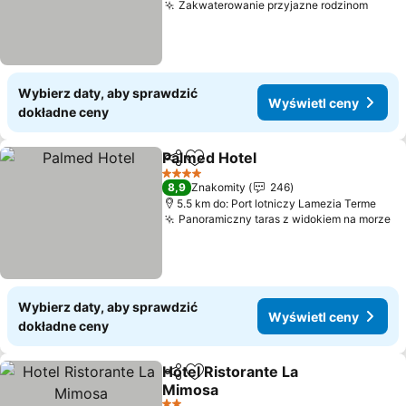
Zakwaterowanie przyjazne rodzinom
Wyświ
Wybierz daty, aby sprawdzić
Wyświetl ceny
dokładne ceny
Palmed Hotel
Udostępnij
Dodaj do ulubionych
Wyświetl cen
4 Kategoria
8,9
Znakomity
246
5.5 km do: Port lotniczy Lamezia Terme
Panoramiczny taras z widokiem na morze
Wy
Wybierz daty, aby sprawdzić
Wyświetl ceny
dokładne ceny
Hotel Ristorante La
Udostępnij
Dodaj do ulubionych
Mimosa