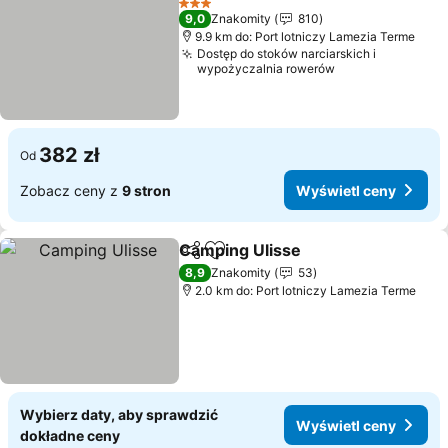
3 Kategoria
9,0
Znakomity
810
9.9 km do: Port lotniczy Lamezia Terme
Dostęp do stoków narciarskich i
wypożyczalnia rowerów
382 zł
Od
Zobacz ceny z
9 stron
Wyświetl ceny
Camping Ulisse
Udostępnij
Dodaj do ulubionych
Wyświetl 
8,9
Znakomity
53
2.0 km do: Port lotniczy Lamezia Terme
Wybierz daty, aby sprawdzić
Wyświetl ceny
dokładne ceny