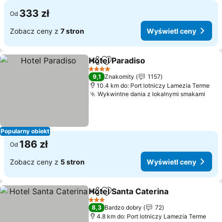
333 zł
Od
Zobacz ceny z
7 stron
Wyświetl ceny
Hotel Paradiso
Udostępnij
Dodaj do ulubionych
Wyświetl c
4 Kategoria
9,1
Znakomity
1157
10.4 km do: Port lotniczy Lamezia Terme
Wykwintne dania z lokalnymi smakami
Wyśw
Popularny obiekt
186 zł
Od
Zobacz ceny z
5 stron
Wyświetl ceny
Hotel Santa Caterina
Udostępnij
Dodaj do ulubionych
Wyświ
3 Kategoria
8,3
Bardzo dobry
72
4.8 km do: Port lotniczy Lamezia Terme