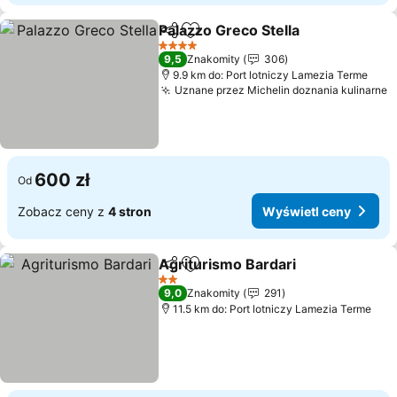
Palazzo Greco Stella
Udostępnij
Dodaj do ulubionych
Wyświ
4 Kategoria
9,5
Znakomity
306
9.9 km do: Port lotniczy Lamezia Terme
Uznane przez Michelin doznania kulinarne
W
600 zł
Od
Zobacz ceny z
4 stron
Wyświetl ceny
Agriturismo Bardari
Udostępnij
Dodaj do ulubionych
Wyświe
2 Kategoria
9,0
Znakomity
291
11.5 km do: Port lotniczy Lamezia Terme