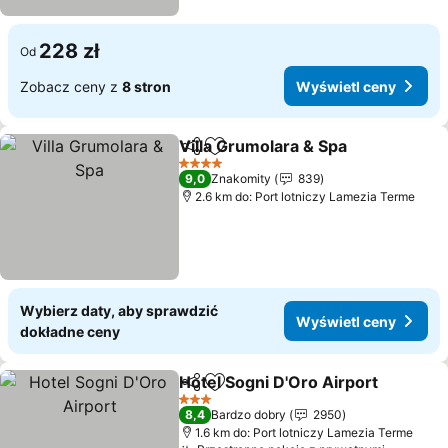
228 zł
Od
Zobacz ceny z
8 stron
Wyświetl ceny
Villa Grumolara & Spa
Udostępnij
Dodaj do ulubionych
Wyśw
4 Kategoria
9,0
Znakomity
839
2.6 km do: Port lotniczy Lamezia Terme
Wybierz daty, aby sprawdzić
Wyświetl ceny
dokładne ceny
Hotel Sogni D'Oro Airport
Udostępnij
Dodaj do ulubionych
3 Kategoria
8,4
Bardzo dobry
2950
1.6 km do: Port lotniczy Lamezia Terme