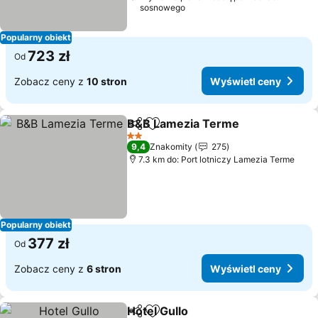
sosnowego
Popularny obiekt
723 zł
Od
Zobacz ceny z
10 stron
Wyświetl ceny
B&B Lamezia Terme
Udostępnij
Dodaj do ulubionych
Wyświ
2 Kategoria
9,4
Znakomity
275
7.3 km do: Port lotniczy Lamezia Terme
Popularny obiekt
377 zł
Od
Zobacz ceny z
6 stron
Wyświetl ceny
Hotel Gullo
Udostępnij