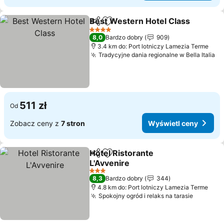
Best Western Hotel Class
Udostępnij
Dodaj do ulubionych
4 Kategoria
8,0
Bardzo dobry
909
3.4 km do: Port lotniczy Lamezia Terme
Tradycyjne dania regionalne w Bella Italia
Wy
511 zł
Od
Zobacz ceny z
7 stron
Wyświetl ceny
Hotel Ristorante
Udostępnij
Dodaj do ulubionych
L'Avvenire
Wyświetl ceny
3 Kategoria
8,3
Bardzo dobry
344
4.8 km do: Port lotniczy Lamezia Terme
Spokojny ogród i relaks na tarasie
Wyświet