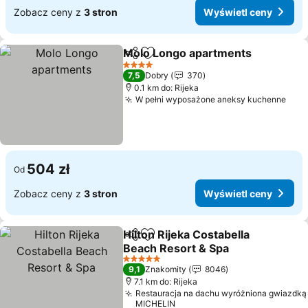
Zobacz ceny z
3 stron
Wyświetl ceny
Molo Longo apartments
Udostępnij
Dodaj do ulubionych
4 Kategoria
7,5
Dobry
370
0.1 km do: Rijeka
W pełni wyposażone aneksy kuchenne
504 zł
Od
Zobacz ceny z
3 stron
Wyświetl ceny
Hilton Rijeka Costabella
Udostępnij
Dodaj do ulubionych
Beach Resort & Spa
5 Kategoria
9,1
Znakomity
8046
7.1 km do: Rijeka
Restauracja na dachu wyróżniona gwiazdką
MICHELIN