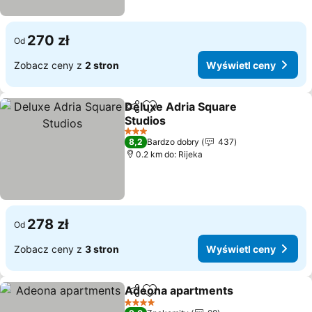
270 zł
Od
Zobacz ceny z
2 stron
Wyświetl ceny
Deluxe Adria Square
Udostępnij
Dodaj do ulubionych
Studios
3 Kategoria
8,2
Bardzo dobry
437
0.2 km do: Rijeka
278 zł
Od
Zobacz ceny z
3 stron
Wyświetl ceny
Adeona apartments
Udostępnij
Dodaj do ulubionych
4 Kategoria