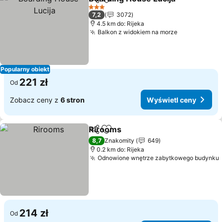
Udostępnij
Dodaj do ulubionych
3 Kategoria
7,2
3072
4.5 km do: Rijeka
Balkon z widokiem na morze
Popularny obiekt
221 zł
Od
Zobacz ceny z
6 stron
Wyświetl ceny
Rirooms
Udostępnij
Dodaj do ulubionych
8,7
Znakomity
649
0.2 km do: Rijeka
Odnowione wnętrze zabytkowego budynku
214 zł
Od