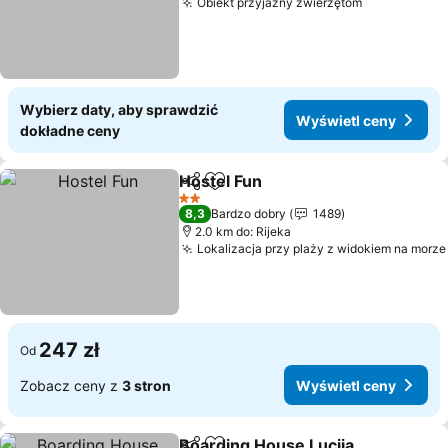
Obiekt przyjazny zwierzętom
Wybierz daty, aby sprawdzić
Wyświetl ceny
dokładne ceny
Hostel Fun
Udostępnij
Dodaj do ulubionych
2 Kategoria
8,3
Bardzo dobry
1489
2.0 km do: Rijeka
Lokalizacja przy plaży z widokiem na morze
247 zł
Od
Zobacz ceny z
3 stron
Wyświetl ceny
Boarding House Lucija