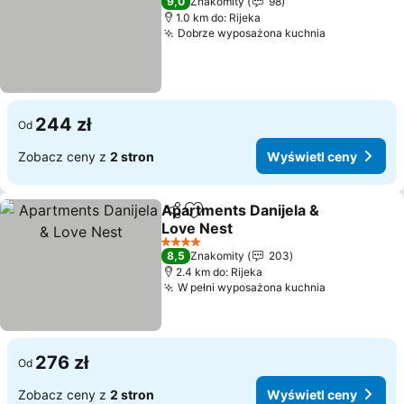
9,0
Znakomity
98
1.0 km do: Rijeka
Dobrze wyposażona kuchnia
244 zł
Od
Zobacz ceny z
2 stron
Wyświetl ceny
Apartments Danijela &
Udostępnij
Dodaj do ulubionych
Love Nest
4 Kategoria
8,5
Znakomity
203
2.4 km do: Rijeka
W pełni wyposażona kuchnia
276 zł
Od
Zobacz ceny z
2 stron
Wyświetl ceny