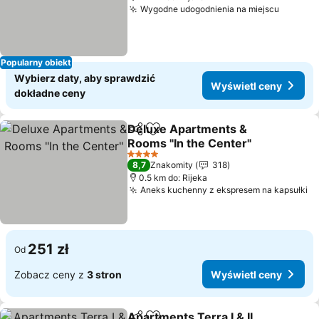
Wygodne udogodnienia na miejscu
Popularny obiekt
Wybierz daty, aby sprawdzić
Wyświetl ceny
dokładne ceny
Deluxe Apartments &
Udostępnij
Dodaj do ulubionych
Rooms "In the Center"
4 Kategoria
8,7
Znakomity
318
0.5 km do: Rijeka
Aneks kuchenny z ekspresem na kapsułki
251 zł
Od
Zobacz ceny z
3 stron
Wyświetl ceny
Apartments Terra I & II