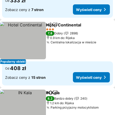
333 zł
Od
Zobacz ceny z
7 stron
Wyświetl ceny
Hotel Continental
Udostępnij
Dodaj do ulubionych
3 Kategoria
7,8
Dobry
2898
0.9 km do: Rijeka
Centralna lokalizacja w mieście
Popularny obiekt
408 zł
Od
Zobacz ceny z
15 stron
Wyświetl ceny
IN Kala
Udostępnij
Dodaj do ulubionych
8,2
Bardzo dobry
240
1.2 km do: Rijeka
Parking przyjazny motocyklistom