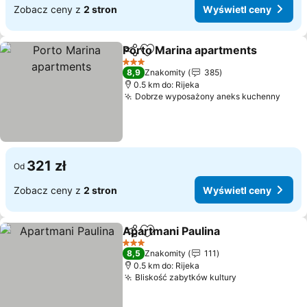
Zobacz ceny z
2 stron
Wyświetl ceny
Porto Marina apartments
Udostępnij
Dodaj do ulubionych
3 Kategoria
8,9
Znakomity
385
0.5 km do: Rijeka
Dobrze wyposażony aneks kuchenny
321 zł
Od
Zobacz ceny z
2 stron
Wyświetl ceny
Apartmani Paulina
Udostępnij
Dodaj do ulubionych
3 Kategoria
8,5
Znakomity
111
0.5 km do: Rijeka
Bliskość zabytków kultury