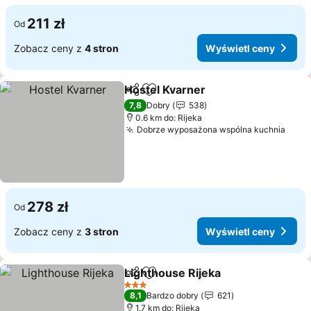
211 zł
Od
Zobacz ceny z
4 stron
Wyświetl ceny
Hostel Kvarner
Udostępnij
Dodaj do ulubionych
7,8
Dobry
538
0.6 km do: Rijeka
Dobrze wyposażona wspólna kuchnia
278 zł
Od
Zobacz ceny z
3 stron
Wyświetl ceny
Lighthouse Rijeka
Udostępnij
Dodaj do ulubionych
3 Kategoria
8,1
Bardzo dobry
621
1.7 km do: Rijeka