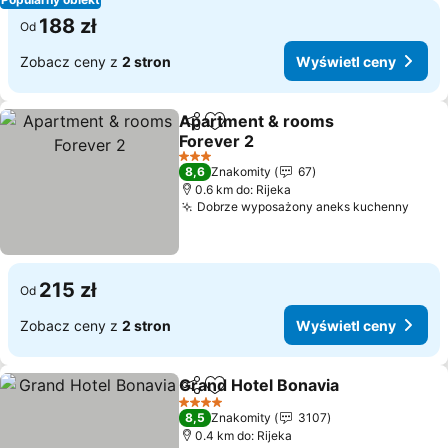
188 zł
Od
Zobacz ceny z
2 stron
Wyświetl ceny
Apartment & rooms
Udostępnij
Dodaj do ulubionych
Forever 2
3 Kategoria
8,6
Znakomity
67
0.6 km do: Rijeka
Dobrze wyposażony aneks kuchenny
215 zł
Od
Zobacz ceny z
2 stron
Wyświetl ceny
Grand Hotel Bonavia
Udostępnij
Dodaj do ulubionych
4 Kategoria
8,5
Znakomity
3107
0.4 km do: Rijeka