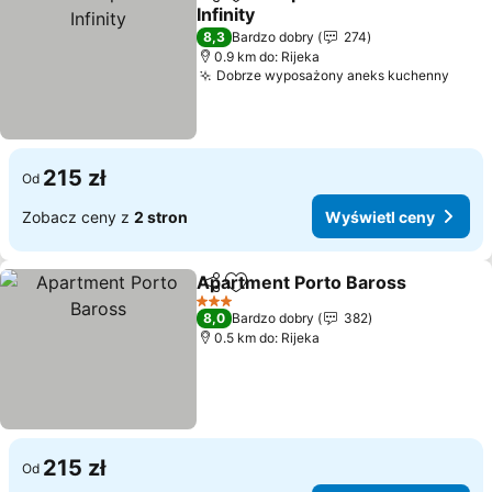
Udostępnij
Dodaj do ulubionych
Infinity
8,3
Bardzo dobry
274
0.9 km do: Rijeka
Dobrze wyposażony aneks kuchenny
215 zł
Od
Zobacz ceny z
2 stron
Wyświetl ceny
Apartment Porto Baross
Udostępnij
Dodaj do ulubionych
3 Kategoria
8,0
Bardzo dobry
382
0.5 km do: Rijeka
215 zł
Od