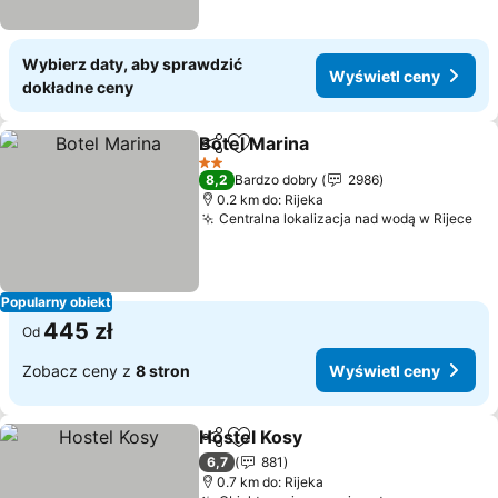
Wybierz daty, aby sprawdzić
Wyświetl ceny
dokładne ceny
Botel Marina
Udostępnij
Dodaj do ulubionych
2 Kategoria
8,2
Bardzo dobry
2986
0.2 km do: Rijeka
Centralna lokalizacja nad wodą w Rijece
Popularny obiekt
445 zł
Od
Zobacz ceny z
8 stron
Wyświetl ceny
Hostel Kosy
Udostępnij
Dodaj do ulubionych
6,7
881
0.7 km do: Rijeka