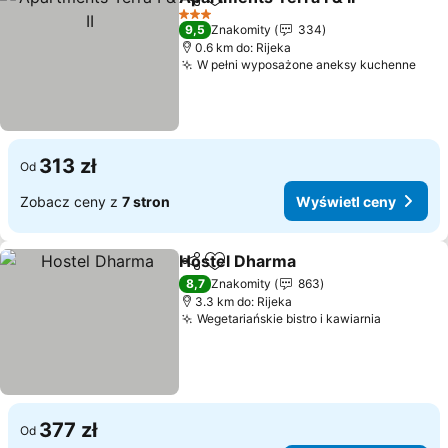
Udostępnij
Dodaj do ulubionych
3 Kategoria
9,5
Znakomity
334
0.6 km do: Rijeka
W pełni wyposażone aneksy kuchenne
313 zł
Od
Zobacz ceny z
7 stron
Wyświetl ceny
Hostel Dharma
Udostępnij
Dodaj do ulubionych
8,7
Znakomity
863
3.3 km do: Rijeka
Wegetariańskie bistro i kawiarnia
377 zł
Od