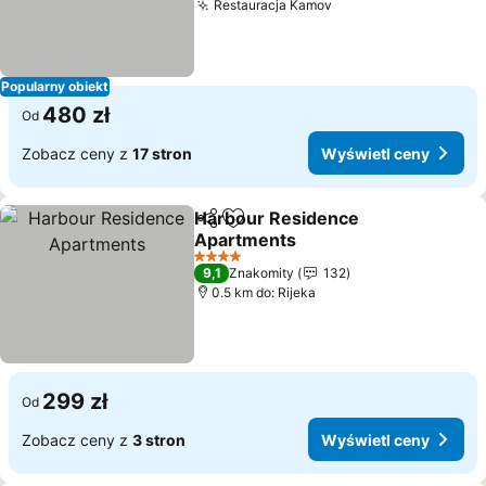
Restauracja Kamov
Popularny obiekt
480 zł
Od
Zobacz ceny z
17 stron
Wyświetl ceny
Harbour Residence
Udostępnij
Dodaj do ulubionych
Apartments
4 Kategoria
9,1
Znakomity
132
0.5 km do: Rijeka
299 zł
Od
Zobacz ceny z
3 stron
Wyświetl ceny