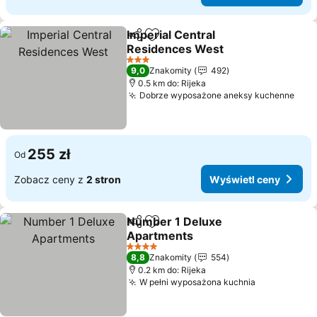
Imperial Central
Udostępnij
Dodaj do ulubionych
Residences West
3 Kategoria
9,0
Znakomity
492
0.5 km do: Rijeka
Dobrze wyposażone aneksy kuchenne
255 zł
Od
Zobacz ceny z
2 stron
Wyświetl ceny
Number 1 Deluxe
Udostępnij
Dodaj do ulubionych
Apartments
4 Kategoria
8,8
Znakomity
554
0.2 km do: Rijeka
W pełni wyposażona kuchnia