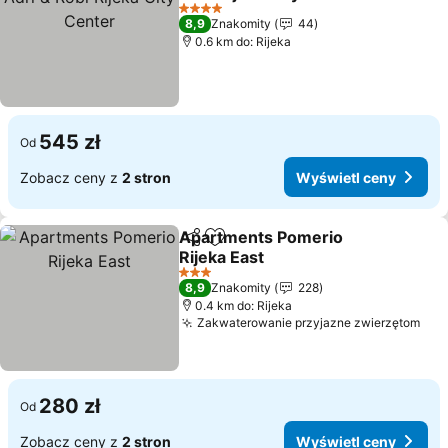
4 Kategoria
8,9
Znakomity
44
0.6 km do: Rijeka
545 zł
Od
Zobacz ceny z
2 stron
Wyświetl ceny
Apartments Pomerio
Udostępnij
Dodaj do ulubionych
Rijeka East
3 Kategoria
8,9
Znakomity
228
0.4 km do: Rijeka
Zakwaterowanie przyjazne zwierzętom
280 zł
Od
Zobacz ceny z
2 stron
Wyświetl ceny