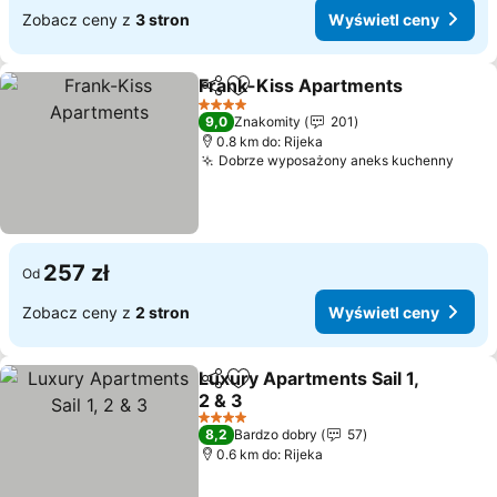
Zobacz ceny z
3 stron
Wyświetl ceny
Frank-Kiss Apartments
Udostępnij
Dodaj do ulubionych
4 Kategoria
9,0
Znakomity
201
0.8 km do: Rijeka
Dobrze wyposażony aneks kuchenny
257 zł
Od
Zobacz ceny z
2 stron
Wyświetl ceny
Luxury Apartments Sail 1,
Udostępnij
Dodaj do ulubionych
2 & 3
4 Kategoria
8,2
Bardzo dobry
57
0.6 km do: Rijeka