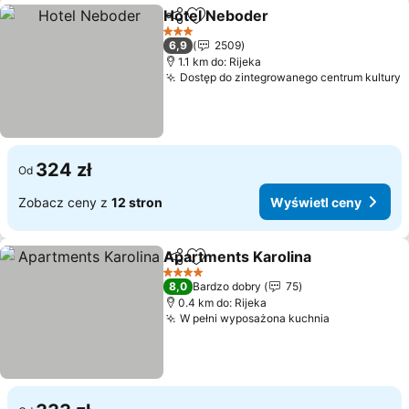
Hotel Neboder
Udostępnij
Dodaj do ulubionych
3 Kategoria
6,9
2509
1.1 km do: Rijeka
Dostęp do zintegrowanego centrum kultury
324 zł
Od
Zobacz ceny z
12 stron
Wyświetl ceny
Apartments Karolina
Udostępnij
Dodaj do ulubionych
4 Kategoria
8,0
Bardzo dobry
75
0.4 km do: Rijeka
W pełni wyposażona kuchnia