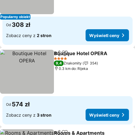
Popularny obiekt
308 zł
Od
Zobacz ceny z
2 stron
Wyświetl ceny
Boutique Hotel OPERA
Udostępnij
Dodaj do ulubionych
4 Kategoria
9,4
Znakomity
354
0.3 km do: Rijeka
574 zł
Od
Zobacz ceny z
3 stron
Wyświetl ceny
Rooms & Apartments