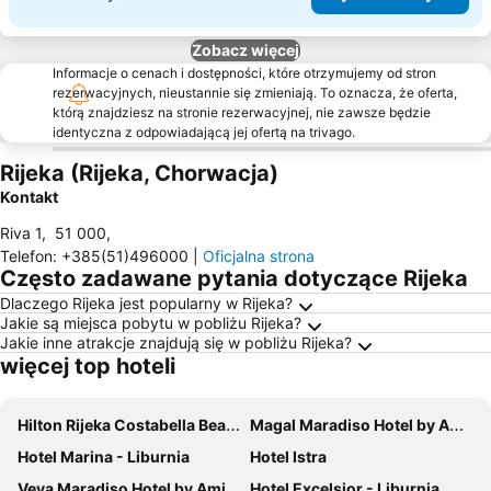
Zobacz więcej
Informacje o cenach i dostępności, które otrzymujemy od stron
rezerwacyjnych, nieustannie się zmieniają. To oznacza, że oferta,
którą znajdziesz na stronie rezerwacyjnej, nie zawsze będzie
identyczna z odpowiadającą jej ofertą na trivago.
Rijeka (Rijeka, Chorwacja)
Kontakt
Riva 1
,
51 000
,
Telefon
:
+385(51)496000
|
Oficjalna strona
Często zadawane pytania dotyczące Rijeka
Dlaczego Rijeka jest popularny w Rijeka?
Jakie są miejsca pobytu w pobliżu Rijeka?
Jakie inne atrakcje znajdują się w pobliżu Rijeka?
więcej top hoteli
Hilton Rijeka Costabella Beach Resort & Spa
Magal Maradiso Hotel by Aminess
Hotel Marina - Liburnia
Hotel Istra
Veya Maradiso Hotel by Aminess
Hotel Excelsior - Liburnia