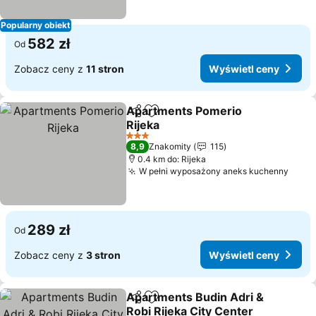
Popularny obiekt
582 zł
Od
Zobacz ceny z
11 stron
Wyświetl ceny
Apartments Pomerio
Udostępnij
Dodaj do ulubionych
Rijeka
3 Kategoria
8,9
Znakomity
115
0.4 km do: Rijeka
W pełni wyposażony aneks kuchenny
289 zł
Od
Zobacz ceny z
3 stron
Wyświetl ceny
Apartments Budin Adri &
Udostępnij
Dodaj do ulubionych
Robi Rijeka City Center