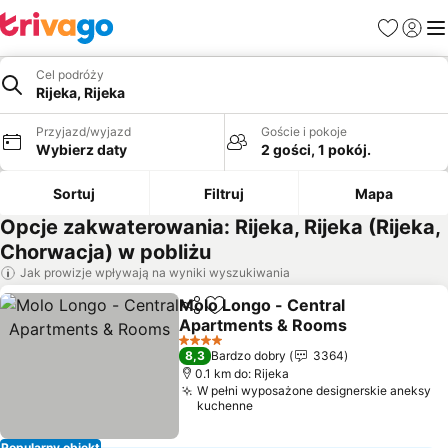
Ulubione
Zaloguj
Me
Cel podróży
Rijeka, Rijeka
Przyjazd/wyjazd
Goście i pokoje
Wybierz daty
2 gości, 1 pokój.
Sortuj
Filtruj
Mapa
Opcje zakwaterowania: Rijeka, Rijeka (Rijeka,
Chorwacja) w pobliżu
Jak prowizje wpływają na wyniki wyszukiwania
Molo Longo - Central
Udostępnij
Dodaj do ulubionych
Apartments & Rooms
4 Kategoria
8,3
Bardzo dobry
3364
0.1 km do: Rijeka
W pełni wyposażone designerskie aneksy
kuchenne
Popularny obiekt