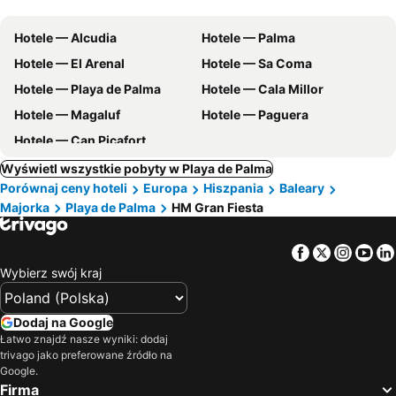
Hotele — Alcudia
Hotele — Palma
Hotele — El Arenal
Hotele — Sa Coma
Hotele — Playa de Palma
Hotele — Cala Millor
Hotele — Magaluf
Hotele — Paguera
Hotele — Can Picafort
Wyświetl wszystkie pobyty w Playa de Palma
Porównaj ceny hoteli
Europa
Hiszpania
Baleary
Majorka
Playa de Palma
HM Gran Fiesta
Facebook
Twitter
Insta
Yo
Wybierz swój kraj
Dodaj na Google
Łatwo znajdź nasze wyniki: dodaj
trivago jako preferowane źródło na
Google.
Firma