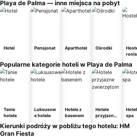
Playa de Palma — inne miejsca na pobyt
Hotel
Pensjonat
Aparthotel
Ośrodki
Host
roni
Popularne kategorie hoteli w Playa de Palma
Tanie
Luksusow
Hotele z
Hotele
Hotel
hotele
e hotele
basenem
przyjazne
spa
zwierzęto
Kierunki podróży w pobliżu tego hotelu: HM
m
Gran Fiesta