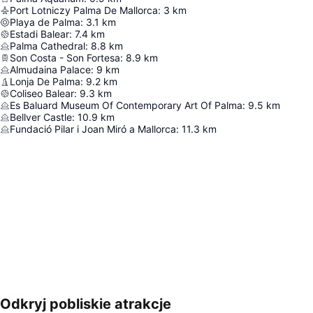
Port Lotniczy Palma De Mallorca
:
3
km
Playa de Palma
:
3.1
km
Estadi Balear
:
7.4
km
Palma Cathedral
:
8.8
km
Son Costa - Son Fortesa
:
8.9
km
Almudaina Palace
:
9
km
Lonja De Palma
:
9.2
km
Coliseo Balear
:
9.3
km
Es Baluard Museum Of Contemporary Art Of Palma
:
9.5
km
Bellver Castle
:
10.9
km
Fundació Pilar i Joan Miró a Mallorca
:
11.3
km
Odkryj pobliskie atrakcje