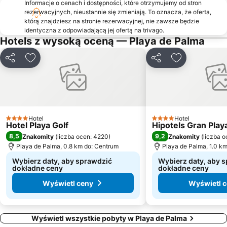
Informacje o cenach i dostępności, które otrzymujemy od stron
rezerwacyjnych, nieustannie się zmieniają. To oznacza, że oferta,
Palmira
Parc Natural de s'Albufera de Mallorca
którą znajdziesz na stronie rezerwacyjnej, nie zawsze będzie
Port Esportiu Can Picafort
Palma City Sightseeing
identyczna z odpowiadającą jej ofertą na trivago.
Hotels z wysoką oceną — Playa de Palma
Plaża Blanca
Plaża Palmanoiva
Mallorca Rocks
Cala Pi' de Llucmajor
Udostępnij
Dodaj do ulubionych
Udostępnij
Dodaj do ulu
Plaża Palmira
Mega Park
Cala Estància
Platja de Palma
Son Malferit
Park de la Mar
Rambla dels Ducs de Palma de Mallorca
Camp d'en Serralta
Hotel
Hotel
4 Kategoria
4 Kategoria
Hotel Playa Golf
Hipotels Gran Play
Sant Agustí
Son Serra-La Vileta
8,5
9,2
Znakomity
(
liczba ocen: 4220
)
Znakomity
(
liczba o
Puig de Randa
Ses Covetes
Playa de Palma, 0.8 km do: Centrum
Playa de Palma, 1.0 k
Wybierz daty, aby sprawdzić
Wybierz daty, aby 
dokładne ceny
dokładne ceny
Wyświetl ceny
Wyświetl 
Wyświetl wszystkie pobyty w Playa de Palma