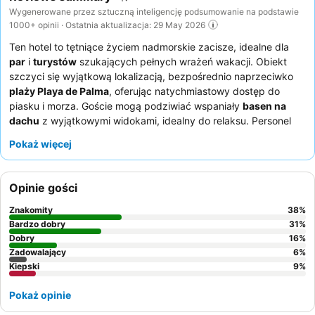
Wygenerowane przez sztuczną inteligencję podsumowanie na podstawie
1000+ opinii · Ostatnia aktualizacja: 29 May 2026
Ten hotel to tętniące życiem nadmorskie zacisze, idealne dla
par
i
turystów
szukających pełnych wrażeń wakacji. Obiekt
szczyci się wyjątkową lokalizacją, bezpośrednio naprzeciwko
plaży Playa de Palma
, oferując natychmiastowy dostęp do
piasku i morza. Goście mogą podziwiać wspaniały
basen na
dachu
z wyjątkowymi widokami, idealny do relaksu. Personel
niezmiennie zbiera wysokie pochwały za życzliwość i uwagę,
Pokaż więcej
uzupełniając pyszne i urozmaicone
śniadanie w formie bufetu
,
które często obejmuje szampana. Aby zapewnić sobie
spokojniejszy pobyt, warto poprosić o pokój z widokiem na
Opinie gości
ogród.
Znakomity
38
%
Bardzo dobry
31
%
Dobry
16
%
Zadowalający
6
%
Kiepski
9
%
Pokaż opinie