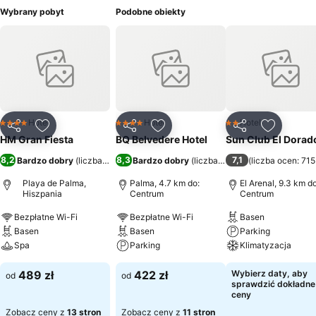
Wybrany pobyt
Podobne obiekty
Hotel
Hotel
Hotel
4 Kategoria
4 Kategoria
2 Kategoria
Udostępnij
Dodaj do ulubionych
Udostępnij
Dodaj do ulubionych
Udostępnij
Dodaj do
HM Gran Fiesta
BQ Belvedere Hotel
Sun Club El Dorad
8,2
8,3
7,1
Bardzo dobry
(
liczba ocen: 7508
Bardzo dobry
)
(
liczba ocen: 9915
(
liczba ocen: 71
)
Playa de Palma,
Palma, 4.7 km do:
El Arenal, 9.3 km do
Hiszpania
Centrum
Centrum
Bezpłatne Wi-Fi
Bezpłatne Wi-Fi
Basen
Basen
Basen
Parking
Spa
Parking
Klimatyzacja
489 zł
422 zł
Wybierz daty, aby
od
od
sprawdzić dokładne
ceny
Zobacz ceny z
13 stron
Zobacz ceny z
11 stron