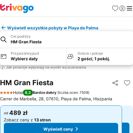
Ulubione
Zaloguj
Me
Wyświetl wszystkie pobyty w Playa de Palma
Cel podróży
HM Gran Fiesta
Przyjazd/wyjazd
Goście i pokoje
Wybierz daty
2 gości, 1 pokój.
Jak prowizje wpływają na wyniki wyszukiwania
HM Gran Fiesta
Udostępni
Do
Hotel
8,2
Bardzo dobry
(
liczba ocen: 7508
)
4 Kategoria
Carrer de Marbella, 28, 07610, Playa de Palma, Hiszpania
489 zł
489 zł
od
od
Zobacz ceny z
13 stron
Zobacz ceny z
13 stron
Wyświetl ceny
Wyświetl ceny