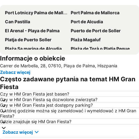
Powiększ mapę
Port Lotniczy Palma de Mallorca
Port Palma de Mallorca
Can Pastilla
Port de Alcudia
El Arenal - Playa de Palma
Puerto de Port de Soller
Platja de Puerto Soller
Plaża Magaluf
Plaża Sa marina de Alcudia
Plaża de Torà o Platja Peguera Torà
Informacje o obiekcie
Playa de Palma
Es Trenc
Carrer de Marbella, 28, 07610, Playa de Palma, Hiszpania
Platja d'Alcudia
Santa Ponça
Zobacz więcej
S'Arenal
Cala d'Or
Często zadawane pytania na temat HM Gran
Les Meravelles
Katedra Sa Seu
Fiesta
Cala Major
S´Arenal
Czy w HM Gran Fiesta jest basen?
Czy w HM Gran Fiesta są dozwolone zwierzęta?
Balneario No 6
Es Fortí
Czy w HM Gran Fiesta jest dostępny parking?
O której godzinie można się zameldować i wymeldować z HM Gran
Auditorium de Palma de Mallorca
Can Picafort
Fiesta?
Święta Eulalia
El Terreno
Gdzie znajduje się HM Gran Fiesta?
Plaża Cala Gran
Ballonfahrt mit All in One Mallorca
Zobacz więcej
Club Nàutic de Cala Gamba
Plaża de Son Maties