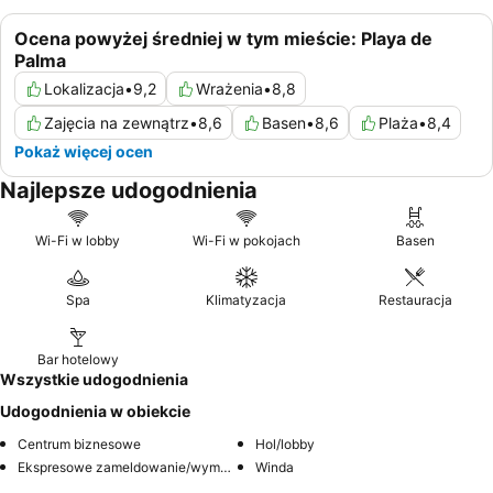
Ocena powyżej średniej w tym mieście: Playa de
Palma
Lokalizacja
•
9,2
Wrażenia
•
8,8
Zajęcia na zewnątrz
•
8,6
Basen
•
8,6
Plaża
•
8,4
Pokaż więcej ocen
Najlepsze udogodnienia
Wi-Fi w lobby
Wi-Fi w pokojach
Basen
Spa
Klimatyzacja
Restauracja
Bar hotelowy
Wszystkie udogodnienia
Udogodnienia w obiekcie
Centrum biznesowe
Hol/lobby
Ekspresowe zameldowanie/wymeldowanie
Winda