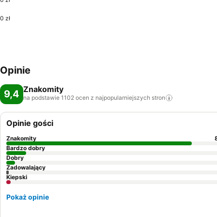
0 zł
Opinie
Znakomity
9,4
na podstawie 1102 ocen z najpopularniejszych
stron
Opinie gości
Znakomity
Bardzo dobry
Dobry
Zadowalający
Kiepski
Pokaż opinie