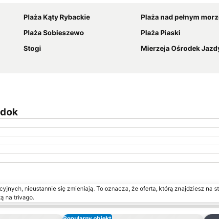
Plaża Kąty Rybackie
Plaża nad pełnym mor
Plaża Sobieszewo
Plaża Piaski
Stogi
Mierzeja Ośrodek Jazd
idok
yjnych, nieustannie się zmieniają. To oznacza, że oferta, którą znajdziesz na st
ą na trivago.
Popularny obiekt