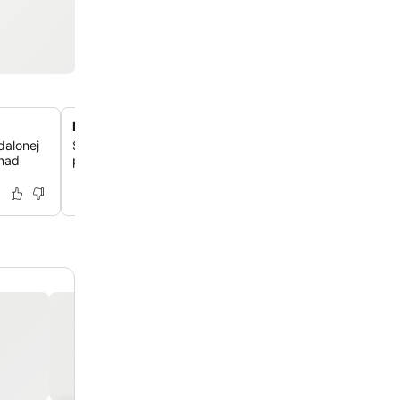
Pokój gier z bilardem i tenisem stołowym
dalonej
Spędź czas wolny w pokoju gier, który oferuje bilard, ten
 nad
piłkarzyki, odpowiednie dla wszystkich grup wiekowych