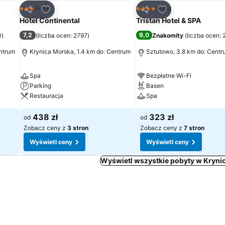
h
Dodaj do ulubionych
Dodaj do ulubion
Hotel
Hotel
3 Kategoria
4 Kategoria
Udostępnij
Udostępnij
Hotel Continental
Tristan Hotel & SPA
7,2
9,0
0
)
(
liczba ocen: 2797
)
Znakomity
(
liczba ocen:
entrum
Krynica Morska, 1.4 km do: Centrum
Sztutowo, 3.8 km do: Centr
Spa
Bezpłatne Wi-Fi
Parking
Basen
Restauracja
Spa
438 zł
323 zł
od
od
Zobacz ceny z
3 stron
Zobacz ceny z
7 stron
Wyświetl ceny
Wyświetl ceny
Wyświetl wszystkie pobyty w Kryni