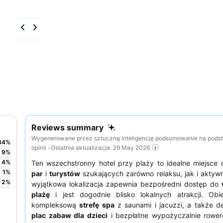
Reviews summary
Wygenerowane przez sztuczną inteligencję podsumowanie na pods
84
%
opinii · Ostatnia aktualizacja: 29 May 2026
9
%
4
%
Ten wszechstronny hotel przy plaży to idealne miejsce
1
%
par
i
turystów
szukających zarówno relaksu, jak i aktyw
2
%
wyjątkowa lokalizacja zapewnia bezpośredni dostęp do
plażę
i jest dogodnie blisko lokalnych atrakcji. Obie
kompleksową
strefę spa
z saunami i jacuzzi, a także 
plac zabaw dla dzieci
i bezpłatne wypożyczalnie rower