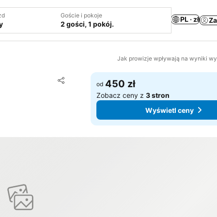
zd
Goście i pokoje
PL · zł
Za
y
2 gości, 1 pokój.
Jak prowizje wpływają na wyniki w
Dodaj do ulubionych
450 zł
od
Udostępnij
Zobacz ceny z
3 stron
Wyświetl ceny