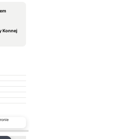
zem
y Konnej
ronie