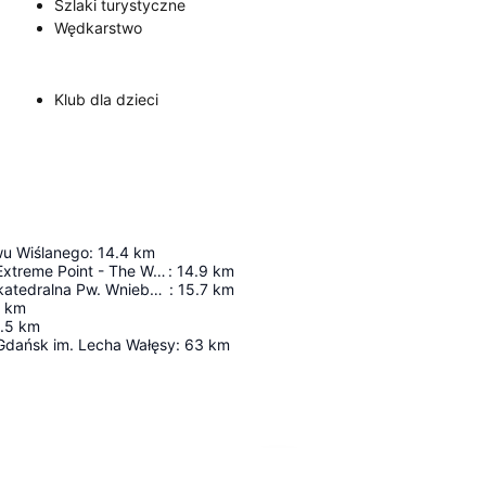
Szlaki turystyczne
Wędkarstwo
Klub dla dzieci
u Wiślanego
:
14.4
km
Geographical Extreme Point - The Westernmost Point Of Russia
:
14.9
km
Bazylika Archikatedralna Pw. Wniebowzięcia Najświętszej Maryi Panny I Świętego Andrzeja
:
15.7
km
km
.5
km
 Gdańsk im. Lecha Wałęsy
:
63
km
Powiększ mapę