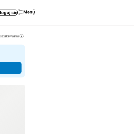
Menu
loguj się
yszukiwania