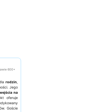
tawie 600+
 dla
rodzin
,
ności. Jego
wejścia na
kt oferuje
dedykowany
ów. Goście