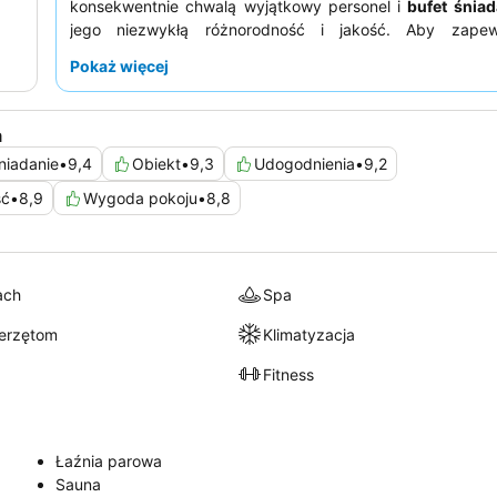
konsekwentnie chwalą wyjątkowy personel i
bufet śnia
jego niezwykłą różnorodność i jakość. Aby zapew
prawdziwie spokojne wrażenia, warto zarezerwowa
Pokaż więcej
widokiem na morze
przez sosny, aby cieszyć się koją
fal.
a
niadanie
•
9,4
Obiekt
•
9,3
Udogodnienia
•
9,2
ść
•
8,9
Wygoda pokoju
•
8,8
ach
Spa
ierzętom
Klimatyzacja
Fitness
Łaźnia parowa
Sauna