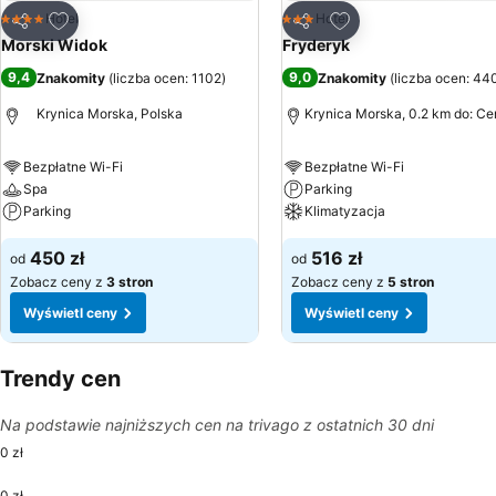
Dodaj do ulubionych
Dodaj do ulubionyc
Hotel
Hotel
4 Kategoria
3 Kategoria
Udostępnij
Udostępnij
Morski Widok
Fryderyk
9,4
9,0
Znakomity
(
liczba ocen: 1102
)
Znakomity
(
liczba ocen: 44
Krynica Morska, Polska
Krynica Morska, 0.2 km do: C
Bezpłatne Wi-Fi
Bezpłatne Wi-Fi
Spa
Parking
Parking
Klimatyzacja
450 zł
516 zł
od
od
Zobacz ceny z
3 stron
Zobacz ceny z
5 stron
Wyświetl ceny
Wyświetl ceny
Trendy cen
Na podstawie najniższych cen na trivago z ostatnich 30 dni
0 zł
0 zł