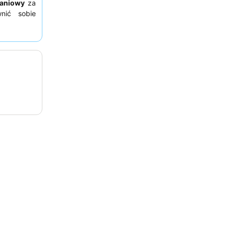
daniowy
za
nić sobie
ć pokój z
cym szumem