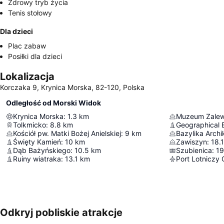
Zdrowy tryb życia
Tenis stołowy
Dla dzieci
Plac zabaw
Posiłki dla dzieci
Lokalizacja
Korczaka 9, Krynica Morska, 82-120, Polska
Odległość od Morski Widok
Krynica Morska
:
1.3
km
Muzeum Zalew
Tolkmicko
:
8.8
km
Kościół pw. Matki Bożej Anielskiej
:
9
km
Święty Kamień
:
10
km
Zawiszyn
:
18.1
Dąb Bażyńskiego
:
10.5
km
Szubienica
:
19
Ruiny wiatraka
:
13.1
km
Port Lotniczy
Odkryj pobliskie atrakcje