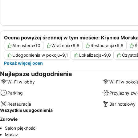
Ocena powyżej średniej w tym mieście: Krynica Morsk
Atmosfera
•
10
Wrażenia
•
9,8
Restauracja
•
9,8
Ś
Udogodnienia w pokoju
•
9,1
Lokalizacja
•
9,0
Czysto
Pokaż więcej ocen
Najlepsze udogodnienia
Wi-Fi w lobby
Wi-Fi w pokoj
Parking
Przyjazny zw
Restauracja
Bar hotelowy
Wszystkie udogodnienia
Zdrowie
Salon piękności
Masaż