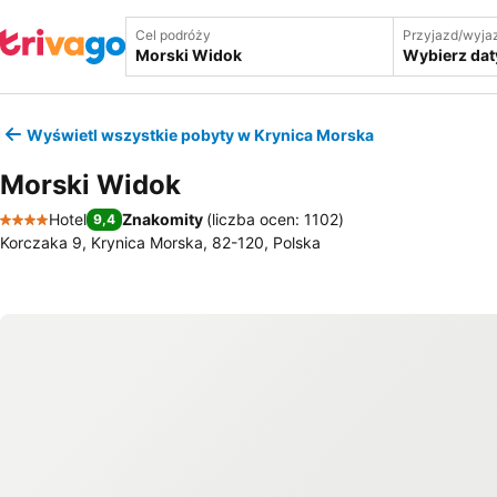
Cel podróży
Przyjazd/wyja
Wybierz dat
Wyświetl wszystkie pobyty w Krynica Morska
Morski Widok
Hotel
Znakomity
(
liczba ocen: 1102
)
9,4
4 Kategoria
Korczaka 9, Krynica Morska, 82-120, Polska