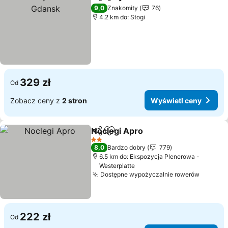
Udostępnij
Dodaj do ulubionych
9,0
Znakomity
76
4.2 km do: Stogi
329 zł
Od
Zobacz ceny z
2 stron
Wyświetl ceny
Noclegi Apro
Udostępnij
Dodaj do ulubionych
Wyświetl cen
2 Kategoria
8,0
Bardzo dobry
779
6.5 km do: Ekspozycja Plenerowa -
Westerplatte
Dostępne wypożyczalnie rowerów
Wyświe
222 zł
Od