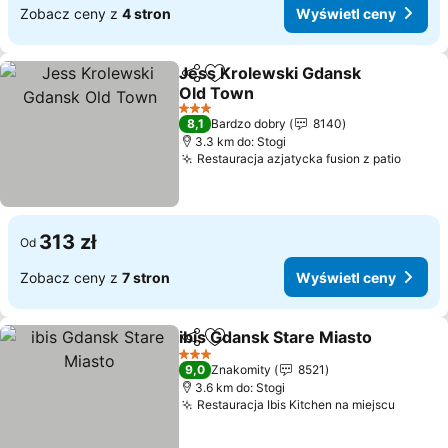
Zobacz ceny z
4 stron
Wyświetl ceny
Jess Krolewski Gdansk
Udostępnij
Dodaj do ulubionych
Old Town
Wyświetl ceny
3 Kategoria
8,1
Bardzo dobry
8140
3.3 km do: Stogi
Restauracja azjatycka fusion z patio
Wyświ
313 zł
Od
Zobacz ceny z
7 stron
Wyświetl ceny
ibis Gdansk Stare Miasto
Udostępnij
Dodaj do ulubionych
W
3 Kategoria
9,0
Znakomity
8521
3.6 km do: Stogi
Restauracja Ibis Kitchen na miejscu
Wyświe