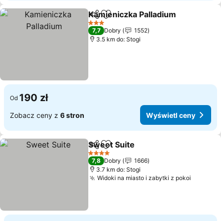
Kamieniczka Palladium
Udostępnij
Dodaj do ulubionych
Wyś
3 Kategoria
7,7
Dobry
1552
3.5 km do: Stogi
190 zł
Od
Zobacz ceny z
6 stron
Wyświetl ceny
Sweet Suite
Udostępnij
Dodaj do ulubionych
Wyświetl ceny
4 Kategoria
7,8
Dobry
1666
3.7 km do: Stogi
Widoki na miasto i zabytki z pokoi
Wyświet