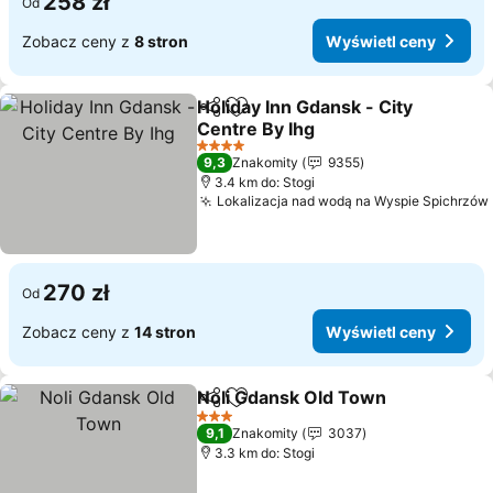
258 zł
Od
Zobacz ceny z
8 stron
Wyświetl ceny
Holiday Inn Gdansk - City
Udostępnij
Dodaj do ulubionych
Centre By Ihg
Wyświetl ceny
4 Kategoria
9,3
Znakomity
9355
3.4 km do: Stogi
Lokalizacja nad wodą na Wyspie Spichrzów
270 zł
Od
Zobacz ceny z
14 stron
Wyświetl ceny
Noli Gdansk Old Town
Udostępnij
Dodaj do ulubionych
Wyśw
3 Kategoria
9,1
Znakomity
3037
3.3 km do: Stogi