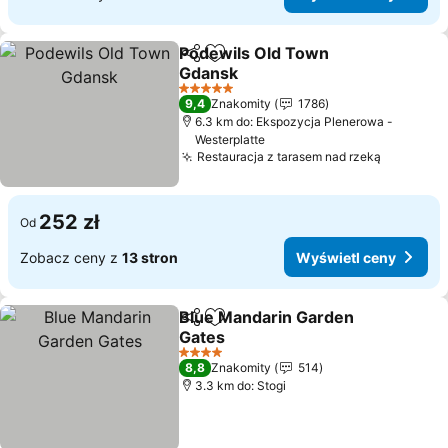
Podewils Old Town
Udostępnij
Dodaj do ulubionych
Gdansk
Wyświetl ceny
5 Kategoria
9,4
Znakomity
1786
6.3 km do: Ekspozycja Plenerowa -
Westerplatte
Restauracja z tarasem nad rzeką
Wyświetl
252 zł
Od
Zobacz ceny z
13 stron
Wyświetl ceny
Blue Mandarin Garden
Udostępnij
Dodaj do ulubionych
Gates
Wyświetl ceny
4 Kategoria
8,8
Znakomity
514
3.3 km do: Stogi