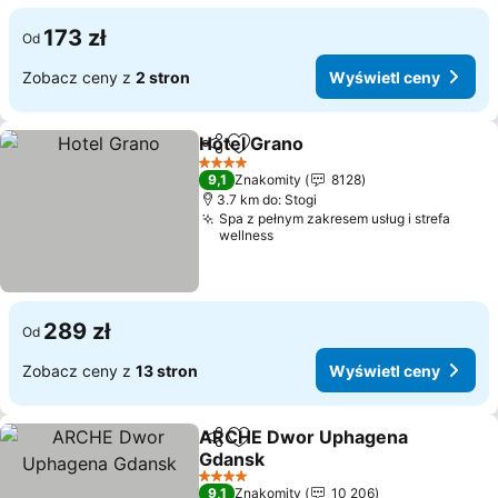
173 zł
Od
Zobacz ceny z
2 stron
Wyświetl ceny
Hotel Grano
Udostępnij
Dodaj do ulubionych
Wyświetl ceny
4 Kategoria
9,1
Znakomity
8128
3.7 km do: Stogi
Spa z pełnym zakresem usług i strefa
wellness
289 zł
Od
Zobacz ceny z
13 stron
Wyświetl ceny
ARCHE Dwor Uphagena
Udostępnij
Dodaj do ulubionych
Gdansk
Wyświetl ceny
4 Kategoria
9,1
Znakomity
10 206