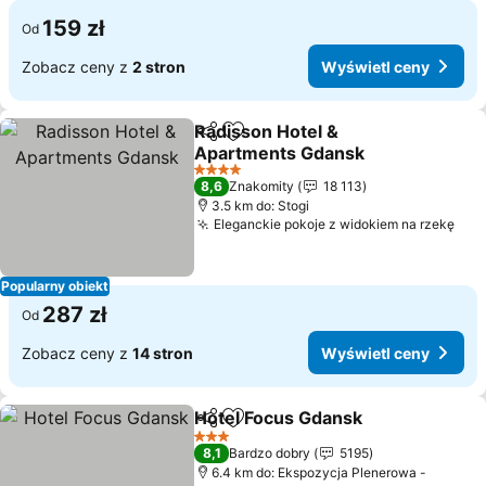
159 zł
Od
Zobacz ceny z
2 stron
Wyświetl ceny
Radisson Hotel &
Udostępnij
Dodaj do ulubionych
Apartments Gdansk
Wyświetl ceny
4 Kategoria
8,6
Znakomity
18 113
3.5 km do: Stogi
Eleganckie pokoje z widokiem na rzekę
Wyś
Popularny obiekt
287 zł
Od
Zobacz ceny z
14 stron
Wyświetl ceny
Hotel Focus Gdansk
Udostępnij
Dodaj do ulubionych
Wyświe
3 Kategoria
8,1
Bardzo dobry
5195
6.4 km do: Ekspozycja Plenerowa -