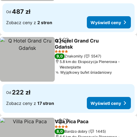
487 zł
Od
Zobacz ceny z
2 stron
Wyświetl ceny
Q Hotel Grand Cru
Udostępnij
Dodaj do ulubionych
Gdańsk
Wyświetl ceny
4 Kategoria
9,0
Znakomity
5547
5.8 km do: Ekspozycja Plenerowa -
Westerplatte
Wyjątkowy bufet śniadaniowy
Wyświetl 
222 zł
Od
Zobacz ceny z
17 stron
Wyświetl ceny
Villa Pica Paca
Udostępnij
Dodaj do ulubionych
Wyświetl ce
4 Kategoria
8,0
Bardzo dobry
1445
6.6 km do: Ekspozycja Plenerowa -