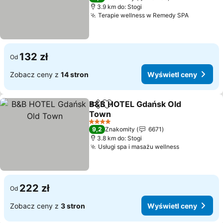
3.9 km do: Stogi
Terapie wellness w Remedy SPA
Wyświetl
132 zł
Od
Zobacz ceny z
14 stron
Wyświetl ceny
B&B HOTEL Gdańsk Old
Udostępnij
Dodaj do ulubionych
Town
Wyświetl ceny
4 Kategoria
9,2
Znakomity
6671
3.8 km do: Stogi
Usługi spa i masażu wellness
Wyświetl c
222 zł
Od
Zobacz ceny z
3 stron
Wyświetl ceny