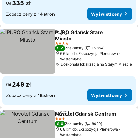
335 zł
Od
Zobacz ceny z
14 stron
Wyświetl ceny
PURO Gdańsk Stare
Udostępnij
Dodaj do ulubionych
Miasto
Wyświetl ceny
4 Kategoria
9,2
Znakomity
15 654
6.6 km do: Ekspozycja Plenerowa -
Westerplatte
Doskonała lokalizacja na Starym Mieście
Wy
249 zł
Od
Zobacz ceny z
18 stron
Wyświetl ceny
Novotel Gdansk Centrum
Udostępnij
Dodaj do ulubionych
3 Kategoria
8,6
Znakomity
8020
6.8 km do: Ekspozycja Plenerowa -
Westerplatte