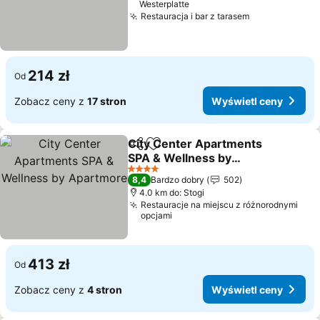
Westerplatte
Restauracja i bar z tarasem
Wyświetl ce
214 zł
Od
Zobacz ceny z
17 stron
Wyświetl ceny
City Center Apartments
Udostępnij
Dodaj do ulubionych
SPA & Wellness by
Apartmore
Wyświetl ceny
4 Kategoria
8,4
Bardzo dobry
502
4.0 km do: Stogi
Restauracje na miejscu z różnorodnymi
opcjami
413 zł
Od
Zobacz ceny z
4 stron
Wyświetl ceny