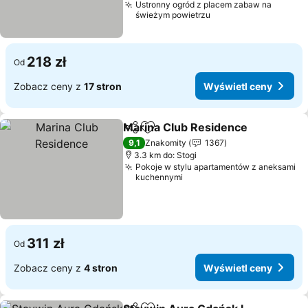
Ustronny ogród z placem zabaw na
świeżym powietrzu
218 zł
Od
Zobacz ceny z
17 stron
Wyświetl ceny
Marina Club Residence
Udostępnij
Dodaj do ulubionych
Wy
9,1
Znakomity
1367
3.3 km do: Stogi
Pokoje w stylu apartamentów z aneksami
kuchennymi
311 zł
Od
Zobacz ceny z
4 stron
Wyświetl ceny