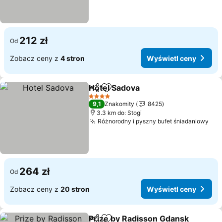
212 zł
Od
Zobacz ceny z
4 stron
Wyświetl ceny
Hotel Sadova
Udostępnij
Dodaj do ulubionych
Wyświetl cen
4 Kategoria
9,1
Znakomity
8425
3.3 km do: Stogi
Różnorodny i pyszny bufet śniadaniowy
Wyś
264 zł
Od
Zobacz ceny z
20 stron
Wyświetl ceny
Prize by Radisson Gdansk