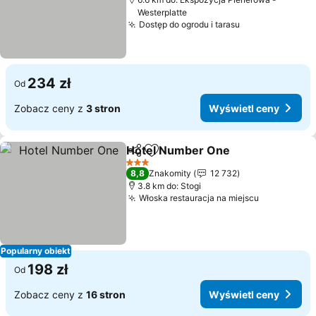
Westerplatte
Dostęp do ogrodu i tarasu
Wyświetl cen
234 zł
Od
Zobacz ceny z
3 stron
Wyświetl ceny
Hotel Number One
Udostępnij
Dodaj do ulubionych
Wyświet
3 Kategoria
8,8
Znakomity
12 732
3.8 km do: Stogi
Włoska restauracja na miejscu
Wyświetl 
Popularny obiekt
198 zł
Od
Zobacz ceny z
16 stron
Wyświetl ceny