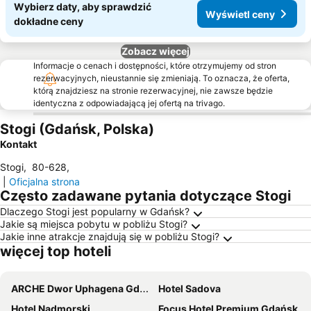
Wybierz daty, aby sprawdzić
Wyświetl ceny
dokładne ceny
Zobacz więcej
Informacje o cenach i dostępności, które otrzymujemy od stron
rezerwacyjnych, nieustannie się zmieniają. To oznacza, że oferta,
którą znajdziesz na stronie rezerwacyjnej, nie zawsze będzie
identyczna z odpowiadającą jej ofertą na trivago.
Stogi (Gdańsk, Polska)
Kontakt
Stogi
,
80-628
,
|
Oficjalna strona
Często zadawane pytania dotyczące Stogi
Dlaczego Stogi jest popularny w Gdańsk?
Jakie są miejsca pobytu w pobliżu Stogi?
Jakie inne atrakcje znajdują się w pobliżu Stogi?
więcej top hoteli
ARCHE Dwor Uphagena Gdansk
Hotel Sadova
Hotel Nadmorski
Focus Hotel Premium Gdańsk