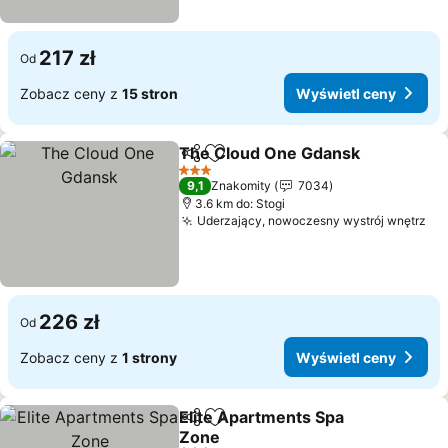
217 zł
Od
Zobacz ceny z
15 stron
Wyświetl ceny
The Cloud One Gdansk
Udostępnij
Dodaj do ulubionych
Wy
3 Kategoria
9,1
Znakomity
7034
3.6 km do: Stogi
Uderzający, nowoczesny wystrój wnętrz
Wy
226 zł
Od
Zobacz ceny z
1 strony
Wyświetl ceny
Elite Apartments Spa
Udostępnij
Dodaj do ulubionych
Zone