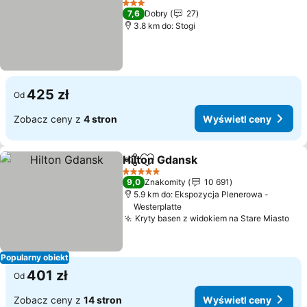
Wyświetl ceny
3 Kategoria
7,6
Dobry
27
3.8 km do: Stogi
425 zł
Od
Zobacz ceny z
4 stron
Wyświetl ceny
Hilton Gdansk
Udostępnij
Dodaj do ulubionych
Wyświetl ce
5 Kategoria
9,0
Znakomity
10 691
5.9 km do: Ekspozycja Plenerowa -
Westerplatte
Kryty basen z widokiem na Stare Miasto
Wyś
Popularny obiekt
401 zł
Od
Zobacz ceny z
14 stron
Wyświetl ceny