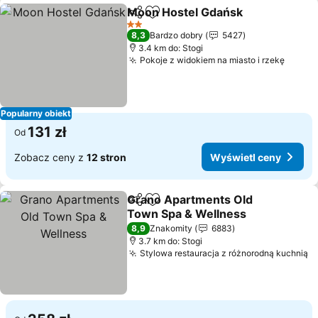
Moon Hostel Gdańsk
Udostępnij
Dodaj do ulubionych
Wyświ
2 Kategoria
8,3
Bardzo dobry
5427
3.4 km do: Stogi
Pokoje z widokiem na miasto i rzekę
Wyświ
Popularny obiekt
131 zł
Od
Zobacz ceny z
12 stron
Wyświetl ceny
Grano Apartments Old
Udostępnij
Dodaj do ulubionych
Town Spa & Wellness
Wyświetl ceny
8,9
Znakomity
6883
3.7 km do: Stogi
Stylowa restauracja z różnorodną kuchnią
W