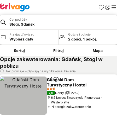
Ulubione
Zaloguj
Me
Cel podróży
Stogi, Gdańsk
Przyjazd/wyjazd
Goście i pokoje
Wybierz daty
2 gości, 1 pokój.
Sortuj
Filtruj
Mapa
Opcje zakwaterowania: Gdańsk, Stogi w
pobliżu
Jak prowizje wpływają na wyniki wyszukiwania
Gdański Dom
Udostępnij
Dodaj do ulubionych
Turystyczny Hostel
Wyświetl ceny
3 Kategoria
7,6
Dobry
2252
6.6 km do: Ekspozycja Plenerowa -
Westerplatte
Niedrogie zakwaterowanie
Wyświetl cen