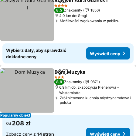
Staywin Aura Gdańsk I
Udostępnij
Dodaj do ulubionych
Wyś
4 Kategoria
8,5
Znakomity
1856
4.0 km do: Stogi
Możliwości wędkowania w pobliżu
Wyświe
Wybierz daty, aby sprawdzić
Wyświetl ceny
dokładne ceny
Dom Muzyka
Udostępnij
Dodaj do ulubionych
Wyświetl cen
3 Kategoria
8,9
Znakomity
9871
6.9 km do: Ekspozycja Plenerowa -
Westerplatte
Zróżnicowana kuchnia międzynarodowa i
polska
Popularny obiekt
208 zł
Od
Zobacz ceny z
14 stron
Wyświetl ceny